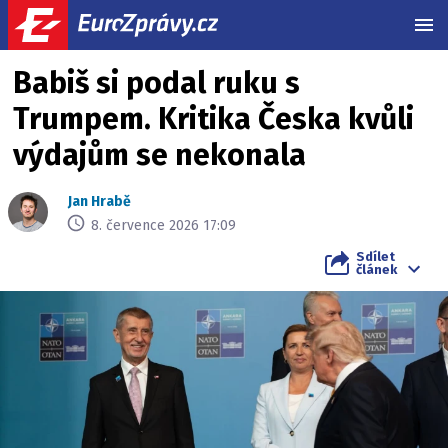
MEN
Babiš si podal ruku s
Trumpem. Kritika Česka kvůli
výdajům se nekonala
Jan Hrabě
8. července 2026 17:09
Sdílet
článek