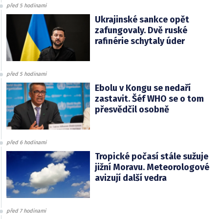
před 5 hodinami
Ukrajinské sankce opět
zafungovaly. Dvě ruské
rafinérie schytaly úder
před 5 hodinami
Ebolu v Kongu se nedaří
zastavit. Šéf WHO se o tom
přesvědčil osobně
před 6 hodinami
Tropické počasí stále sužuje
jižní Moravu. Meteorologové
avizují další vedra
před 7 hodinami