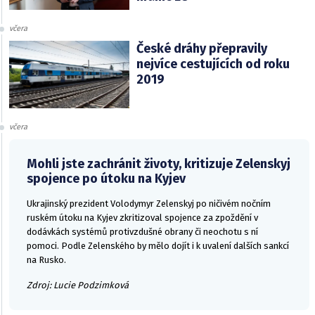
včera
České dráhy přepravily
nejvíce cestujících od roku
2019
včera
Mohli jste zachránit životy, kritizuje Zelenskyj
spojence po útoku na Kyjev
Ukrajinský prezident Volodymyr Zelenskyj po ničivém nočním
ruském útoku na Kyjev zkritizoval spojence za zpoždění v
dodávkách systémů protivzdušné obrany či neochotu s ní
pomoci. Podle Zelenského by mělo dojít i k uvalení dalších sankcí
na Rusko.
Zdroj: Lucie Podzimková