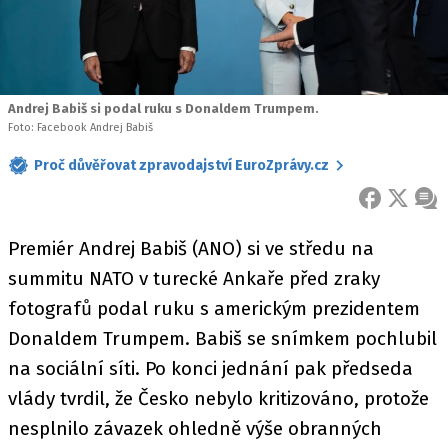
Andrej Babiš si podal ruku s Donaldem Trumpem.
Foto: Facebook Andrej Babiš
Proč důvěřovat zpravodajství EuroZprávy.cz
FACEBOOK
X
ZPR
Premiér Andrej Babiš (ANO) si ve středu na
summitu NATO v turecké Ankaře před zraky
fotografů podal ruku s americkým prezidentem
Donaldem Trumpem. Babiš se snímkem pochlubil
na sociální síti. Po konci jednání pak předseda
vlády tvrdil, že Česko nebylo kritizováno, protože
nesplnilo závazek ohledně výše obranných