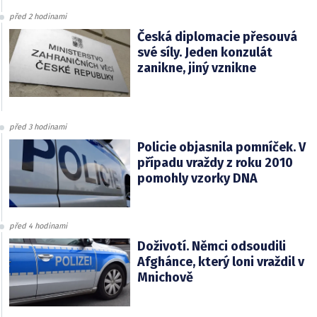
před 2 hodinami
Česká diplomacie přesouvá
své síly. Jeden konzulát
zanikne, jiný vznikne
před 3 hodinami
Policie objasnila pomníček. V
případu vraždy z roku 2010
pomohly vzorky DNA
před 4 hodinami
Doživotí. Němci odsoudili
Afghánce, který loni vraždil v
Mnichově