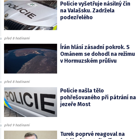
Policie vyšetřuje násilný čin
na Valašsku. Zadržela
podezřelého
před 8 hodinami
Írán hlásí zásadní pokrok. S
Ománem se dohodl na režimu
v Hormuzském průlivu
před 8 hodinami
Policie našla tělo
pohřešovaného při pátrání na
jezeře Most
před 9 hodinami
Turek poprvé reagoval na