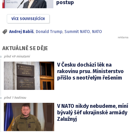
postup
VÍCE SOUVISEJÍCÍCH
Andrej Babiš
,
Donald Trump
,
Summit NATO
,
NATO
AKTUÁLNĚ SE DĚJE
před 49 minutami
V Česku dochází lék na
rakovinu prsu. Ministerstvo
přišlo s neotřelým řešením
před 1 hodinou
V NATO nikdy nebudeme, míní
bývalý šéf ukrajinské armády
Zalužnyj