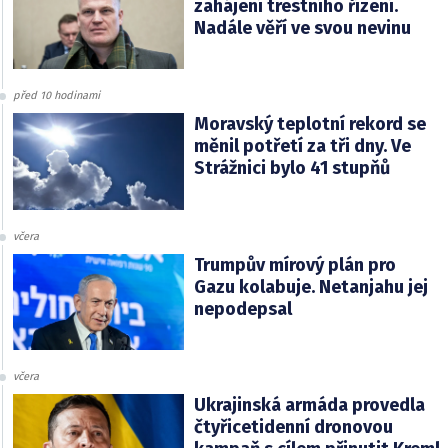
zahájení trestního řízení.
Nadále věří ve svou nevinu
před 10 hodinami
Moravský teplotní rekord se
měnil potřetí za tři dny. Ve
Strážnici bylo 41 stupňů
včera
Trumpův mírový plán pro
Gazu kolabuje. Netanjahu jej
nepodepsal
včera
Ukrajinská armáda provedla
čtyřicetidenní dronovou