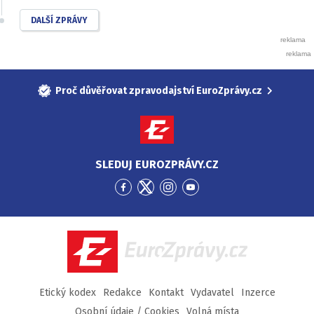
DALŠÍ ZPRÁVY
Proč důvěřovat zpravodajství EuroZprávy.cz
SLEDUJ EUROZPRÁVY.CZ
Přejít
Přejít
Přejít
Přejít
na
na
na
na
Facebook
Twitter
Instagram
YouTube
EuroZprávy.cz
Etický kodex
Redakce
Kontakt
Vydavatel
Inzerce
Osobní údaje / Cookies
Volná místa