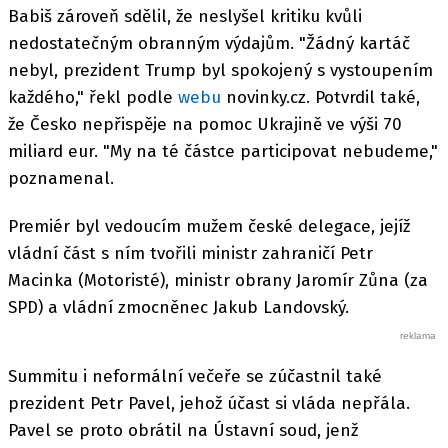
Babiš zároveň sdělil, že neslyšel kritiku kvůli
nedostatečným obranným výdajům. "Žádný kartáč
nebyl, prezident Trump byl spokojený s vystoupením
každého," řekl podle
webu
novinky.cz. Potvrdil také,
že Česko nepřispěje na pomoc Ukrajině ve výši 70
miliard eur. "My na té částce participovat nebudeme,"
poznamenal.
Premiér byl vedoucím mužem české delegace, jejíž
vládní část s ním tvořili ministr zahraničí Petr
Macinka (Motoristé), ministr obrany Jaromír Zůna (za
SPD) a vládní zmocněnec Jakub Landovský.
Summitu i neformální večeře se zúčastnil také
prezident Petr Pavel, jehož účast si vláda nepřála.
Pavel se proto obrátil na Ústavní soud, jenž