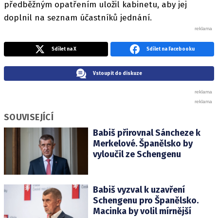
předběžným opatřením uložil kabinetu, aby jej
doplnil na seznam účastníků jednání.
Sdílet na X
Sdílet na Facebooku
Vstoupit do diskuze
SOUVISEJÍCÍ
Babiš přirovnal Sáncheze k
Merkelové. Španělsko by
vyloučil ze Schengenu
Babiš vyzval k uzavření
Schengenu pro Španělsko.
Macinka by volil mírnější