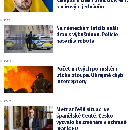
kampaň s cílem přinutit Kreml
k mírovým jednáním
včera
Na německém letišti našli
dron s výbušninou. Policie
nasadila robota
včera
Počet mrtvých po ruském
útoku stoupá. Ukrajině chybí
interceptory
včera
Metnar řešil situaci ve
španělské Ceutě. Česko
vyzvalo ke změnám v ochraně
hranic EU