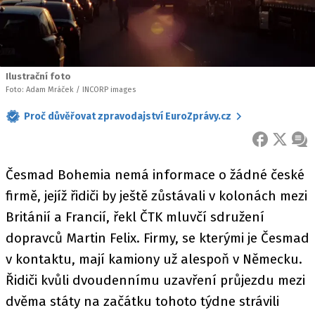
Ilustrační foto
Foto: Adam Mráček / INCORP images
Proč důvěřovat zpravodajství EuroZprávy.cz
FACEBOOK
X
ZPR
Česmad Bohemia nemá informace o žádné české
firmě, jejíž řidiči by ještě zůstávali v kolonách mezi
Británií a Francií, řekl ČTK mluvčí sdružení
dopravců Martin Felix. Firmy, se kterými je Česmad
v kontaktu, mají kamiony už alespoň v Německu.
Řidiči kvůli dvoudennímu uzavření průjezdu mezi
dvěma státy na začátku tohoto týdne strávili