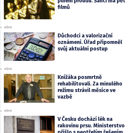
plném proudu. Šanci má pět
filmů
včera
Důchodci a valorizační
oznámení. Úřad připomněl
svůj aktuální postup
včera
Knížáka posmrtně
rehabilitovali. Za minulého
režimu strávil měsíce ve
vazbě
včera
V Česku dochází lék na
rakovinu prsu. Ministerstvo
přišlo s neotřelým řešením