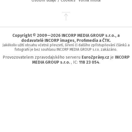
Osobní údaje / Cookies
Volná místa
Přejít
na
začátek
stránky
Copyright © 2009—2026 INCORP MEDIA GROUP s.r.o., a
dodavatelé INCORP images, Profimedia a ČTK.
Jakékoliv užití obsahu včetně převzetí, šíření či dalšího zpřístupňování článků a
fotografií je bez souhlasu INCORP MEDIA GROUP s.r.o. zakázáno.
Provozovatelem zpravodajského serveru
EuroZprávy.cz
je
INCORP
MEDIA GROUP s.r.o.
, IC:
118 23 054
.