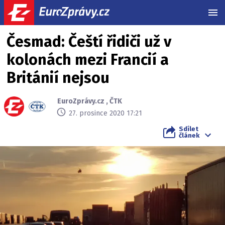
MEN
Česmad: Čeští řidiči už v
kolonách mezi Francií a
Británií nejsou
EuroZprávy.cz
,
ČTK
27. prosince 2020 17:21
Sdílet
článek