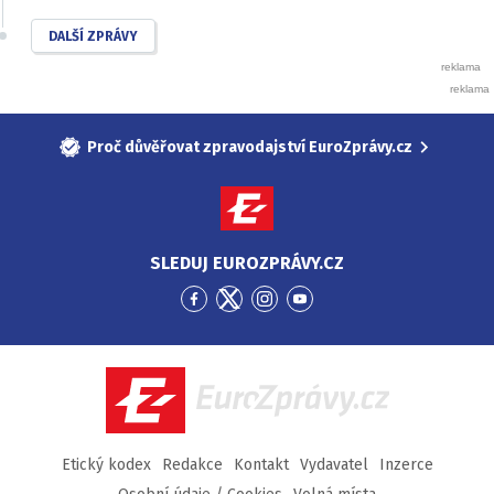
DALŠÍ ZPRÁVY
Proč důvěřovat zpravodajství EuroZprávy.cz
SLEDUJ EUROZPRÁVY.CZ
Přejít
Přejít
Přejít
Přejít
na
na
na
na
Facebook
Twitter
Instagram
YouTube
EuroZprávy.cz
Etický kodex
Redakce
Kontakt
Vydavatel
Inzerce