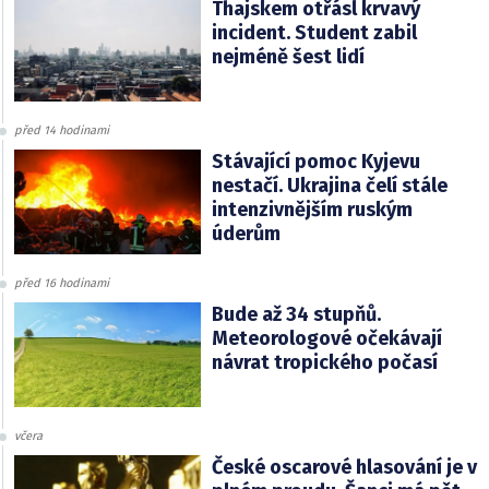
Thajskem otřásl krvavý
incident. Student zabil
nejméně šest lidí
před 14 hodinami
Stávající pomoc Kyjevu
nestačí. Ukrajina čelí stále
intenzivnějším ruským
úderům
před 16 hodinami
Bude až 34 stupňů.
Meteorologové očekávají
návrat tropického počasí
včera
České oscarové hlasování je v