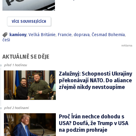
VÍCE SOUVISEJÍCÍCH
kamiony
,
Velká Británie
,
Francie
,
doprava
,
Česmad Bohemia
,
češi
AKTUÁLNĚ SE DĚJE
před 1 hodinou
Zalužnyj: Schopnosti Ukrajiny
překonávají NATO. Do aliance
zřejmě nikdy nevstoupíme
před 2 hodinami
Proč Írán nechce dohodu s
USA? Doufá, že Trump v USA
na podzim prohraje