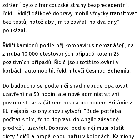
zdržení bylo z francouzské strany bezprecedentní,
řekl. "Řidiči dálkové dopravy mohli vždycky tranzitovat
bez testů, natož aby jim to zavřeli na dva dny,"
poukázal.
Řidiči kamionů podle něj koronavirus neroznášejí, na
zhruba 10.000 otestovaných připadá kolem 25
pozitivních případů. Řidiči jsou totiž izolováni v
korbách automobilů, řekl mluvčí Česmad Bohemia.
Do budoucna se podle něj snad nebude opakovat
uzavření na 50 hodin, ale nové administrativní
povinnosti se začátkem roku a odchodem Británie z
EU nejspíš kolony znovu vytvoří. "Bude potřeba
počítat s tím, že to dopravu do Anglie zásadně
prodraží," uzavřel. Dopravci podle něj musí platit
diety řidičů a propálenou naftu v kolonách. Kamiony