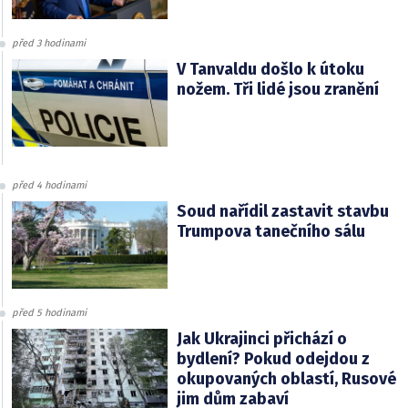
před 3 hodinami
V Tanvaldu došlo k útoku
nožem. Tři lidé jsou zranění
před 4 hodinami
Soud nařídil zastavit stavbu
Trumpova tanečního sálu
před 5 hodinami
Jak Ukrajinci přichází o
bydlení? Pokud odejdou z
okupovaných oblastí, Rusové
jim dům zabaví