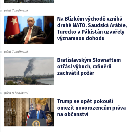
před 7 hodinami
Na Blízkém východě vzniká
druhé NATO. Saudská Arábie,
Turecko a Pákistán uzavřely
významnou dohodu
před 7 hodinami
Bratislavským Slovnaftem
otřásl výbuch, rafinérii
zachvátil požár
před 8 hodinami
Trump se opět pokouší
omezit novorozencům práva
na občanství