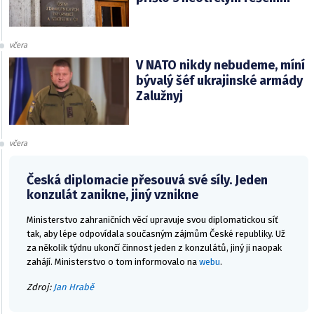
včera
V NATO nikdy nebudeme, míní
bývalý šéf ukrajinské armády
Zalužnyj
včera
Česká diplomacie přesouvá své síly. Jeden
konzulát zanikne, jiný vznikne
Ministerstvo zahraničních věcí upravuje svou diplomatickou síť
tak, aby lépe odpovídala současným zájmům České republiky. Už
za několik týdnu ukončí činnost jeden z konzulátů, jiný ji naopak
zahájí. Ministerstvo o tom informovalo na
webu
.
Zdroj:
Jan Hrabě