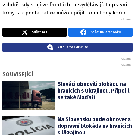
v době, kdy stojí ve frontách, nevydělávají. Dopravní
firmy tak podle Felixe můžou přijít i o miliony korun.
Sdílet na X
Sdílet na Facebooku
Vstoupit do diskuze
SOUVISEJÍCÍ
Slováci obnovili blokádu na
hranicích s Ukrajinou. Připojili
se také Maďaři
Na Slovensku bude obnovena
dopravní blokáda na hranicích
s Ukrajinou