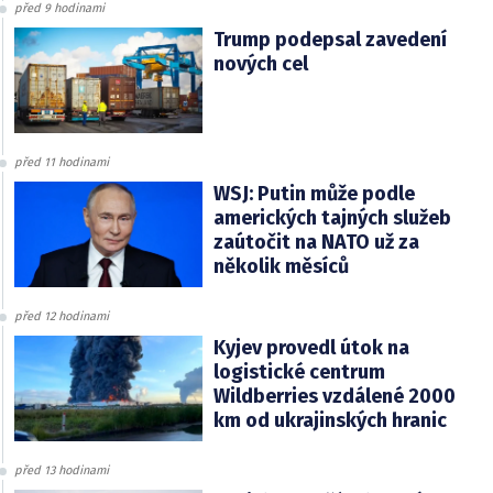
před 9 hodinami
Trump podepsal zavedení
nových cel
před 11 hodinami
WSJ: Putin může podle
amerických tajných služeb
zaútočit na NATO už za
několik měsíců
před 12 hodinami
Kyjev provedl útok na
logistické centrum
Wildberries vzdálené 2000
km od ukrajinských hranic
před 13 hodinami