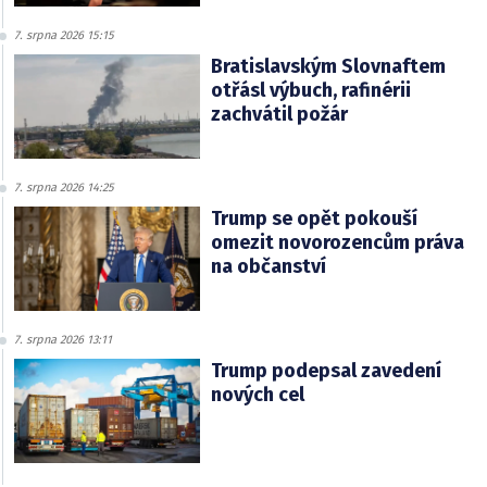
7. srpna 2026 15:15
Bratislavským Slovnaftem
otřásl výbuch, rafinérii
zachvátil požár
7. srpna 2026 14:25
Trump se opět pokouší
omezit novorozencům práva
na občanství
7. srpna 2026 13:11
Trump podepsal zavedení
nových cel