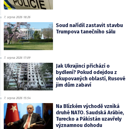
7. srpna 2026 18:26
Soud nařídil zastavit stavbu
Trumpova tanečního sálu
7. srpna 2026 17:09
Jak Ukrajinci přichází o
bydlení? Pokud odejdou z
okupovaných oblastí, Rusové
jim dům zabaví
7. srpna 2026 15:54
Na Blízkém východě vzniká
druhé NATO. Saudská Arábie,
Turecko a Pákistán uzavřely
významnou dohodu