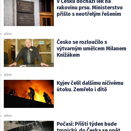
V Česku dochází lék na
rakovinu prsu. Ministerstvo
přišlo s neotřelým řešením
včera
Česko se rozloučilo s
výtvarným umělcem Milanem
Knížákem
včera
Kyjev čelil dalšímu ničivému
útoku. Zemřelo i dítě
včera
Počasí: Příští týden bude
tropický, do Česka se opět