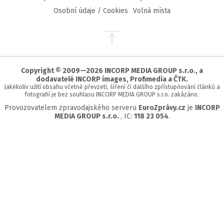
Osobní údaje / Cookies
Volná místa
Přejít
na
začátek
stránky
Copyright © 2009—2026 INCORP MEDIA GROUP s.r.o., a
dodavatelé INCORP images, Profimedia a ČTK.
Jakékoliv užití obsahu včetně převzetí, šíření či dalšího zpřístupňování článků a
fotografií je bez souhlasu INCORP MEDIA GROUP s.r.o. zakázáno.
Provozovatelem zpravodajského serveru
EuroZprávy.cz
je
INCORP
MEDIA GROUP s.r.o.
, IC:
118 23 054
.