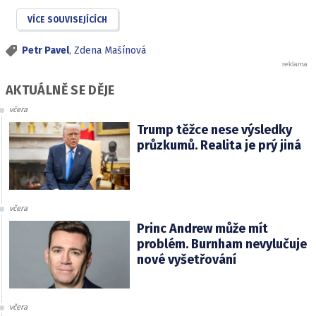
VÍCE SOUVISEJÍCÍCH
Petr Pavel
,
Zdena Mašínová
AKTUÁLNĚ SE DĚJE
včera
Trump těžce nese výsledky
průzkumů. Realita je prý jiná
včera
Princ Andrew může mít
problém. Burnham nevylučuje
nové vyšetřování
včera