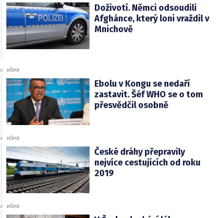
Doživotí. Němci odsoudili
Afghánce, který loni vraždil v
Mnichově
včera
Ebolu v Kongu se nedaří
zastavit. Šéf WHO se o tom
přesvědčil osobně
včera
České dráhy přepravily
nejvíce cestujících od roku
2019
včera