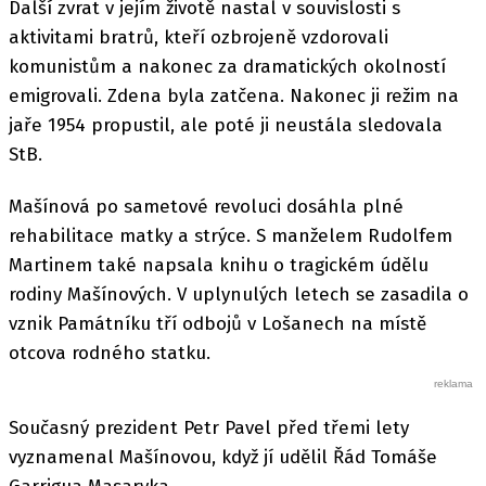
Další zvrat v jejím životě nastal v souvislosti s
aktivitami bratrů, kteří ozbrojeně vzdorovali
komunistům a nakonec za dramatických okolností
emigrovali. Zdena byla zatčena. Nakonec ji režim na
jaře 1954 propustil, ale poté ji neustála sledovala
StB.
Mašínová po sametové revoluci dosáhla plné
rehabilitace matky a strýce. S manželem Rudolfem
Martinem také napsala knihu o tragickém údělu
rodiny Mašínových. V uplynulých letech se zasadila o
vznik Památníku tří odbojů v Lošanech na místě
otcova rodného statku.
Současný prezident Petr Pavel před třemi lety
vyznamenal Mašínovou, když jí udělil Řád Tomáše