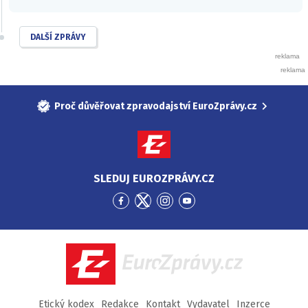
DALŠÍ ZPRÁVY
Proč důvěřovat zpravodajství EuroZprávy.cz
SLEDUJ EUROZPRÁVY.CZ
Přejít
Přejít
Přejít
Přejít
na
na
na
na
Facebook
Twitter
Instagram
YouTube
EuroZprávy.cz
Etický kodex
Redakce
Kontakt
Vydavatel
Inzerce