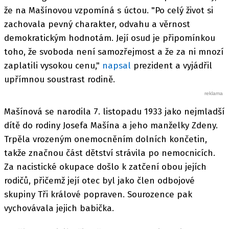
že na Mašínovou vzpomíná s úctou. "Po celý život si
zachovala pevný charakter, odvahu a věrnost
demokratickým hodnotám. Její osud je připomínkou
toho, že svoboda není samozřejmost a že za ni mnozí
zaplatili vysokou cenu,"
napsal
prezident a vyjádřil
upřímnou soustrast rodině.
Mašínová se narodila 7. listopadu 1933 jako nejmladší
dítě do rodiny Josefa Mašína a jeho manželky Zdeny.
Trpěla vrozeným onemocněním dolních končetin,
takže značnou část dětství strávila po nemocnicích.
Za nacistické okupace došlo k zatčení obou jejích
rodičů, přičemž její otec byl jako člen odbojové
skupiny Tři králové popraven. Sourozence pak
vychovávala jejich babička.