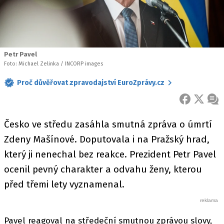
Petr Pavel
Foto: Michael Zelinka / INCORP images
Proč důvěřovat zpravodajství EuroZprávy.cz
FACEBOOK
X
ZPR
Česko ve středu zasáhla smutná zpráva o úmrtí
Zdeny Mašínové. Doputovala i na Pražský hrad,
který ji nenechal bez reakce. Prezident Petr Pavel
ocenil pevný charakter a odvahu ženy, kterou
před třemi lety vyznamenal.
Pavel reagoval na středeční smutnou zprávou slovy,