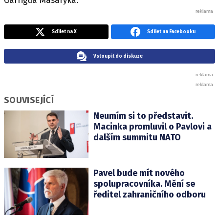
Garrigua Masaryka.
Sdílet na X
Sdílet na Facebooku
Vstoupit do diskuze
SOUVISEJÍCÍ
Neumím si to představit.
Macinka promluvil o Pavlovi a
dalším summitu NATO
Pavel bude mít nového
spolupracovníka. Mění se
ředitel zahraničního odboru