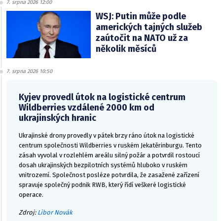
7. srpna 2026 12:00
WSJ: Putin může podle
amerických tajných služeb
zaútočit na NATO už za
několik měsíců
7. srpna 2026 10:50
Kyjev provedl útok na logistické centrum
Wildberries vzdálené 2000 km od
ukrajinských hranic
Ukrajinské drony provedly v pátek brzy ráno útok na logistické
centrum společnosti Wildberries v ruském Jekatěrinburgu. Tento
zásah vyvolal v rozlehlém areálu silný požár a potvrdil rostoucí
dosah ukrajinských bezpilotních systémů hluboko v ruském
vnitrozemí. Společnost posléze potvrdila, že zasažené zařízení
spravuje společný podnik RWB, který řídí veškeré logistické
operace.
Zdroj:
Libor Novák