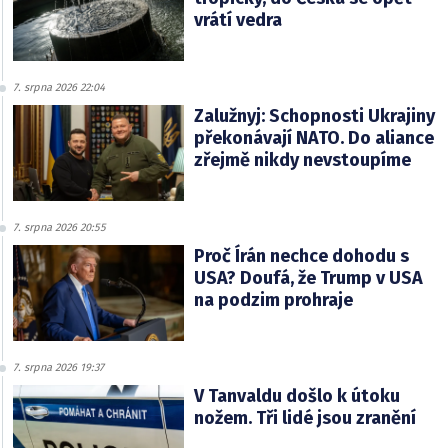
vrátí vedra
7. srpna 2026 22:04
Zalužnyj: Schopnosti Ukrajiny
překonávají NATO. Do aliance
zřejmě nikdy nevstoupíme
7. srpna 2026 20:55
Proč Írán nechce dohodu s
USA? Doufá, že Trump v USA
na podzim prohraje
7. srpna 2026 19:37
V Tanvaldu došlo k útoku
nožem. Tři lidé jsou zranění