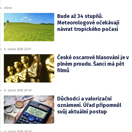
včera
Bude až 34 stupňů.
Meteorologové očekávají
návrat tropického počasí
6. srpna 2026 22:01
České oscarové hlasování je v
plném proudu. Šanci má pět
filmů
6. srpna 2026 20:10
Důchodci a valorizační
oznámení. Úřad připomněl
svůj aktuální postup
6. srpna 2026 18:56