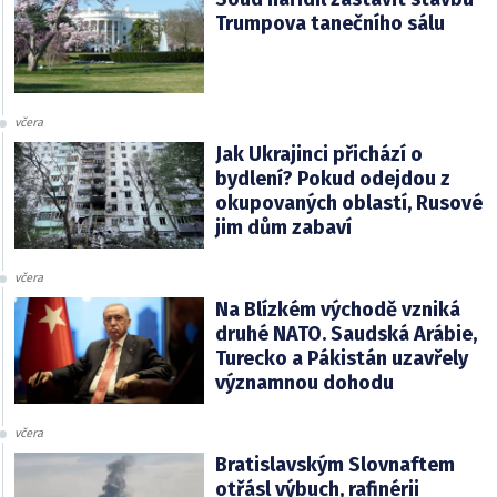
Trumpova tanečního sálu
včera
Jak Ukrajinci přichází o
bydlení? Pokud odejdou z
okupovaných oblastí, Rusové
jim dům zabaví
včera
Na Blízkém východě vzniká
druhé NATO. Saudská Arábie,
Turecko a Pákistán uzavřely
významnou dohodu
včera
Bratislavským Slovnaftem
otřásl výbuch, rafinérii