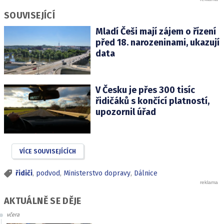
SOUVISEJÍCÍ
Mladí Češi mají zájem o řízení
před 18. narozeninami, ukazují
data
V Česku je přes 300 tisíc
řidičáků s končící platností,
upozornil úřad
VÍCE SOUVISEJÍCÍCH
řidiči
,
podvod
,
Ministerstvo dopravy
,
Dálnice
AKTUÁLNĚ SE DĚJE
včera