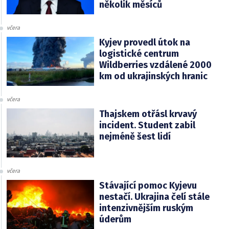
několik měsíců
včera
Kyjev provedl útok na
logistické centrum
Wildberries vzdálené 2000
km od ukrajinských hranic
včera
Thajskem otřásl krvavý
incident. Student zabil
nejméně šest lidí
včera
Stávající pomoc Kyjevu
nestačí. Ukrajina čelí stále
intenzivnějším ruským
úderům