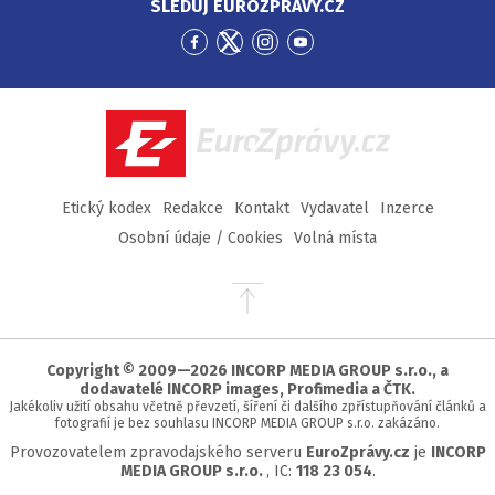
SLEDUJ EUROZPRÁVY.CZ
Přejít
Přejít
Přejít
Přejít
na
na
na
na
Facebook
Twitter
Instagram
YouTube
EuroZprávy.cz
Etický kodex
Redakce
Kontakt
Vydavatel
Inzerce
Osobní údaje / Cookies
Volná místa
Přejít
na
začátek
stránky
Copyright © 2009—2026 INCORP MEDIA GROUP s.r.o., a
dodavatelé INCORP images, Profimedia a ČTK.
Jakékoliv užití obsahu včetně převzetí, šíření či dalšího zpřístupňování článků a
fotografií je bez souhlasu INCORP MEDIA GROUP s.r.o. zakázáno.
Provozovatelem zpravodajského serveru
EuroZprávy.cz
je
INCORP
MEDIA GROUP s.r.o.
, IC:
118 23 054
.