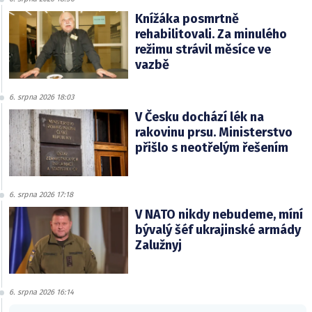
Knížáka posmrtně
rehabilitovali. Za minulého
režimu strávil měsíce ve
vazbě
6. srpna 2026 18:03
V Česku dochází lék na
rakovinu prsu. Ministerstvo
přišlo s neotřelým řešením
6. srpna 2026 17:18
V NATO nikdy nebudeme, míní
bývalý šéf ukrajinské armády
Zalužnyj
6. srpna 2026 16:14