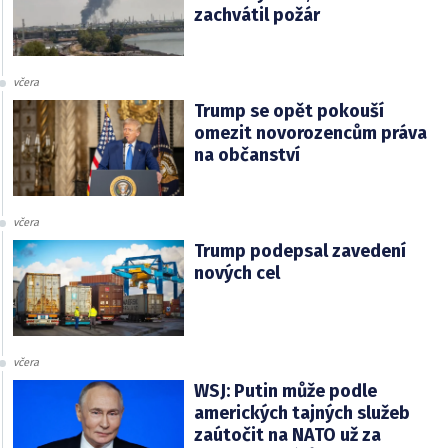
zachvátil požár
včera
Trump se opět pokouší
omezit novorozencům práva
na občanství
včera
Trump podepsal zavedení
nových cel
včera
WSJ: Putin může podle
amerických tajných služeb
zaútočit na NATO už za