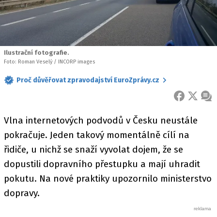
Ilustrační fotografie.
Foto: Roman Veselý / INCORP images
Proč důvěřovat zpravodajství EuroZprávy.cz
FACEBOOK
X
ZPR
Vlna internetových podvodů v Česku neustále
pokračuje. Jeden takový momentálně cílí na
řidiče, u nichž se snaží vyvolat dojem, že se
dopustili dopravního přestupku a mají uhradit
pokutu. Na nové praktiky upozornilo ministerstvo
dopravy.