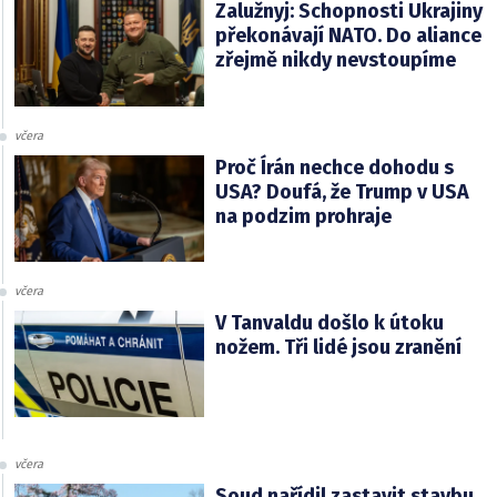
Zalužnyj: Schopnosti Ukrajiny
překonávají NATO. Do aliance
zřejmě nikdy nevstoupíme
včera
Proč Írán nechce dohodu s
USA? Doufá, že Trump v USA
na podzim prohraje
včera
V Tanvaldu došlo k útoku
nožem. Tři lidé jsou zranění
včera
Soud nařídil zastavit stavbu