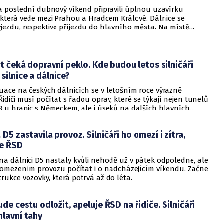
 na poslední dubnový víkend připravili úplnou uzavírku
 která vede mezi Prahou a Hradcem Králové. Dálnice se
jezdu, respektive příjezdu do hlavního města. Na místě
hat demoliční práce.
t čeká dopravní peklo. Kde budou letos silničáři
silnice a dálnice?
uace na českých dálnicích se v letošním roce výrazně
Řidiči musí počítat s řadou oprav, které se týkají nejen tunelů
8 u hranic s Německem, ale i úseků na dalších hlavních
 jsou D1, D5, D11 či D35. V mnoha případech půjde o práce
é měsíce, které přinesou částečné či úplné uzavírky a provoz
D5 zastavila provoz. Silničáři ho omezí i zítra,
ezeném režimu.
e ŘSD
na dálnici D5 nastaly kvůli nehodě už v pátek odpoledne, ale
 s omezením provozu počítat i o nadcházejícím víkendu. Začne
trukce vozovky, která potrvá až do léta.
ude cestu odložit, apeluje ŘSD na řidiče. Silničáři
hlavní tahy