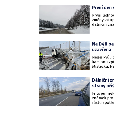
získat dost
První den 
na bezpečno
První ledno
změny vstupu
dálniční zn
Na D48 pad
uzavřena
Nejen kvůli 
kamionu způ
Místecku. Ná
začala padat
Dálniční z
strany pří
Je to jen ně
známek pro p
růstu spotř
dostupných 
panuje shod