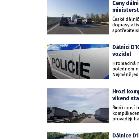
Ceny dálni
ministers
České dálnič
dopravy v ti
spotřebitels
o více než 
Dálnici D1
vozidel
Hromadná ne
polednem na 
Nejméně jede
Hrozí komp
víkend st
Řidiči musí
komplikacemi
provádějí ha
Dálnice D1