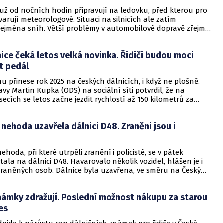
se už od nočních hodin připravují na ledovku, před kterou pro
arují meteorologové. Situaci na silnicích ale zatím
zejména sníh. Větší problémy v automobilové dopravě zřejmě
alší vlna srážek.
ice čeká letos velká novinka. Řidiči budou moci
t pedál
 přinese rok 2025 na českých dálnicích, i když ne plošně.
avy Martin Kupka (ODS) na sociální síti potvrdil, že na
ecích se letos začne jezdit rychlostí až 150 kilometrů za
ehoda uzavřela dálnici D48. Zraněni jsou i
oda, při které utrpěli zranění i policisté, se v pátek
ala na dálnici D48. Havarovalo několik vozidel, hlášen je i
 zraněných osob. Dálnice byla uzavřena, ve směru na Český
dí po objízdné trase.
námky zdražují. Poslední možnost nákupu za starou
es