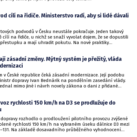
ometrový úsek této dálnice. Stavba narážela opakovaně na
stů, brzdily ji dlouhé soudní procesy a na hlavní trase se tak
 cílí na řidiče. Ministerstvo radí, aby si lidé dávali
pracovat až koncem roku 2021, přestože zhotovitel vzešel z
roce 2008. Náklady na realizaci stavby dosáhly včetně inflace
 Kč bez DPH.
etových podvodů v Česku neustále pokračuje. Jeden takový
ílí na řidiče, u nichž se snaží vyvolat dojem, že se dopustili
přestupku a mají uhradit pokutu. Na nové praktiky
inisterstvo dopravy.
ají zásadní změny. Mýtný systém je přežitý, vláda
dernizaci
m v České republice čeká zásadní modernizace. Její podobu
ministr dopravy Ivan Bednárik na pondělním zasedání vlády.
ednal mimo jiné i návrh novely zákona o dani z přidané
o několik závěrů z kontrolních akcí Nejvyššího kontrolního
ovoz rychlosti 150 km/h na D3 se prodlužuje do
u
o dopravy rozhodlo o prodloužení pilotního provozu zvýšené
volené rychlosti 150 km/h na vybraném úseku dálnice D3 mezi
4–131. Na základě dosavadního průběžného vyhodnocení
í režim prodloužen do konce letošního roku, aby bylo možné