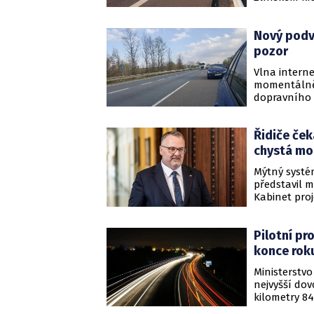
osmnáctikil
odpor aktivi
Nový podvod
mohlo začít 
tendru už v 
pozor
9,5 miliardy
Vlna intern
momentálně c
dopravního 
upozornilo m
Řidiče ček
chystá mo
Mýtný systé
představil 
Kabinet proj
hodnoty neb
úřadu.
Pilotní pr
konce rok
Ministerstv
nejvyšší do
kilometry 8
bude pilotn