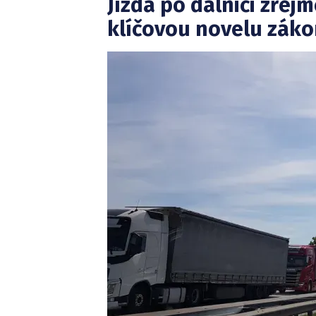
Jízda po dálnici zřejm
klíčovou novelu zák