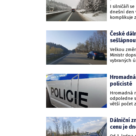
I silničáři 
dnešní den v
komplikuje 
způsobí až d
České dáln
sešlápnou
Velkou změnu
Ministr dopr
vybraných ús
hodinu.
Hromadná n
policisté
Hromadná neh
odpoledne st
větší počet
Těšín se jez
Dálniční z
cenu je dn