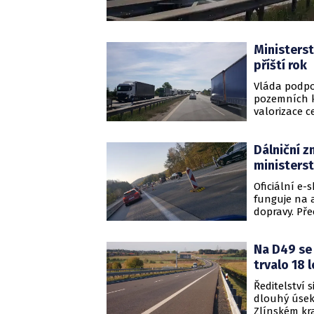
Ministerst
příští rok
Vláda podpo
pozemních k
valorizace 
Poslanecké 
Dálniční 
ministers
Oficiální e
funguje na a
dopravy. Př
usnadnit ro
stránkách, k
Na D49 se 
zprostředko
trvalo 18 l
Ředitelství 
dlouhý úsek
Zlínském kra