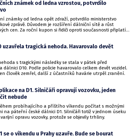
čních známek od ledna vzrostou, potvrdilo
tvo
ní známky od ledna opět zdraží, potvrdilo ministerstvo
skové zprávě. Důvodem je rozšíření dálniční sítě a růst
kých cen. Za roční kupon si řidiči oproti současnosti připlatí
stokorunu.
0 uzavřela tragická nehoda. Havarovalo devět
hoda s tragickými následky se stala v pátek před
dálnici D10. Podle policie havarovalo celkem devět vozidel.
n člověk zemřel, další z účastníků havárie utrpěl zranění.
likace na D1. Silničáři opravují vozovku, jeden
ačit nebude
 během probíhajícího a příštího víkendu počítat s možnými
 na páteřní české dálnici D1. Silničáři totiž v jednom úseku
varijní opravu vozovky, protože se objevily trhliny.
1 se o víkendu u Prahy uzavře. Bude se bourat