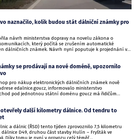
vo naznačilo, kolik budou stát dálniční známky pro
řila návrh ministerstva dopravy na novelu zákona o
omunikacích, který počítá se zrušením automatické
cen dálničních známek. Návrh nyní poputuje k projednání v
sněmovně. Účinnost novely se předpokládá od 1. ledna 2027.
známky se prodávají na nové doméně, upozornilo
tvo
-shop pro nákup elektronických dálničních známek nově
drese edalnice.gov.cz, informovalo ministerstvo
echod pod jednotnou státní doménu gov.cz má řidičům
zpoznání oficiálního webu a ochránit je před nákupem na
teré napodobují státní e-shop a účtují si za
otevřely další kilometry dálnice. Od tendru to
vání zbytečné poplatky.
et
silnic a dálnic (ŘSD) tento týden zprovoznilo 7,5 kilometru
 dálnice D49, druhou část stavby Hulín – Fryšták ve
ji. Díky tomu je nyní v provozu celý téměř