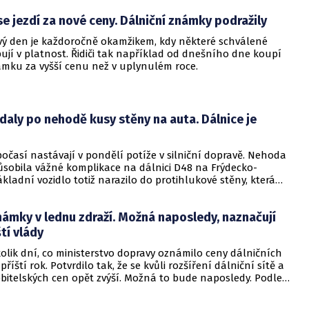
atek reprezentativních dat pro objektivní posouzení dopadů
se jezdí za nové ceny. Dálniční známky podražily
st a plynulost provozu.
vý den je každoročně okamžikem, kdy některé schválené
jí v platnost. Řidiči tak například od dnešního dne koupí
ámku za vyšší cenu než v uplynulém roce.
aly po nehodě kusy stěny na auta. Dálnice je
počasí nastávají v pondělí potíže v silniční dopravě. Nehoda
sobila vážné komplikace na dálnici D48 na Frýdecko-
kladní vozidlo totiž narazilo do protihlukové stěny, která
 na projíždějící auta.
námky v lednu zdraží. Možná naposledy, naznačují
ští vlády
kolik dní, co ministerstvo dopravy oznámilo ceny dálničních
říští rok. Potvrdilo tak, že se kvůli rozšíření dálniční sítě a
ebitelských cen opět zvýší. Možná to bude naposledy. Podle
informací totiž v řadách koalice ANO, SPD a Motoristů
a na zrušení valorizace u dálničních kuponů.