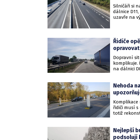
Silničáři si
dálnice D11,
uzavře na vý
budou probí
Řidiče opě
opravovat 
Dopravní sit
komplikuje. 
na dálnici D
tazích, jako
trvající cel
Nehoda na 
vedený v om
upozorňuj
Komplikace 
řidiči musí
totiž rekons
Nejlepší b
podsolují 