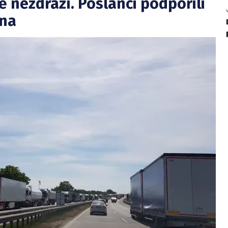
ě nezdraží. Poslanci podpořili
ona