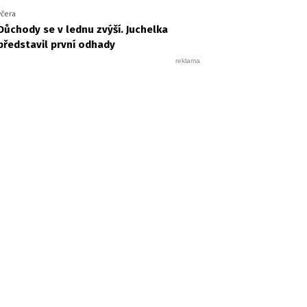
včera
Důchody se v lednu zvýší. Juchelka
představil první odhady