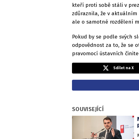
kteří proti sobě stáli v pr
zdůraznila, že v aktuálním
ale o samotné rozdělení mo
Pokud by se podle svých s
odpovědnost za to, že se 
pravomocí ústavních činit
Sdílet na X
SOUVISEJÍCÍ