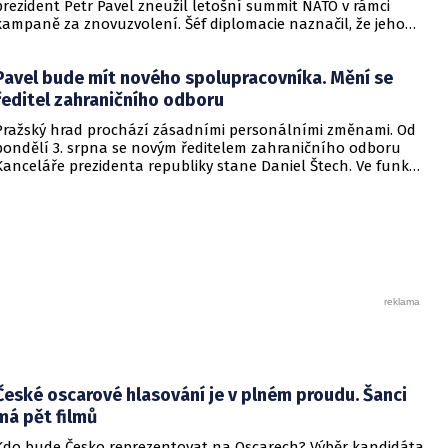
prezident Petr Pavel zneužil letošní summit NATO v rámci
kampaně za znovuzvolení. Šéf diplomacie naznačil, že jeho
přáním je, aby na příštím aliančním jednání už Pavel
nereprezentoval Českou republiku.
Pavel bude mít nového spolupracovníka. Mění se
ředitel zahraničního odboru
Pražský hrad prochází zásadními personálními změnami. Od
pondělí 3. srpna se novým ředitelem zahraničního odboru
Kanceláře prezidenta republiky stane Daniel Štech. Ve funkci
vystřídá Jaroslava Zajíčka, který byl jmenován mimořádným a
zplnomocněným velvyslancem České republiky v Portugalské
republice. Kancelář o tom informovala na webu.
České oscarové hlasování je v plném proudu. Šanci
má pět filmů
Kdo bude Česko reprezentovat na Oscarech? Výběr kandidáta