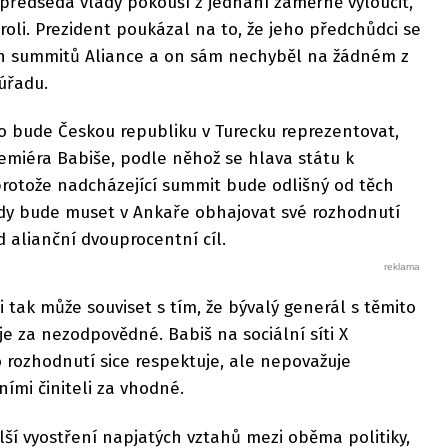
předseda vlády pokouší z jednání záměrně vyloučit,
roli. Prezident poukázal na to, že jeho předchůdci se
ch summitů Aliance a on sám nechyběl na žádném z
úřadu.
o bude Českou republiku v Turecku reprezentovat,
emiéra Babiše, podle něhož se hlava státu k
protože nadcházející summit bude odlišný od těch
dy bude muset v Ankaře obhajovat své rozhodnutí
d alianční dvouprocentní cíl.
 tak může souviset s tím, že bývalý generál s těmito
je za nezodpovědné. Babiš na sociální síti X
 rozhodnutí sice respektuje, ale nepovažuje
ími činiteli za vhodné.
lší vyostření napjatých vztahů mezi oběma politiky,