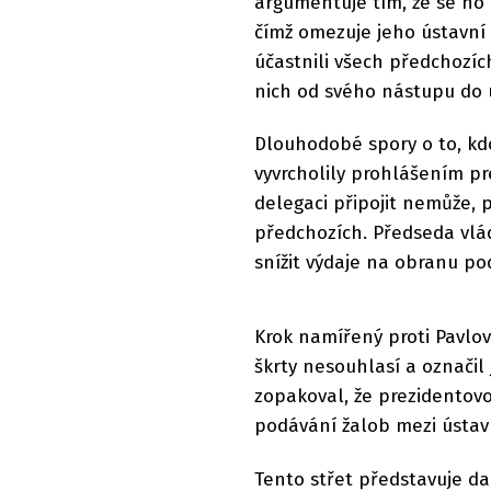
argumentuje tím, že se ho 
čímž omezuje jeho ústavní 
účastnili všech předchozí
nich od svého nástupu do 
Dlouhodobé spory o to, kd
vyvrcholily prohlášením pr
delegaci připojit nemůže, 
předchozích. Předseda vlá
snížit výdaje na obranu po
Krok namířený proti Pavlovi
škrty nesouhlasí a označil 
zopakoval, že prezidentovo
podávání žalob mezi ústavn
Tento střet představuje da