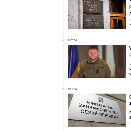
včera
včera