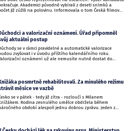
pokračuje. Akademici původně vybírali z deseti snímků a
počet již zúžili na polovinu. Informovala o tom Česká filmová
a televizní akademie.
Důchodci a valorizační oznámení. Úřad připomněl
svůj aktuální postup
Důchody se v rámci pravidelné a automatické valorizace
budou zvyšovat i v úvodu příštího kalendářního roku.
Valorizační oznámení už ale nemusíte nutně dostat do
schránky. Pokud ho člověk chce mít na papíře, může si o něj
požádat.
Knížáka posmrtně rehabilitovali. Za minulého režimu
strávil měsíce ve vazbě
Česko se v pátek - tedy již zítra - rozloučí s Milanem
Knížákem. Rodina zesnulého umělce obdržela během
náročného období alespoň jednu dobrou zprávu. Jeden z
pražských obvodních soudů Knížáka definitivně rehabilitoval
za vazební stíhání v dobách komunistického režimu.
V Česku dochází lék na rakovinu prsu. Ministerstvo