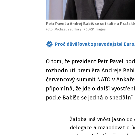
Petr Pavel a Andrej Babiš se setkali na Pražsk
Foto: Michael Zelinka / INCORP images
Proč důvěřovat zpravodajství Euro
O tom, že prezident Petr Pavel po
rozhodnutí premiéra Andreje Babiš
červencový summit NATO v Ankaře, 
připomíná, že jde o další vyostře
podle Babiše se jedná o speciální
Žaloba má vnést jasno do 
delegace a rozhodovat o úč