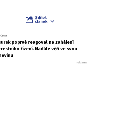
Sdílet
článek
včera
Turek poprvé reagoval na zahájení
trestního řízení. Nadále věří ve svou
nevinu