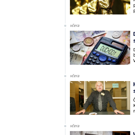
včera
včera
včera