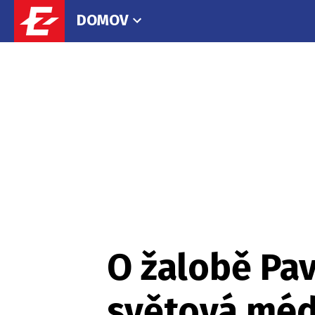
DOMOV
O žalobě Pav
světová méd