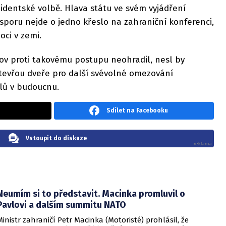
ezidentské volbě. Hlava státu ve svém vyjádření
 sporu nejde o jedno křeslo na zahraniční konferenci,
ci v zemi.
lov proti takovému postupu neohradil, nesl by
otevřou dveře pro další svévolné omezování
elů v budoucnu.
Sdílet na Facebooku
Vstoupit do diskuze
Neumím si to představit. Macinka promluvil o
Pavlovi a dalším summitu NATO
Ministr zahraničí Petr Macinka (Motoristé) prohlásil, že