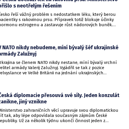
přišlo s neotřelým řešením
Česko řeší vážný problém s nedostatkem léku, který berou
pacientky s rakovinou prsu. Přípravek totiž blokuje účinky
hormonu estrogenu a zastavuje růst nádorových buněk.
Pomoci má zvláštní léčebný program, který připravilo
ministerstvo zdravotnictví.
V NATO nikdy nebudeme, míní bývalý šéf ukrajinské
armády Zalužnyj
Ukrajina se členem NATO nikdy nestane, míní bývalý vrchní
velitel armády Valerij Zalužnyj. Vyjádřil se tak z pozice
velvyslance ve Velké Británii na jednání ukrajinských
diplomatů v Kyjevě. Představitele své země nabádal k tomu,
aby se snažila uzavřít jiné aliance.
Česká diplomacie přesouvá své síly. Jeden konzulát
zanikne, jiný vznikne
Ministerstvo zahraničních věcí upravuje svou diplomatickou
síť tak, aby lépe odpovídala současným zájmům České
republiky. Už za několik týdnu ukončí činnost jeden z
konzulátů, jiný ji naopak zahájí. Ministerstvo o tom