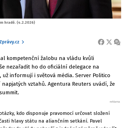
ém hradě. (4.2.2026)
Zprávy.cz
FACEBOOK
X
ZPRÁ
dal kompetenční žalobu na vládu kvůli
e nezařadit ho do oficiální delegace na
už informují i světová média. Server Politico
ní napjatých vztahů. Agentura Reuters uvádí, že
 summit.
otázky, kdo disponuje pravomocí určovat složení
asti hlavy státu na aliančním setkání. Pavel