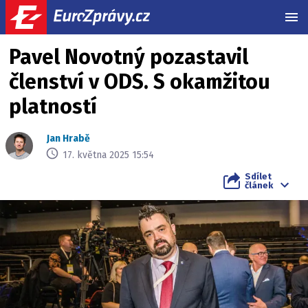
MEN
Pavel Novotný pozastavil
členství v ODS. S okamžitou
platností
Jan Hrabě
17. května 2025 15:54
Sdílet
článek