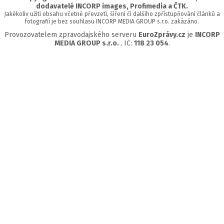
dodavatelé INCORP images, Profimedia a ČTK.
Jakékoliv užití obsahu včetně převzetí, šíření či dalšího zpřístupňování článků a
fotografií je bez souhlasu INCORP MEDIA GROUP s.r.o. zakázáno.
Provozovatelem zpravodajského serveru
EuroZprávy.cz
je
INCORP
MEDIA GROUP s.r.o.
, IC:
118 23 054
.