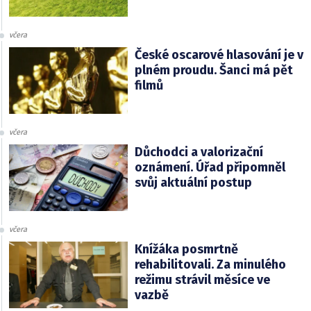
včera
České oscarové hlasování je v
plném proudu. Šanci má pět
filmů
včera
Důchodci a valorizační
oznámení. Úřad připomněl
svůj aktuální postup
včera
Knížáka posmrtně
rehabilitovali. Za minulého
režimu strávil měsíce ve
vazbě