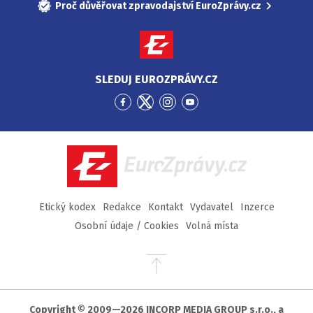
Proč důvěřovat zpravodajství EuroZprávy.cz
SLEDUJ EUROZPRÁVY.CZ
Přejít
Přejít
Přejít
Přejít
na
na
na
na
Facebook
Twitter
Instagram
YouTube
EuroZprávy.cz
Etický kodex
Redakce
Kontakt
Vydavatel
Inzerce
Osobní údaje / Cookies
Volná místa
Přejít
na
začátek
stránky
Copyright © 2009—2026 INCORP MEDIA GROUP s.r.o., a