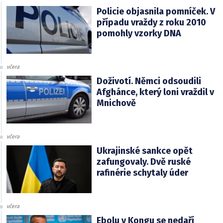
Policie objasnila pomníček. V
případu vraždy z roku 2010
pomohly vzorky DNA
včera
Doživotí. Němci odsoudili
Afghánce, který loni vraždil v
Mnichově
včera
Ukrajinské sankce opět
zafungovaly. Dvě ruské
rafinérie schytaly úder
včera
Ebolu v Kongu se nedaří