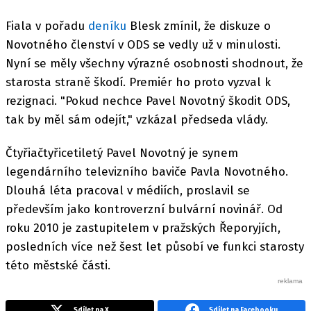
Fiala v pořadu
deníku
Blesk zmínil, že diskuze o
Novotného členství v ODS se vedly už v minulosti.
Nyní se měly všechny výrazné osobnosti shodnout, že
starosta straně škodí. Premiér ho proto vyzval k
rezignaci. "Pokud nechce Pavel Novotný škodit ODS,
tak by měl sám odejít," vzkázal předseda vlády.
Čtyřiačtyřicetiletý Pavel Novotný je synem
legendárního televizního baviče Pavla Novotného.
Dlouhá léta pracoval v médiích, proslavil se
především jako kontroverzní bulvární novinář. Od
roku 2010 je zastupitelem v pražských Řeporyjích,
posledních více než šest let působí ve funkci starosty
této městské části.
Sdílet na X
Sdílet na Facebooku