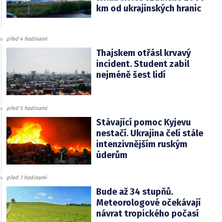
km od ukrajinských hranic
před 4 hodinami
Thajskem otřásl krvavý
incident. Student zabil
nejméně šest lidí
před 5 hodinami
Stávající pomoc Kyjevu
nestačí. Ukrajina čelí stále
intenzivnějším ruským
úderům
před 7 hodinami
Bude až 34 stupňů.
Meteorologové očekávají
návrat tropického počasí