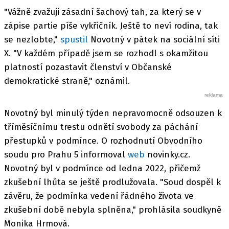
"Vážně zvažuji zásadní šachový tah, za který se v
zápise partie píše vykřičník. Ještě to neví rodina, tak
se nezlobte,"
spustil
Novotný v pátek na sociální síti
X. "V každém případě jsem se rozhodl s okamžitou
platností pozastavit členství v Občanské
demokratické straně," oznámil.
Novotný byl minulý týden nepravomocně odsouzen k
tříměsíčnímu trestu odnětí svobody za páchání
přestupků v podmínce. O rozhodnutí Obvodního
soudu pro Prahu 5 informoval
web
novinky.cz.
Novotný byl v podmínce od ledna 2022, přičemž
zkušební lhůta se ještě prodlužovala. "Soud dospěl k
závěru, že podmínka vedení řádného života ve
zkušební době nebyla splněna," prohlásila soudkyně
Monika Hrmová.