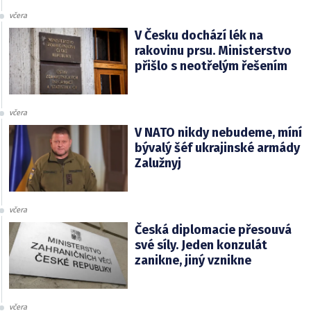
včera
V Česku dochází lék na
rakovinu prsu. Ministerstvo
přišlo s neotřelým řešením
včera
V NATO nikdy nebudeme, míní
bývalý šéf ukrajinské armády
Zalužnyj
včera
Česká diplomacie přesouvá
své síly. Jeden konzulát
zanikne, jiný vznikne
včera