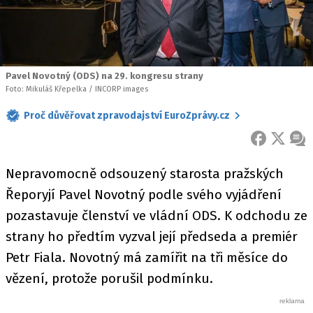
Pavel Novotný (ODS) na 29. kongresu strany
Foto: Mikuláš Křepelka / INCORP images
Proč důvěřovat zpravodajství EuroZprávy.cz
FACEBOOK
X
ZPR
Nepravomocně odsouzený starosta pražských
Řeporyjí Pavel Novotný podle svého vyjádření
pozastavuje členství ve vládní ODS. K odchodu ze
strany ho předtím vyzval její předseda a premiér
Petr Fiala. Novotný má zamířit na tři měsíce do
vězení, protože porušil podmínku.