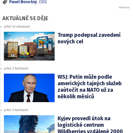
Pavel Novotný
,
ODS
AKTUÁLNĚ SE DĚJE
před 52 minutami
Trump podepsal zavedení
nových cel
před 2 hodinami
WSJ: Putin může podle
amerických tajných služeb
zaútočit na NATO už za
několik měsíců
před 3 hodinami
Kyjev provedl útok na
logistické centrum
Wildberries vzdálené 2000