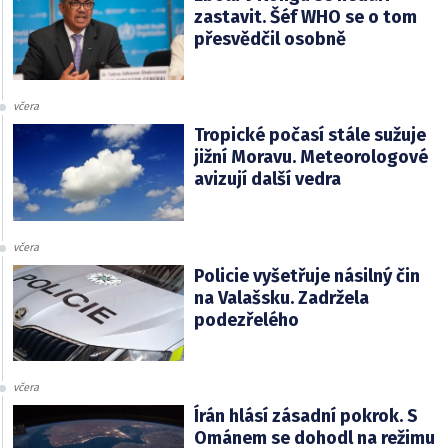
zastavit. Šéf WHO se o tom
přesvědčil osobně
včera
Tropické počasí stále sužuje
jižní Moravu. Meteorologové
avizují další vedra
včera
Policie vyšetřuje násilný čin
na Valašsku. Zadržela
podezřelého
včera
Írán hlásí zásadní pokrok. S
Ománem se dohodl na režimu