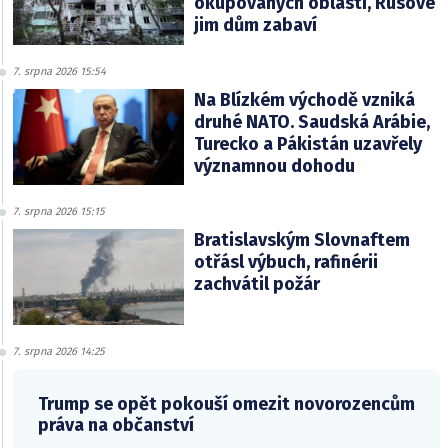
okupovaných oblastí, Rusové
jim dům zabaví
7. srpna 2026 15:54
Na Blízkém východě vzniká
druhé NATO. Saudská Arábie,
Turecko a Pákistán uzavřely
významnou dohodu
7. srpna 2026 15:15
Bratislavským Slovnaftem
otřásl výbuch, rafinérii
zachvátil požár
7. srpna 2026 14:25
Trump se opět pokouší omezit novorozencům
práva na občanství