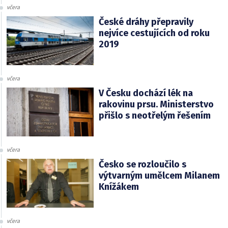
včera
České dráhy přepravily
nejvíce cestujících od roku
2019
včera
V Česku dochází lék na
rakovinu prsu. Ministerstvo
přišlo s neotřelým řešením
včera
Česko se rozloučilo s
výtvarným umělcem Milanem
Knížákem
včera