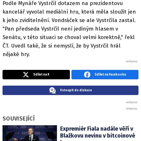
Podle Mynáře Vystrčil dotazem na prezidentovu
kancelář vyvolal mediální hru, která měla sloužit jen
k jeho zviditelnění. Vondráček se ale Vystrčila zastal.
"Pan předseda Vystrčil není jediným hlasem v
Senátu, v této situaci se choval velmi korektně," řekl
ČT. Uvedl také, že si nemyslí, že by Vystrčil hrál
nějaké hry.
Sdílet na X
Sdílet na Facebooku
Vstoupit do diskuze
SOUVISEJÍCÍ
Expremiér Fiala nadále věří v
Blažkovu nevinu v bitcoinové