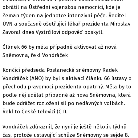
obrátil na Ústřední vojenskou nemocnici, kde je
Zeman týden na jednotce intenzivní péče. Ředitel
ÚVN a současně ošetřující lékař prezidenta Miroslav
Zavoral dnes Vystrčilovi odpověď poskytl.
Článek 66 by měla případně aktivovat až nová
Sněmovna, řekl Vondráček
Končící předseda Poslanecké sněmovny Radek
Vondráček (ANO) by byl s aktivací článku 66 ústavy o
přechodu pravomocí prezidenta opatrný. Měla by to
podle něj udělat případně až nová Sněmovna, která
bude odrážet rozložení sil po nedávných volbách.
Řekl to České televizi (ČT).
Vondráček zdůraznil, že nyní je ještě několik týdnů
čas, protože ustavující schůze Sněmovny se sejde 8.