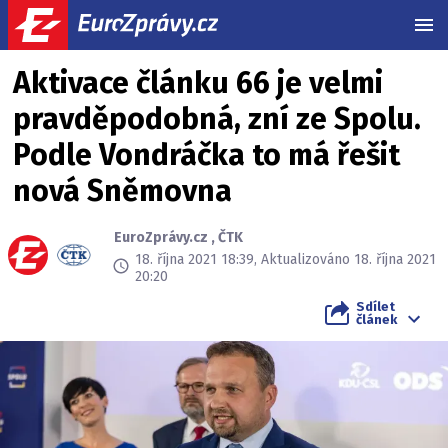
MEN
Aktivace článku 66 je velmi
pravděpodobná, zní ze Spolu.
Podle Vondráčka to má řešit
nová Sněmovna
EuroZprávy.cz
,
ČTK
18. října 2021 18:39, Aktualizováno 18. října 2021
20:20
Sdílet
článek