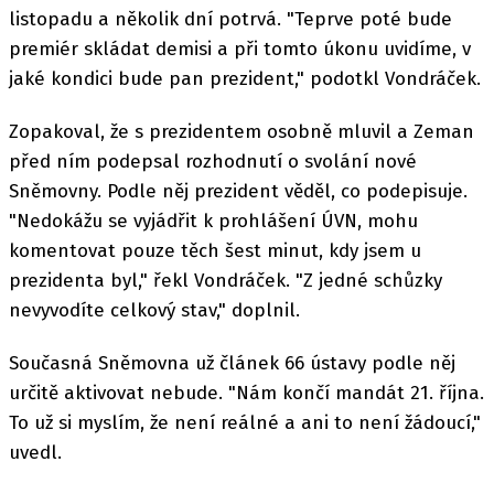
listopadu a několik dní potrvá. "Teprve poté bude
premiér skládat demisi a při tomto úkonu uvidíme, v
jaké kondici bude pan prezident," podotkl Vondráček.
Zopakoval, že s prezidentem osobně mluvil a Zeman
před ním podepsal rozhodnutí o svolání nové
Sněmovny. Podle něj prezident věděl, co podepisuje.
"Nedokážu se vyjádřit k prohlášení ÚVN, mohu
komentovat pouze těch šest minut, kdy jsem u
prezidenta byl," řekl Vondráček. "Z jedné schůzky
nevyvodíte celkový stav," doplnil.
Současná Sněmovna už článek 66 ústavy podle něj
určitě aktivovat nebude. "Nám končí mandát 21. října.
To už si myslím, že není reálné a ani to není žádoucí,"
uvedl.