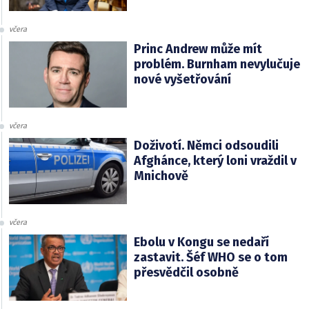
včera
Princ Andrew může mít
problém. Burnham nevylučuje
nové vyšetřování
včera
Doživotí. Němci odsoudili
Afghánce, který loni vraždil v
Mnichově
včera
Ebolu v Kongu se nedaří
zastavit. Šéf WHO se o tom
přesvědčil osobně