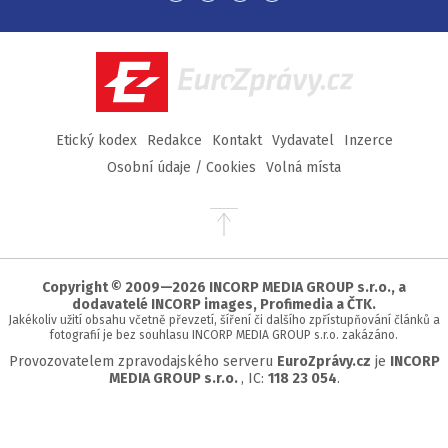
na
na
na
na
Facebook
Twitter
Instagram
YouTube
EuroZprávy.cz
Etický kodex
Redakce
Kontakt
Vydavatel
Inzerce
Osobní údaje / Cookies
Volná místa
Přejít
na
začátek
stránky
Copyright © 2009—2026 INCORP MEDIA GROUP s.r.o., a
dodavatelé INCORP images, Profimedia a ČTK.
Jakékoliv užití obsahu včetně převzetí, šíření či dalšího zpřístupňování článků a
fotografií je bez souhlasu INCORP MEDIA GROUP s.r.o. zakázáno.
Provozovatelem zpravodajského serveru
EuroZprávy.cz
je
INCORP
MEDIA GROUP s.r.o.
, IC:
118 23 054
.