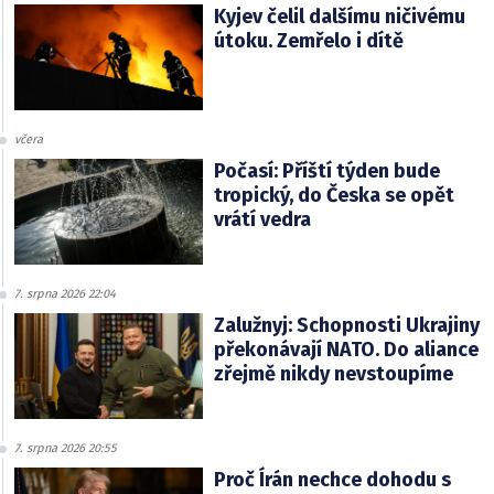
Kyjev čelil dalšímu ničivému
útoku. Zemřelo i dítě
včera
Počasí: Příští týden bude
tropický, do Česka se opět
vrátí vedra
7. srpna 2026 22:04
Zalužnyj: Schopnosti Ukrajiny
překonávají NATO. Do aliance
zřejmě nikdy nevstoupíme
7. srpna 2026 20:55
Proč Írán nechce dohodu s