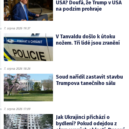
USA? Doufá, že Trump v USA
na podzim prohraje
7. srpna 2026 19:37
V Tanvaldu došlo k útoku
nožem. Tři lidé jsou zranění
7. srpna 2026 18:26
Soud nařídil zastavit stavbu
Trumpova tanečního sálu
7. srpna 2026 17:09
Jak Ukrajinci přichází o
bydlení? Pokud odejdou z