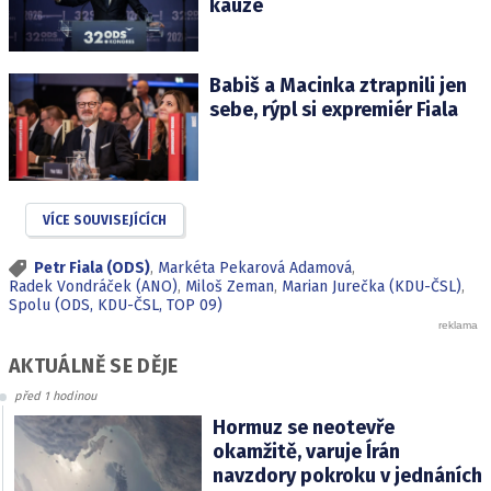
kauze
Babiš a Macinka ztrapnili jen
sebe, rýpl si expremiér Fiala
VÍCE SOUVISEJÍCÍCH
Petr Fiala (ODS)
,
Markéta Pekarová Adamová
,
Radek Vondráček (ANO)
,
Miloš Zeman
,
Marian Jurečka (KDU-ČSL)
,
Spolu (ODS, KDU-ČSL, TOP 09)
AKTUÁLNĚ SE DĚJE
před 1 hodinou
Hormuz se neotevře
okamžitě, varuje Írán
navzdory pokroku v jednáních