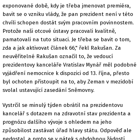
exponované době, kdy je třeba jmenovat premiéra,
bavit se o vzniku vlády, že pan prezident není v této
chvíli schopen dostát svým pracovním povinnostem.
Protože naši otcové ústavy pracovali kvalitně,
pamatovali na tuto situaci. Je třeba se bavit o tom,
zda a jak aktivovat článek 66," řekl Rakušan. Za
neuvěřitelné Rakušan označil to, že vedoucí
prezidentovy kanceláře Vratislav Mynář měl podobné
vyjádření nemocnice k dispozici od 13. října, přesto
byl ochoten přistoupit na to, aby Zeman v mezidobí
svolal ustavující zasedání Sněmovny.
Vystrčil se minulý týden obrátil na prezidentovu
kancelář s dotazem na zdravotní stav prezidenta a
prognózu dalšího vývoje s ohledem na jeho
způsobilost zastávat úřad hlavy státu. Odpověď ale
nedostal, a proto se v pátek s obdobnou žádostí