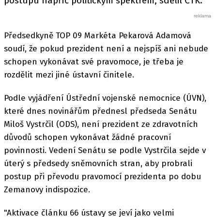
postupu napříč politickým spektrem, sdělil ČTK.
Předsedkyně TOP 09 Markéta Pekarová Adamová
soudí, že pokud prezident není a nejspíš ani nebude
schopen vykonávat své pravomoce, je třeba je
rozdělit mezi jiné ústavní činitele.
Podle vyjádření Ústřední vojenské nemocnice (ÚVN),
které dnes novinářům přednesl předseda Senátu
Miloš Vystrčil (ODS), není prezident ze zdravotních
důvodů schopen vykonávat žádné pracovní
povinnosti. Vedení Senátu se podle Vystrčila sejde v
úterý s předsedy sněmovních stran, aby probrali
postup při převodu pravomocí prezidenta po dobu
Zemanovy indispozice.
"Aktivace článku 66 ústavy se jeví jako velmi