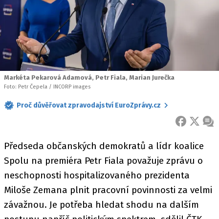
Markéta Pekarová Adamová, Petr Fiala, Marian Jurečka
Foto: Petr Čepela / INCORP images
Proč důvěřovat zpravodajství EuroZprávy.cz
FACEBOOK
X
ZPR
Předseda občanských demokratů a lídr koalice
Spolu na premiéra Petr Fiala považuje zprávu o
neschopnosti hospitalizovaného prezidenta
Miloše Zemana plnit pracovní povinnosti za velmi
závažnou. Je potřeba hledat shodu na dalším