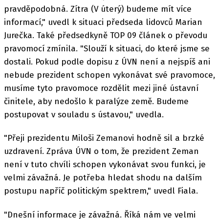
pravděpodobná. Zítra (V úterý) budeme mít více
informací," uvedl k situaci předseda lidovců Marian
Jurečka. Také předsedkyně TOP 09 článek o převodu
pravomocí zmínila. "Slouží k situaci, do které jsme se
dostali. Pokud podle dopisu z ÚVN není a nejspíš ani
nebude prezident schopen vykonávat své pravomoce,
musíme tyto pravomoce rozdělit mezi jiné ústavní
činitele, aby nedošlo k paralýze země. Budeme
postupovat v souladu s ústavou," uvedla.
"Přeji prezidentu Miloši Zemanovi hodně sil a brzké
uzdravení. Zpráva ÚVN o tom, že prezident Zeman
není v tuto chvíli schopen vykonávat svou funkci, je
velmi závažná. Je potřeba hledat shodu na dalším
postupu napříč politickým spektrem," uvedl Fiala.
"Dnešní informace je závažná. Říká nám ve velmi