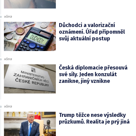
včera
Důchodci a valorizační
oznámení. Úřad připomněl
svůj aktuální postup
včera
Česká diplomacie přesouvá
své síly. Jeden konzulát
zanikne, jiný vznikne
včera
Trump těžce nese výsledky
průzkumů. Realita je prý jiná