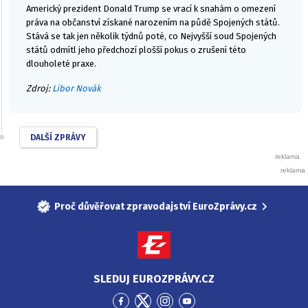
Americký prezident Donald Trump se vrací k snahám o omezení
práva na občanství získané narozením na půdě Spojených států.
Stává se tak jen několik týdnů poté, co Nejvyšší soud Spojených
států odmítl jeho předchozí plošší pokus o zrušení této
dlouholeté praxe.
Zdroj:
Libor Novák
DALŠÍ ZPRÁVY
Proč důvěřovat zpravodajství EuroZprávy.cz
SLEDUJ EUROZPRÁVY.CZ
Přejít
Přejít
Přejít
Přejít