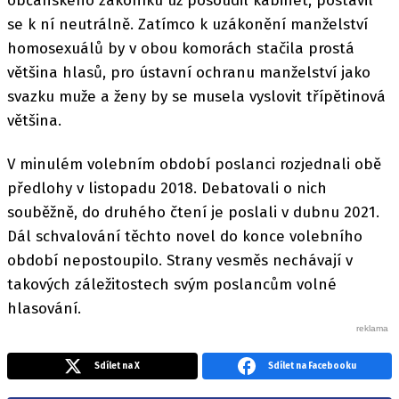
občanského zákoníku už posoudil kabinet, postavil
se k ní neutrálně. Zatímco k uzákonění manželství
homosexuálů by v obou komorách stačila prostá
většina hlasů, pro ústavní ochranu manželství jako
svazku muže a ženy by se musela vyslovit třípětinová
většina.
V minulém volebním období poslanci rozjednali obě
předlohy v listopadu 2018. Debatovali o nich
souběžně, do druhého čtení je poslali v dubnu 2021.
Dál schvalování těchto novel do konce volebního
období nepostoupilo. Strany vesměs nechávají v
takových záležitostech svým poslancům volné
hlasování.
Sdílet na X
Sdílet na Facebooku