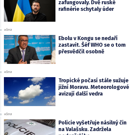
zafungovaly. Dvě ruské
rafinérie schytaly úder
včera
Ebolu v Kongu se nedaří
zastavit. Šéf WHO se o tom
přesvědčil osobně
včera
Tropické počasí stále sužuje
jižní Moravu. Meteorologové
avizují další vedra
včera
Policie vyšetřuje násilný čin
na Valašsku. Zadržela