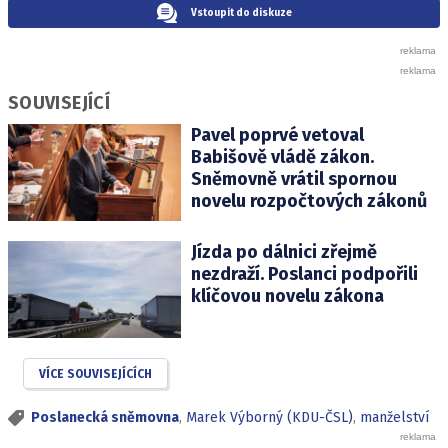
Vstoupit do diskuze
SOUVISEJÍCÍ
Pavel poprvé vetoval
Babišově vládě zákon.
Sněmovně vrátil spornou
novelu rozpočtových zákonů
Jízda po dálnici zřejmě
nezdraží. Poslanci podpořili
klíčovou novelu zákona
VÍCE SOUVISEJÍCÍCH
Poslanecká sněmovna
,
Marek Výborný (KDU-ČSL)
,
manželství