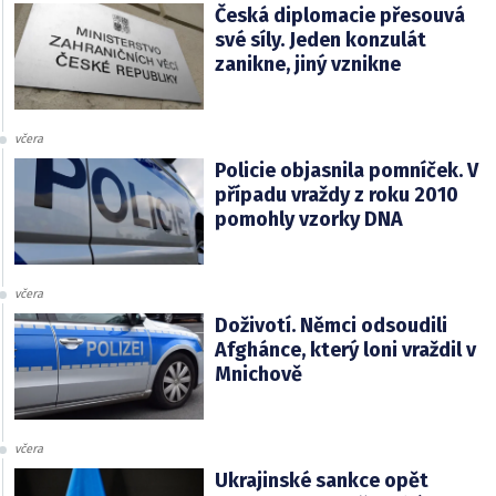
Česká diplomacie přesouvá
své síly. Jeden konzulát
zanikne, jiný vznikne
včera
Policie objasnila pomníček. V
případu vraždy z roku 2010
pomohly vzorky DNA
včera
Doživotí. Němci odsoudili
Afghánce, který loni vraždil v
Mnichově
včera
Ukrajinské sankce opět