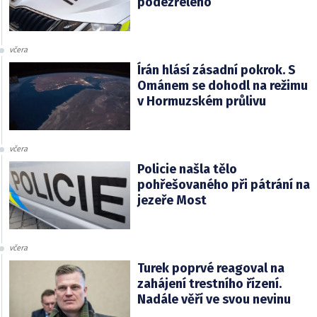
podezřelého
včera
Írán hlásí zásadní pokrok. S
Ománem se dohodl na režimu
v Hormuzském průlivu
včera
Policie našla tělo
pohřešovaného při pátrání na
jezeře Most
včera
Turek poprvé reagoval na
zahájení trestního řízení.
Nadále věří ve svou nevinu