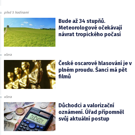
před 5 hodinami
Bude až 34 stupňů.
Meteorologové očekávají
návrat tropického počasí
včera
České oscarové hlasování je v
plném proudu. Šanci má pět
filmů
včera
Důchodci a valorizační
oznámení. Úřad připomněl
svůj aktuální postup