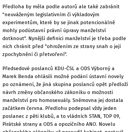
Předloha by měla podle autorů ale také zabránit
"neuváženým legislativním či výkladovým
experimentům, které by se jinak potencionálně
mohly podústavní právní úpravy manželství
dotknout". Nynější definici manželství je třeba podle
nich chránit před "ohrožením ze strany snah o její
zpochybnění či přetvoření".
Předsedové poslanců KDU-ČSL a ODS Výborný a
Marek Benda ohlásili možné podání ústavní novely
po oznámení, že jiná skupina poslanců opět předloží
návrh změny občanského zákoníku o možnosti
manželství pro homosexuály. Sněmovna jej dostala
začátkem června. Předlohu podepsal vždy jeden
poslanec z pěti klubů, a to vládních STAN, TOP 09,
Pirátské strany a ODS a opozičního ANO. Novelu