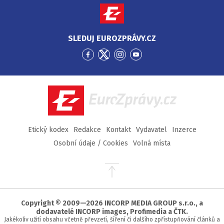
SLEDUJ EUROZPRÁVY.CZ
Přejít
Přejít
Přejít
Přejít
na
na
na
na
Facebook
Twitter
Instagram
YouTube
EuroZprávy.cz
Etický kodex
Redakce
Kontakt
Vydavatel
Inzerce
Osobní údaje / Cookies
Volná místa
Přejít
na
začátek
stránky
Copyright © 2009—2026 INCORP MEDIA GROUP s.r.o., a
dodavatelé INCORP images, Profimedia a ČTK.
Jakékoliv užití obsahu včetně převzetí, šíření či dalšího zpřístupňování článků a