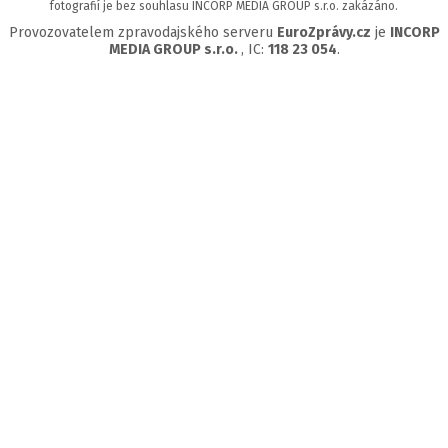
fotografií je bez souhlasu INCORP MEDIA GROUP s.r.o. zakázáno.
Provozovatelem zpravodajského serveru
EuroZprávy.cz
je
INCORP
MEDIA GROUP s.r.o.
, IC:
118 23 054
.