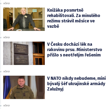
včera
Knížáka posmrtně
rehabilitovali. Za minulého
režimu strávil měsíce ve
vazbě
včera
V Česku dochází lék na
rakovinu prsu. Ministerstvo
přišlo s neotřelým řešením
včera
V NATO nikdy nebudeme, míní
bývalý šéf ukrajinské armády
Zalužnyj
včera