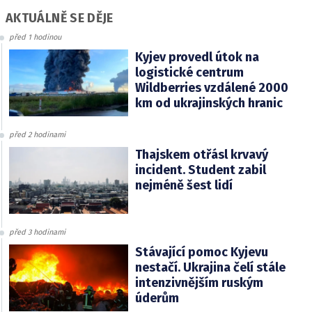
AKTUÁLNĚ SE DĚJE
před 1 hodinou
Kyjev provedl útok na
logistické centrum
Wildberries vzdálené 2000
km od ukrajinských hranic
před 2 hodinami
Thajskem otřásl krvavý
incident. Student zabil
nejméně šest lidí
před 3 hodinami
Stávající pomoc Kyjevu
nestačí. Ukrajina čelí stále
intenzivnějším ruským
úderům