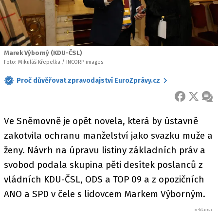
Marek Výborný (KDU-ČSL)
Foto: Mikuláš Křepelka / INCORP images
Proč důvěřovat zpravodajství EuroZprávy.cz
FACEBOOK
X
ZPR
Ve Sněmovně je opět novela, která by ústavně
zakotvila ochranu manželství jako svazku muže a
ženy. Návrh na úpravu listiny základních práv a
svobod podala skupina pěti desítek poslanců z
vládních KDU-ČSL, ODS a TOP 09 a z opozičních
ANO a SPD v čele s lidovcem Markem Výborným.