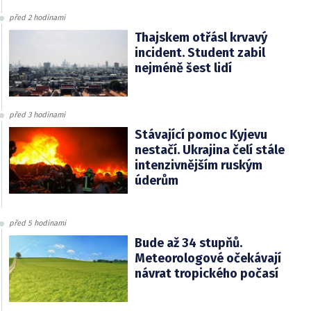
před 2 hodinami
Thajskem otřásl krvavý
incident. Student zabil
nejméně šest lidí
před 3 hodinami
Stávající pomoc Kyjevu
nestačí. Ukrajina čelí stále
intenzivnějším ruským
úderům
před 5 hodinami
Bude až 34 stupňů.
Meteorologové očekávají
návrat tropického počasí