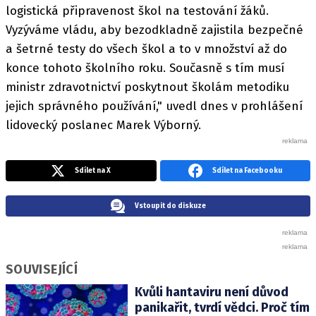
logistická připravenost škol na testování žáků.
Vyzýváme vládu, aby bezodkladně zajistila bezpečné
a šetrné testy do všech škol a to v množství až do
konce tohoto školního roku. Současně s tím musí
ministr zdravotnictví poskytnout školám metodiku
jejich správného používání," uvedl dnes v prohlášení
lidovecký poslanec Marek Výborný.
Sdílet na X
Sdílet na Facebooku
Vstoupit do diskuze
SOUVISEJÍCÍ
Kvůli hantaviru není důvod
panikařit, tvrdí vědci. Proč tím