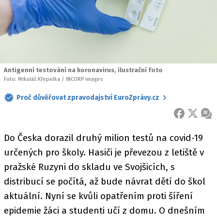
Antigenní testování na koronavirus, ilustrační foto
Foto: Mikuláš Křepelka / INCORP images
Proč důvěřovat zpravodajství EuroZprávy.cz
FACEBOOK
X
ZPR
Do Česka dorazil druhý milion testů na covid-19
určených pro školy. Hasiči je převezou z letiště v
pražské Ruzyni do skladu ve Svojšicích, s
distribucí se počítá, až bude návrat dětí do škol
aktuální. Nyní se kvůli opatřením proti šíření
epidemie žáci a studenti učí z domu. O dnešním