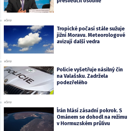
přesvědčil osobně
včera
Tropické počasí stále sužuje
jižní Moravu. Meteorologové
avizují další vedra
včera
Policie vyšetřuje násilný čin
na Valašsku. Zadržela
podezřelého
včera
Írán hlásí zásadní pokrok. S
Ománem se dohodl na režimu
v Hormuzském průlivu