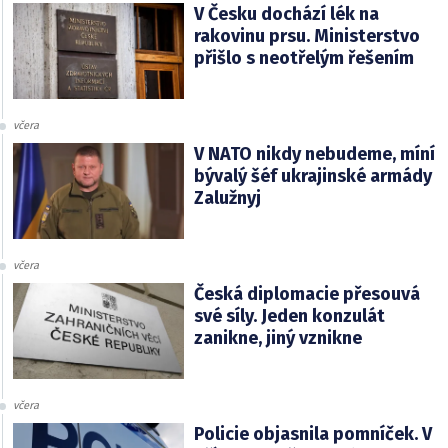
V Česku dochází lék na
rakovinu prsu. Ministerstvo
přišlo s neotřelým řešením
včera
V NATO nikdy nebudeme, míní
bývalý šéf ukrajinské armády
Zalužnyj
včera
Česká diplomacie přesouvá
své síly. Jeden konzulát
zanikne, jiný vznikne
včera
Policie objasnila pomníček. V