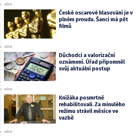
včera
České oscarové hlasování je v
plném proudu. Šanci má pět
filmů
včera
Důchodci a valorizační
oznámení. Úřad připomněl
svůj aktuální postup
včera
Knížáka posmrtně
rehabilitovali. Za minulého
režimu strávil měsíce ve
vazbě
včera