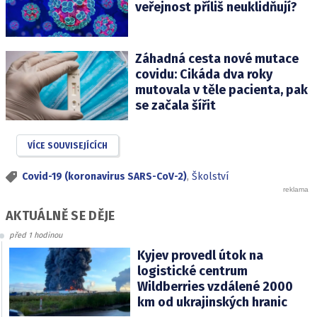
veřejnost příliš neuklidňují?
Záhadná cesta nové mutace
covidu: Cikáda dva roky
mutovala v těle pacienta, pak
se začala šířit
VÍCE SOUVISEJÍCÍCH
Covid-19 (koronavirus SARS-CoV-2)
,
Školství
AKTUÁLNĚ SE DĚJE
před 1 hodinou
Kyjev provedl útok na
logistické centrum
Wildberries vzdálené 2000
km od ukrajinských hranic