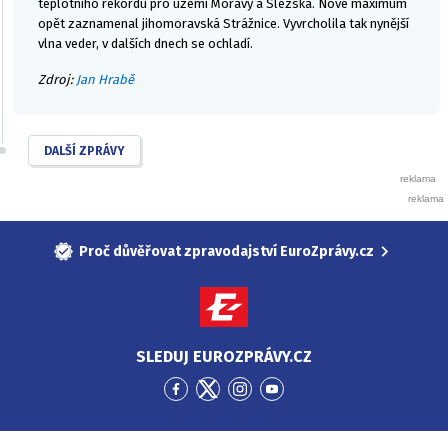
teplotního rekordu pro území Moravy a Slezska. Nové maximum
opět zaznamenal jihomoravská Strážnice. Vyvrcholila tak nynější
vlna veder, v dalších dnech se ochladí.
Zdroj:
Jan Hrabě
DALŠÍ ZPRÁVY
Proč důvěřovat zpravodajství EuroZprávy.cz
SLEDUJ EUROZPRÁVY.CZ
Přejít
Přejít
Přejít
Přejít
na
na
na
na
Facebook
Twitter
Instagram
YouTube