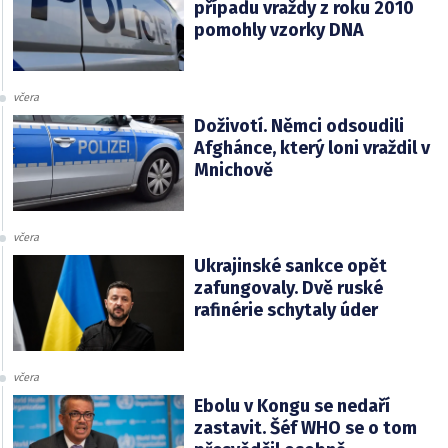
případu vraždy z roku 2010
pomohly vzorky DNA
včera
Doživotí. Němci odsoudili
Afghánce, který loni vraždil v
Mnichově
včera
Ukrajinské sankce opět
zafungovaly. Dvě ruské
rafinérie schytaly úder
včera
Ebolu v Kongu se nedaří
zastavit. Šéf WHO se o tom