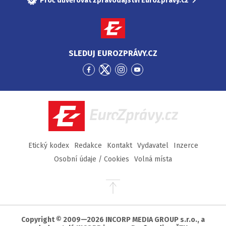
Proč důvěřovat zpravodajství EuroZprávy.cz
SLEDUJ EUROZPRÁVY.CZ
Přejít
Přejít
Přejít
Přejít
na
na
na
na
Facebook
Twitter
Instagram
YouTube
EuroZprávy.cz
Etický kodex
Redakce
Kontakt
Vydavatel
Inzerce
Osobní údaje / Cookies
Volná místa
Přejít
na
začátek
stránky
Copyright © 2009—2026 INCORP MEDIA GROUP s.r.o., a