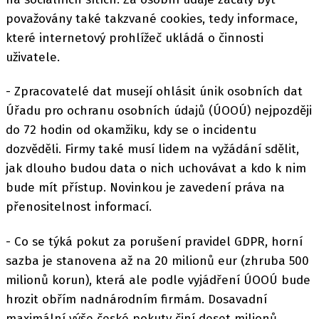
považovány také takzvané cookies, tedy informace,
které internetový prohlížeč ukládá o činnosti
uživatele.
- Zpracovatelé dat musejí ohlásit únik osobních dat
Úřadu pro ochranu osobních údajů (ÚOOÚ) nejpozději
do 72 hodin od okamžiku, kdy se o incidentu
dozvěděli. Firmy také musí lidem na vyžádání sdělit,
jak dlouho budou data o nich uchovávat a kdo k nim
bude mít přístup. Novinkou je zavedení práva na
přenositelnost informací.
- Co se týká pokut za porušení pravidel GDPR, horní
sazba je stanovena až na 20 milionů eur (zhruba 500
milionů korun), která ale podle vyjádření ÚOOÚ bude
hrozit obřím nadnárodním firmám. Dosavadní
maximální výše české pokuty činí deset milionů