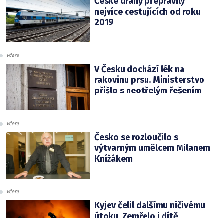
České dráhy přepravily
nejvíce cestujících od roku
2019
včera
V Česku dochází lék na
rakovinu prsu. Ministerstvo
přišlo s neotřelým řešením
včera
Česko se rozloučilo s
výtvarným umělcem Milanem
Knížákem
včera
Kyjev čelil dalšímu ničivému
útoku. Zemřelo i dítě