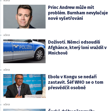
včera
Princ Andrew může mít
problém. Burnham nevylučuje
nové vyšetřování
včera
Doživotí. Němci odsoudili
Afghánce, který loni vraždil v
Mnichově
včera
Ebolu v Kongu se nedaří
zastavit. Šéf WHO se o tom
přesvědčil osobně
včera