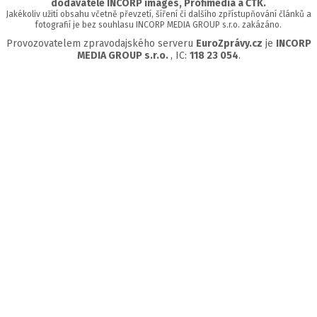
dodavatelé INCORP images, Profimedia a ČTK.
Jakékoliv užití obsahu včetně převzetí, šíření či dalšího zpřístupňování článků a
fotografií je bez souhlasu INCORP MEDIA GROUP s.r.o. zakázáno.
Provozovatelem zpravodajského serveru
EuroZprávy.cz
je
INCORP
MEDIA GROUP s.r.o.
, IC:
118 23 054
.