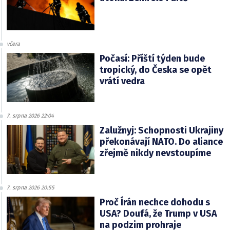
včera
Počasí: Příští týden bude
tropický, do Česka se opět
vrátí vedra
7. srpna 2026 22:04
Zalužnyj: Schopnosti Ukrajiny
překonávají NATO. Do aliance
zřejmě nikdy nevstoupíme
7. srpna 2026 20:55
Proč Írán nechce dohodu s
USA? Doufá, že Trump v USA
na podzim prohraje