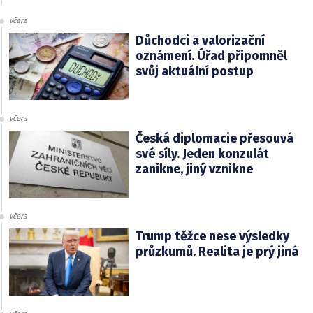
včera
Důchodci a valorizační
oznámení. Úřad připomněl
svůj aktuální postup
včera
Česká diplomacie přesouvá
své síly. Jeden konzulát
zanikne, jiný vznikne
včera
Trump těžce nese výsledky
průzkumů. Realita je prý jiná