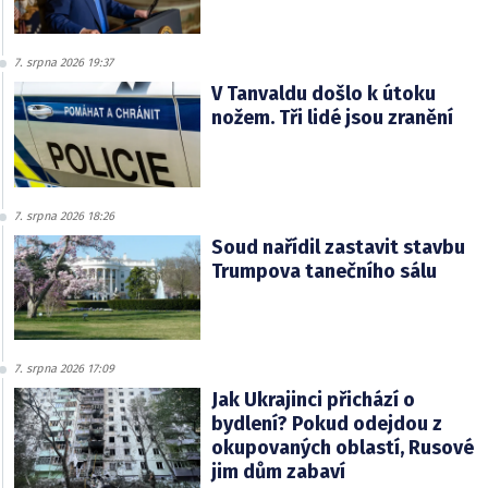
7. srpna 2026 19:37
V Tanvaldu došlo k útoku
nožem. Tři lidé jsou zranění
7. srpna 2026 18:26
Soud nařídil zastavit stavbu
Trumpova tanečního sálu
7. srpna 2026 17:09
Jak Ukrajinci přichází o
bydlení? Pokud odejdou z
okupovaných oblastí, Rusové
jim dům zabaví