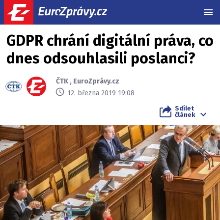
MEN
GDPR chrání digitální práva, co
dnes odsouhlasili poslanci?
ČTK
,
EuroZprávy.cz
12. března 2019 19:08
Sdílet
článek