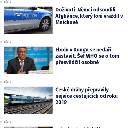
včera
Doživotí. Němci odsoudili
Afghánce, který loni vraždil v
Mnichově
včera
Ebolu v Kongu se nedaří
zastavit. Šéf WHO se o tom
přesvědčil osobně
včera
České dráhy přepravily
nejvíce cestujících od roku
2019
včera