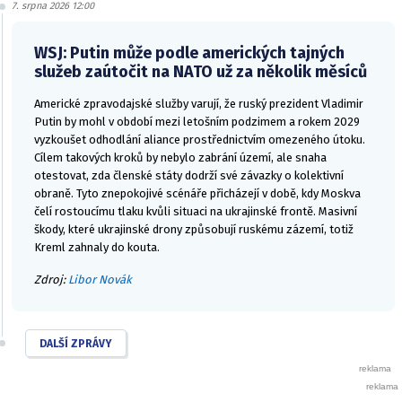
7. srpna 2026 12:00
WSJ: Putin může podle amerických tajných
služeb zaútočit na NATO už za několik měsíců
Americké zpravodajské služby varují, že ruský prezident Vladimir
Putin by mohl v období mezi letošním podzimem a rokem 2029
vyzkoušet odhodlání aliance prostřednictvím omezeného útoku.
Cílem takových kroků by nebylo zabrání území, ale snaha
otestovat, zda členské státy dodrží své závazky o kolektivní
obraně. Tyto znepokojivé scénáře přicházejí v době, kdy Moskva
čelí rostoucímu tlaku kvůli situaci na ukrajinské frontě. Masivní
škody, které ukrajinské drony způsobují ruskému zázemí, totiž
Kreml zahnaly do kouta.
Zdroj:
Libor Novák
DALŠÍ ZPRÁVY