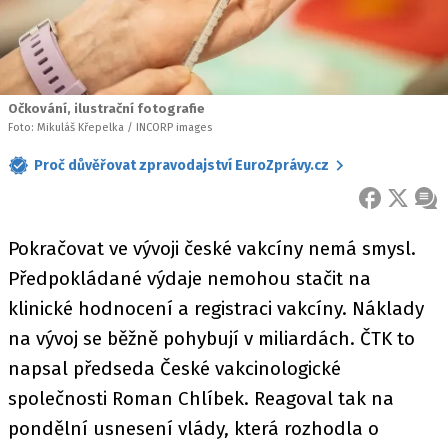
Očkování, ilustrační fotografie
Foto: Mikuláš Křepelka / INCORP images
Proč důvěřovat zpravodajství EuroZprávy.cz
FACEBOOK
X
ZPR
Pokračovat ve vývoji české vakcíny nemá smysl.
Předpokládané výdaje nemohou stačit na
klinické hodnocení a registraci vakcíny. Náklady
na vývoj se běžně pohybují v miliardách. ČTK to
napsal předseda České vakcinologické
společnosti Roman Chlíbek. Reagoval tak na
pondělní usnesení vlády, která rozhodla o