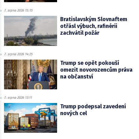
7. srpna 2026 15:15
Bratislavským Slovnaftem
otřásl výbuch, rafinérii
zachvátil požár
7. srpna 2026 14:25
Trump se opět pokouší
omezit novorozencům práva
na občanství
7. srpna 2026 13:11
Trump podepsal zavedení
nových cel