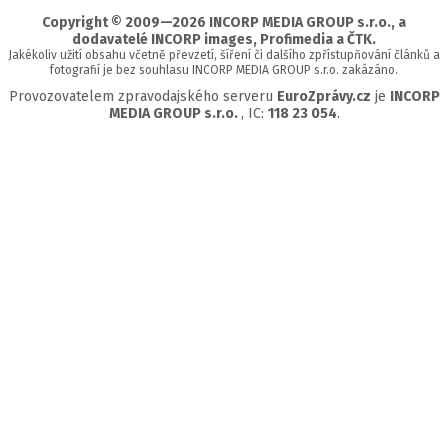
Copyright © 2009—2026 INCORP MEDIA GROUP s.r.o., a
dodavatelé INCORP images, Profimedia a ČTK.
Jakékoliv užití obsahu včetně převzetí, šíření či dalšího zpřístupňování článků a
fotografií je bez souhlasu INCORP MEDIA GROUP s.r.o. zakázáno.
Provozovatelem zpravodajského serveru
EuroZprávy.cz
je
INCORP
MEDIA GROUP s.r.o.
, IC:
118 23 054
.