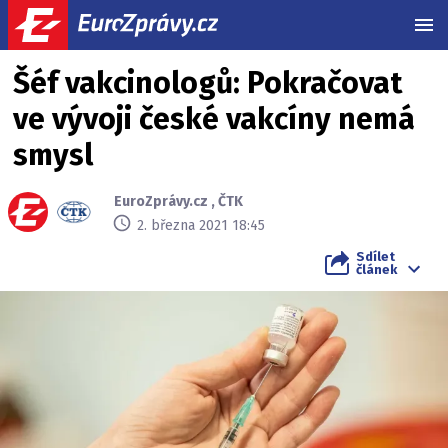
MEN
Šéf vakcinologů: Pokračovat
ve vývoji české vakcíny nemá
smysl
EuroZprávy.cz
,
ČTK
2. března 2021 18:45
Sdílet
článek