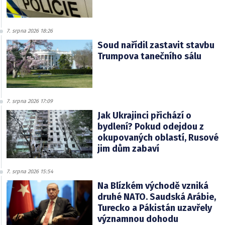
7. srpna 2026 18:26
Soud nařídil zastavit stavbu
Trumpova tanečního sálu
7. srpna 2026 17:09
Jak Ukrajinci přichází o
bydlení? Pokud odejdou z
okupovaných oblastí, Rusové
jim dům zabaví
7. srpna 2026 15:54
Na Blízkém východě vzniká
druhé NATO. Saudská Arábie,
Turecko a Pákistán uzavřely
významnou dohodu