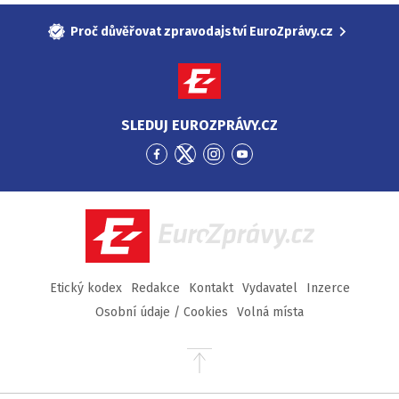
Proč důvěřovat zpravodajství EuroZprávy.cz
SLEDUJ EUROZPRÁVY.CZ
Přejít
Přejít
Přejít
Přejít
na
na
na
na
Facebook
Twitter
Instagram
YouTube
EuroZprávy.cz
Etický kodex
Redakce
Kontakt
Vydavatel
Inzerce
Osobní údaje / Cookies
Volná místa
Přejít
na
začátek
stránky