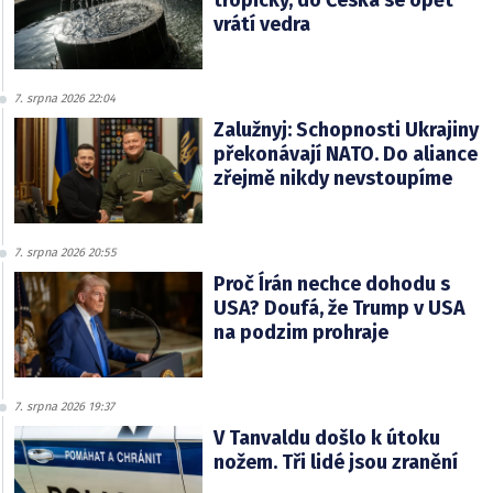
tropický, do Česka se opět
vrátí vedra
7. srpna 2026 22:04
Zalužnyj: Schopnosti Ukrajiny
překonávají NATO. Do aliance
zřejmě nikdy nevstoupíme
7. srpna 2026 20:55
Proč Írán nechce dohodu s
USA? Doufá, že Trump v USA
na podzim prohraje
7. srpna 2026 19:37
V Tanvaldu došlo k útoku
nožem. Tři lidé jsou zranění