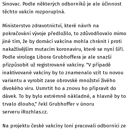
Sinovac. Podle některých odborníků je ale účinnost
těchto vakcín rozporuplná.
Ministerstvo zdravotnictví, které návrh na
pokračování vývoje předložilo, to zdůvodňovalo mimo
jiné tím, že by domácí vakcína mohla chránit i proti
nakažlivějším mutacím koronaviru, které se nyní šíří.
Podle virologa Libora Grubhoffera je ale snazší
přizpůsobit už registrované vakcíny. "V případě
inaktivované vakcíny by to znamenalo vzít tu novou
variantu a vyrobit zase obrovské množství živého
divokého viru. Usmrtit ho a znovu ho připravit do
dávek. To by bylo extrémně nákladné, a hlavně by to
trvalo dlouho," řekl Grubhoffer v únoru
serveru iRozhlas.cz.
Na projektu české vakcíny loni pracovali odborníci ze