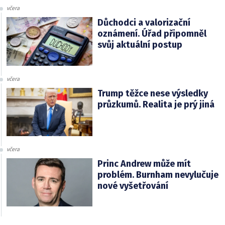
včera
Důchodci a valorizační
oznámení. Úřad připomněl
svůj aktuální postup
včera
Trump těžce nese výsledky
průzkumů. Realita je prý jiná
včera
Princ Andrew může mít
problém. Burnham nevylučuje
nové vyšetřování