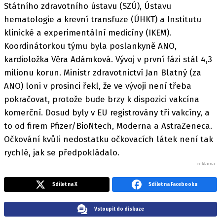
Státního zdravotního ústavu (SZÚ), Ústavu
hematologie a krevní transfuze (ÚHKT) a Institutu
klinické a experimentální medicíny (IKEM).
Koordinátorkou týmu byla poslankyně ANO,
kardioložka Věra Adámková. Vývoj v první fázi stál 4,3
milionu korun. Ministr zdravotnictví Jan Blatný (za
ANO) loni v prosinci řekl, že ve vývoji není třeba
pokračovat, protože bude brzy k dispozici vakcína
komerční. Dosud byly v EU registrovány tři vakcíny, a
to od firem Pfizer/BioNtech, Moderna a AstraZeneca.
Očkování kvůli nedostatku očkovacích látek není tak
rychlé, jak se předpokládalo.
Sdílet na X
Sdílet na Facebooku
Vstoupit do diskuze