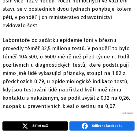
osm více než v neděli. Počet nemocných ve vážném
stavu se v posledních dvou týdnech pohybuje kolem
pěti, v pondělí jich ministerstvo zdravotnictví
evidovalo šest.
Laboratoře od začátku epidemie loni v březnu
provedly téměř 32,5 milionu testů. V pondělí to bylo
téměř 104.500, o 6600 méně než před týdnem. Podíl
pozitivních u diagnostických testů, které podstupují
mimo jiné lidé vykazující příznaky, stoupl na 1,82 z
předchozích 0,79, u epidemiologické indikace testů,
kdy jsou testováni lidé například kvůli možnému
kontaktu s nakaženým, se podíl zvýšil z 0,12 na 0,26,
naopak u preventivních klesl o setinu na 0,07.
Sdílet na X
Sdílet na Facebooku