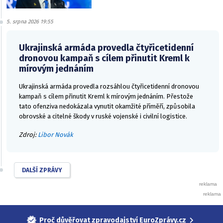
5. srpna 2026 19:55
Ukrajinská armáda provedla čtyřicetidenní
dronovou kampaň s cílem přinutit Kreml k
mírovým jednáním
Ukrajinská armáda provedla rozsáhlou čtyřicetidenní dronovou
kampaň s cílem přinutit Kreml k mírovým jednáním. Přestože
tato ofenziva nedokázala vynutit okamžité příměří, způsobila
obrovské a citelné škody v ruské vojenské i civilní logistice.
Zdroj:
Libor Novák
DALŠÍ ZPRÁVY
Proč důvěřovat zpravodajství EuroZprávy.cz