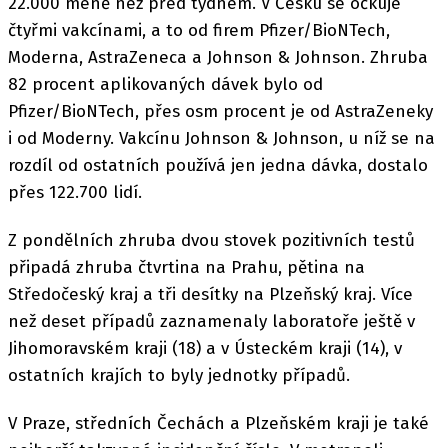
22.000 méně než před týdnem. V Česku se očkuje
čtyřmi vakcínami, a to od firem Pfizer/BioNTech,
Moderna, AstraZeneca a Johnson & Johnson. Zhruba
82 procent aplikovaných dávek bylo od
Pfizer/BioNTech, přes osm procent je od AstraZeneky
i od Moderny. Vakcínu Johnson & Johnson, u níž se na
rozdíl od ostatních používá jen jedna dávka, dostalo
přes 122.700 lidí.
Z pondělních zhruba dvou stovek pozitivních testů
připadá zhruba čtvrtina na Prahu, pětina na
Středočeský kraj a tři desítky na Plzeňský kraj. Více
než deset případů zaznamenaly laboratoře ještě v
Jihomoravském kraji (18) a v Ústeckém kraji (14), v
ostatních krajích to byly jednotky případů.
V Praze, středních Čechách a Plzeňském kraji je také