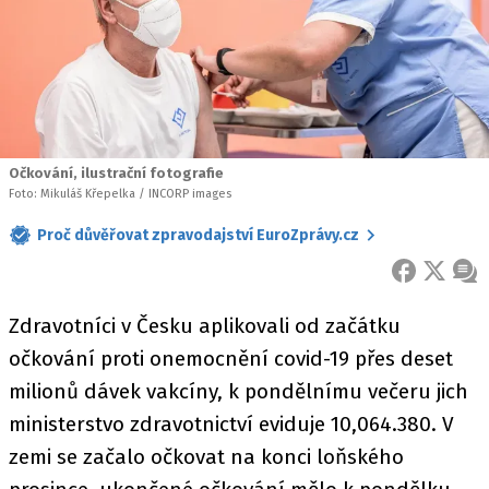
Očkování, ilustrační fotografie
Foto: Mikuláš Křepelka / INCORP images
Proč důvěřovat zpravodajství EuroZprávy.cz
FACEBOOK
X
ZPR
Zdravotníci v Česku aplikovali od začátku
očkování proti onemocnění covid-19 přes deset
milionů dávek vakcíny, k pondělnímu večeru jich
ministerstvo zdravotnictví eviduje 10,064.380. V
zemi se začalo očkovat na konci loňského