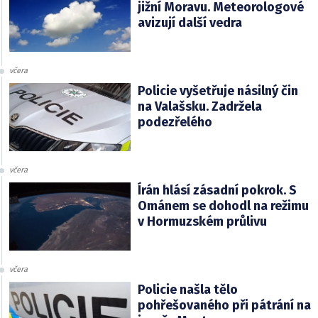
jižní Moravu. Meteorologové
avizují další vedra
včera
Policie vyšetřuje násilný čin
na Valašsku. Zadržela
podezřelého
včera
Írán hlásí zásadní pokrok. S
Ománem se dohodl na režimu
v Hormuzském průlivu
včera
Policie našla tělo
pohřešovaného při pátrání na