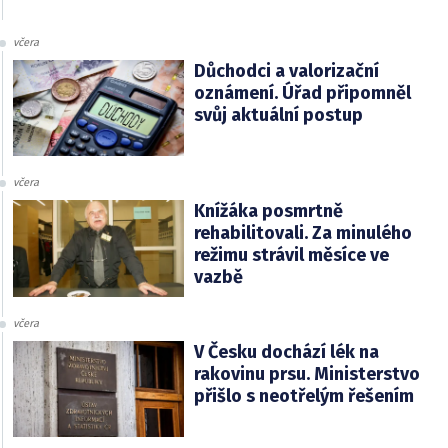
včera
Důchodci a valorizační
oznámení. Úřad připomněl
svůj aktuální postup
včera
Knížáka posmrtně
rehabilitovali. Za minulého
režimu strávil měsíce ve
vazbě
včera
V Česku dochází lék na
rakovinu prsu. Ministerstvo
přišlo s neotřelým řešením