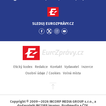
SLEDUJ EUROZPRÁVY.CZ
Přejít
Přejít
Přejít
Přejít
na
na
na
na
Facebook
Twitter
Instagram
YouTube
EuroZprávy.cz
Etický kodex
Redakce
Kontakt
Vydavatel
Inzerce
Osobní údaje / Cookies
Volná místa
Přejít
na
začátek
stránky
Copyright © 2009—2026 INCORP MEDIA GROUP s.r.o., a
dodavatelé INCORP images, Profimedia a ČTK.