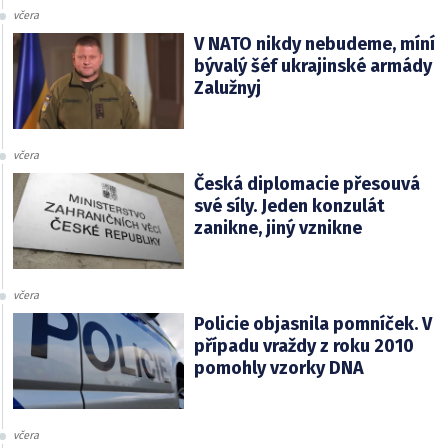
včera
V NATO nikdy nebudeme, míní
bývalý šéf ukrajinské armády
Zalužnyj
včera
Česká diplomacie přesouvá
své síly. Jeden konzulát
zanikne, jiný vznikne
včera
Policie objasnila pomníček. V
případu vraždy z roku 2010
pomohly vzorky DNA
včera