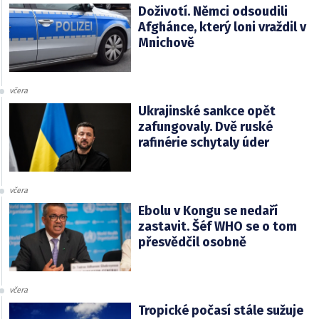
Doživotí. Němci odsoudili
Afghánce, který loni vraždil v
Mnichově
včera
Ukrajinské sankce opět
zafungovaly. Dvě ruské
rafinérie schytaly úder
včera
Ebolu v Kongu se nedaří
zastavit. Šéf WHO se o tom
přesvědčil osobně
včera
Tropické počasí stále sužuje