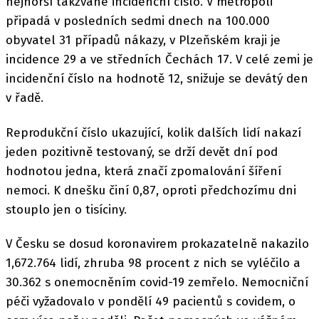
nejhorší takzvané incidenční číslo. V metropoli
připadá v posledních sedmi dnech na 100.000
obyvatel 31 případů nákazy, v Plzeňském kraji je
incidence 29 a ve středních Čechách 17. V celé zemi je
incidenční číslo na hodnotě 12, snižuje se devátý den
v řadě.
Reprodukční číslo ukazující, kolik dalších lidí nakazí
jeden pozitivně testovaný, se drží devět dní pod
hodnotou jedna, která značí zpomalování šíření
nemoci. K dnešku činí 0,87, oproti předchozímu dni
stouplo jen o tisíciny.
V Česku se dosud koronavirem prokazatelně nakazilo
1,672.764 lidí, zhruba 98 procent z nich se vyléčilo a
30.362 s onemocněním covid-19 zemřelo. Nemocniční
péči vyžadovalo v pondělí 49 pacientů s covidem, o