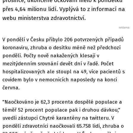
prosince, ukončené očkování mělo k pondělku
přes 4,64 milionu lidí. Vyplývá to z informací na
webu ministerstva zdravotnictví.
V pondělí v Česku přibylo 206 potvrzených případů
koronaviru, zhruba o desítku méně než předchozí
pondělí. Počty nově nakažených klesají v
mezitýdenním srovnání devět dní v řadě. Počet
hospitalizovaných ale stoupl na 49, více pacientů s
covidem bylo v nemocnicích naposledy na konci
června.
"Naočkováno je 62,3 procenta dospělé populace a
téměř 52 procent populace pak i druhou dávkou,"
uvedli zástupci Chytré karantény na twitteru. V
pondělí zdravotníci naočkovali 65.758 lidí, zhruba o