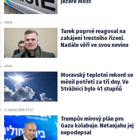
jezeře Most
včera
Turek poprvé reagoval na
zahájení trestního řízení.
Nadále věří ve svou nevinu
včera
Moravský teplotní rekord se
měnil potřetí za tři dny. Ve
Strážnici bylo 41 stupňů
5. srpna 2026 21:12
Trumpův mírový plán pro
Gazu kolabuje. Netanjahu jej
nepodepsal