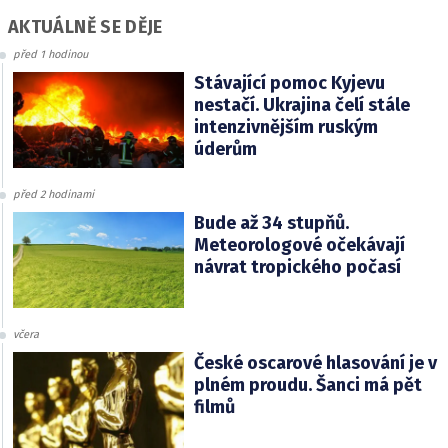
AKTUÁLNĚ SE DĚJE
před 1 hodinou
Stávající pomoc Kyjevu
nestačí. Ukrajina čelí stále
intenzivnějším ruským
úderům
před 2 hodinami
Bude až 34 stupňů.
Meteorologové očekávají
návrat tropického počasí
včera
České oscarové hlasování je v
plném proudu. Šanci má pět
filmů