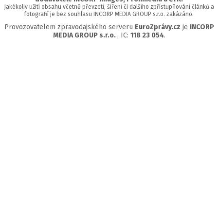
Jakékoliv užití obsahu včetně převzetí, šíření či dalšího zpřístupňování článků a
fotografií je bez souhlasu INCORP MEDIA GROUP s.r.o. zakázáno.
Provozovatelem zpravodajského serveru
EuroZprávy.cz
je
INCORP
MEDIA GROUP s.r.o.
, IC:
118 23 054
.