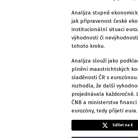
Analýza stupně ekonomické
jak připravenost české ek
institucionální situaci e
výhodnosti či nevýhodnost
tohoto kroku.
Analýza slouží jako podkl
plnění maastrichtských ko
sladěnosti ČR s eurozónou
rozhodla, že další vyhodno
projednávala každoročně. L
ČNB a ministerstva financ
eurozóny, tedy přijetí eura.
Sdílet na X