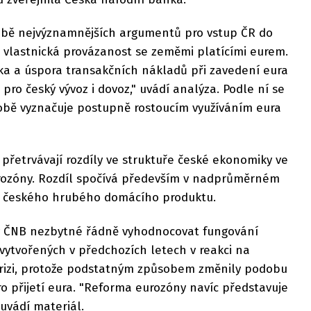
bě nejvýznamnějších argumentů pro vstup ČR do
a vlastnická provázanost se zeměmi platícími eurem.
ka a úspora transakčních nákladů při zavedení eura
pro český vývoz i dovoz," uvádí analýza. Podle ní se
bě vyznačuje postupně rostoucím využíváním eura
přetrvávají rozdíly ve struktuře české ekonomiky ve
rozóny. Rozdíl spočívá především v nadprůměrném
ě českého hrubého domácího produktu.
vy ČNB nezbytné řádně vyhodnocovat fungování
 vytvořených v předchozích letech v reakci na
rizi, protože podstatným způsobem změnily podobu
ro přijetí eura. "Reforma eurozóny navíc představuje
uvádí materiál.