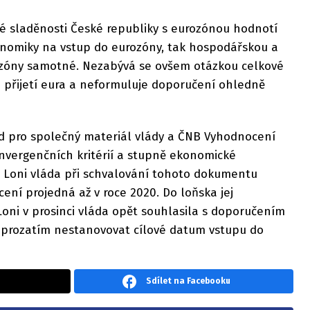
 sladěnosti České republiky s eurozónou hodnotí
onomiky na vstup do eurozóny, tak hospodářskou a
urozóny samotné. Nezabývá se ovšem otázkou celkové
i přijetí eura a neformuluje doporučení ohledně
ad pro společný materiál vlády a ČNB Vyhodnocení
nvergenčních kritérií a stupně ekonomické
. Loni vláda při schvalování tohoto dokumentu
cení projedná až v roce 2020. Do loňska jej
oni v prosinci vláda opět souhlasila s doporučením
í prozatím nestanovovat cílové datum vstupu do
Sdílet na Facebooku