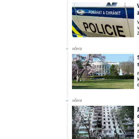
včera
včera