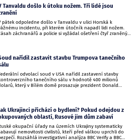
rukojmími za prezidenta Jimmyho Cartera.
V Tanvaldu došlo k útoku nožem. Tři lidé jsou
zranění
V pátek odpoledne došlo v Tanvaldu v ulici Horská k
vážnému incidentu, při kterém útočník napadl lidi nožem.
Zásah záchranářů a policie si vyžádal ošetření čtyř zraněných
osob, přičemž tři z nich utrpěly těžká poranění.
Soud nařídil zastavit stavbu Trumpova tanečního
sálu
Federální odvolací soud v USA nařídil zastavení stavby
kontroverzního tanečního sálu v hodnotě 400 milionů
dolarů, který v Bílém domě prosazuje prezident Donald
Trump. Páteční rozhodnutí představuje vážnou překážku pro
administrativu a otevírá cestu k právní bitvě před Nejvyšším
soudem.
Jak Ukrajinci přichází o bydlení? Pokud odejdou z
okupovaných oblastí, Rusové jim dům zabaví
Ruské okupační úřady na územích Ukrajiny systematicky
zabavují nemovitosti civilistů, kteří před válkou uprchli do
bezpečí. Rozsáhlá investigativní analýza BBC Verify a BBC