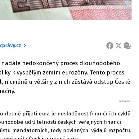
Zprávy.cz
FACEBOOK
X
ZPRÁ
 je nadále nedokončený proces dlouhodobého
bliky k vyspělým zemím eurozóny. Tento proces
il, nicméně u většiny z nich zůstává odstup České
načný.
ohledně přijetí eura je nesladěnost finančních cyklů
uhodobé udržitelnosti českých veřejných financí
růstu mandatorních, tedy povinných, výdajů rozpočtu.
ou zveřejnila Česká národní banka.