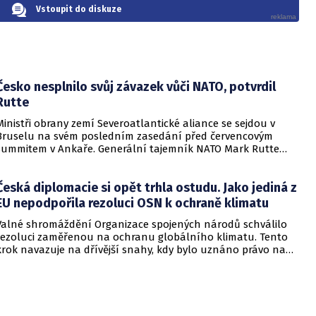
Vstoupit do diskuze
Česko nesplnilo svůj závazek vůči NATO, potvrdil
Rutte
Ministři obrany zemí Severoatlantické aliance se sejdou v
Bruselu na svém posledním zasedání před červencovým
summitem v Ankaře. Generální tajemník NATO Mark Rutte
před tímto jednáním oznámil, že program zahájí schůzka
Skupiny pro jaderné plánování za účasti dotčených spojenců.
Česká diplomacie si opět trhla ostudu. Jako jediná z
Následovat bude zasedání Severoatlantické rady v
kompletním složení třiceti dvou států, které se zaměří na
EU nepodpořila rezoluci OSN k ochraně klimatu
závěrečné přípravy summitu. Odpolední část bude patřit
Valné shromáždění Organizace spojených národů schválilo
jednání kontaktní skupiny pro obranu Ukrajiny, kterému
rezoluci zaměřenou na ochranu globálního klimatu. Tento
společně předsedají Velká Británie a Německo.
krok navazuje na dřívější snahy, kdy bylo uznáno právo na
čisté a zdravé životní prostředí jako lidské právo a soud byl
požádán o vyjasnění povinností jednotlivých zemí. Nově
přijatý dokument má za cíl převést dřívější právní závěry do
konkrétní politické a praktické roviny, což by mělo zintenzivnit
celosvětové úsilí v boji proti klimatickým změnám.