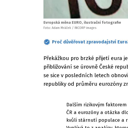
Evropská měna EURO, ilustrační fotografie
Foto: Adam Mráček / INCORP images
Proč důvěřovat zpravodajství Euro
Překážkou pro brzké přijetí eura
přibližování se úrovně České repu
se sice v posledních letech obnov
republiky od průměru eurozóny z
Dalším rizikovým faktorem 
ČR a eurozóny a otázka dlo
kvůli stárnutí populace a 
Vyplývá to z analýzy, kter