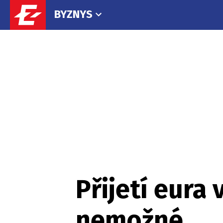
BYZNYS
Přijetí eura 
nemožné