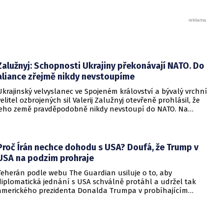
Zalužnyj: Schopnosti Ukrajiny překonávají NATO. Do
aliance zřejmě nikdy nevstoupíme
Ukrajinský velvyslanec ve Spojeném království a bývalý vrchní
velitel ozbrojených sil Valerij Zalužnyj otevřeně prohlásil, že
jeho země pravděpodobně nikdy nevstoupí do NATO. Na
setkání s evropskými velvyslanci uvedl, že se v otázce členství
pohyboval celá léta, avšak současná realita ukazuje, že
alianční standardy jsou pro Kyjev v současné podobě
nedosažitelné.
Proč Írán nechce dohodu s USA? Doufá, že Trump v
USA na podzim prohraje
Teherán podle webu The Guardian usiluje o to, aby
diplomatická jednání s USA schválně protáhl a udržel tak
amerického prezidenta Donalda Trumpa v probíhajícím
konfliktu až do podzimních voleb do Kongresu. Cílem íránské
strany je uštědřit americkému prezidentovi politickou ránu,
která by se mohla vyrovnat krizi s americkými teheránskými