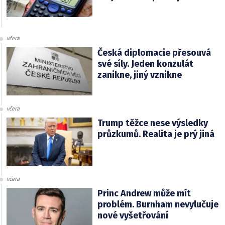
včera
Česká diplomacie přesouvá
své síly. Jeden konzulát
zanikne, jiný vznikne
včera
Trump těžce nese výsledky
průzkumů. Realita je prý jiná
včera
Princ Andrew může mít
problém. Burnham nevylučuje
nové vyšetřování