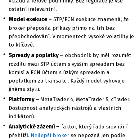
vkladů a férové podmínky. Bez regulace je vše
ostatní irelevantní.
Model exekuce –
STP/ECN exekuce znamená, že
broker přeposílá příkazy přímo na trh bez
přeobchodování. V momentech vysoké volatility je
to klíčové.
Spready a poplatky –
obchodník by měl rozumět
rozdílu mezi STP účtem s vyšším spreadem bez
komisí a ECN účtem s úzkým spreadem a
poplatkem za transakci. Každý model vyhovuje
jinému stylu.
Platformy –
MetaTrader 4, MetaTrader 5, cTrader.
Dostupnost analytických nástrojů a vlastních
indikátorů.
Analytické zázemí –
faktor, který řada srovnání
přehlíží.
Nejlepší broker
se nepozná jen podle