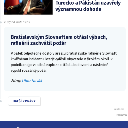
Turecko a Pákistán uzavřely
významnou dohodu
7. srpna 2026 15:15
Bratislavským Slovnaftem otřásl výbuch,
rafinérii zachvátil požár
V pátek odpoledne došlo v areálu bratislavské rafinérie Slovnaft
k vážnému incidentu, který vyděsil obyvatele v širokém okolí. V
podniku nejprve silná exploze otřásla budovami a následně
vypukl rozsáhlý požár.
Zdroj:
Libor Novák
DALŠÍ ZPRÁVY