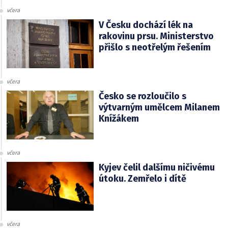
včera
V Česku dochází lék na
rakovinu prsu. Ministerstvo
přišlo s neotřelým řešením
včera
Česko se rozloučilo s
výtvarným umělcem Milanem
Knížákem
včera
Kyjev čelil dalšímu ničivému
útoku. Zemřelo i dítě
včera