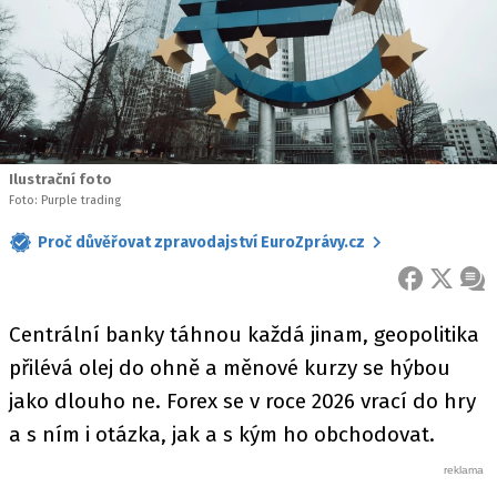
Ilustrační foto
Foto: Purple trading
Proč důvěřovat zpravodajství EuroZprávy.cz
FACEBOOK
X
ZPR
Centrální banky táhnou každá jinam, geopolitika
přilévá olej do ohně a měnové kurzy se hýbou
jako dlouho ne. Forex se v roce 2026 vrací do hry
a s ním i otázka, jak a s kým ho obchodovat.