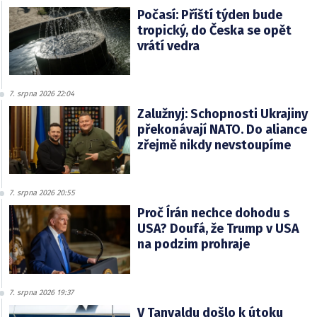
Počasí: Příští týden bude
tropický, do Česka se opět
vrátí vedra
7. srpna 2026 22:04
Zalužnyj: Schopnosti Ukrajiny
překonávají NATO. Do aliance
zřejmě nikdy nevstoupíme
7. srpna 2026 20:55
Proč Írán nechce dohodu s
USA? Doufá, že Trump v USA
na podzim prohraje
7. srpna 2026 19:37
V Tanvaldu došlo k útoku