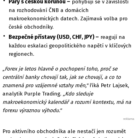
Páry s českou korunou –
pohybují se v závislosti
na rozhodování ČNB a domácích
makroekonomických datech. Zajímavá volba pro
české obchodníky.
Bezpečné přístavy (USD, CHF, JPY) –
reagují na
každou eskalaci geopolitického napětí v klíčových
regionech.
„Forex je letos hlavně o pochopení toho, proč se
centrální banky chovají tak, jak se chovají, a co to
znamená pro vzájemné vztahy měn,"
říká Petr Lajsek,
analytik Purple Trading.
„Kdo sleduje
makroekonomický kalendář a rozumí kontextu, má na
forexu výraznou výhodu."
Pro aktivního obchodníka ale nestačí jen rozumět