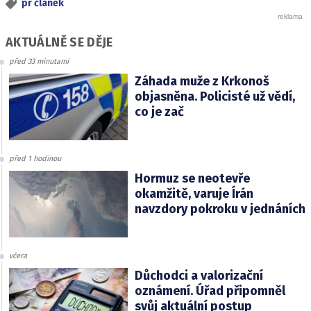
pr článek
AKTUÁLNĚ SE DĚJE
před 33 minutami
Záhada muže z Krkonoš
objasněna. Policisté už vědí,
co je zač
před 1 hodinou
Hormuz se neotevře
okamžitě, varuje Írán
navzdory pokroku v jednáních
včera
Důchodci a valorizační
oznámení. Úřad připomněl
svůj aktuální postup