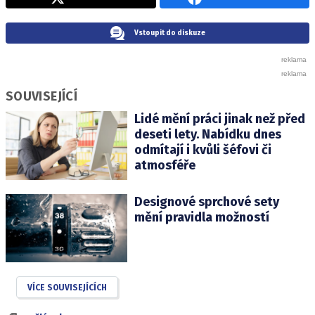
Vstoupit do diskuze
SOUVISEJÍCÍ
Lidé mění práci jinak než před
deseti lety. Nabídku dnes
odmítají i kvůli šéfovi či
atmosféře
Designové sprchové sety
mění pravidla možností
VÍCE SOUVISEJÍCÍCH