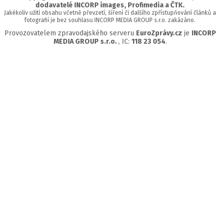
dodavatelé INCORP images, Profimedia a ČTK.
Jakékoliv užití obsahu včetně převzetí, šíření či dalšího zpřístupňování článků a
fotografií je bez souhlasu INCORP MEDIA GROUP s.r.o. zakázáno.
Provozovatelem zpravodajského serveru
EuroZprávy.cz
je
INCORP
MEDIA GROUP s.r.o.
, IC:
118 23 054
.