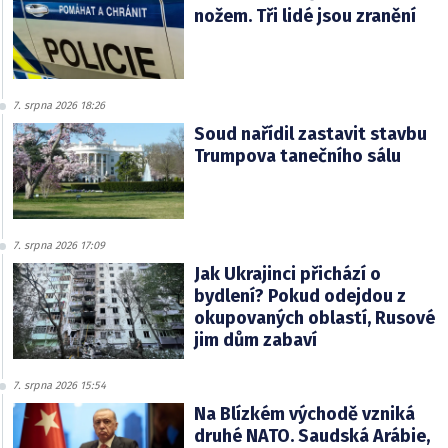
nožem. Tři lidé jsou zranění
7. srpna 2026 18:26
Soud nařídil zastavit stavbu
Trumpova tanečního sálu
7. srpna 2026 17:09
Jak Ukrajinci přichází o
bydlení? Pokud odejdou z
okupovaných oblastí, Rusové
jim dům zabaví
7. srpna 2026 15:54
Na Blízkém východě vzniká
druhé NATO. Saudská Arábie,