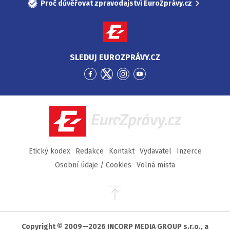
Proč důvěřovat zpravodajství EuroZprávy.cz
SLEDUJ EUROZPRÁVY.CZ
Přejít
Přejít
Přejít
Přejít
na
na
na
na
Facebook
Twitter
Instagram
YouTube
EuroZprávy.cz
Etický kodex
Redakce
Kontakt
Vydavatel
Inzerce
Osobní údaje / Cookies
Volná místa
Přejít
na
začátek
stránky
Copyright © 2009—2026 INCORP MEDIA GROUP s.r.o., a