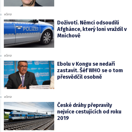
včera
Doživotí. Němci odsoudili
Afghánce, který loni vraždil v
Mnichově
včera
Ebolu v Kongu se nedaří
zastavit. Šéf WHO se o tom
přesvědčil osobně
včera
České dráhy přepravily
nejvíce cestujících od roku
2019