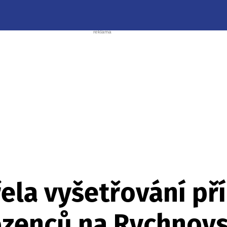
řela vyšetřování př
zenců na Rychnov