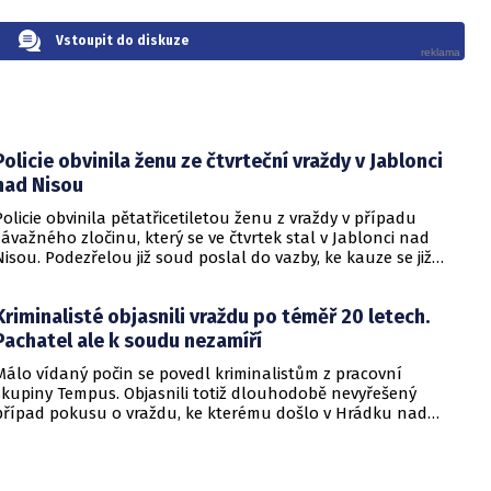
Vstoupit do diskuze
Policie obvinila ženu ze čtvrteční vraždy v Jablonci
nad Nisou
Policie obvinila pětatřicetiletou ženu z vraždy v případu
závažného zločinu, který se ve čtvrtek stal v Jablonci nad
Nisou. Podezřelou již soud poslal do vazby, ke kauze se již
nebudou zveřejňovat další informace.
Kriminalisté objasnili vraždu po téměř 20 letech.
Pachatel ale k soudu nezamíří
Málo vídaný počin se povedl kriminalistům z pracovní
skupiny Tempus. Objasnili totiž dlouhodobě nevyřešený
případ pokusu o vraždu, ke kterému došlo v Hrádku nad
Nisou v roce 2007. Věc je nicméně promlčena, takže pachatel
unikne spravedlnosti.