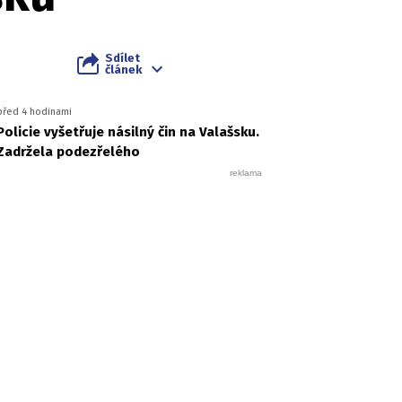
Sdílet
článek
před 4 hodinami
Policie vyšetřuje násilný čin na Valašsku.
Zadržela podezřelého