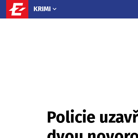
KRIMI
Policie uzav
dvou novoro