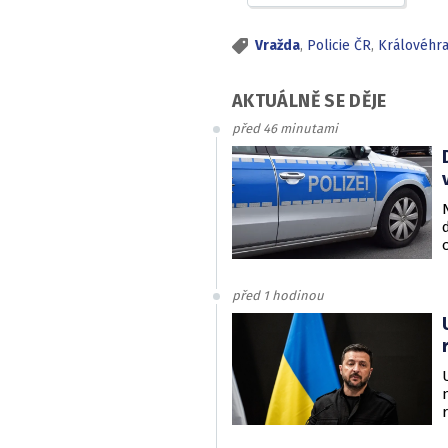
Vražda
,
Policie ČR
,
Královéhra
AKTUÁLNĚ SE DĚJE
před 46 minutami
před 1 hodinou