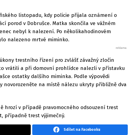
ňského listopadu, kdy policie přijala oznámení o
cí porod v Dobrušce. Matka skončila ve vážném
zenec nebyl k nalezení. Po několikahodinovém
 bylo nalezeno mrtvé miminko.
 úkony trestního řízení pro zvlášť závažný zločin
to vrátili a při domovní prohlídce nalezli v přístavku
tašce ostatky dalšího miminka. Podle výpovědi
y novorozeněte na místě nálezu ukryty přibližně dva
 hrozí v případě pravomocného odsouzení trest
t, případně trest výjimečný.
Sdílet na Facebooku