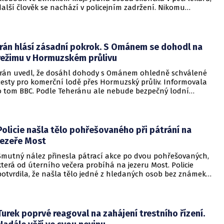
další člověk se nachází v policejním zadržení. Nikomu
nehrozí žádné nebezpečí.
Írán hlásí zásadní pokrok. S Ománem se dohodl na
režimu v Hormuzském průlivu
Írán uvedl, že dosáhl dohody s Ománem ohledně schválené
cesty pro komerční lodě přes Hormuzský průliv. Informovala
o tom BBC. Podle Teheránu ale nebude bezpečný lodní
provoz zcela zaručen kvůli aktivitám Američanů.
Policie našla tělo pohřešovaného při pátrání na
jezeře Most
Smutný nález přinesla pátrací akce po dvou pohřešovaných,
která od úterního večera probíhá na jezeru Most. Policie
potvrdila, že našla tělo jedné z hledaných osob bez známek
života. Pátrání po druhém člověku pokračuje.
Turek poprvé reagoval na zahájení trestního řízení.