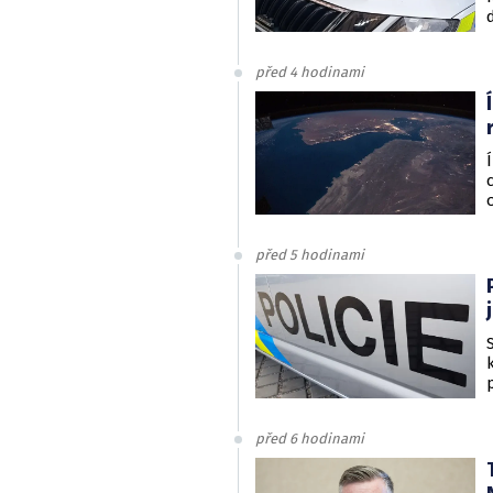
před 4 hodinami
před 5 hodinami
před 6 hodinami