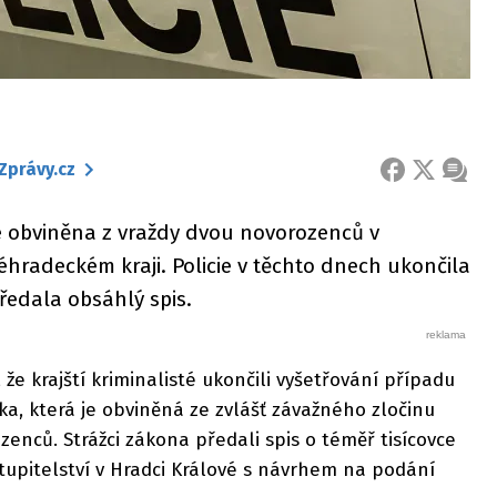
Zprávy.cz
FACEBOOK
X
ZPRÁ
 je obviněna z vraždy dvou novorozenců v
hradeckém kraji. Policie v těchto dnech ukončila
ředala obsáhlý spis.
, že krajští kriminalisté ukončili vyšetřování případu
ka, která je obviněná ze zvlášť závažného zločinu
enců. Strážci zákona předali spis o téměř tisícovce
stupitelství v Hradci Králové s návrhem na podání