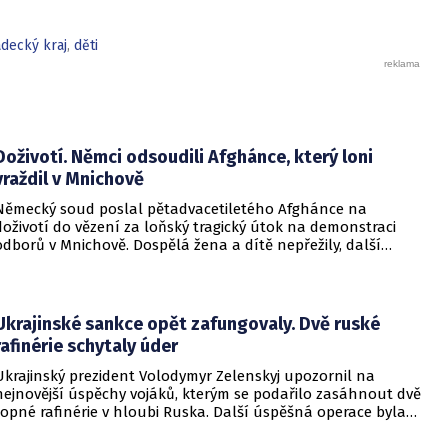
decký kraj
,
děti
Doživotí. Němci odsoudili Afghánce, který loni
vraždil v Mnichově
Německý soud poslal pětadvacetiletého Afghánce na
doživotí do vězení za loňský tragický útok na demonstraci
odborů v Mnichově. Dospělá žena a dítě nepřežily, další
desítky lidí utrpěli zranění. O soudním rozhodnutí
informovala DW.
Ukrajinské sankce opět zafungovaly. Dvě ruské
rafinérie schytaly úder
Ukrajinský prezident Volodymyr Zelenskyj upozornil na
nejnovější úspěchy vojáků, kterým se podařilo zasáhnout dvě
ropné rafinérie v hloubi Ruska. Další úspěšná operace byla
provedena v Černém moři.