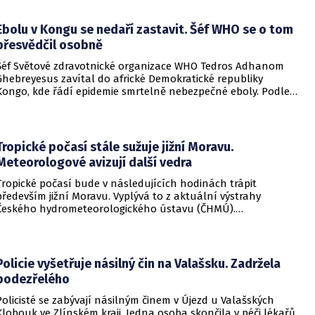
Ebolu v Kongu se nedaří zastavit. Šéf WHO se o tom
přesvědčil osobně
Šéf Světové zdravotnické organizace WHO Tedros Adhanom
Ghebreyesus zavítal do africké Demokratické republiky
Kongo, kde řádí epidemie smrtelně nebezpečné eboly. Podle
Ghebreyesuse se nemoc šíří rychleji, než se zdravotníkům
daří zintenzivňovat boj s chorobou.
Tropické počasí stále sužuje jižní Moravu.
Meteorologové avizují další vedra
Tropické počasí bude v následujících hodinách trápit
především jižní Moravu. Vyplývá to z aktuální výstrahy
Českého hydrometeorologického ústavu (ČHMÚ).
Meteorologové zároveň avizují, že již o víkendu by se horké
počasí mělo vrátit i na další místa v republice.
Policie vyšetřuje násilný čin na Valašsku. Zadržela
podezřelého
Policisté se zabývají násilným činem v Újezd u Valašských
Klobouk ve Zlínském kraji. Jedna osoba skončila v péči lékařů,