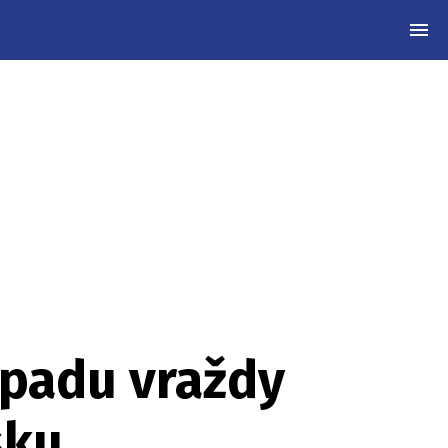
MEN
ípadu vraždy
sku