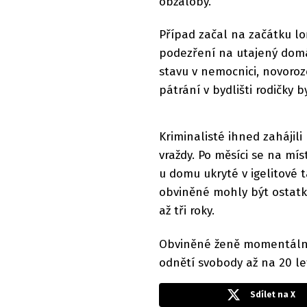
obžaloby.
Případ začal na začátku lo
podezření na utajený domá
stavu v nemocnici, novoro
pátrání v bydlišti rodičky
Kriminalisté ihned zahájili
vraždy. Po měsíci se na mís
u domu ukryté v igelitové 
obviněné mohly být ostatk
až tři roky.
Obviněné ženě momentálně
odnětí svobody až na 20 le
Sdílet na X