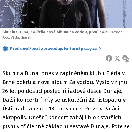
Skupina Dunaj pokřtila nové album Za vodou, první po 26 letech
Foto: Václav Jirásek
Proč důvěřovat zpravodajství EuroZprávy.cz
FACEBOOK
X
ZPR
Skupina Dunaj dnes v zaplněném klubu Fléda v
Brně pokřtila nové album Za vodou. Vyšlo v říjnu,
26 let po dosud poslední řadové desce Dunaje.
Další koncertní křty se uskuteční 22. listopadu v
Ústí nad Labem a 13. prosince v Praze v Paláci
Akropolis. Dnešní koncert zahájil blok starších
písní v tříčlenné základní sestavě Dunaje. Poté se