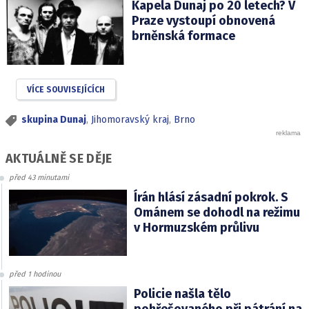
Kapela Dunaj po 20 letech? V
Praze vystoupí obnovená
brněnská formace
VÍCE SOUVISEJÍCÍCH
skupina Dunaj
,
Jihomoravský kraj
,
Brno
AKTUÁLNĚ SE DĚJE
před 43 minutami
Írán hlásí zásadní pokrok. S
Ománem se dohodl na režimu
v Hormuzském průlivu
před 1 hodinou
Policie našla tělo