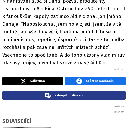
K nahrávání alba si Dunaj pozval producenty
Ostrouchova a Aid Kida. Ostrouchov v 90. letech patřil
k fanouškům kapely, zatímco Aid Kid znal jen jméno
Dunaje. "Naposlouchal jsem ho a zjistil jsem, že v té
hudbě jsou všechny věci, které mám rád. Líbí se mi
minimalismus, repetice, úsporné bicí. Jak se ta hudba
rozchází a pak zase na určitých místech schází.
Všechno je to spočítané. A do toho úžasný Vladimírův
hlasový projev," uvedl v tiskové zprávě Aid Kid.
Sdílet na X
Sdílet na Facebooku
Vstoupit do diskuze
SOUVISEJÍCÍ