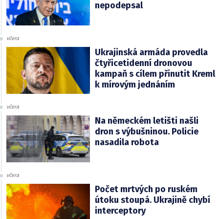
nepodepsal
včera
Ukrajinská armáda provedla
čtyřicetidenní dronovou
kampaň s cílem přinutit Kreml
k mírovým jednáním
včera
Na německém letišti našli
dron s výbušninou. Policie
nasadila robota
včera
Počet mrtvých po ruském
útoku stoupá. Ukrajině chybí
interceptory