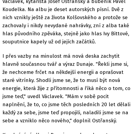
Václavek, kytarista Josef Ostřanský a bubeník Pavel
Koudelka. Na albu je deset autorských písní. Dvě z
nich vznikly ještě za života Kolšovského a protože se
zachovaly i nikdy nevydané nahrávky, zní z alba také
hlas původního zpěváka, stejně jako hlas Ivy Bittové,
souputnice kapely už od jejích začátků.
I přes vazby na minulost má nová deska zachytit
hlavně současnou tvář a výraz Dunaje. "Řekli jsme si,
že nechceme frčet na někdejší energii a oprašovat
staré vitrínky. Shodli jsme se, že to musí být nová
energie, která žije z přítomnosti a říká něco o tom, co
jsme teď," uvedl Václavek. "Mám v sobě pocit
naplnění, že to, co jsme těch posledních 20 let dělali
každý za sebe, jsme teď propojili, naladili jsme se na
sebe a vzniklo něco nového," doplnil Ostřanský.