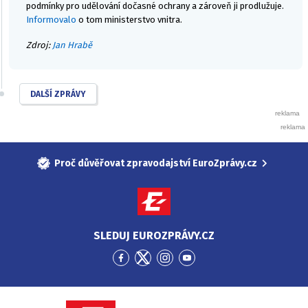
podmínky pro udělování dočasné ochrany a zároveň ji prodlužuje.
Informovalo
o tom ministerstvo vnitra.
Zdroj:
Jan Hrabě
DALŠÍ ZPRÁVY
Proč důvěřovat zpravodajství EuroZprávy.cz
SLEDUJ EUROZPRÁVY.CZ
Přejít
Přejít
Přejít
Přejít
na
na
na
na
Facebook
Twitter
Instagram
YouTube