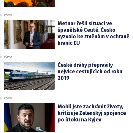
včera
Metnar řešil situaci ve
španělské Ceutě. Česko
vyzvalo ke změnám v ochraně
hranic EU
včera
České dráhy přepravily
nejvíce cestujících od roku
2019
včera
Mohli jste zachránit životy,
kritizuje Zelenskyj spojence
po útoku na Kyjev