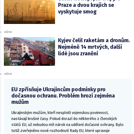
Praze a dvou krajích se
vyskytuje smog
včera
Kyjev čelil raketám a dronům.
Nejméně 14 mrtvých, další
lidé jsou zranění
včera
EU zpřísňuje Ukrajincům podmínky pro
dočasnou ochranu. Problém hrozí zejména
mužům
Ukrajinským mužům, kteří nesplnili vojenskou povinnost,
nastávají krušné časy. Pokud dorazí do některého z členských
států EU, už nebudou mít nárok na udělení dočasné ochrany. Bylo
totiž zveřejněno nové rozhodnutí Rady EU, které upravuje