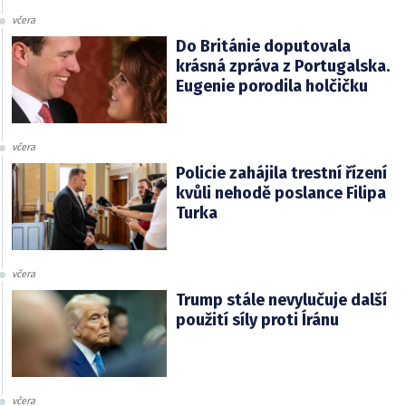
včera
Do Británie doputovala
krásná zpráva z Portugalska.
Eugenie porodila holčičku
včera
Policie zahájila trestní řízení
kvůli nehodě poslance Filipa
Turka
včera
Trump stále nevylučuje další
použití síly proti Íránu
včera