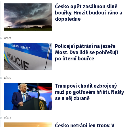
Česko opět zasáhnou silné
bouřky. Hrozit budou i ráno a
dopoledne
včera
Policejní pátrání na jezeře
Most. Dva lidé se pohřešují
po úterní bouřce
včera
Trumpovi chodil ozbrojený
muž po golfovém hřišti. Našly
se u něj zbraně
včera
Česko netrápí jen tropy. V