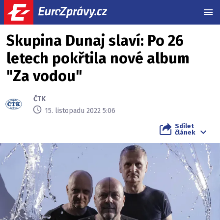
MEN
Skupina Dunaj slaví: Po 26
letech pokřtila nové album
"Za vodou"
ČTK
15. listopadu 2022 5:06
Sdílet
článek