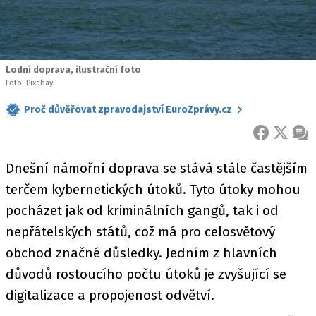
Lodní doprava, ilustrační foto
Foto: Pixabay
Proč důvěřovat zpravodajství EuroZprávy.cz
FACEBOOK
X
ZPR
Dnešní námořní doprava se stává stále častějším
terčem kybernetických útoků. Tyto útoky mohou
pocházet jak od kriminálních gangů, tak i od
nepřátelských států, což má pro celosvětový
obchod značné důsledky. Jedním z hlavních
důvodů rostoucího počtu útoků je zvyšující se
digitalizace a propojenost odvětví.