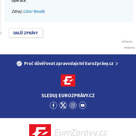
operace.
Zdroj:
Libor Novák
DALŠÍ ZPRÁVY
Proč důvěřovat zpravodajství EuroZprávy.cz
SLEDUJ EUROZPRÁVY.CZ
Přejít
Přejít
Přejít
Přejít
na
na
na
na
Facebook
Twitter
Instagram
YouTube
EuroZprávy.cz