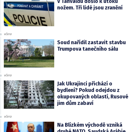
V Tanvaldu došlo k útoku
nožem. Tři lidé jsou zranění
včera
Soud nařídil zastavit stavbu
Trumpova tanečního sálu
včera
Jak Ukrajinci přichází o
bydlení? Pokud odejdou z
okupovaných oblastí, Rusové
jim dům zabaví
včera
Na Blízkém východě vzniká
druhé NATO. Saudská Arábie,