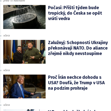
před 15 hodinami
Počasí: Příští týden bude
tropický, do Česka se opět
vrátí vedra
včera
Zalužnyj: Schopnosti Ukrajiny
překonávají NATO. Do aliance
zřejmě nikdy nevstoupíme
včera
Proč Írán nechce dohodu s
USA? Doufá, že Trump v USA
na podzim prohraje
včera