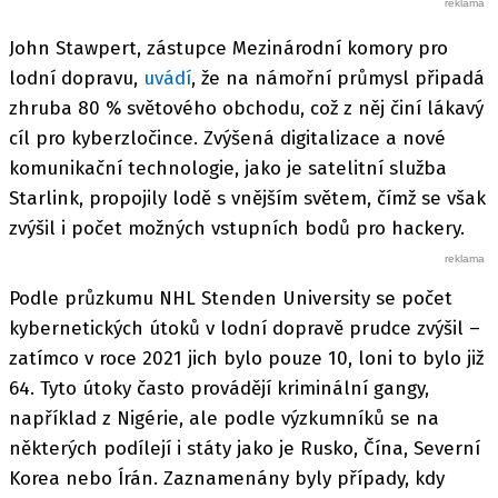
John Stawpert, zástupce Mezinárodní komory pro
lodní dopravu,
uvádí
, že na námořní průmysl připadá
zhruba 80 % světového obchodu, což z něj činí lákavý
cíl pro kyberzločince. Zvýšená digitalizace a nové
komunikační technologie, jako je satelitní služba
Starlink, propojily lodě s vnějším světem, čímž se však
zvýšil i počet možných vstupních bodů pro hackery.
Podle průzkumu NHL Stenden University se počet
kybernetických útoků v lodní dopravě prudce zvýšil –
zatímco v roce 2021 jich bylo pouze 10, loni to bylo již
64. Tyto útoky často provádějí kriminální gangy,
například z Nigérie, ale podle výzkumníků se na
některých podílejí i státy jako je Rusko, Čína, Severní
Korea nebo Írán. Zaznamenány byly případy, kdy