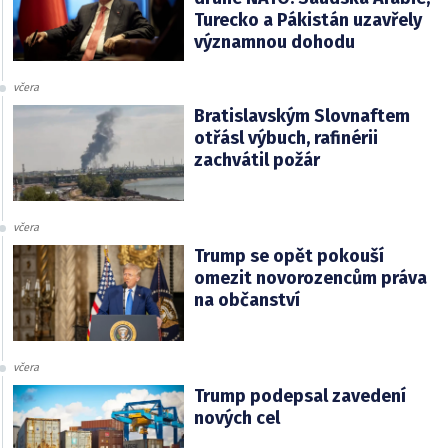
Turecko a Pákistán uzavřely
významnou dohodu
včera
Bratislavským Slovnaftem
otřásl výbuch, rafinérii
zachvátil požár
včera
Trump se opět pokouší
omezit novorozencům práva
na občanství
včera
Trump podepsal zavedení
nových cel