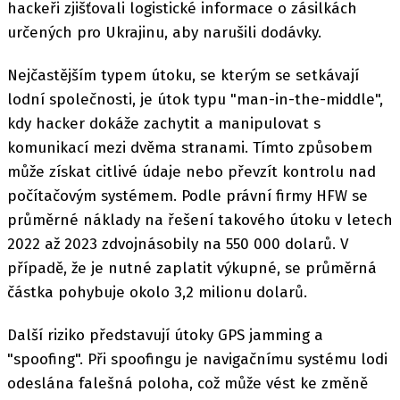
hackeři zjišťovali logistické informace o zásilkách
určených pro Ukrajinu, aby narušili dodávky.
Nejčastějším typem útoku, se kterým se setkávají
lodní společnosti, je útok typu "man-in-the-middle",
kdy hacker dokáže zachytit a manipulovat s
komunikací mezi dvěma stranami. Tímto způsobem
může získat citlivé údaje nebo převzít kontrolu nad
počítačovým systémem. Podle právní firmy HFW se
průměrné náklady na řešení takového útoku v letech
2022 až 2023 zdvojnásobily na 550 000 dolarů. V
případě, že je nutné zaplatit výkupné, se průměrná
částka pohybuje okolo 3,2 milionu dolarů.
Další riziko představují útoky GPS jamming a
"spoofing". Při spoofingu je navigačnímu systému lodi
odeslána falešná poloha, což může vést ke změně