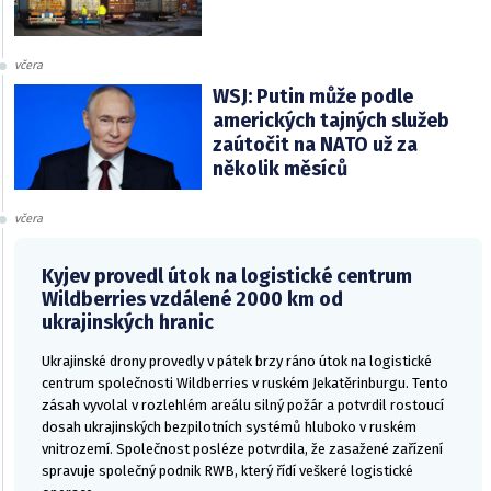
včera
WSJ: Putin může podle
amerických tajných služeb
zaútočit na NATO už za
několik měsíců
včera
Kyjev provedl útok na logistické centrum
Wildberries vzdálené 2000 km od
ukrajinských hranic
Ukrajinské drony provedly v pátek brzy ráno útok na logistické
centrum společnosti Wildberries v ruském Jekatěrinburgu. Tento
zásah vyvolal v rozlehlém areálu silný požár a potvrdil rostoucí
dosah ukrajinských bezpilotních systémů hluboko v ruském
vnitrozemí. Společnost posléze potvrdila, že zasažené zařízení
spravuje společný podnik RWB, který řídí veškeré logistické