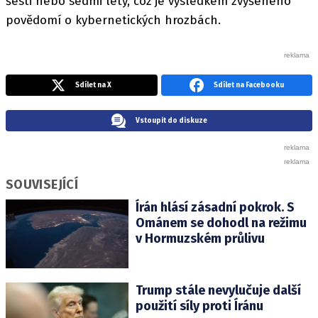
šesti nebo sedmi lety, což je výsledkem zvýšeného
povědomí o kybernetických hrozbách.
Sdílet na X
Sdílet na Facebooku
Vstoupit do diskuze
SOUVISEJÍCÍ
Írán hlásí zásadní pokrok. S
Ománem se dohodl na režimu
v Hormuzském průlivu
Trump stále nevylučuje další
použití síly proti Íránu