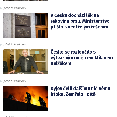
před 11 hodinami
V Česku dochází lék na
rakovinu prsu. Ministerstvo
přišlo s neotřelým řešením
před 12 hodinami
Česko se rozloučilo s
výtvarným umělcem Milanem
Knížákem
před 13 hodinami
Kyjev čelil dalšímu ničivému
útoku. Zemřelo i dítě