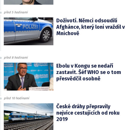
před 5 hodinami
Doživotí. Němci odsoudili
Afghánce, který loni vraždil v
Mnichově
před 8 hodinami
Ebolu v Kongu se nedaří
zastavit. Šéf WHO se o tom
přesvědčil osobně
před 10 hodinami
České dráhy přepravily
nejvíce cestujících od roku
2019