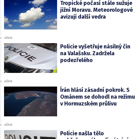
Tropické počasí stále sužuje
jižní Moravu. Meteorologové
avizují další vedra
včera
Policie vyšetřuje násilný čin
na Valašsku. Zadržela
podezřelého
včera
Írán hlásí zásadní pokrok. S
Ománem se dohodl na režimu
v Hormuzském průlivu
včera
Policie našla tělo