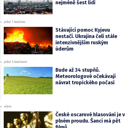
nejméně šest lidí
před 1 hodinou
Stávající pomoc Kyjevu
nestačí. Ukrajina čelí stále
intenzivnějším ruským
úderům
před 3 hodinami
Bude až 34 stupňů.
Meteorologové očekávají
návrat tropického počasí
včera
České oscarové hlasování je v
plném proudu. Šanci má pět
filmů