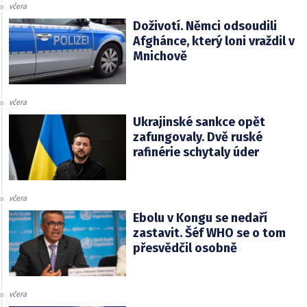
včera
Doživotí. Němci odsoudili
Afghánce, který loni vraždil v
Mnichově
včera
Ukrajinské sankce opět
zafungovaly. Dvě ruské
rafinérie schytaly úder
včera
Ebolu v Kongu se nedaří
zastavit. Šéf WHO se o tom
přesvědčil osobně
včera