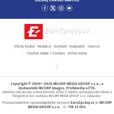
Přejít
Přejít
Přejít
Přejít
na
na
na
na
Facebook
Twitter
Instagram
YouTube
EuroZprávy.cz
Etický kodex
Redakce
Kontakt
Vydavatel
Inzerce
Osobní údaje / Cookies
Volná místa
Přejít
na
začátek
stránky
Copyright © 2009—2026 INCORP MEDIA GROUP s.r.o., a
dodavatelé INCORP images, Profimedia a ČTK.
Jakékoliv užití obsahu včetně převzetí, šíření či dalšího zpřístupňování článků a
fotografií je bez souhlasu INCORP MEDIA GROUP s.r.o. zakázáno.
Provozovatelem zpravodajského serveru
EuroZprávy.cz
je
INCORP
MEDIA GROUP s.r.o.
, IC:
118 23 054
.