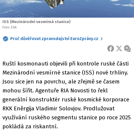
ISS (Mezinárodní vesmírná stanice)
Foto: ESA
Proč důvěřovat zpravodajství EuroZprávy.cz
FACEBOOK
X
ZPR
Ruští kosmonauti objevili při kontrole ruské části
Mezinárodní vesmírné stanice (ISS) nové trhliny.
Jsou sice jen na povrchu, ale zřejmě se časem
mohou šířit. Agentuře RIA Novosti to řekl
generální konstruktér ruské kosmické korporace
RKK Eněrgija Vladimir Solovjov. Prodlužovat
využívání ruského segmentu stanice po roce 2025
pokládá za riskantní.