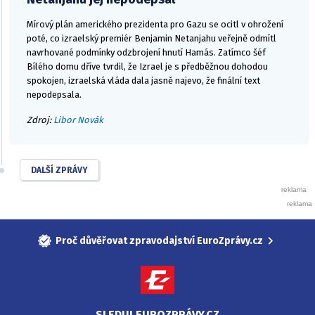
Mírový plán amerického prezidenta pro Gazu se ocitl v ohrožení
poté, co izraelský premiér Benjamin Netanjahu veřejně odmítl
navrhované podmínky odzbrojení hnutí Hamás. Zatímco šéf
Bílého domu dříve tvrdil, že Izrael je s předběžnou dohodou
spokojen, izraelská vláda dala jasně najevo, že finální text
nepodepsala.
Zdroj:
Libor Novák
DALŠÍ ZPRÁVY
Proč důvěřovat zpravodajství EuroZprávy.cz
SLEDUJ EUROZPRÁVY.CZ