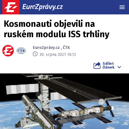
MEN
Kosmonauti objevili na
ruském modulu ISS trhliny
EuroZprávy.cz
,
ČTK
30. srpna 2021 16:12
Sdílet
článek