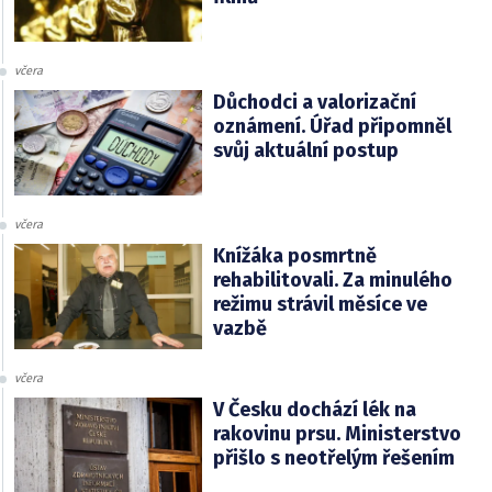
včera
Důchodci a valorizační
oznámení. Úřad připomněl
svůj aktuální postup
včera
Knížáka posmrtně
rehabilitovali. Za minulého
režimu strávil měsíce ve
vazbě
včera
V Česku dochází lék na
rakovinu prsu. Ministerstvo
přišlo s neotřelým řešením