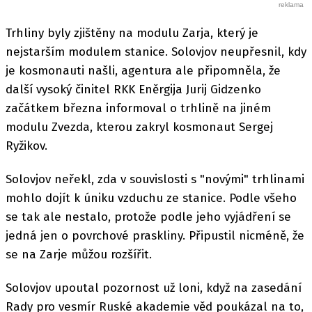
Trhliny byly zjištěny na modulu Zarja, který je
nejstarším modulem stanice. Solovjov neupřesnil, kdy
je kosmonauti našli, agentura ale připomněla, že
další vysoký činitel RKK Eněrgija Jurij Gidzenko
začátkem března informoval o trhlině na jiném
modulu Zvezda, kterou zakryl kosmonaut Sergej
Ryžikov.
Solovjov neřekl, zda v souvislosti s "novými" trhlinami
mohlo dojít k úniku vzduchu ze stanice. Podle všeho
se tak ale nestalo, protože podle jeho vyjádření se
jedná jen o povrchové praskliny. Připustil nicméně, že
se na Zarje můžou rozšířit.
Solovjov upoutal pozornost už loni, když na zasedání
Rady pro vesmír Ruské akademie věd poukázal na to,