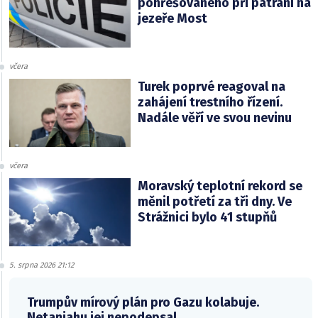
pohřešovaného při pátrání na
jezeře Most
včera
Turek poprvé reagoval na
zahájení trestního řízení.
Nadále věří ve svou nevinu
včera
Moravský teplotní rekord se
měnil potřetí za tři dny. Ve
Strážnici bylo 41 stupňů
5. srpna 2026 21:12
Trumpův mírový plán pro Gazu kolabuje.
Netanjahu jej nepodepsal