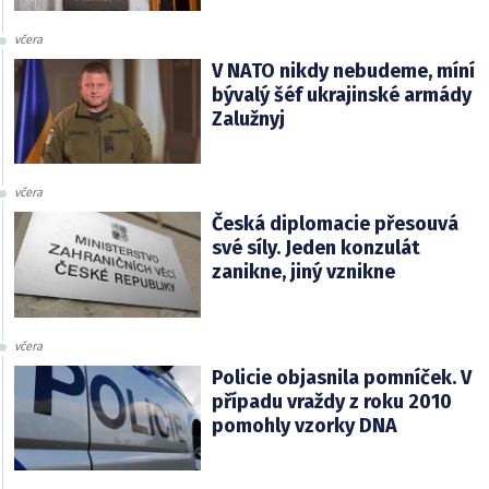
včera
V NATO nikdy nebudeme, míní
bývalý šéf ukrajinské armády
Zalužnyj
včera
Česká diplomacie přesouvá
své síly. Jeden konzulát
zanikne, jiný vznikne
včera
Policie objasnila pomníček. V
případu vraždy z roku 2010
pomohly vzorky DNA