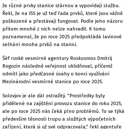
že různé prvky stanice stárnou a vypovídají službu.
Řekl, že na ISS je už teď řada prvků, které jsou vážně
poškozené a přestávají fungovat. Podle jeho názoru
přitom mnohé z nich nelze nahradit. K tomu
poznamenal, že po roce 2025 předpokládá lavinové
selhání mnoha prvků na stanici.
Šéf ruské vesmírné agentury Roskosmos Dmitrij
Rogozin následně veřejnost uklidňoval, přičemž
odmítl jako předčasné úvahy o konci využívání
Mezinárodní vesmírné stanice po roce 2025.
Solovjov je ale dál ostražitý. "Prostředky byly
přidělené na zajištění provozu stanice do roku 2025,
ale po roce 2025 nás čeká plno problémů. To se týká
především těsnosti trupu a složitých výpočetních
zařízení, která si už své odpracovala," řekl agentuře