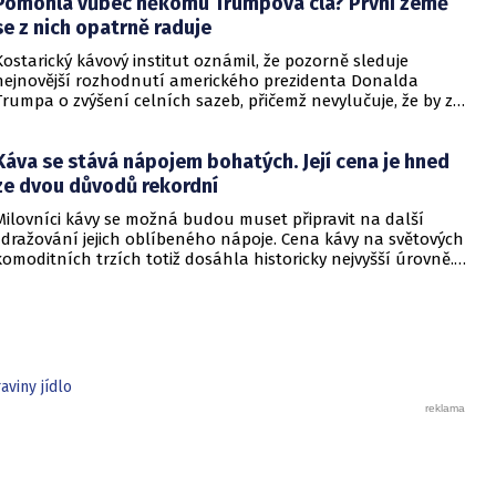
Pomohla vůbec někomu Trumpova cla? První země
se z nich opatrně raduje
Kostarický kávový institut oznámil, že pozorně sleduje
nejnovější rozhodnutí amerického prezidenta Donalda
Trumpa o zvýšení celních sazeb, přičemž nevylučuje, že by z
nich Kostarika mohla profitovat.
Káva se stává nápojem bohatých. Její cena je hned
ze dvou důvodů rekordní
Milovníci kávy se možná budou muset připravit na další
zdražování jejich oblíbeného nápoje. Cena kávy na světových
komoditních trzích totiž dosáhla historicky nejvyšší úrovně. V
úterý překročila cena arabiky, která tvoří většinu globální
produkce, hranici 3,44 dolaru za libru (0,45 kg), což znamená
nárůst o více než 80 % oproti minulému roku. Cena robusty
se na rekordní úrovně vyšplhala již v září.
aviny jídlo