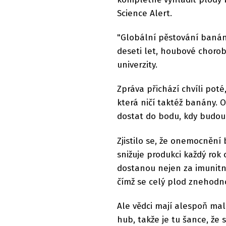
Science Alert.
"Globální pěstování baná
deseti let, houbové choroby
univerzity.
Zpráva přichází chvíli pot
která ničí taktéž banány. 
dostat do bodu, kdy budou 
Zjistilo se, že onemocnění
snižuje produkci každý rok
dostanou nejen za imunitn
čímž se celý plod znehodno
Ale vědci mají alespoň mal
hub, takže je tu šance, že s