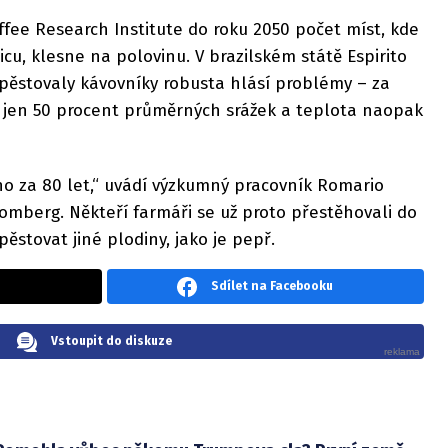
fee Research Institute do roku 2050 počet míst, kde
u, klesne na polovinu. V brazilském státě Espirito
pěstovaly kávovníky robusta hlásí problémy – za
o jen 50 procent průměrných srážek a teplota naopak
ho za 80 let,“ uvádí výzkumný pracovník Romario
omberg. Někteří farmáři se už proto přestěhovali do
pěstovat jiné plodiny, jako je pepř.
Sdílet na Facebooku
Vstoupit do diskuze