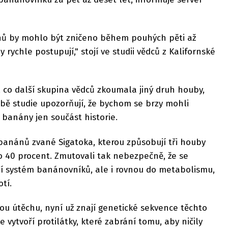
nů by mohlo být zničeno během pouhých pěti až
 rychle postupují," stojí ve studii vědců z Kalifornské
é, co další skupina vědců zkoumala jiný druh houby,
Obě studie upozorňují, že bychom se brzy mohli
banány jen součást historie.
 banánů zvané Sigatoka, kterou způsobují tři houby
 o 40 procent. Zmutovali tak nebezpečně, že se
í systém banánovníků, ale i rovnou do metabolismu,
tí.
ou útěchu, nyní už znají genetické sekvence těchto
e vytvoří protilátky, které zabrání tomu, aby ničily