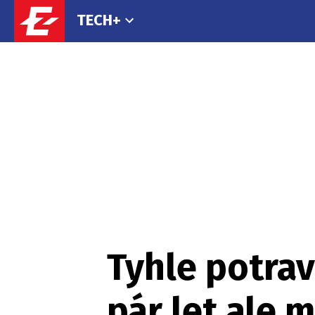
TECH+
Tyhle potra
pár let ale 