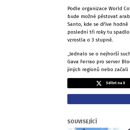
Podle organizace World Cof
bude možné pěstovat arabic
Santo, kde se dříve hodně 
poslední tři roky tu spadl
vzrostla o 3 stupně.
„Jednalo se o nejhorší suc
Gava Ferrao pro server Blo
jiných regionů nebo začali 
Sdílet na X
SOUVISEJÍCÍ