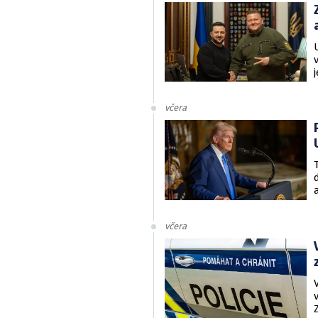
včera
včera