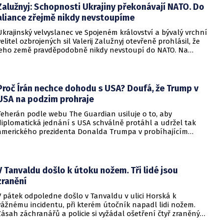
Zalužnyj: Schopnosti Ukrajiny překonávají NATO. Do
aliance zřejmě nikdy nevstoupíme
Ukrajinský velvyslanec ve Spojeném království a bývalý vrchní
velitel ozbrojených sil Valerij Zalužnyj otevřeně prohlásil, že
jeho země pravděpodobně nikdy nevstoupí do NATO. Na
setkání s evropskými velvyslanci uvedl, že se v otázce členství
pohyboval celá léta, avšak současná realita ukazuje, že
alianční standardy jsou pro Kyjev v současné podobě
nedosažitelné.
Proč Írán nechce dohodu s USA? Doufá, že Trump v
USA na podzim prohraje
Teherán podle webu The Guardian usiluje o to, aby
diplomatická jednání s USA schválně protáhl a udržel tak
amerického prezidenta Donalda Trumpa v probíhajícím
konfliktu až do podzimních voleb do Kongresu. Cílem íránské
strany je uštědřit americkému prezidentovi politickou ránu,
která by se mohla vyrovnat krizi s americkými teheránskými
rukojmími za prezidenta Jimmyho Cartera.
V Tanvaldu došlo k útoku nožem. Tři lidé jsou
zranění
V pátek odpoledne došlo v Tanvaldu v ulici Horská k
vážnému incidentu, při kterém útočník napadl lidi nožem.
Zásah záchranářů a policie si vyžádal ošetření čtyř zraněných