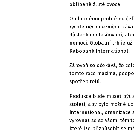
oblíbené žluté ovoce.
Obdobnému problému čelí i 
rychle něco nezmění, káva 
důsledku odlesňování, abn
nemocí. Globální trh je už 
Rabobank International.
Zároveň se očekává, že ce
tomto roce maxima, podpor
spotřebitelů.
Produkce bude muset být z
století, aby bylo možné ud
International, organizace z
vyrovnat se se všemi těmito
které lze přizpůsobit se m