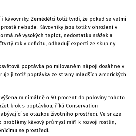
kávovníky. Zemědělci totiž tvrdí, že pokud se velmi
prostě nebude. Kávovníky jsou totiž v ohrožení v
ormálně vysokých teplot, nedostatku srážek a
čtvrtý rok v deficitu, odhadují experti ze skupiny
losvětová poptávka po milovaném nápoji dosáhne v
uje ji totiž poptávka ze strany mladších amerických
výšena minimálně o 50 procent do poloviny tohoto
ržet krok s poptávkou, říká Conservation
abývající se otázkou životního prostředí. Ve snaze
 problémy kávový průmysl míří k rozvoji rostlin,
ěnícímu se prostředí.