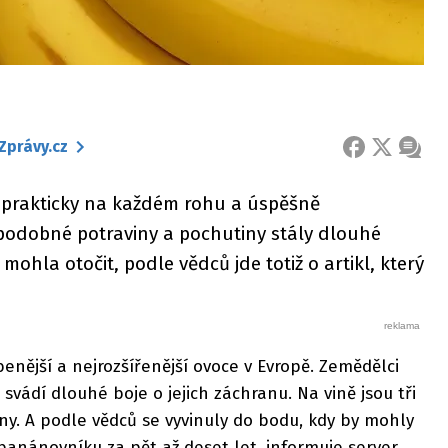
Zprávy.cz
FACEBOOK
X
ZPRÁ
prakticky na každém rohu a úspěšně
odobné potraviny a pochutiny stály dlouhé
 mohla otočit, podle vědců jde totiž o artikl, který
enější a nejrozšířenější ovoce v Evropě. Zemědělci
t svádí dlouhé boje o jejich záchranu. Na vině jsou tři
ny. A podle vědců se vyvinuly do bodu, kdy by mohly
anánovníku za pět až deset let, informuje server