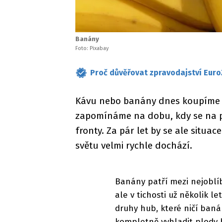
Banány
Foto: Pixabay
Proč důvěřovat zpravodajství Euro
Kávu nebo banány dnes koupíme 
zapomínáme na dobu, kdy se na p
fronty. Za pár let by se ale situace
světu velmi rychle dochází.
Banány patří mezi nejoblíb
ale v tichosti už několik le
druhy hub, které ničí baná
kompletně vyhladit plody b