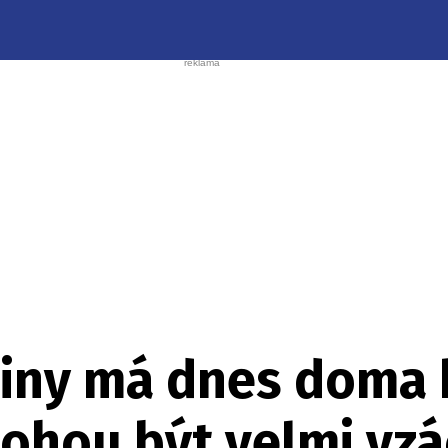
viny má dnes doma 
mohou být velmi vz