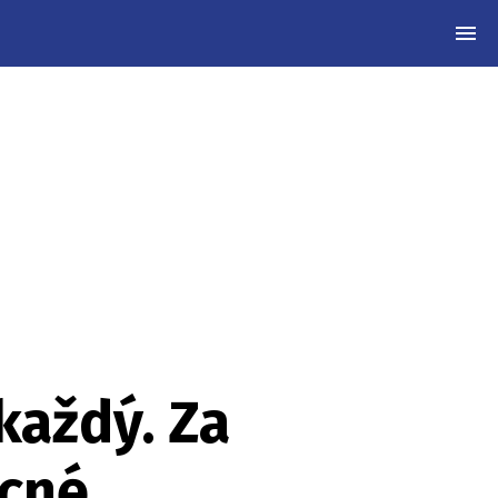
MEN
každý. Za
ácné