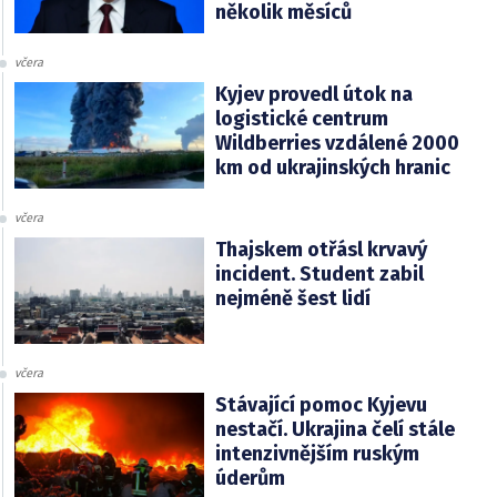
několik měsíců
včera
Kyjev provedl útok na
logistické centrum
Wildberries vzdálené 2000
km od ukrajinských hranic
včera
Thajskem otřásl krvavý
incident. Student zabil
nejméně šest lidí
včera
Stávající pomoc Kyjevu
nestačí. Ukrajina čelí stále
intenzivnějším ruským
úderům