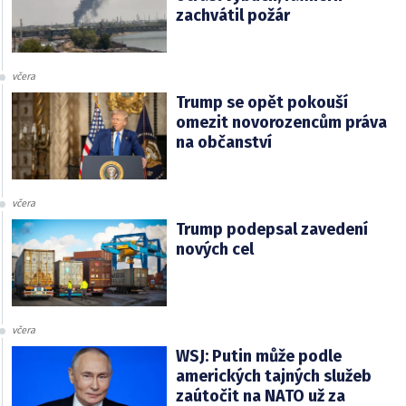
zachvátil požár
včera
Trump se opět pokouší
omezit novorozencům práva
na občanství
včera
Trump podepsal zavedení
nových cel
včera
WSJ: Putin může podle
amerických tajných služeb
zaútočit na NATO už za