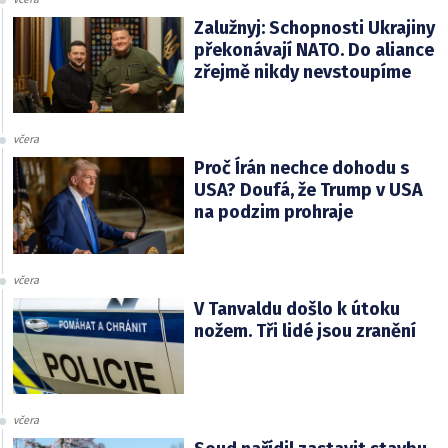
Zalužnyj: Schopnosti Ukrajiny
překonávají NATO. Do aliance
zřejmě nikdy nevstoupíme
včera
Proč Írán nechce dohodu s
USA? Doufá, že Trump v USA
na podzim prohraje
včera
V Tanvaldu došlo k útoku
nožem. Tři lidé jsou zranění
včera