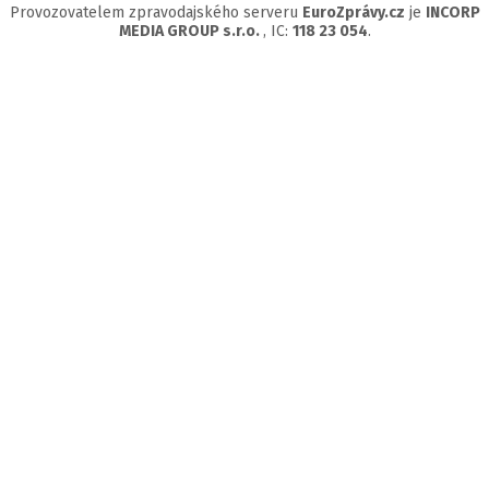
Provozovatelem zpravodajského serveru
EuroZprávy.cz
je
INCORP
MEDIA GROUP s.r.o.
, IC:
118 23 054
.