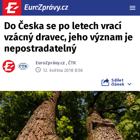
MEN
Do Česka se po letech vrací
vzácný dravec, jeho význam je
nepostradatelný
EuroZprávy.cz
,
ČTK
12. května 2018 8:56
Sdílet
článek