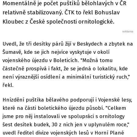
Momentálně je počet puštíků bělohlavých v ČR
relativně stabilizovaný. ČTK to řekl Bohuslav
Kloubec z České společnosti ornitologické.
Uvedl, že tři desítky párů žijí v Beskydech a zbytek na
Šumavě, kde se jich nejvíce vyskytuje v okolí
vojenského újezdu v Boleticích. "Možná tomu
částečně prospívá i fakt, že se jedná o lokalitu, kde
není výraznější osídlení a minimální turistický ruch,"
řekl.
Hnízdění puštíka bělavého podporují i Vojenské lesy,
které na části boletického újezdu působí. "Celkem
jsme pro něj instalovali ve spolupráci s ornitology
šest desítek budek, 30 z nich jen v uplynulém roce,"
uvedl ředitel divize vojenských lesů v Horní Plané