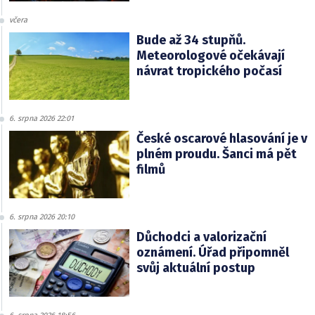
včera
Bude až 34 stupňů.
Meteorologové očekávají
návrat tropického počasí
6. srpna 2026 22:01
České oscarové hlasování je v
plném proudu. Šanci má pět
filmů
6. srpna 2026 20:10
Důchodci a valorizační
oznámení. Úřad připomněl
svůj aktuální postup