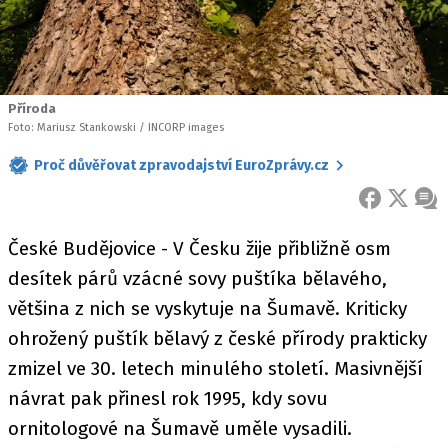
Příroda
Foto: Mariusz Stankowski / INCORP images
Proč důvěřovat zpravodajství EuroZprávy.cz
FACEBOOK
X
ZPR
České Budějovice - V Česku žije přibližně osm
desítek párů vzácné sovy puštíka bělavého,
většina z nich se vyskytuje na Šumavě. Kriticky
ohrožený puštík bělavý z české přírody prakticky
zmizel ve 30. letech minulého století. Masivnější
návrat pak přinesl rok 1995, kdy sovu
ornitologové na Šumavě uměle vysadili.