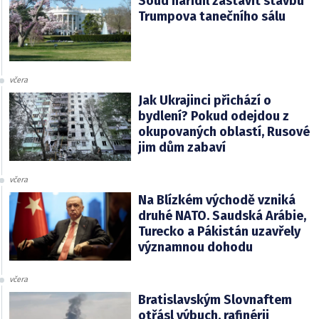
Soud nařídil zastavit stavbu
Trumpova tanečního sálu
včera
Jak Ukrajinci přichází o
bydlení? Pokud odejdou z
okupovaných oblastí, Rusové
jim dům zabaví
včera
Na Blízkém východě vzniká
druhé NATO. Saudská Arábie,
Turecko a Pákistán uzavřely
významnou dohodu
včera
Bratislavským Slovnaftem
otřásl výbuch, rafinérii