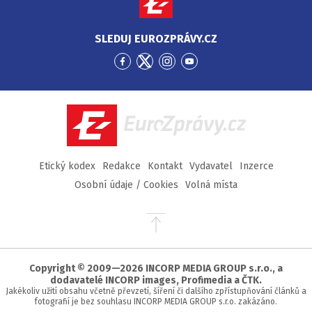
SLEDUJ EUROZPRÁVY.CZ
Přejít
Přejít
Přejít
Přejít
na
na
na
na
Facebook
Twitter
Instagram
YouTube
EuroZprávy.cz
Etický kodex
Redakce
Kontakt
Vydavatel
Inzerce
Osobní údaje / Cookies
Volná místa
Přejít
na
začátek
stránky
Copyright © 2009—2026 INCORP MEDIA GROUP s.r.o., a
dodavatelé INCORP images, Profimedia a ČTK.
Jakékoliv užití obsahu včetně převzetí, šíření či dalšího zpřístupňování článků a
fotografií je bez souhlasu INCORP MEDIA GROUP s.r.o. zakázáno.