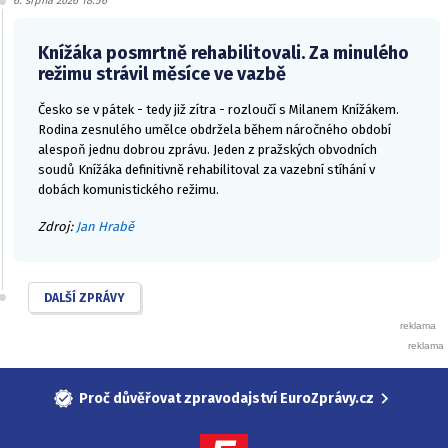
6. srpna 2026 18:56
Knížáka posmrtně rehabilitovali. Za minulého
režimu strávil měsíce ve vazbě
Česko se v pátek - tedy již zítra - rozloučí s Milanem Knížákem.
Rodina zesnulého umělce obdržela během náročného období
alespoň jednu dobrou zprávu. Jeden z pražských obvodních
soudů Knížáka definitivně rehabilitoval za vazební stíhání v
dobách komunistického režimu.
Zdroj:
Jan Hrabě
DALŠÍ ZPRÁVY
Proč důvěřovat zpravodajství EuroZprávy.cz