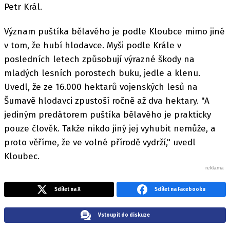
Petr Král.
Význam puštíka bělavého je podle Kloubce mimo jiné
v tom, že hubí hlodavce. Myši podle Krále v
posledních letech způsobují výrazné škody na
mladých lesních porostech buku, jedle a klenu.
Uvedl, že ze 16.000 hektarů vojenských lesů na
Šumavě hlodavci zpustoší ročně až dva hektary. "A
jediným predátorem puštíka bělavého je prakticky
pouze člověk. Takže nikdo jiný jej vyhubit nemůže, a
proto věříme, že ve volné přírodě vydrží," uvedl
Kloubec.
Sdílet na X
Sdílet na Facebooku
Vstoupit do diskuze