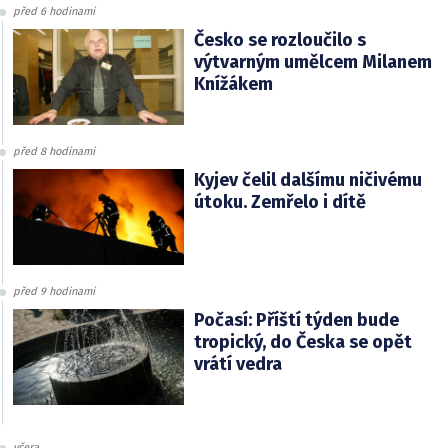
před 6 hodinami
Česko se rozloučilo s
výtvarným umělcem Milanem
Knížákem
před 8 hodinami
Kyjev čelil dalšímu ničivému
útoku. Zemřelo i dítě
před 9 hodinami
Počasí: Příští týden bude
tropický, do Česka se opět
vrátí vedra
včera