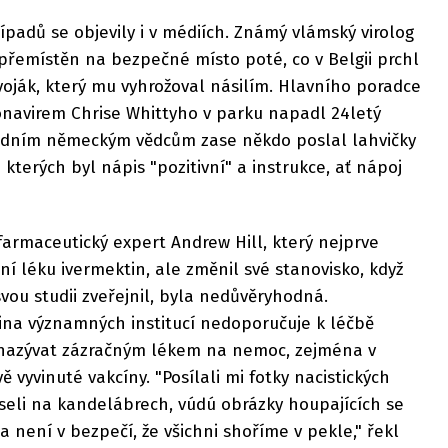
ípadů se objevily i v médiích. Známý vlámský virolog
přemístěn na bezpečné místo poté, co v Belgii prchl
voják, který mu vyhrožoval násilím. Hlavního poradce
ronavirem Chrise Whittyho v parku napadl 24letý
ředním německým vědcům zase někdo poslal lahvičky
kterých byl nápis "pozitivní" a instrukce, ať nápoj
 farmaceutický expert Andrew Hill, který nejprve
ní léku ivermektin, ale změnil své stanovisko, když
 svou studii zveřejnil, byla nedůvěryhodná.
šina významných institucí nedoporučuje k léčbě
dí nazývat zázračným lékem na nemoc, zejména v
ě vyvinuté vakcíny. "Posílali mi fotky nacistických
viseli na kandelábrech, vúdú obrázky houpajících se
na není v bezpečí, že všichni shoříme v pekle," řekl