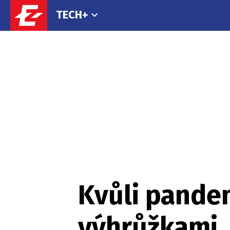
TECH+
Kvůli pandem
výhrůžkami,