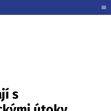
MEN
jí s
ckými útoky