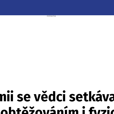
ii se vědci setkáva
 obtěžováním i fyzi