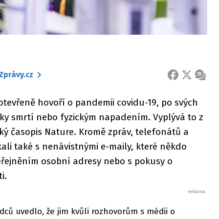
Zprávy.cz
FACEBOOK
X
ZPRÁ
 otevřeně hovoří o pandemii covidu-19, po svých
y smrtí nebo fyzickým napadením. Vyplývá to z
ký časopis Nature. Kromě zpráv, telefonátů a
kali také s nenávistnými e-maily, které někdo
veřejněním osobní adresy nebo s pokusy o
i.
dců uvedlo, že jim kvůli rozhovorům s médii o