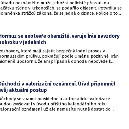
Záhadu neznámého muže, jehož si policisté převzali na
začátku týdne v Krkonoších, se podařilo objasnit. Potvrdila se
domněnka strážců zákona, že se jedná o cizince. Policie o tom
informovala na webu.
Hormuz se neotevře okamžitě, varuje Írán navzdory
pokroku v jednáních
Rozhovory, které mají zajistit bezpečný lodní provoz v
Hormuzském průlivu, pokračují podle Ománu pozitivně. Írán
nicméně upozornil, že ani případná dohoda nepovede k
okamžitému znovuotevření klíčové vodní cesty. Informovala
o tom BBC.
Důchodci a valorizační oznámení. Úřad připomněl
svůj aktuální postup
Důchody se v rámci pravidelné a automatické valorizace
budou zvyšovat i v úvodu příštího kalendářního roku.
Valorizační oznámení už ale nemusíte nutně dostat do
schránky. Pokud ho člověk chce mít na papíře, může si o něj
požádat.