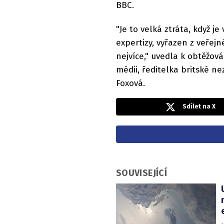
BBC.
"Je to velká ztráta, když je
expertizy, vyřazen z veřej
nejvíce," uvedla k obtěžová
médii, ředitelka britské n
Foxová.
Sdílet na X
SOUVISEJÍCÍ