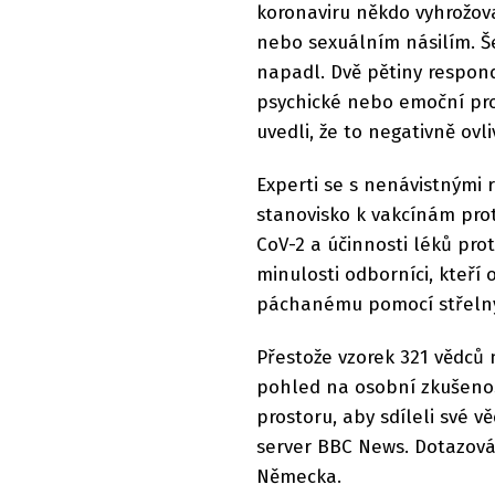
koronaviru někdo vyhrožova
nebo sexuálním násilím. Še
napadl. Dvě pětiny respon
psychické nebo emoční prob
uvedli, že to negativně ovl
Experti se s nenávistnými r
stanovisko k vakcínám pro
CoV-2 a účinnosti léků pro
minulosti odborníci, kteří
páchanému pomocí střelný
Přestože vzorek 321 vědců 
pohled na osobní zkušenost
prostoru, aby sdíleli své 
server BBC News. Dotazován
Německa.