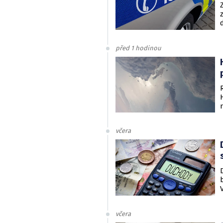
před 1 hodinou
včera
včera