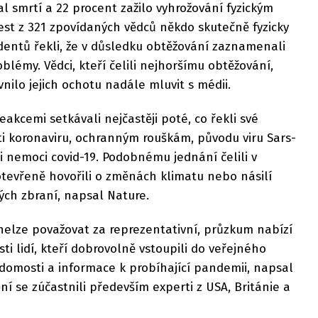
l smrtí a 22 procent zažilo vyhrožování fyzickým
st z 321 zpovídaných vědců někdo skutečně fyzicky
dentů řekli, že v důsledku obtěžování zaznamenali
lémy. Vědci, kteří čelili nejhoršímu obtěžování,
ivnilo jejich ochotu nadále mluvit s médii.
eakcemi setkávali nejčastěji poté, co řekli své
ti koronaviru, ochranným rouškám, původu viru Sars-
ti nemoci covid-19. Podobnému jednání čelili v
 otevřeně hovořili o změnách klimatu nebo násilí
ch zbraní, napsal Nature.
nelze považovat za reprezentativní, průzkum nabízí
i lidí, kteří dobrovolně vstoupili do veřejného
vědomosti a informace k probíhající pandemii, napsal
í se zúčastnili především experti z USA, Británie a