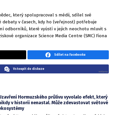
 vědec, který spolupracoval s médii, sdílel své
né debaty v časech, kdy ho (veřejnost) potřebuje
ní odborníků, které vyústí v jejich neochotu mluvit s
eziskové organizace Science Media Centre (SMC) Fiona
Sdílet na Facebooku
Vstoupit do diskuze
Uzavření Hormuzského průlivu vyvolalo efekt, který
nikdy v historii nenastal. Může zdevastovat světové
ekosystémy