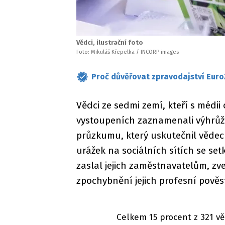
Vědci, ilustrační foto
Foto: Mikuláš Křepelka / INCORP images
Proč důvěřovat zpravodajství Euro
Vědci ze sedmi zemí, kteří s médii
vystoupeních zaznamenali výhrůžk
průzkumu, který uskutečnil vědec
urážek na sociálních sítích se set
zaslal jejich zaměstnavatelům, z
zpochybnění jejich profesní pověst
Celkem 15 procent z 321 vě