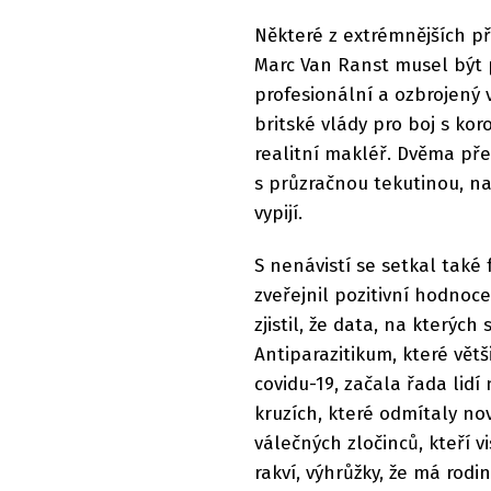
Některé z extrémnějších př
Marc Van Ranst musel být 
profesionální a ozbrojený 
britské vlády pro boj s ko
realitní makléř. Dvěma p
s průzračnou tekutinou, na 
vypijí.
S nenávistí se setkal také
zveřejnil pozitivní hodnoce
zjistil, že data, na kterých
Antiparazitikum, které vět
covidu-19, začala řada li
kruzích, které odmítaly nov
válečných zločinců, kteří 
rakví, výhrůžky, že má rodi