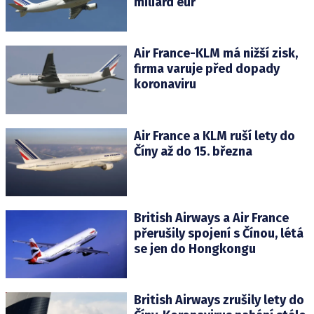
miliard eur
Air France-KLM má nižší zisk,
firma varuje před dopady
koronaviru
Air France a KLM ruší lety do
Číny až do 15. března
British Airways a Air France
přerušily spojení s Čínou, létá
se jen do Hongkongu
British Airways zrušily lety do