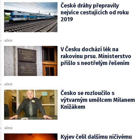
České dráhy přepravily
nejvíce cestujících od roku
2019
včera
V Česku dochází lék na
rakovinu prsu. Ministerstvo
přišlo s neotřelým řešením
včera
Česko se rozloučilo s
výtvarným umělcem Milanem
Knížákem
včera
Kyjev čelil dalšímu ničivému