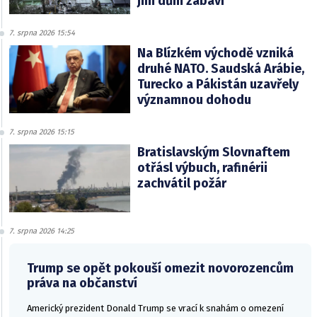
jim dům zabaví
7. srpna 2026 15:54
Na Blízkém východě vzniká
druhé NATO. Saudská Arábie,
Turecko a Pákistán uzavřely
významnou dohodu
7. srpna 2026 15:15
Bratislavským Slovnaftem
otřásl výbuch, rafinérii
zachvátil požár
7. srpna 2026 14:25
Trump se opět pokouší omezit novorozencům
práva na občanství
Americký prezident Donald Trump se vrací k snahám o omezení