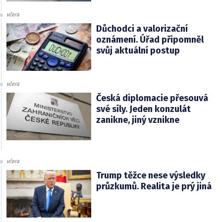
včera
Důchodci a valorizační
oznámení. Úřad připomněl
svůj aktuální postup
včera
Česká diplomacie přesouvá
své síly. Jeden konzulát
zanikne, jiný vznikne
včera
Trump těžce nese výsledky
průzkumů. Realita je prý jiná