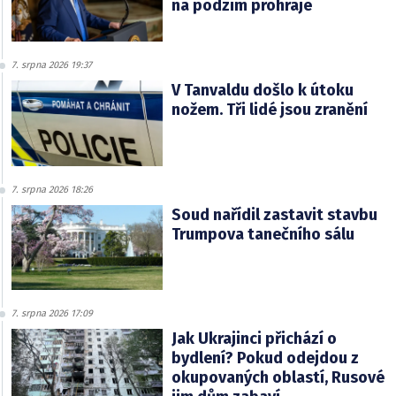
na podzim prohraje
7. srpna 2026 19:37
V Tanvaldu došlo k útoku
nožem. Tři lidé jsou zranění
7. srpna 2026 18:26
Soud nařídil zastavit stavbu
Trumpova tanečního sálu
7. srpna 2026 17:09
Jak Ukrajinci přichází o
bydlení? Pokud odejdou z
okupovaných oblastí, Rusové