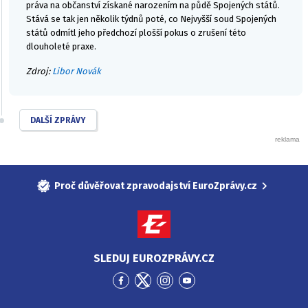
práva na občanství získané narozením na půdě Spojených států.
Stává se tak jen několik týdnů poté, co Nejvyšší soud Spojených
států odmítl jeho předchozí plošší pokus o zrušení této
dlouholeté praxe.
Zdroj:
Libor Novák
DALŠÍ ZPRÁVY
Proč důvěřovat zpravodajství EuroZprávy.cz
SLEDUJ EUROZPRÁVY.CZ
Přejít
Přejít
Přejít
Přejít
na
na
na
na