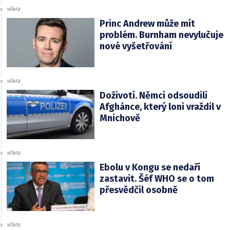
včera
Princ Andrew může mít
problém. Burnham nevylučuje
nové vyšetřování
včera
Doživotí. Němci odsoudili
Afghánce, který loni vraždil v
Mnichově
včera
Ebolu v Kongu se nedaří
zastavit. Šéf WHO se o tom
přesvědčil osobně
včera