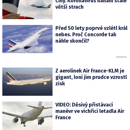
Číny. Koronavirus nahání stále
větší strach
Před 50 lety poprvé vzlétl král
nebes. Proč Concorde tak
náhle skončil?
Z aerolinek Air France-KLM je
gigant, loni jim prudce vzrostl
zisk
VIDEO: Děsivý přistávací
manévr ve vichřici letadla Air
France