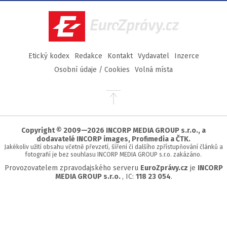
Facebook
Twitter
Instagram
YouTube
EuroZprávy.cz
Etický kodex
Redakce
Kontakt
Vydavatel
Inzerce
Osobní údaje / Cookies
Volná místa
Přejít
na
začátek
stránky
Copyright © 2009—2026 INCORP MEDIA GROUP s.r.o., a
dodavatelé INCORP images, Profimedia a ČTK.
Jakékoliv užití obsahu včetně převzetí, šíření či dalšího zpřístupňování článků a
fotografií je bez souhlasu INCORP MEDIA GROUP s.r.o. zakázáno.
Provozovatelem zpravodajského serveru
EuroZprávy.cz
je
INCORP
MEDIA GROUP s.r.o.
, IC:
118 23 054
.