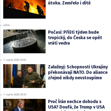
útoku. Zemřelo i dítě
včera
Počasí: Příští týden bude
tropický, do Česka se opět
vrátí vedra
7. srpna 2026 22:04
Zalužnyj: Schopnosti Ukrajiny
překonávají NATO. Do aliance
zřejmě nikdy nevstoupíme
7. srpna 2026 20:55
Proč Írán nechce dohodu s
USA? Doufá, že Trump v USA