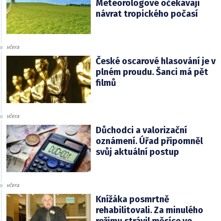
Meteorologové očekávají
návrat tropického počasí
včera
České oscarové hlasování je v
plném proudu. Šanci má pět
filmů
včera
Důchodci a valorizační
oznámení. Úřad připomněl
svůj aktuální postup
včera
Knížáka posmrtně
rehabilitovali. Za minulého