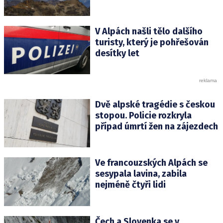
V Alpách našli tělo dalšího
turisty, který je pohřešován
desítky let
Dvě alpské tragédie s českou
stopou. Policie rozkryla
případ úmrtí žen na zájezdech
Ve francouzských Alpách se
sesypala lavina, zabila
nejméně čtyři lidi
Čech a Slovenka se v