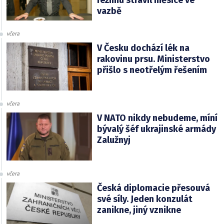
režimu strávil měsíce ve
vazbě
včera
V Česku dochází lék na
rakovinu prsu. Ministerstvo
přišlo s neotřelým řešením
včera
V NATO nikdy nebudeme, míní
bývalý šéf ukrajinské armády
Zalužnyj
včera
Česká diplomacie přesouvá
své síly. Jeden konzulát
zanikne, jiný vznikne