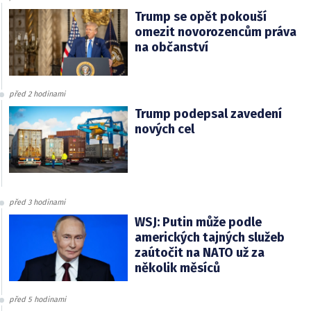
Trump se opět pokouší
omezit novorozencům práva
na občanství
před 2 hodinami
Trump podepsal zavedení
nových cel
před 3 hodinami
WSJ: Putin může podle
amerických tajných služeb
zaútočit na NATO už za
několik měsíců
před 5 hodinami