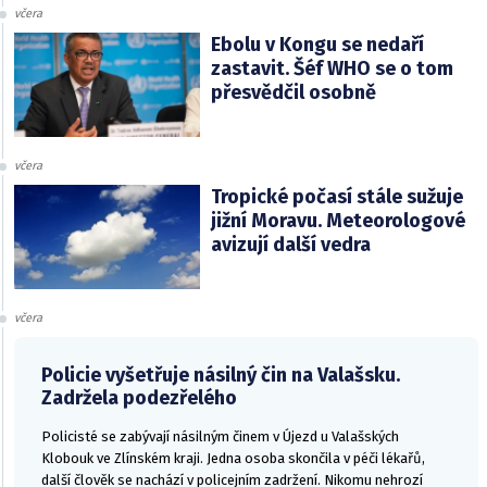
včera
Ebolu v Kongu se nedaří
zastavit. Šéf WHO se o tom
přesvědčil osobně
včera
Tropické počasí stále sužuje
jižní Moravu. Meteorologové
avizují další vedra
včera
Policie vyšetřuje násilný čin na Valašsku.
Zadržela podezřelého
Policisté se zabývají násilným činem v Újezd u Valašských
Klobouk ve Zlínském kraji. Jedna osoba skončila v péči lékařů,
další člověk se nachází v policejním zadržení. Nikomu nehrozí