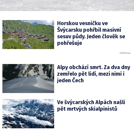
Horskou vesničku ve
Švýcarsku pohřbil masivní
sesuv půdy. Jeden člověk se
pohřešuje
Alpy obchází smrt. Za dva dny
zemřelo pět lidí, mezi nimi i
jeden Čech
Ve švýcarských Alpách našli
pět mrtvých skialpinistů