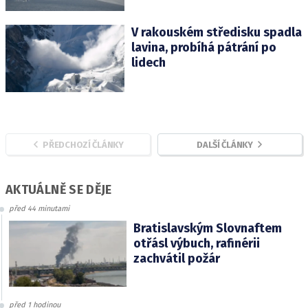
V rakouském středisku spadla
lavina, probíhá pátrání po
lidech
PŘEDCHOZÍ ČLÁNKY
DALŠÍ ČLÁNKY
AKTUÁLNĚ SE DĚJE
před 44 minutami
Bratislavským Slovnaftem
otřásl výbuch, rafinérii
zachvátil požár
před 1 hodinou