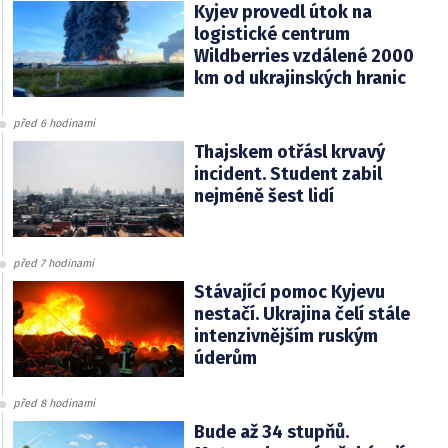
Kyjev provedl útok na
logistické centrum
Wildberries vzdálené 2000
km od ukrajinských hranic
před 6 hodinami
Thajskem otřásl krvavý
incident. Student zabil
nejméně šest lidí
před 7 hodinami
Stávající pomoc Kyjevu
nestačí. Ukrajina čelí stále
intenzivnějším ruským
úderům
před 8 hodinami
Bude až 34 stupňů.