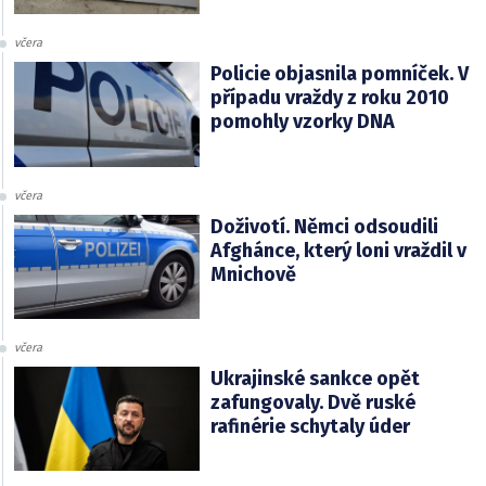
včera
Policie objasnila pomníček. V
případu vraždy z roku 2010
pomohly vzorky DNA
včera
Doživotí. Němci odsoudili
Afghánce, který loni vraždil v
Mnichově
včera
Ukrajinské sankce opět
zafungovaly. Dvě ruské
rafinérie schytaly úder