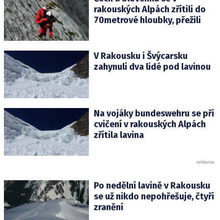
rakouských Alpách zřítili do
70metrové hloubky, přežili
V Rakousku i Švýcarsku
zahynuli dva lidé pod lavinou
Na vojáky bundeswehru se při
cvičení v rakouských Alpách
zřítila lavina
Po nedělní lavině v Rakousku
se už nikdo nepohřešuje, čtyři
zranění