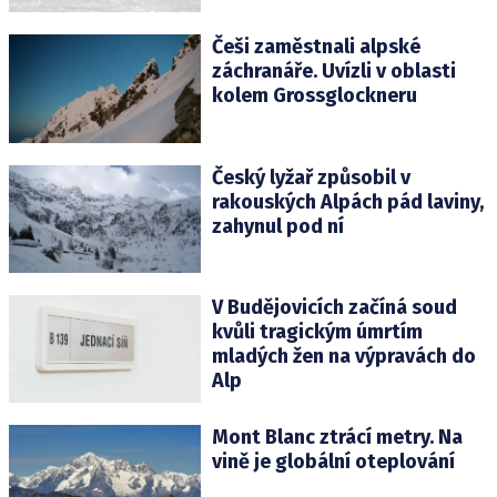
Češi zaměstnali alpské
záchranáře. Uvízli v oblasti
kolem Grossglockneru
Český lyžař způsobil v
rakouských Alpách pád laviny,
zahynul pod ní
V Budějovicích začíná soud
kvůli tragickým úmrtím
mladých žen na výpravách do
Alp
Mont Blanc ztrácí metry. Na
vině je globální oteplování