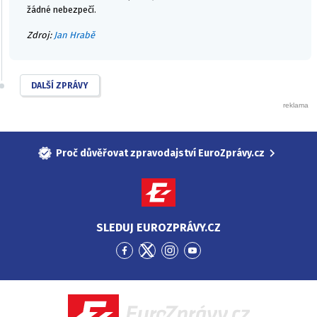
žádné nebezpečí.
Zdroj:
Jan Hrabě
DALŠÍ ZPRÁVY
Proč důvěřovat zpravodajství EuroZprávy.cz
SLEDUJ EUROZPRÁVY.CZ
Přejít
Přejít
Přejít
Přejít
na
na
na
na
Facebook
Twitter
Instagram
YouTube
EuroZprávy.cz