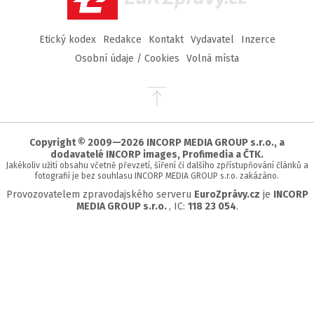
Etický kodex
Redakce
Kontakt
Vydavatel
Inzerce
Osobní údaje / Cookies
Volná místa
Přejít
na
začátek
stránky
Copyright © 2009—2026 INCORP MEDIA GROUP s.r.o., a
dodavatelé INCORP images, Profimedia a ČTK.
Jakékoliv užití obsahu včetně převzetí, šíření či dalšího zpřístupňování článků a
fotografií je bez souhlasu INCORP MEDIA GROUP s.r.o. zakázáno.
Provozovatelem zpravodajského serveru
EuroZprávy.cz
je
INCORP
MEDIA GROUP s.r.o.
, IC:
118 23 054
.