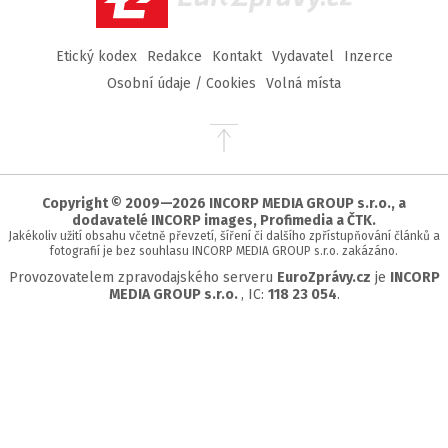
Etický kodex
Redakce
Kontakt
Vydavatel
Inzerce
Osobní údaje / Cookies
Volná místa
Přejít
na
začátek
stránky
Copyright © 2009—2026 INCORP MEDIA GROUP s.r.o., a
dodavatelé INCORP images, Profimedia a ČTK.
Jakékoliv užití obsahu včetně převzetí, šíření či dalšího zpřístupňování článků a
fotografií je bez souhlasu INCORP MEDIA GROUP s.r.o. zakázáno.
Provozovatelem zpravodajského serveru
EuroZprávy.cz
je
INCORP
MEDIA GROUP s.r.o.
, IC:
118 23 054
.