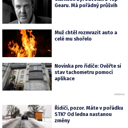
Gearu. Má pořádný průšvih
Muž chtěl rozmrazit auto a
celé mu shořelo
Novinka pro řidiče: Ověřte si
stav tachometru pomocí
aplikace
Řidiči, pozor. Máte v pořádku
STK? Od ledna nastanou
změny