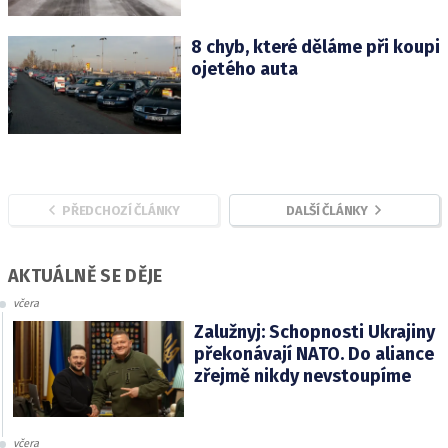
8 chyb, které děláme při koupi
ojetého auta
PŘEDCHOZÍ ČLÁNKY
DALŠÍ ČLÁNKY
AKTUÁLNĚ SE DĚJE
včera
Zalužnyj: Schopnosti Ukrajiny
překonávají NATO. Do aliance
zřejmě nikdy nevstoupíme
včera