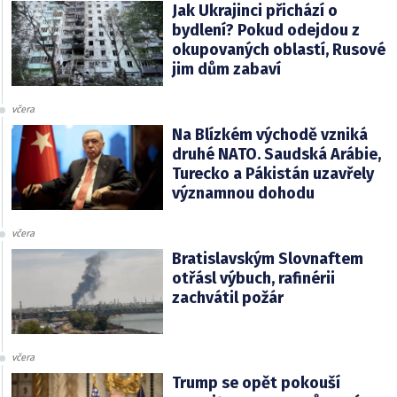
Jak Ukrajinci přichází o
bydlení? Pokud odejdou z
okupovaných oblastí, Rusové
jim dům zabaví
včera
Na Blízkém východě vzniká
druhé NATO. Saudská Arábie,
Turecko a Pákistán uzavřely
významnou dohodu
včera
Bratislavským Slovnaftem
otřásl výbuch, rafinérii
zachvátil požár
včera
Trump se opět pokouší