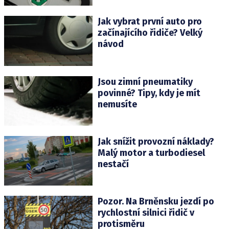
Jak vybrat první auto pro
začínajícího řidiče? Velký
návod
Jsou zimní pneumatiky
povinné? Tipy, kdy je mít
nemusíte
Jak snížit provozní náklady?
Malý motor a turbodiesel
nestačí
Pozor. Na Brněnsku jezdí po
rychlostní silnici řidič v
protisměru