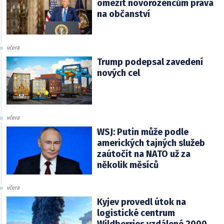
omezit novorozencům práva
na občanství
včera
Trump podepsal zavedení
nových cel
včera
WSJ: Putin může podle
amerických tajných služeb
zaútočit na NATO už za
několik měsíců
včera
Kyjev provedl útok na
logistické centrum