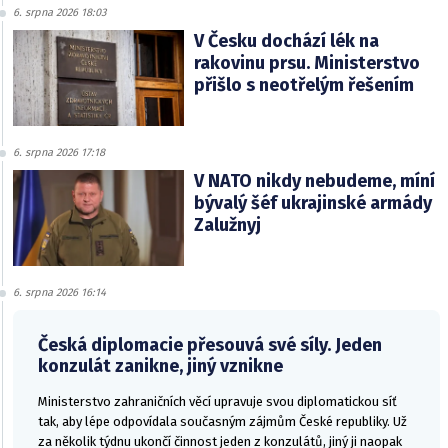
6. srpna 2026 18:03
V Česku dochází lék na
rakovinu prsu. Ministerstvo
přišlo s neotřelým řešením
6. srpna 2026 17:18
V NATO nikdy nebudeme, míní
bývalý šéf ukrajinské armády
Zalužnyj
6. srpna 2026 16:14
Česká diplomacie přesouvá své síly. Jeden
konzulát zanikne, jiný vznikne
Ministerstvo zahraničních věcí upravuje svou diplomatickou síť
tak, aby lépe odpovídala současným zájmům České republiky. Už
za několik týdnu ukončí činnost jeden z konzulátů, jiný ji naopak