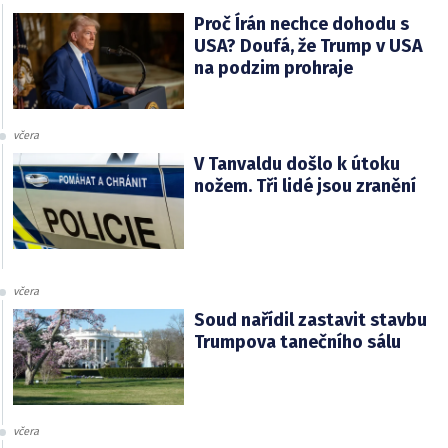
Proč Írán nechce dohodu s
USA? Doufá, že Trump v USA
na podzim prohraje
včera
V Tanvaldu došlo k útoku
nožem. Tři lidé jsou zranění
včera
Soud nařídil zastavit stavbu
Trumpova tanečního sálu
včera