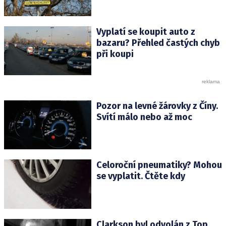
Vyplatí se koupit auto z
bazaru? Přehled častých chyb
při koupi
Pozor na levné žárovky z Číny.
Svítí málo nebo až moc
Celoroční pneumatiky? Mohou
se vyplatit. Čtěte kdy
Clarkson byl odvolán z Top