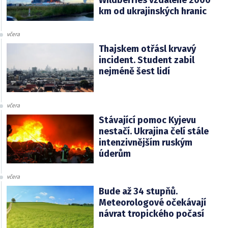
Wildberries vzdálené 2000
km od ukrajinských hranic
včera
Thajskem otřásl krvavý
incident. Student zabil
nejméně šest lidí
včera
Stávající pomoc Kyjevu
nestačí. Ukrajina čelí stále
intenzivnějším ruským
úderům
včera
Bude až 34 stupňů.
Meteorologové očekávají
návrat tropického počasí