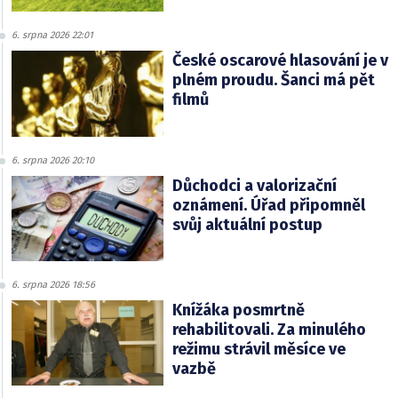
6. srpna 2026 22:01
České oscarové hlasování je v
plném proudu. Šanci má pět
filmů
6. srpna 2026 20:10
Důchodci a valorizační
oznámení. Úřad připomněl
svůj aktuální postup
6. srpna 2026 18:56
Knížáka posmrtně
rehabilitovali. Za minulého
režimu strávil měsíce ve
vazbě