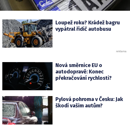
Loupež roku? Krádež bagru
vypátral řidič autobusu
Nová směrnice EU o
autodopravě: Konec
překračování rychlosti?
Pylová pohroma v Česku: Jak
škodí vašim autům?