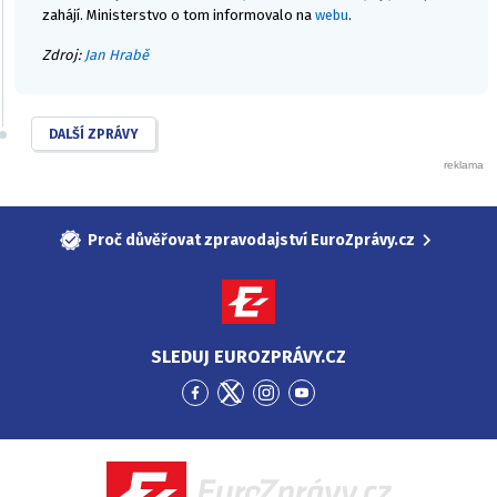
zahájí. Ministerstvo o tom informovalo na
webu
.
Zdroj:
Jan Hrabě
DALŠÍ ZPRÁVY
Proč důvěřovat zpravodajství EuroZprávy.cz
SLEDUJ EUROZPRÁVY.CZ
Přejít
Přejít
Přejít
Přejít
na
na
na
na
Facebook
Twitter
Instagram
YouTube
EuroZprávy.cz