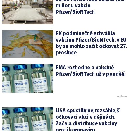
milionu vakcín
Pfizer/BioNTech
EK podmínečně schválila
vakcínu Pfizer/BioNTech, v EU
by se mohlo začít očkovat 27.
prosince
EMA rozhodne o vakcíně
Pfizer/BioNTech už v pondělí
USA spustily nejrozsáhlejší
očkovací akci v dějinách.
Začala distribuce vakcíny
proti koronaviru