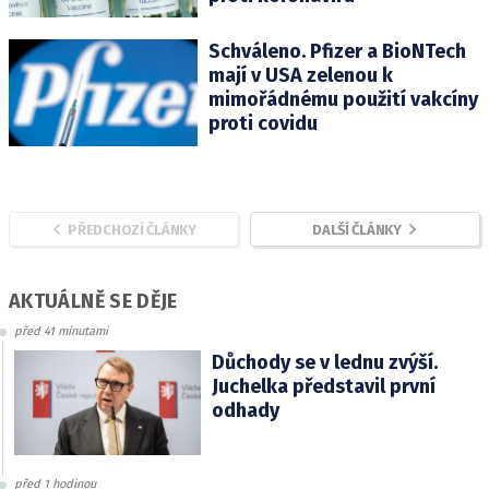
Schváleno. Pfizer a BioNTech
mají v USA zelenou k
mimořádnému použití vakcíny
proti covidu
PŘEDCHOZÍ ČLÁNKY
DALŠÍ ČLÁNKY
AKTUÁLNĚ SE DĚJE
před 41 minutami
Důchody se v lednu zvýší.
Juchelka představil první
odhady
před 1 hodinou