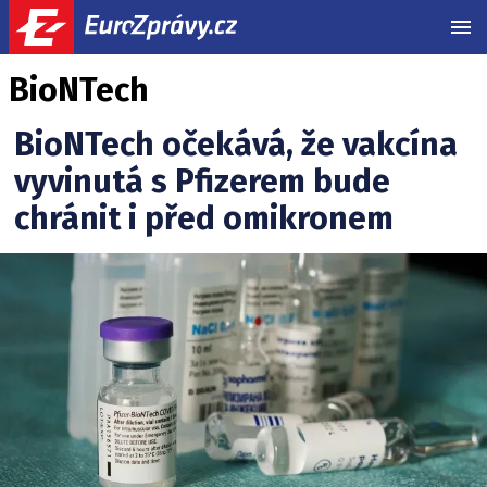
MEN
BioNTech
BioNTech očekává, že vakcína
vyvinutá s Pfizerem bude
chránit i před omikronem