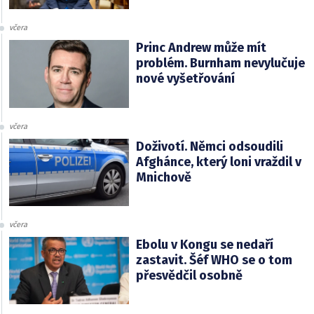
včera
Princ Andrew může mít
problém. Burnham nevylučuje
nové vyšetřování
včera
Doživotí. Němci odsoudili
Afghánce, který loni vraždil v
Mnichově
včera
Ebolu v Kongu se nedaří
zastavit. Šéf WHO se o tom
přesvědčil osobně