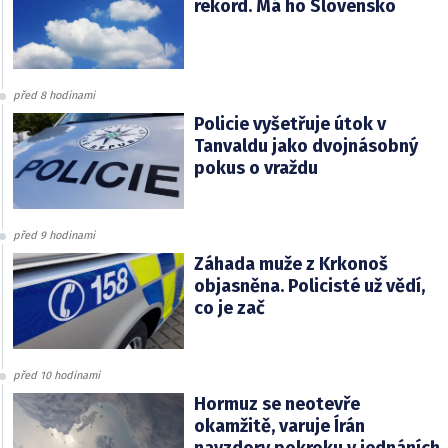
rekord. Má ho Slovensko
před 8 hodinami
Policie vyšetřuje útok v
Tanvaldu jako dvojnásobný
pokus o vraždu
před 9 hodinami
Záhada muže z Krkonoš
objasněna. Policisté už vědí,
co je zač
před 10 hodinami
Hormuz se neotevře
okamžitě, varuje Írán