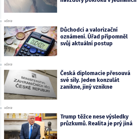
navzdory pokroku v jednáních
včera
Důchodci a valorizační
oznámení. Úřad připomněl
svůj aktuální postup
včera
Česká diplomacie přesouvá
své síly. Jeden konzulát
zanikne, jiný vznikne
včera
Trump těžce nese výsledky
průzkumů. Realita je prý jiná