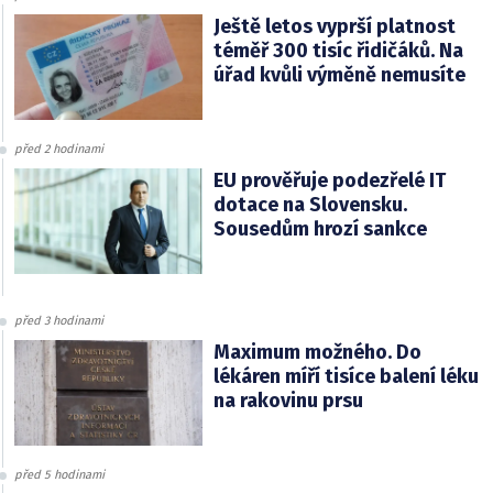
Ještě letos vyprší platnost
téměř 300 tisíc řidičáků. Na
úřad kvůli výměně nemusíte
před 2 hodinami
EU prověřuje podezřelé IT
dotace na Slovensku.
Sousedům hrozí sankce
před 3 hodinami
Maximum možného. Do
lékáren míří tisíce balení léku
na rakovinu prsu
před 5 hodinami