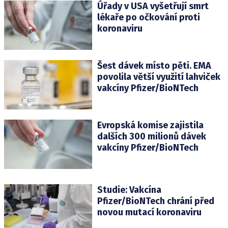
Úřady v USA vyšetřují smrt
lékaře po očkování proti
koronaviru
Šest dávek místo pěti. EMA
povolila větší využití lahviček
vakcíny Pfizer/BioNTech
Evropská komise zajistila
dalších 300 milionů dávek
vakcíny Pfizer/BioNTech
Studie: Vakcína
Pfizer/BioNTech chrání před
novou mutací koronaviru