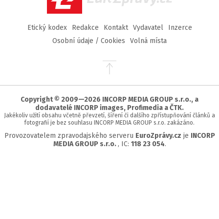
Etický kodex
Redakce
Kontakt
Vydavatel
Inzerce
Osobní údaje / Cookies
Volná místa
Přejít
na
začátek
stránky
Copyright © 2009—2026 INCORP MEDIA GROUP s.r.o., a
dodavatelé INCORP images, Profimedia a ČTK.
Jakékoliv užití obsahu včetně převzetí, šíření či dalšího zpřístupňování článků a
fotografií je bez souhlasu INCORP MEDIA GROUP s.r.o. zakázáno.
Provozovatelem zpravodajského serveru
EuroZprávy.cz
je
INCORP
MEDIA GROUP s.r.o.
, IC:
118 23 054
.