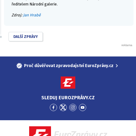
ředitelem Národní galerie.
Zdroj:
Jan Hrabě
DALŠÍ ZPRÁVY
Proč důvěřovat zpravodajství EuroZprávy.cz
SLEDUJ EUROZPRÁVY.CZ
Přejít
Přejít
Přejít
Přejít
na
na
na
na
Facebook
Twitter
Instagram
YouTube
EuroZprávy.cz