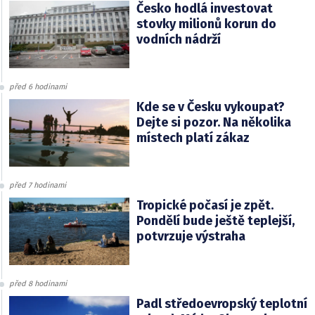
Česko hodlá investovat
stovky milionů korun do
vodních nádrží
před 6 hodinami
Kde se v Česku vykoupat?
Dejte si pozor. Na několika
místech platí zákaz
před 7 hodinami
Tropické počasí je zpět.
Pondělí bude ještě teplejší,
potvrzuje výstraha
před 8 hodinami
Padl středoevropský teplotní