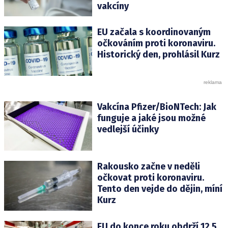
vakcíny
EU začala s koordinovaným
očkováním proti koronaviru.
Historický den, prohlásil Kurz
Vakcína Pfizer/BioNTech: Jak
funguje a jaké jsou možné
vedlejší účinky
Rakousko začne v neděli
očkovat proti koronaviru.
Tento den vejde do dějin, míní
Kurz
EU do konce roku obdrží 12,5