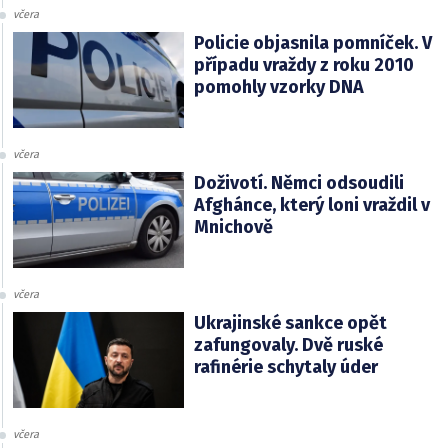
včera
Policie objasnila pomníček. V
případu vraždy z roku 2010
pomohly vzorky DNA
včera
Doživotí. Němci odsoudili
Afghánce, který loni vraždil v
Mnichově
včera
Ukrajinské sankce opět
zafungovaly. Dvě ruské
rafinérie schytaly úder
včera