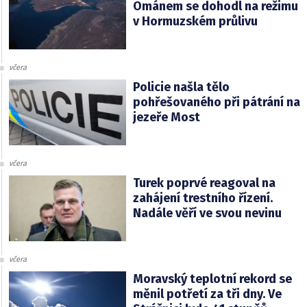
Ománem se dohodl na režimu
v Hormuzském průlivu
včera
Policie našla tělo
pohřešovaného při pátrání na
jezeře Most
včera
Turek poprvé reagoval na
zahájení trestního řízení.
Nadále věří ve svou nevinu
včera
Moravský teplotní rekord se
měnil potřetí za tři dny. Ve