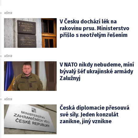
včera
V Česku dochází lék na
rakovinu prsu. Ministerstvo
přišlo s neotřelým řešením
včera
V NATO nikdy nebudeme, míní
bývalý šéf ukrajinské armády
Zalužnyj
včera
Česká diplomacie přesouvá
své síly. Jeden konzulát
zanikne, jiný vznikne