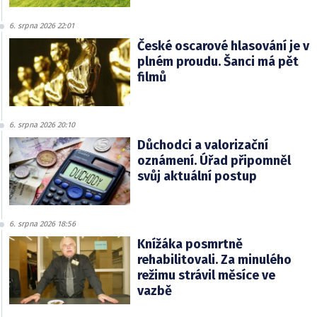
6. srpna 2026 22:01
České oscarové hlasování je v
plném proudu. Šanci má pět
filmů
6. srpna 2026 20:10
Důchodci a valorizační
oznámení. Úřad připomněl
svůj aktuální postup
6. srpna 2026 18:56
Knížáka posmrtně
rehabilitovali. Za minulého
režimu strávil měsíce ve
vazbě