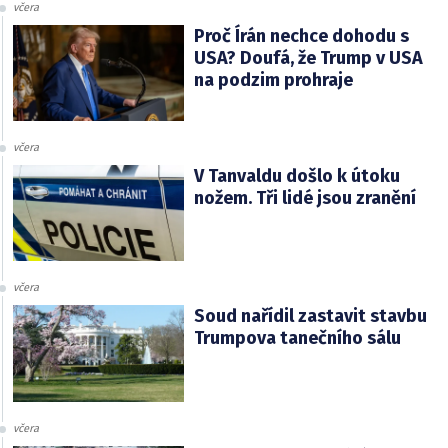
včera
Proč Írán nechce dohodu s
USA? Doufá, že Trump v USA
na podzim prohraje
včera
V Tanvaldu došlo k útoku
nožem. Tři lidé jsou zranění
včera
Soud nařídil zastavit stavbu
Trumpova tanečního sálu
včera