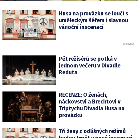
Husa na provázku se loučí s
uměleckým šéfem i slavnou
vánoční inscenací
Pět režisérů se potká v
jednom večeru v Divadle
Reduta
RECENZE: O ženách,
náckovství a Brechtovi v
Triptychu Divadla Husa na
provázku
Tři ženy z odlišných režimů
budou trpět v nové inscenaci