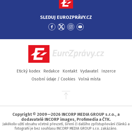
SLEDUJ EUROZPRÁVY.CZ
Přejít
Přejít
Přejít
Přejít
na
na
na
na
Facebook
Twitter
Instagram
YouTube
EuroZprávy.cz
Etický kodex
Redakce
Kontakt
Vydavatel
Inzerce
Osobní údaje / Cookies
Volná místa
Přejít
na
začátek
stránky
Copyright © 2009—2026 INCORP MEDIA GROUP s.r.o., a
dodavatelé INCORP images, Profimedia a ČTK.
Jakékoliv užití obsahu včetně převzetí, šíření či dalšího zpřístupňování článků a
fotografií je bez souhlasu INCORP MEDIA GROUP s.r.o. zakázáno.