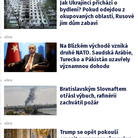
Jak Ukrajinci přichází o
bydlení? Pokud odejdou z
okupovaných oblastí, Rusové
jim dům zabaví
včera
Na Blízkém východě vzniká
druhé NATO. Saudská Arábie,
Turecko a Pákistán uzavřely
významnou dohodu
včera
Bratislavským Slovnaftem
otřásl výbuch, rafinérii
zachvátil požár
včera
Trump se opět pokouší