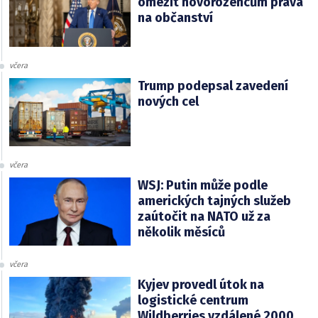
omezit novorozencům práva
na občanství
včera
Trump podepsal zavedení
nových cel
včera
WSJ: Putin může podle
amerických tajných služeb
zaútočit na NATO už za
několik měsíců
včera
Kyjev provedl útok na
logistické centrum
Wildberries vzdálené 2000