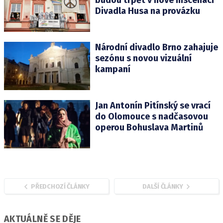
Divadla Husa na provázku
Národní divadlo Brno zahajuje
sezónu s novou vizuální
kampaní
Jan Antonín Pitínský se vrací
do Olomouce s nadčasovou
operou Bohuslava Martinů
PŘEDCHOZÍ ČLÁNKY
DALŠÍ ČLÁNKY
AKTUÁLNĚ SE DĚJE