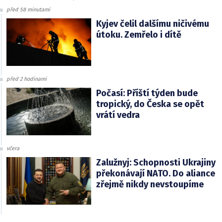
před 58 minutami
Kyjev čelil dalšímu ničivému
útoku. Zemřelo i dítě
před 2 hodinami
Počasí: Příští týden bude
tropický, do Česka se opět
vrátí vedra
včera
Zalužnyj: Schopnosti Ukrajiny
překonávají NATO. Do aliance
zřejmě nikdy nevstoupíme