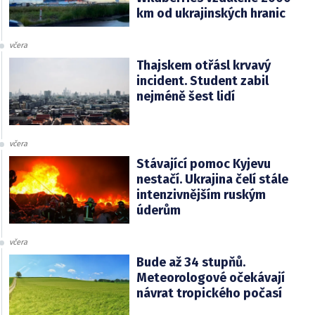
km od ukrajinských hranic
včera
Thajskem otřásl krvavý
incident. Student zabil
nejméně šest lidí
včera
Stávající pomoc Kyjevu
nestačí. Ukrajina čelí stále
intenzivnějším ruským
úderům
včera
Bude až 34 stupňů.
Meteorologové očekávají
návrat tropického počasí