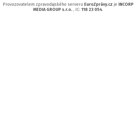
Provozovatelem zpravodajského serveru
EuroZprávy.cz
je
INCORP
MEDIA GROUP s.r.o.
, IC:
118 23 054
.