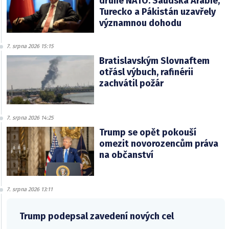
druhé NATO. Saudská Arábie,
Turecko a Pákistán uzavřely
významnou dohodu
7. srpna 2026 15:15
Bratislavským Slovnaftem
otřásl výbuch, rafinérii
zachvátil požár
7. srpna 2026 14:25
Trump se opět pokouší
omezit novorozencům práva
na občanství
7. srpna 2026 13:11
Trump podepsal zavedení nových cel