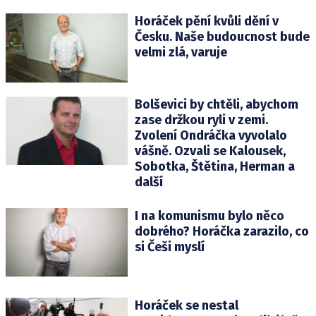
Horáček pění kvůli dění v
Česku. Naše budoucnost bude
velmi zlá, varuje
Bolševici by chtěli, abychom
zase držkou ryli v zemi.
Zvolení Ondráčka vyvolalo
vášně. Ozvali se Kalousek,
Sobotka, Štětina, Herman a
další
I na komunismu bylo něco
dobrého? Horáčka zarazilo, co
si Češi myslí
Horáček se nestal