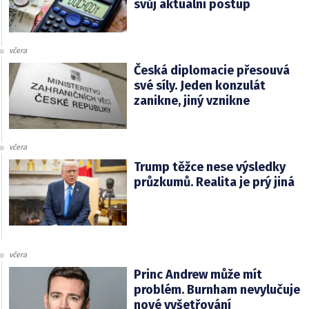
svůj aktuální postup
včera
Česká diplomacie přesouvá
své síly. Jeden konzulát
zanikne, jiný vznikne
včera
Trump těžce nese výsledky
průzkumů. Realita je prý jiná
včera
Princ Andrew může mít
problém. Burnham nevylučuje
nové vyšetřování