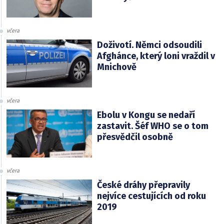
včera
Doživotí. Němci odsoudili
Afghánce, který loni vraždil v
Mnichově
včera
Ebolu v Kongu se nedaří
zastavit. Šéf WHO se o tom
přesvědčil osobně
včera
České dráhy přepravily
nejvíce cestujících od roku
2019