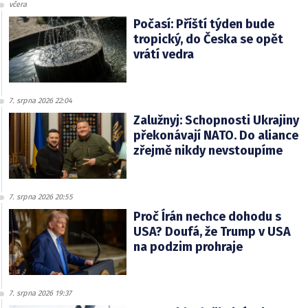
včera
Počasí: Příští týden bude
tropický, do Česka se opět
vrátí vedra
7. srpna 2026 22:04
Zalužnyj: Schopnosti Ukrajiny
překonávají NATO. Do aliance
zřejmě nikdy nevstoupíme
7. srpna 2026 20:55
Proč Írán nechce dohodu s
USA? Doufá, že Trump v USA
na podzim prohraje
7. srpna 2026 19:37