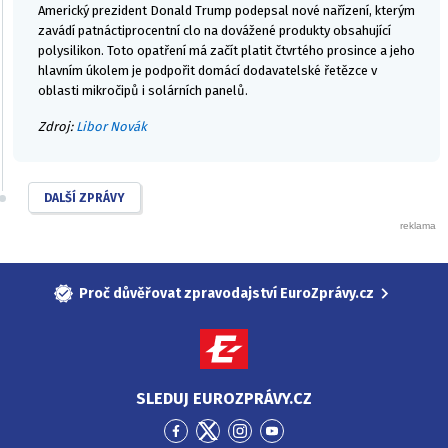
Americký prezident Donald Trump podepsal nové nařízení, kterým
zavádí patnáctiprocentní clo na dovážené produkty obsahující
polysilikon. Toto opatření má začít platit čtvrtého prosince a jeho
hlavním úkolem je podpořit domácí dodavatelské řetězce v
oblasti mikročipů i solárních panelů.
Zdroj:
Libor Novák
DALŠÍ ZPRÁVY
Proč důvěřovat zpravodajství EuroZprávy.cz
SLEDUJ EUROZPRÁVY.CZ
Přejít
Přejít
Přejít
Přejít