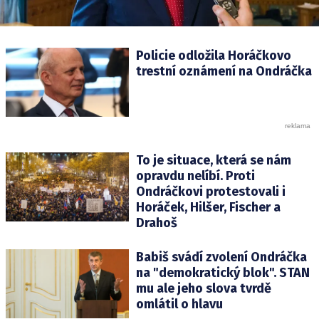
Policie odložila Horáčkovo
trestní oznámení na Ondráčka
To je situace, která se nám
opravdu nelíbí. Proti
Ondráčkovi protestovali i
Horáček, Hilšer, Fischer a
Drahoš
Babiš svádí zvolení Ondráčka
na "demokratický blok". STAN
mu ale jeho slova tvrdě
omlátil o hlavu