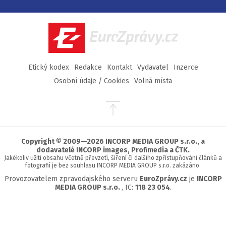
na
na
na
na
Facebook
Twitter
Instagram
YouTube
EuroZprávy.cz
Etický kodex
Redakce
Kontakt
Vydavatel
Inzerce
Osobní údaje / Cookies
Volná místa
Přejít
na
začátek
stránky
Copyright © 2009—2026 INCORP MEDIA GROUP s.r.o., a
dodavatelé INCORP images, Profimedia a ČTK.
Jakékoliv užití obsahu včetně převzetí, šíření či dalšího zpřístupňování článků a
fotografií je bez souhlasu INCORP MEDIA GROUP s.r.o. zakázáno.
Provozovatelem zpravodajského serveru
EuroZprávy.cz
je
INCORP
MEDIA GROUP s.r.o.
, IC:
118 23 054
.