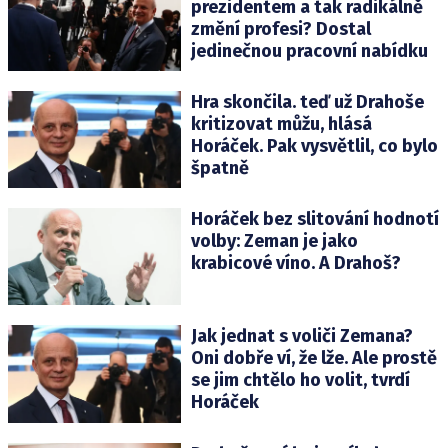
prezidentem a tak radikálně
změní profesi? Dostal
jedinečnou pracovní nabídku
Hra skončila. teď už Drahoše
kritizovat můžu, hlásá
Horáček. Pak vysvětlil, co bylo
špatně
Horáček bez slitování hodnotí
volby: Zeman je jako
krabicové víno. A Drahoš?
Jak jednat s voliči Zemana?
Oni dobře ví, že lže. Ale prostě
se jim chtělo ho volit, tvrdí
Horáček