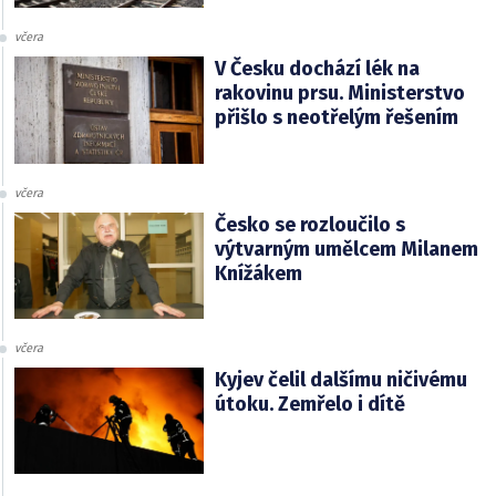
včera
V Česku dochází lék na
rakovinu prsu. Ministerstvo
přišlo s neotřelým řešením
včera
Česko se rozloučilo s
výtvarným umělcem Milanem
Knížákem
včera
Kyjev čelil dalšímu ničivému
útoku. Zemřelo i dítě