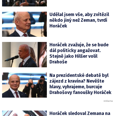
Udělal jsem vše, aby zvítězil
někdo jiný než Zeman, tvrdí
Horáček
Horáček zvažuje, že se bude
dál politicky angažovat.
Stejně jako Hilšer volil
Drahoše
Na prezidentské debatě byl
zájezd z kravína? Nevěšte
hlavy, vyhrajeme, burcuje
Drahošovy fanoušky Horáček
Horáček sledoval Zemana na