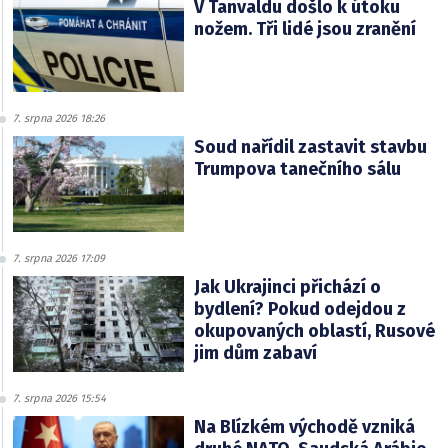
V Tanvaldu došlo k útoku
nožem. Tři lidé jsou zranění
7. srpna 2026 18:26
Soud nařídil zastavit stavbu
Trumpova tanečního sálu
7. srpna 2026 17:09
Jak Ukrajinci přichází o
bydlení? Pokud odejdou z
okupovaných oblastí, Rusové
jim dům zabaví
7. srpna 2026 15:54
Na Blízkém východě vzniká