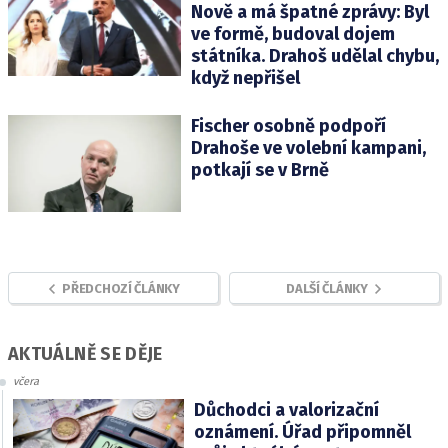
Nově a má špatné zprávy: Byl
ve formě, budoval dojem
státníka. Drahoš udělal chybu,
když nepřišel
Fischer osobně podpoří
Drahoše ve volební kampani,
potkají se v Brně
PŘEDCHOZÍ ČLÁNKY
DALŠÍ ČLÁNKY
AKTUÁLNĚ SE DĚJE
včera
Důchodci a valorizační
oznámení. Úřad připomněl