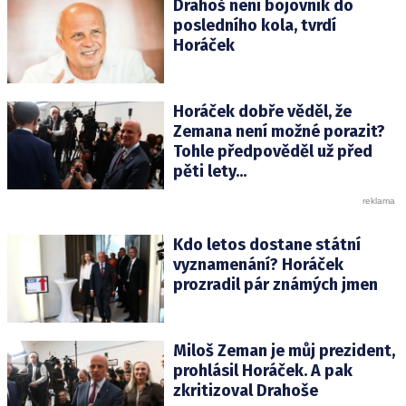
Drahoš není bojovník do
posledního kola, tvrdí
Horáček
Horáček dobře věděl, že
Zemana není možné porazit?
Tohle předpověděl už před
pěti lety...
Kdo letos dostane státní
vyznamenání? Horáček
prozradil pár známých jmen
Miloš Zeman je můj prezident,
prohlásil Horáček. A pak
zkritizoval Drahoše