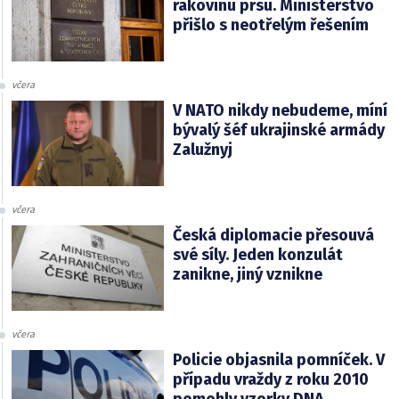
rakovinu prsu. Ministerstvo
přišlo s neotřelým řešením
včera
V NATO nikdy nebudeme, míní
bývalý šéf ukrajinské armády
Zalužnyj
včera
Česká diplomacie přesouvá
své síly. Jeden konzulát
zanikne, jiný vznikne
včera
Policie objasnila pomníček. V
případu vraždy z roku 2010