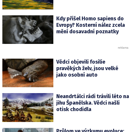
Kdy přišel Homo sapiens do
Evropy? Kosterní nález zcela
mění dosavadní poznatky
Vědci objevili fosilie
pravěkých želv, jsou velké
jako osobní auto
Neandrtálci rádi trávili léto na
jihu Španělska. Vědci našli
otisk chodidla
Průlom ve výzkumu evoluce: