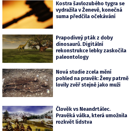
Kostra šavlozubého tygra se
vydražila v Ženevě, konečná
suma předčila očekávání
Prapodivný pták z doby
dinosaurů. Digitální
rekonstrukce lebky zaskočila
paleontology
Nová studie zcela mění
pohled na pravěk: Ženy patrně
lovily zvěř stejně jako muži
Člověk vs Neandrtálec.
Pravěká válka, která umožnila
rozkvět lidstva