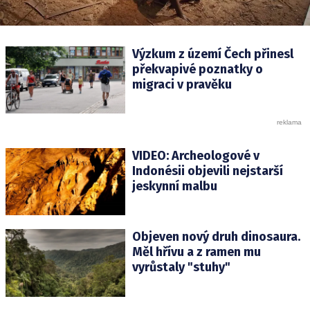
Výzkum z území Čech přinesl
překvapivé poznatky o
migraci v pravěku
VIDEO: Archeologové v
Indonésii objevili nejstarší
jeskynní malbu
Objeven nový druh dinosaura.
Měl hřívu a z ramen mu
vyrůstaly "stuhy"