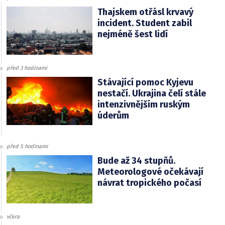
Thajskem otřásl krvavý
incident. Student zabil
nejméně šest lidí
před 3 hodinami
Stávající pomoc Kyjevu
nestačí. Ukrajina čelí stále
intenzivnějším ruským
úderům
před 5 hodinami
Bude až 34 stupňů.
Meteorologové očekávají
návrat tropického počasí
včera