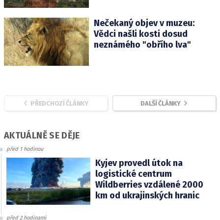
Nečekaný objev v muzeu:
Vědci našli kosti dosud
neznámého "obřího lva"
PŘEDCHOZÍ ČLÁNKY
DALŠÍ ČLÁNKY
AKTUÁLNĚ SE DĚJE
před 1 hodinou
Kyjev provedl útok na
logistické centrum
Wildberries vzdálené 2000
km od ukrajinských hranic
před 2 hodinami