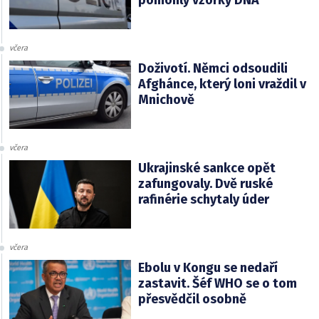
pomohly vzorky DNA
včera
Doživotí. Němci odsoudili
Afghánce, který loni vraždil v
Mnichově
včera
Ukrajinské sankce opět
zafungovaly. Dvě ruské
rafinérie schytaly úder
včera
Ebolu v Kongu se nedaří
zastavit. Šéf WHO se o tom
přesvědčil osobně