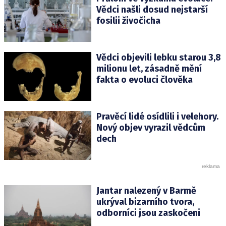
Vědci našli dosud nejstarší
fosilii živočicha
Vědci objevili lebku starou 3,8
milionu let, zásadně mění
fakta o evoluci člověka
Pravěcí lidé osídlili i velehory.
Nový objev vyrazil vědcům
dech
Jantar nalezený v Barmě
ukrýval bizarního tvora,
odborníci jsou zaskočeni