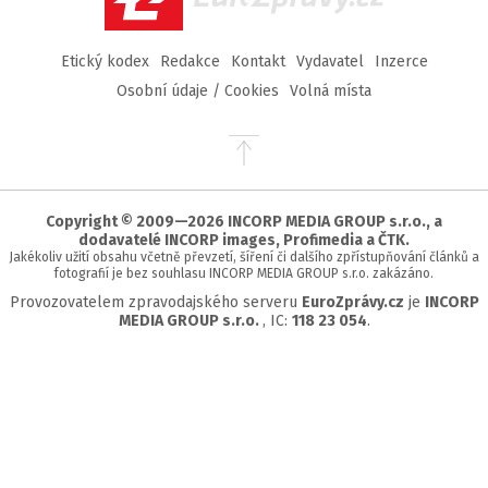
Etický kodex
Redakce
Kontakt
Vydavatel
Inzerce
Osobní údaje / Cookies
Volná místa
Přejít
na
začátek
stránky
Copyright © 2009—2026 INCORP MEDIA GROUP s.r.o., a
dodavatelé INCORP images, Profimedia a ČTK.
Jakékoliv užití obsahu včetně převzetí, šíření či dalšího zpřístupňování článků a
fotografií je bez souhlasu INCORP MEDIA GROUP s.r.o. zakázáno.
Provozovatelem zpravodajského serveru
EuroZprávy.cz
je
INCORP
MEDIA GROUP s.r.o.
, IC:
118 23 054
.