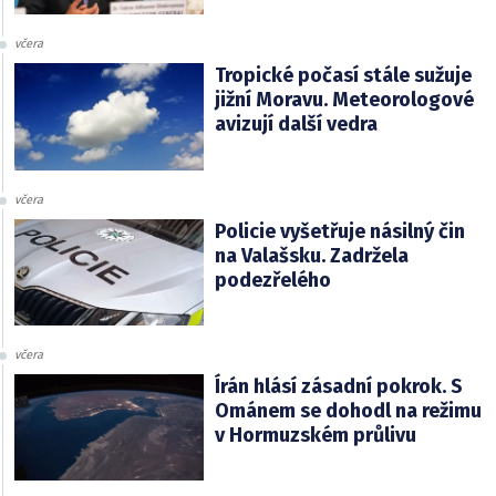
včera
Tropické počasí stále sužuje
jižní Moravu. Meteorologové
avizují další vedra
včera
Policie vyšetřuje násilný čin
na Valašsku. Zadržela
podezřelého
včera
Írán hlásí zásadní pokrok. S
Ománem se dohodl na režimu
v Hormuzském průlivu