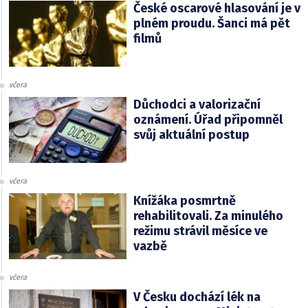
České oscarové hlasování je v
plném proudu. Šanci má pět
filmů
včera
Důchodci a valorizační
oznámení. Úřad připomněl
svůj aktuální postup
včera
Knížáka posmrtně
rehabilitovali. Za minulého
režimu strávil měsíce ve
vazbě
včera
V Česku dochází lék na