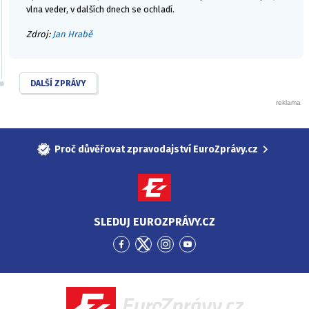
vlna veder, v dalších dnech se ochladí.
Zdroj:
Jan Hrabě
DALŠÍ ZPRÁVY
Proč důvěřovat zpravodajství EuroZprávy.cz
SLEDUJ EUROZPRÁVY.CZ
Přejít
Přejít
Přejít
Přejít
na
na
na
na
Facebook
Twitter
Instagram
YouTube
EuroZprávy.cz