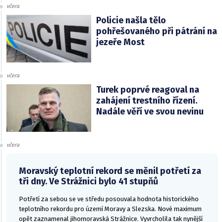
včera
Policie našla tělo
pohřešovaného při pátrání na
jezeře Most
včera
Turek poprvé reagoval na
zahájení trestního řízení.
Nadále věří ve svou nevinu
včera
Moravský teplotní rekord se měnil potřetí za
tři dny. Ve Strážnici bylo 41 stupňů
Potřetí za sebou se ve středu posouvala hodnota historického
teplotního rekordu pro území Moravy a Slezska. Nové maximum
opět zaznamenal jihomoravská Strážnice. Vyvrcholila tak nynější