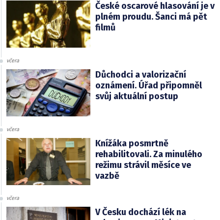
České oscarové hlasování je v
plném proudu. Šanci má pět
filmů
včera
Důchodci a valorizační
oznámení. Úřad připomněl
svůj aktuální postup
včera
Knížáka posmrtně
rehabilitovali. Za minulého
režimu strávil měsíce ve
vazbě
včera
V Česku dochází lék na