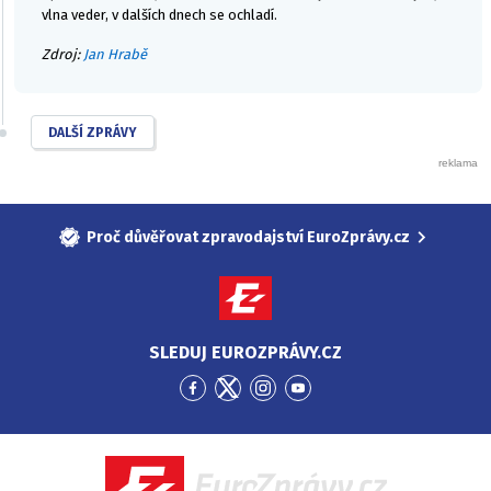
vlna veder, v dalších dnech se ochladí.
Zdroj:
Jan Hrabě
DALŠÍ ZPRÁVY
Proč důvěřovat zpravodajství EuroZprávy.cz
SLEDUJ EUROZPRÁVY.CZ
Přejít
Přejít
Přejít
Přejít
na
na
na
na
Facebook
Twitter
Instagram
YouTube
EuroZprávy.cz