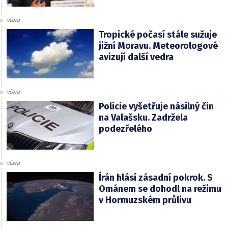
včera
Tropické počasí stále sužuje
jižní Moravu. Meteorologové
avizují další vedra
včera
Policie vyšetřuje násilný čin
na Valašsku. Zadržela
podezřelého
včera
Írán hlásí zásadní pokrok. S
Ománem se dohodl na režimu
v Hormuzském průlivu