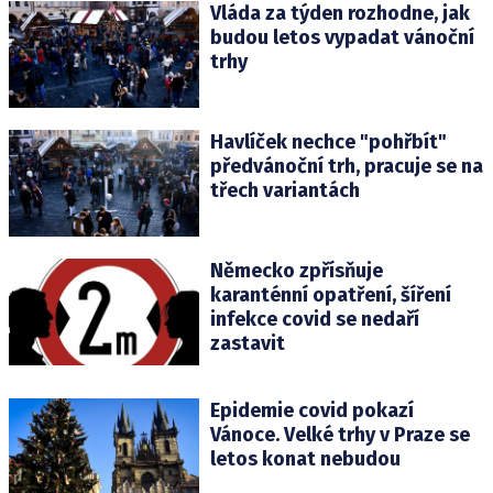
Vláda za týden rozhodne, jak
budou letos vypadat vánoční
trhy
Havlíček nechce "pohřbít"
předvánoční trh, pracuje se na
třech variantách
Německo zpřísňuje
karanténní opatření, šíření
infekce covid se nedaří
zastavit
Epidemie covid pokazí
Vánoce. Velké trhy v Praze se
letos konat nebudou