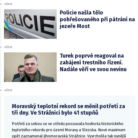
včera
Policie našla tělo
pohřešovaného při pátrání na
jezeře Most
včera
Turek poprvé reagoval na
zahájení trestního řízení.
Nadále věří ve svou nevinu
včera
Moravský teplotní rekord se měnil potřetí za
tři dny. Ve Strážnici bylo 41 stupňů
Potřetí za sebou se ve středu posouvala hodnota historického
teplotního rekordu pro území Moravy a Slezska. Nové maximum
opět zaznamenal jihomoravská Strážnice. Vyvrcholila tak nynější