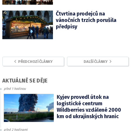
Čtvrtina prodejců na
vánočních trzích porušila
předpisy
PŘEDCHOZÍ ČLÁNKY
DALŠÍ ČLÁNKY
AKTUÁLNĚ SE DĚJE
před 1 hodinou
Kyjev provedl útok na
logistické centrum
Wildberries vzdálené 2000
km od ukrajinských hranic
před 2 hodinami