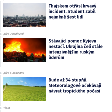
Thajskem otřásl krvavý
incident. Student zabil
nejméně šest lidí
před 3 hodinami
Stávající pomoc Kyjevu
nestačí. Ukrajina čelí stále
intenzivnějším ruským
úderům
před 5 hodinami
Bude až 34 stupňů.
Meteorologové očekávají
návrat tropického počasí
včera