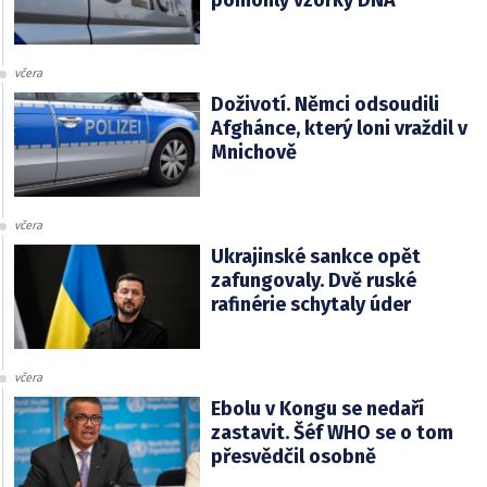
pomohly vzorky DNA
včera
Doživotí. Němci odsoudili
Afghánce, který loni vraždil v
Mnichově
včera
Ukrajinské sankce opět
zafungovaly. Dvě ruské
rafinérie schytaly úder
včera
Ebolu v Kongu se nedaří
zastavit. Šéf WHO se o tom
přesvědčil osobně