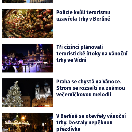
Policie kvůli terorismu
uzavřela trhy v Berlíně
Tři cizinci plánovali
teroristické útoky na vánoční
trhy ve Vídni
Praha se chystá na Vánoce.
Strom se rozsvítí na známou
večerníčkovou melodii
V Berlíně se otevřely vánoční
trhy. Dostaly nepěknou
přezdívku