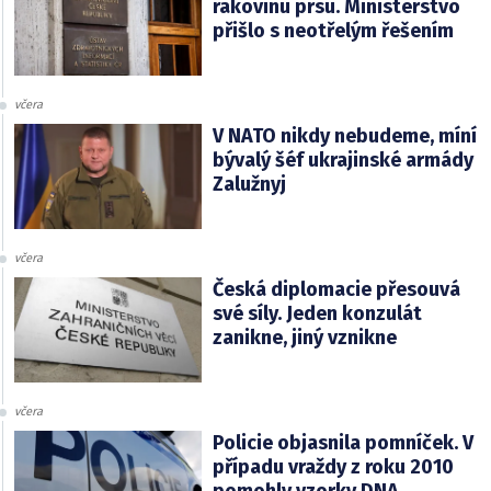
rakovinu prsu. Ministerstvo
přišlo s neotřelým řešením
včera
V NATO nikdy nebudeme, míní
bývalý šéf ukrajinské armády
Zalužnyj
včera
Česká diplomacie přesouvá
své síly. Jeden konzulát
zanikne, jiný vznikne
včera
Policie objasnila pomníček. V
případu vraždy z roku 2010