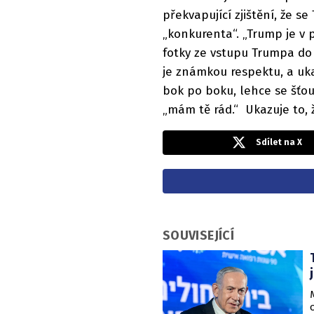
překvapující zjištění, že s
„konkurenta“. „Trump je v
fotky ze vstupu Trumpa do 
je známkou respektu, a uk
bok po boku, lehce se šťouch
„mám tě rád.“ Ukazuje to, že
Sdílet na X
SOUVISEJÍCÍ