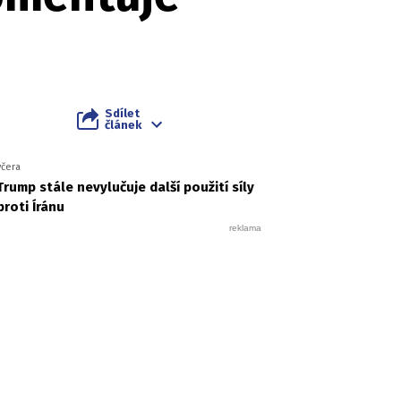
Sdílet
článek
včera
Trump stále nevylučuje další použití síly
proti Íránu