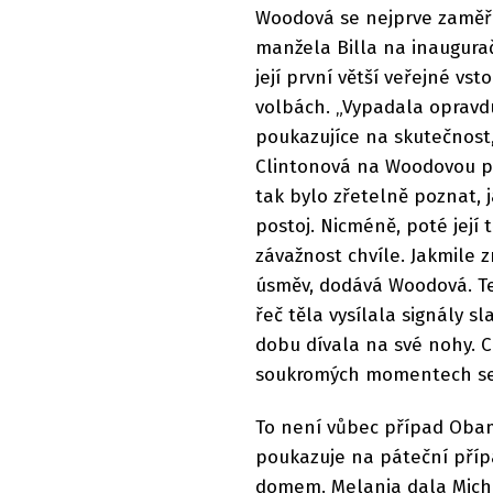
Woodová se nejprve zaměři
manžela Billa na inaugura
její první větší veřejné vs
volbách. „Vypadala opravdu
poukazujíce na skutečnost,
Clintonová na Woodovou půs
tak bylo zřetelně poznat, 
postoj. Nicméně, poté její 
závažnost chvíle. Jakmile 
úsměv, dodává Woodová. Ten
řeč těla vysílala signály s
dobu dívala na své nohy. Co
soukromých momentech se u
To není vůbec případ Obamo
poukazuje na páteční příp
domem. Melania dala Miche