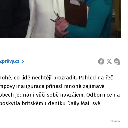
Zprávy.cz
FACEBOOK
X
ZPRÁ
ohé, co lidé nechtějí prozradit. Pohled na řeč
mpovy inaugurace přinesl mnohé zajímavé
sobech jednání vůči sobě navzájem. Odbornice na
poskytla britskému deníku Daily Mail své