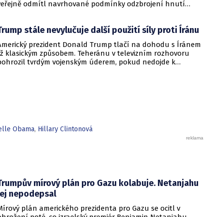
veřejně odmítl navrhované podmínky odzbrojení hnutí
Hamás. Zatímco šéf Bílého domu dříve tvrdil, že Izrael je s
předběžnou dohodou spokojen, izraelská vláda dala jasně
Trump stále nevylučuje další použití síly proti Íránu
najevo, že finální text nepodepsala.
Americký prezident Donald Trump tlačí na dohodu s Íránem
již klasickým způsobem. Teheránu v televizním rozhovoru
pohrozil tvrdým vojenským úderem, pokud nedojde k
otevření Hormuzského průlivu.
helle Obama
,
Hillary Clintonová
Trumpův mírový plán pro Gazu kolabuje. Netanjahu
jej nepodepsal
Mírový plán amerického prezidenta pro Gazu se ocitl v