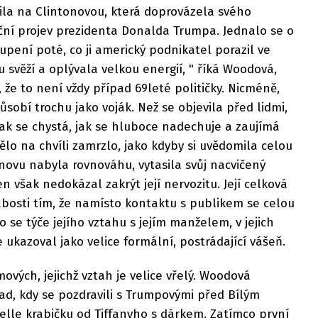
la na Clintonovou, která doprovázela svého
ční projev prezidenta Donalda Trumpa. Jednalo se o
toupení poté, co ji americký podnikatel porazil ve
 svěží a oplývala velkou energií, " říká Woodová,
 že to není vždy případ 69leté političky. Nicméně,
obí trochu jako voják. Než se objevila před lidmi,
jak se chystá, jak se hluboce nadechuje a zaujímá
tělo na chvíli zamrzlo, jako kdyby si uvědomila celou
znovu nabyla rovnováhu, vytasila svůj nacvičený
 však nedokázal zakrýt její nervozitu. Její celková
labosti tím, že namísto kontaktu s publikem se celou
 se týče jejího vztahu s jejím manželem, v jejich
kazoval jako velice formální, postrádající vášeň.
vých, jejichž vztah je velice vřelý. Woodová
ad, kdy se pozdravili s Trumpovými před Bílým
lle krabičku od Tiffanyho s dárkem. Zatímco první