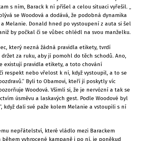
am s ním, Barack k ní přišel a celou situaci vyřešil. „
ozplývá se Woodová a dodává, že podobná dynamika
 a Melanie. Donald hned po vystoupení z auta si šel
aniž by počkal či se vůbec ohlédl na svou manželku.
ec, který nezná žádná pravidla etikety, tvrdí
 držet za ruku, aby jí pomohl do těch schodů. Ano,
existují pravidla etikety, a toto chování
 respekt nebo vřelost k ní, když vystoupil, a to se
zdravů.“ Byli to Obamovi, kteří jí poskytly víc
ozorňuje Woodová. Všimli si, že je nervózní a tak se
nictvím úsměvu a laskavých gest. Podle Woodové byl
 když dali své paže kolem Melanie a vstoupili s ní
mu nepřátelství, které vládlo mezi Barackem
během vyhrocené kampaně i po ní, je poněkud