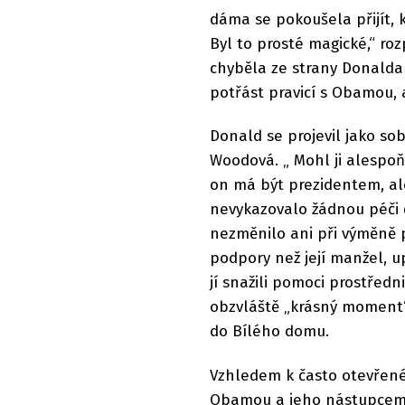
dáma se pokoušela přijít, k
Byl to prosté magické,“ r
chyběla ze strany Donalda
potřást pravicí s Obamou, 
Donald se projevil jako sob
Woodová. „ Mohl ji alespoň
on má být prezidentem, ale 
nevykazovalo žádnou péči či
nezměnilo ani při výměně po
podpory než její manžel, up
jí snažili pomoci prostřed
obzvláště „krásný moment“,
do Bílého domu.
Vzhledem k často otevřené
Obamou a jeho nástupcem 