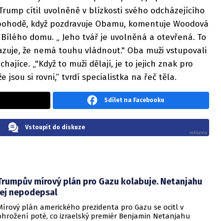
e Trump cítil uvolněně v blízkosti svého odcházejícího
 pohodě, když pozdravuje Obamu, komentuje Woodová
Bílého domu. „ Jeho tvář je uvolněná a otevřená. To
azuje, že nemá touhu vládnout." Oba muži vstupovali
ajíce. „"Když to muži dělají, je to jejich znak pro
 jsou si rovni,“ tvrdí specialistka na řeč těla.
Sdílet na Facebooku
Vstoupit do diskuze
Trumpův mírový plán pro Gazu kolabuje. Netanjahu
jej nepodepsal
Mírový plán amerického prezidenta pro Gazu se ocitl v
ohrožení poté, co izraelský premiér Benjamin Netanjahu