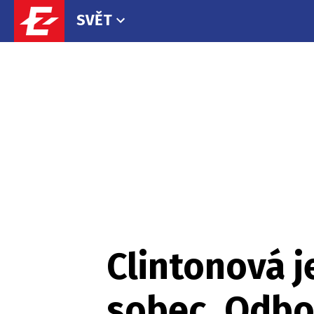
SVĚT
Clintonová j
sobec. Odbo