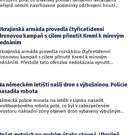
ohrožení poté, co izraelský premiér Benjamin Netanjahu
veřejně odmítl navrhované podmínky odzbrojení hnutí
Hamás. Zatímco šéf Bílého domu dříve tvrdil, že Izrael je s
předběžnou dohodou spokojen, izraelská vláda dala jasně
najevo, že finální text nepodepsala.
Ukrajinská armáda provedla čtyřicetidenní
dronovou kampaň s cílem přinutit Kreml k mírovým
jednáním
Ukrajinská armáda provedla rozsáhlou čtyřicetidenní
dronovou kampaň s cílem přinutit Kreml k mírovým
jednáním. Přestože tato ofenziva nedokázala vynutit
okamžité příměří, způsobila obrovské a citelné škody v ruské
ojenské i civilní logistice.
Na německém letišti našli dron s výbušninou. Policie
nasadila robota
Německá policie musela na letišti v Lipsku nasadit
protibombového robota poté, co byl v zabezpečeném
prostoru nákladní zóny objeven dron vybavený výbušným
zařízením. Incident se odehrál v bezprostřední blízkosti
ukrajinského nákladního letounu a vyžádal si dočasné
přerušení provozu i odklonění několika letů.
Počet mrtvých po ruském útoku stoupá. Ukrajině