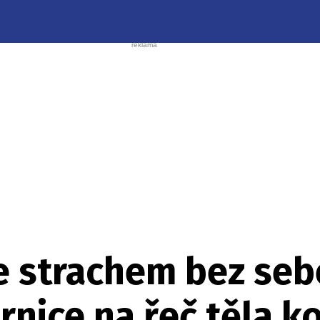
e strachem bez seb
rnice na řeč těla 