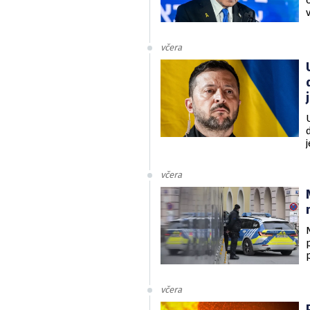
včera
v
včera
včera