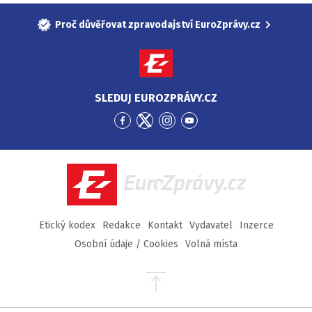
Proč důvěřovat zpravodajství EuroZprávy.cz
SLEDUJ EUROZPRÁVY.CZ
Přejít
Přejít
Přejít
Přejít
na
na
na
na
Facebook
Twitter
Instagram
YouTube
EuroZprávy.cz
Etický kodex
Redakce
Kontakt
Vydavatel
Inzerce
Osobní údaje / Cookies
Volná místa
Přejít
na
začátek
stránky