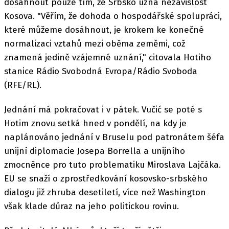
dosáhnout pouze tím, že Srbsko uzná nezávislost
Kosova. "Věřím, že dohoda o hospodářské spolupráci,
které můžeme dosáhnout, je krokem ke konečné
normalizaci vztahů mezi oběma zeměmi, což
znamená jedině vzájemné uznání," citovala Hotiho
stanice Rádio Svobodná Evropa/Rádio Svoboda
(RFE/RL).
Jednání má pokračovat i v pátek. Vučić se poté s
Hotim znovu setká hned v pondělí, na kdy je
naplánováno jednání v Bruselu pod patronátem šéfa
unijní diplomacie Josepa Borrella a unijního
zmocněnce pro tuto problematiku Miroslava Lajčáka.
EU se snaží o zprostředkování kosovsko-srbského
dialogu již zhruba desetiletí, více než Washington
však klade důraz na jeho politickou rovinu.