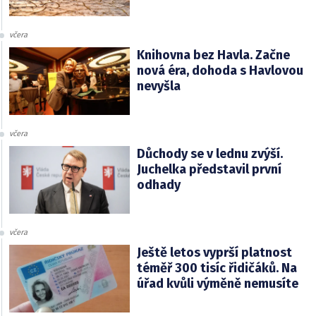
včera
Knihovna bez Havla. Začne
nová éra, dohoda s Havlovou
nevyšla
včera
Důchody se v lednu zvýší.
Juchelka představil první
odhady
včera
Ještě letos vyprší platnost
téměř 300 tisíc řidičáků. Na
úřad kvůli výměně nemusíte