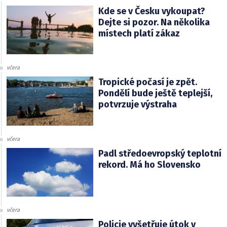
Kde se v Česku vykoupat?
Dejte si pozor. Na několika
místech platí zákaz
včera
Tropické počasí je zpět.
Pondělí bude ještě teplejší,
potvrzuje výstraha
včera
Padl středoevropský teplotní
rekord. Má ho Slovensko
včera
Policie vyšetřuje útok v