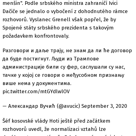
menšin". Podle srbského ministra zahraničí Ivici
Dačiče se jednalo o vybočení z dohodnutého rámce
rozhovorů. Vyslanec Grenell však popřel, že by
Spojené státy srbského prezidenta s takovým
požadavkem konfrontovaly.
Pазговори и даље трају, не знам да ли ће договор
да буде постигнут. Људи из Трампове
администрације били cy фер, саслушали су нас,
тачке у којој се говори о међусобном признању
више нема у документима.
pic.twitter.com/mtGYdlwlOV
— Александар Вучић (@avucic) September 3, 2020
Šéf kosovské vlády Hoti ještě před začátkem
rozhovorů uvedl, že normalizaci vztahů lze