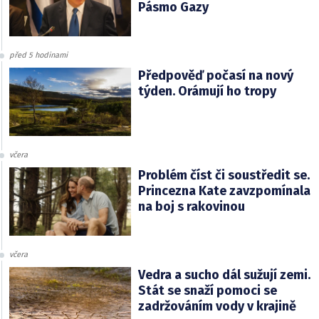
Pásmo Gazy
před 5 hodinami
Předpověď počasí na nový
týden. Orámují ho tropy
včera
Problém číst či soustředit se.
Princezna Kate zavzpomínala
na boj s rakovinou
včera
Vedra a sucho dál sužují zemi.
Stát se snaží pomoci se
zadržováním vody v krajině