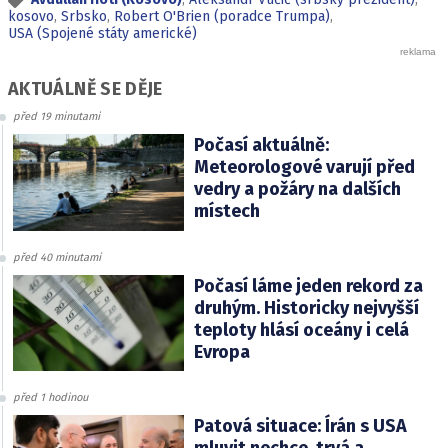
kosovo
,
Srbsko
,
Robert O'Brien (poradce Trumpa)
,
USA (Spojené státy americké)
AKTUÁLNĚ SE DĚJE
před 19 minutami
Počasí aktuálně:
Meteorologové varují před
vedry a požáry na dalších
místech
před 40 minutami
Počasí láme jeden rekord za
druhým. Historicky nejvyšší
teploty hlásí oceány i celá
Evropa
před 1 hodinou
Patová situace: Írán s USA
mluvit nechce, trvá a