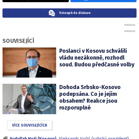
Vstoupit do diskuze
SOUVISEJÍCÍ
Poslanci v Kosovu schválili
vládu nezákonně, rozhodl
soud. Budou předčasné volby
Dohoda Srbsko-Kosovo
podepsána. Co je jejím
obsahem? Reakce jsou
rozporuplné
VÍCE SOUVISEJÍCÍCH
Avdullah Hoti (Kosovo)
,
Aleksandr Vučič (srbský prezident)
,