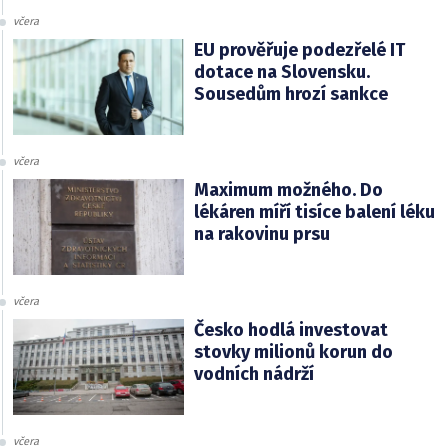
včera
EU prověřuje podezřelé IT
dotace na Slovensku.
Sousedům hrozí sankce
včera
Maximum možného. Do
lékáren míří tisíce balení léku
na rakovinu prsu
včera
Česko hodlá investovat
stovky milionů korun do
vodních nádrží
včera