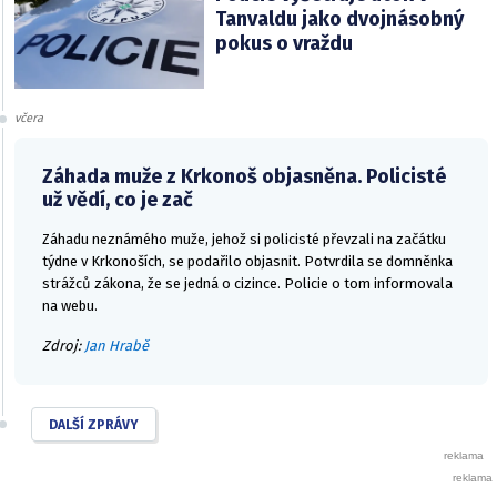
Tanvaldu jako dvojnásobný
pokus o vraždu
včera
Záhada muže z Krkonoš objasněna. Policisté
už vědí, co je zač
Záhadu neznámého muže, jehož si policisté převzali na začátku
týdne v Krkonoších, se podařilo objasnit. Potvrdila se domněnka
strážců zákona, že se jedná o cizince. Policie o tom informovala
na webu.
Zdroj:
Jan Hrabě
DALŠÍ ZPRÁVY