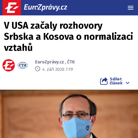
MEN
V USA začaly rozhovory
Srbska a Kosova o normalizaci
vztahů
EuroZprávy.cz
,
ČTK
4. září 2020 7:19
Sdílet
článek