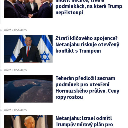
podmínkách, na které Trump
nepřistoupí
před 2 hodinami
Ztratí klíčového spojence?
Netanjahu riskuje otevřený
konflikt s Trumpem
před 3 hodinami
Teherán předložil seznam
podmínek pro otevření
Hormuzského průlivu. Ceny
ropy rostou
před 3 hodinami
Netanjahu: Izrael odmítl
Trumpův mírový plán pro