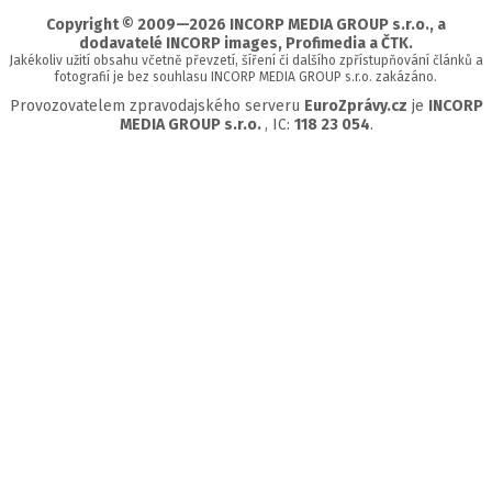
Copyright © 2009—2026 INCORP MEDIA GROUP s.r.o., a
dodavatelé INCORP images, Profimedia a ČTK.
Jakékoliv užití obsahu včetně převzetí, šíření či dalšího zpřístupňování článků a
fotografií je bez souhlasu INCORP MEDIA GROUP s.r.o. zakázáno.
Provozovatelem zpravodajského serveru
EuroZprávy.cz
je
INCORP
MEDIA GROUP s.r.o.
, IC:
118 23 054
.