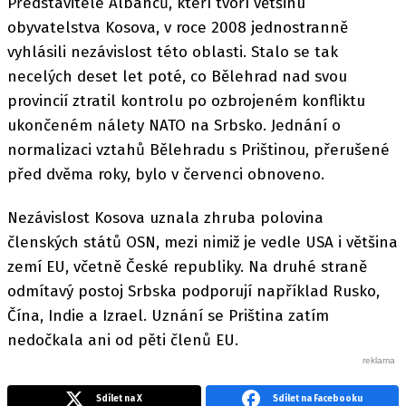
Představitelé Albánců, kteří tvoří většinu
obyvatelstva Kosova, v roce 2008 jednostranně
vyhlásili nezávislost této oblasti. Stalo se tak
necelých deset let poté, co Bělehrad nad svou
provincií ztratil kontrolu po ozbrojeném konfliktu
ukončeném nálety NATO na Srbsko. Jednání o
normalizaci vztahů Bělehradu s Prištinou, přerušené
před dvěma roky, bylo v červenci obnoveno.
Nezávislost Kosova uznala zhruba polovina
členských států OSN, mezi nimiž je vedle USA i většina
zemí EU, včetně České republiky. Na druhé straně
odmítavý postoj Srbska podporují například Rusko,
Čína, Indie a Izrael. Uznání se Priština zatím
nedočkala ani od pěti členů EU.
Sdílet na X
Sdílet na Facebooku