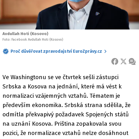
Avdullah Hoti (Kosovo)
Foto: Facebook Avdullah Hoti (Kosovo)
Proč důvěřovat zpravodajství EuroZprávy.cz
FACEBOOK
X
ZPR
Ve Washingtonu se ve čtvrtek sešli zástupci
Srbska a Kosova na jednání, které má vést k
normalizaci vzájemných vztahů. Tématem je
především ekonomika. Srbská strana sdělila, že
odmítla překvapivý požadavek Spojených států
na uznání Kosova. Priština zopakovala svou
pozici, že normalizace vztahů nelze dosáhnout