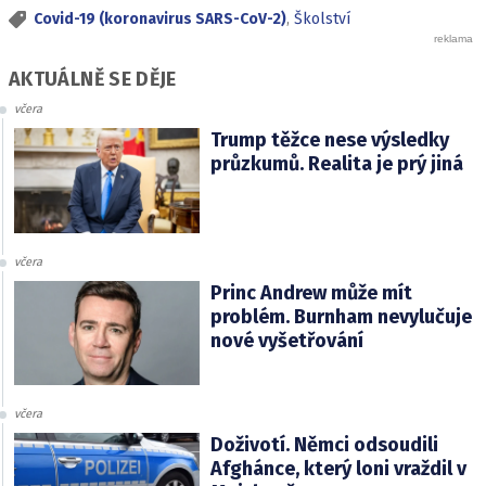
Covid-19 (koronavirus SARS-CoV-2)
,
Školství
AKTUÁLNĚ SE DĚJE
včera
Trump těžce nese výsledky
průzkumů. Realita je prý jiná
včera
Princ Andrew může mít
problém. Burnham nevylučuje
nové vyšetřování
včera
Doživotí. Němci odsoudili
Afghánce, který loni vraždil v