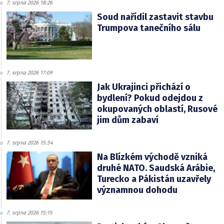
7. srpna 2026 18:26
Soud nařídil zastavit stavbu
Trumpova tanečního sálu
7. srpna 2026 17:09
Jak Ukrajinci přichází o
bydlení? Pokud odejdou z
okupovaných oblastí, Rusové
jim dům zabaví
7. srpna 2026 15:54
Na Blízkém východě vzniká
druhé NATO. Saudská Arábie,
Turecko a Pákistán uzavřely
významnou dohodu
7. srpna 2026 15:15