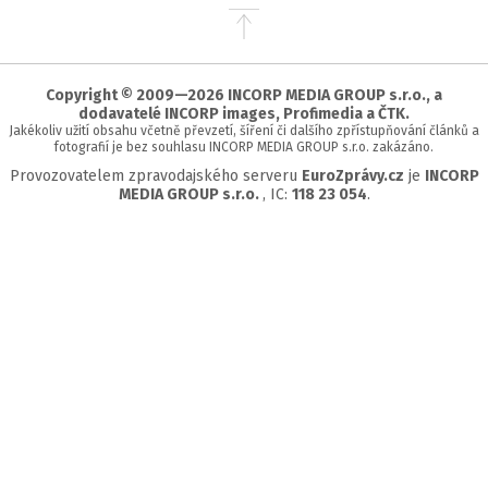
Přejít
na
začátek
stránky
Copyright © 2009—2026 INCORP MEDIA GROUP s.r.o., a
dodavatelé INCORP images, Profimedia a ČTK.
Jakékoliv užití obsahu včetně převzetí, šíření či dalšího zpřístupňování článků a
fotografií je bez souhlasu INCORP MEDIA GROUP s.r.o. zakázáno.
Provozovatelem zpravodajského serveru
EuroZprávy.cz
je
INCORP
MEDIA GROUP s.r.o.
, IC:
118 23 054
.