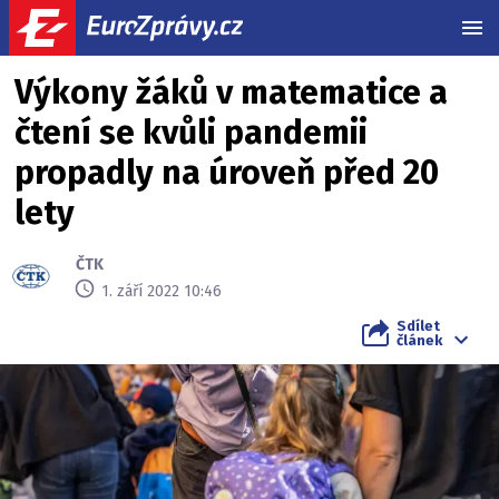
MEN
Výkony žáků v matematice a
čtení se kvůli pandemii
propadly na úroveň před 20
lety
ČTK
1. září 2022 10:46
Sdílet
článek