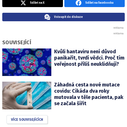
Sdílet na X
Sdílet na Facebooku
Vstoupit do diskuze
SOUVISEJÍCÍ
Kvůli hantaviru není důvod
panikařit, tvrdí vědci. Proč tím
veřejnost příliš neuklidňují?
Záhadná cesta nové mutace
covidu: Cikáda dva roky
mutovala v těle pacienta, pak
se začala šířit
VÍCE SOUVISEJÍCÍCH