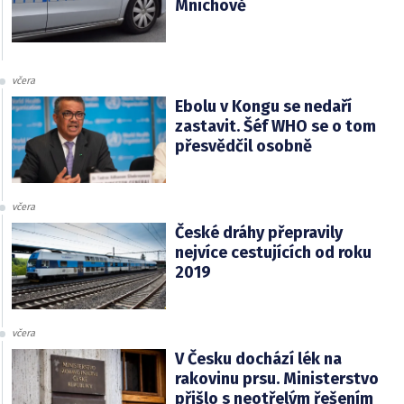
Mnichově
včera
Ebolu v Kongu se nedaří
zastavit. Šéf WHO se o tom
přesvědčil osobně
včera
České dráhy přepravily
nejvíce cestujících od roku
2019
včera
V Česku dochází lék na
rakovinu prsu. Ministerstvo
přišlo s neotřelým řešením