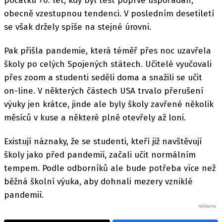
počátku 70. let, kdy byl test poprvé uspořádán,
obecně vzestupnou tendenci. V posledním desetiletí
se však držely spíše na stejné úrovni.
Pak přišla pandemie, která téměř přes noc uzavřela
školy po celých Spojených státech. Učitelé vyučovali
přes zoom a studenti seděli doma a snažili se učit
on-line. V některých částech USA trvalo přerušení
výuky jen krátce, jinde ale byly školy zavřené několik
měsíců v kuse a některé plně otevřely až loni.
Existují náznaky, že se studenti, kteří již navštěvují
školy jako před pandemií, začali učit normálním
tempem. Podle odborníků ale bude potřeba více než
běžná školní výuka, aby dohnali mezery vzniklé
pandemií.