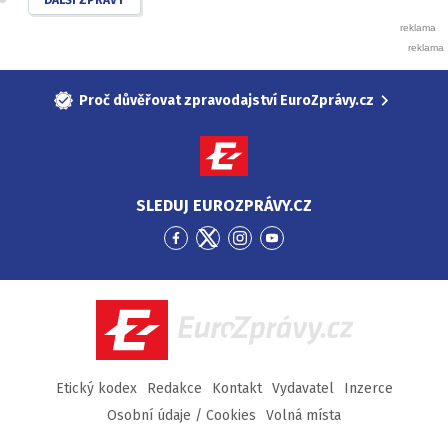
Proč důvěřovat zpravodajství EuroZprávy.cz
SLEDUJ EUROZPRÁVY.CZ
Přejít
Přejít
Přejít
Přejít
na
na
na
na
Facebook
Twitter
Instagram
YouTube
EuroZprávy.cz
Etický kodex
Redakce
Kontakt
Vydavatel
Inzerce
Osobní údaje / Cookies
Volná místa