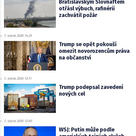
Bratislavským Slovnaftem
otřásl výbuch, rafinérii
zachvátil požár
7. srpna 2026 14:25
Trump se opět pokouší
omezit novorozencům práva
na občanství
7. srpna 2026 13:11
Trump podepsal zavedení
nových cel
7. srpna 2026 12:00
WSJ: Putin může podle