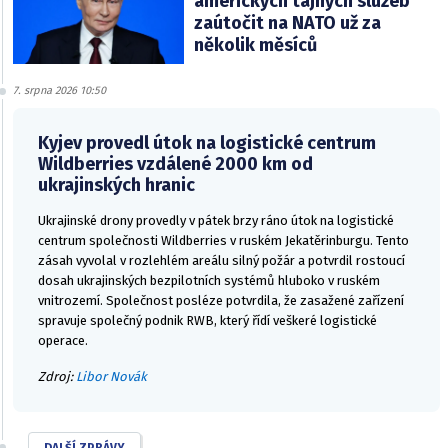
amerických tajných služeb
zaútočit na NATO už za
několik měsíců
7. srpna 2026 10:50
Kyjev provedl útok na logistické centrum
Wildberries vzdálené 2000 km od
ukrajinských hranic
Ukrajinské drony provedly v pátek brzy ráno útok na logistické
centrum společnosti Wildberries v ruském Jekatěrinburgu. Tento
zásah vyvolal v rozlehlém areálu silný požár a potvrdil rostoucí
dosah ukrajinských bezpilotních systémů hluboko v ruském
vnitrozemí. Společnost posléze potvrdila, že zasažené zařízení
spravuje společný podnik RWB, který řídí veškeré logistické
operace.
Zdroj:
Libor Novák
DALŠÍ ZPRÁVY