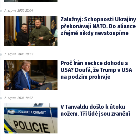
7. srpna 2026 22:04
Zalužnyj: Schopnosti Ukrajiny
překonávají NATO. Do aliance
zřejmě nikdy nevstoupíme
7. srpna 2026 20:55
Proč Írán nechce dohodu s
USA? Doufá, že Trump v USA
na podzim prohraje
7. srpna 2026 19:37
V Tanvaldu došlo k útoku
nožem. Tři lidé jsou zranění