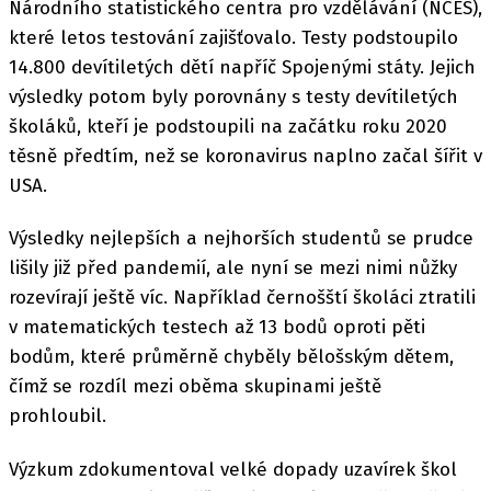
Národního statistického centra pro vzdělávání (NCES),
které letos testování zajišťovalo. Testy podstoupilo
14.800 devítiletých dětí napříč Spojenými státy. Jejich
výsledky potom byly porovnány s testy devítiletých
školáků, kteří je podstoupili na začátku roku 2020
těsně předtím, než se koronavirus naplno začal šířit v
USA.
Výsledky nejlepších a nejhorších studentů se prudce
lišily již před pandemií, ale nyní se mezi nimi nůžky
rozevírají ještě víc. Například černošští školáci ztratili
v matematických testech až 13 bodů oproti pěti
bodům, které průměrně chyběly bělošským dětem,
čímž se rozdíl mezi oběma skupinami ještě
prohloubil.
Výzkum zdokumentoval velké dopady uzavírek škol