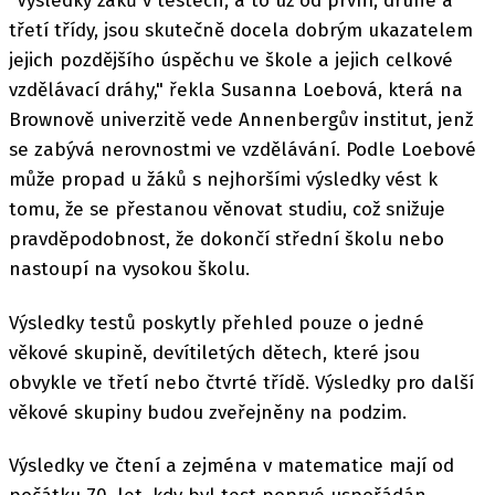
"Výsledky žáků v testech, a to už od první, druhé a
třetí třídy, jsou skutečně docela dobrým ukazatelem
jejich pozdějšího úspěchu ve škole a jejich celkové
vzdělávací dráhy," řekla Susanna Loebová, která na
Brownově univerzitě vede Annenbergův institut, jenž
se zabývá nerovnostmi ve vzdělávání. Podle Loebové
může propad u žáků s nejhoršími výsledky vést k
tomu, že se přestanou věnovat studiu, což snižuje
pravděpodobnost, že dokončí střední školu nebo
nastoupí na vysokou školu.
Výsledky testů poskytly přehled pouze o jedné
věkové skupině, devítiletých dětech, které jsou
obvykle ve třetí nebo čtvrté třídě. Výsledky pro další
věkové skupiny budou zveřejněny na podzim.
Výsledky ve čtení a zejména v matematice mají od