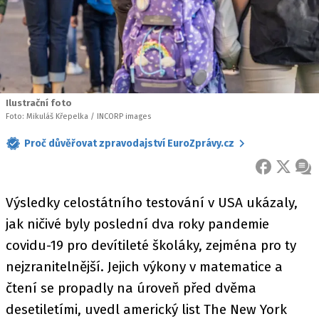
Ilustrační foto
Foto: Mikuláš Křepelka / INCORP images
Proč důvěřovat zpravodajství EuroZprávy.cz
FACEBOOK
X
ZPR
Výsledky celostátního testování v USA ukázaly,
jak ničivé byly poslední dva roky pandemie
covidu-19 pro devítileté školáky, zejména pro ty
nejzranitelnější. Jejich výkony v matematice a
čtení se propadly na úroveň před dvěma
desetiletími, uvedl americký list The New York