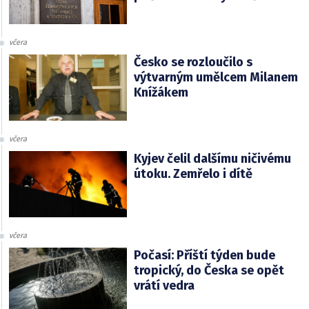
včera
Česko se rozloučilo s
výtvarným umělcem Milanem
Knížákem
včera
Kyjev čelil dalšímu ničivému
útoku. Zemřelo i dítě
včera
Počasí: Příští týden bude
tropický, do Česka se opět
vrátí vedra