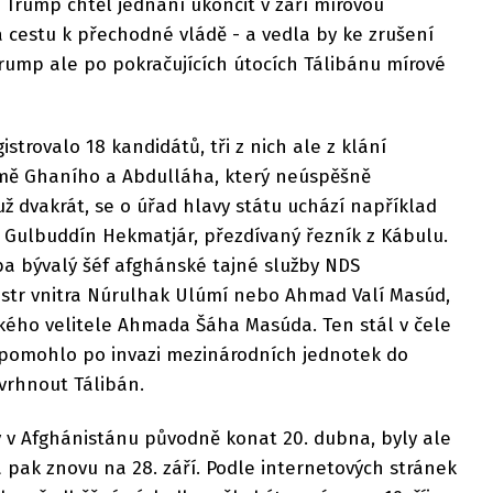
 Trump chtěl jednání ukončit v září mírovou
 cestu k přechodné vládě - a vedla by ke zrušení
rump ale po pokračujících útocích Tálibánu mírové
trovalo 18 kandidátů, tři z nich ale z klání
romě Ghaního a Abdulláha, který neúspěšně
ž dvakrát, se o úřad hlavy státu uchází například
 Gulbuddín Hekmatjár, přezdívaný řezník z Kábulu.
ba bývalý šéf afghánské tajné služby NDS
str vnitra Núrulhak Ulúmí nebo Ahmad Valí Masúd,
kého velitele Ahmada Šáha Masúda. Ten stál v čele
ž pomohlo po invazi mezinárodních jednotek do
vrhnout Tálibán.
y v Afghánistánu původně konat 20. dubna, byly ale
 pak znovu na 28. září. Podle internetových stránek