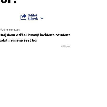
Sdílet
článek
před 45 minutami
Thajskem otřásl krvavý incident. Student
zabil nejméně šest lidí