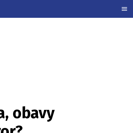
MEN
a, obavy
ror?