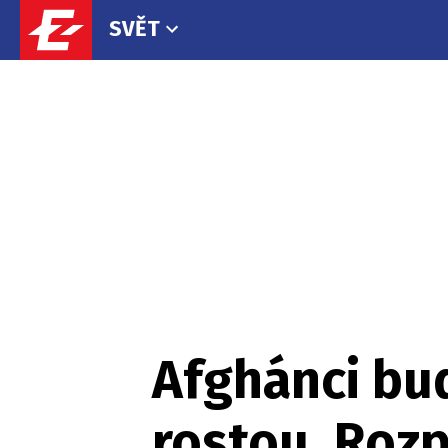
SVĚT
Afghánci bud
rostou. Rozp