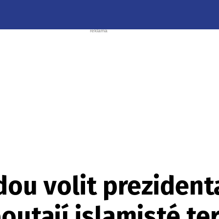
ou volit prezident
outají islamisté te