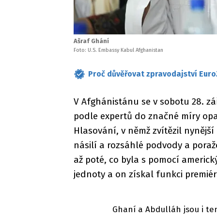
Ašraf Ghání
Foto: U.S. Embassy Kabul Afghanistan
Proč důvěřovat zpravodajství Euro
V Afghánistánu se v sobotu 28. zá
podle expertů do značné míry opa
Hlasování, v němž zvítězil nynějš
násilí a rozsáhlé podvody a poraž
až poté, co byla s pomocí americ
jednoty a on získal funkci premiér
Ghaní a Abdulláh jsou i te