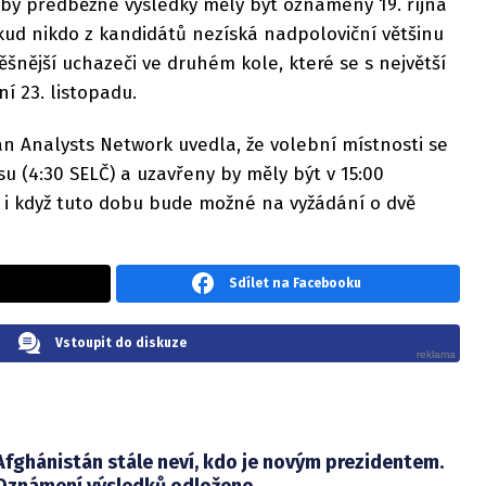
by předběžné výsledky měly být oznámeny 19. října
kud nikdo z kandidátů nezíská nadpoloviční většinu
ěšnější uchazeči ve druhém kole, které se s největší
í 23. listopadu.
n Analysts Network uvedla, že volební místnosti se
su (4:30 SELČ) a uzavřeny by měly být v 15:00
, i když tuto dobu bude možné na vyžádání o dvě
Sdílet na Facebooku
Vstoupit do diskuze
Afghánistán stále neví, kdo je novým prezidentem.
Oznámení výsledků odloženo