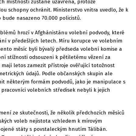
ích místností zůstane uzavřena, protože
ou schopny ochránit. Ministerstvo vnitra uvedlo, že k
b bude nasazeno 70.000 policistů.
lémů hrozí v Afghánistánu volební podvody, které
ní v předešlých letech. Míru korupce ve volebním
tento měsíc byli bývalý předseda volební komise a
í stížnosti odsouzeni k pětiletému vězení za
ají letos zamezit přístroje ověřující totožnost
metrických údajů. Podle občanských skupin ale
nit některým formám podvodů, jako je manipulace s
pracovníci volebních středisek nebyli k jejich
ní ze skutečnosti, že několik předchozích měsíců
kých voleb nejistota vzhledem k mírovým
pojené státy s povstaleckým hnutím Tálibán.