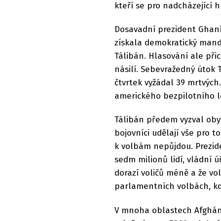
kteří se pro nadcházející h
Dosavadní prezident Ghaní 
získala demokratický mand
Tálibán. Hlasování ale při
násilí. Sebevražedný útok 
čtvrtek vyžádal 39 mrtvých.
amerického bezpilotního l
Tálibán předem vyzval obyv
bojovníci udělají vše pro to
k volbám nepůjdou. Prezide
sedm milionů lidí, vládní 
dorazí voličů méně a že v
parlamentních volbách, kd
V mnoha oblastech Afghán