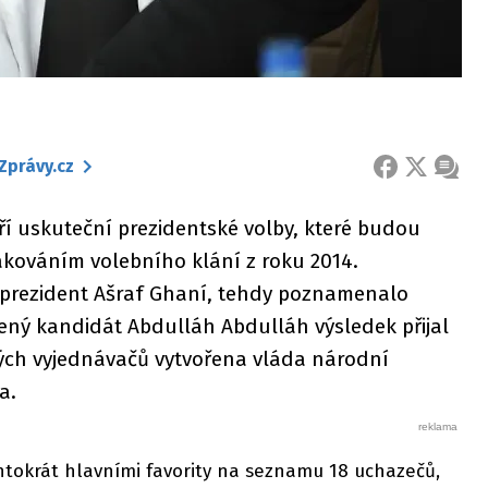
Zprávy.cz
FACEBOOK
X
ZPRÁ
ří uskuteční prezidentské volby, které budou
kováním volebního klání z roku 2014.
í prezident Ašraf Ghaní, tehdy poznamenalo
ený kandidát Abdulláh Abdulláh výsledek přijal
kých vyjednávačů vytvořena vláda národní
a.
ntokrát hlavními favority na seznamu 18 uchazečů,