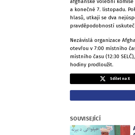
afghánské volební komise 
a konečné 7. listopadu. Po
hlasů, utkají se dva nejúsp
pravděpodobností uskutečn
Nezávislá organizace Afgha
otevřou v 7:00 místního ča
místního času (12:30 SELČ)
hodiny prodloužit.
Sdílet na X
SOUVISEJÍCÍ