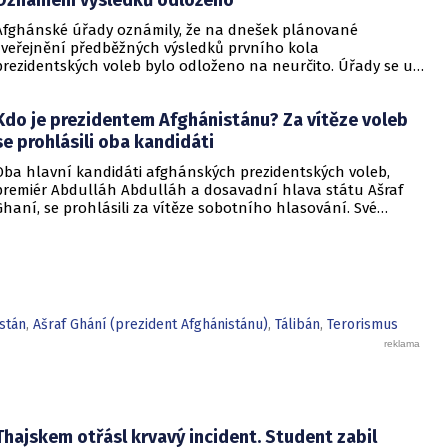
Afghánské úřady oznámily, že na dnešek plánované
zveřejnění předběžných výsledků prvního kola
prezidentských voleb bylo odloženo na neurčito. Úřady se už
dříve obávaly, že výsledky zářijové volby nestihnou sečíst včas
- zdržují je obavy z podvodů a technické překážky, píše
Kdo je prezidentem Afghánistánu? Za vítěze voleb
agentura AP Reuters.
se prohlásili oba kandidáti
Oba hlavní kandidáti afghánských prezidentských voleb,
premiér Abdulláh Abdulláh a dosavadní hlava státu Ašraf
Ghaní, se prohlásili za vítěze sobotního hlasování. Své
tvrzení ale ani jeden z nich ničím konkrétním nepodložil,
informovala agentura Reuters. Předběžné výsledky voleb se
očekávají až 19. října a konečné 7. listopadu.
stán
,
Ašraf Ghání (prezident Afghánistánu)
,
Tálibán
,
Terorismus
Thajskem otřásl krvavý incident. Student zabil