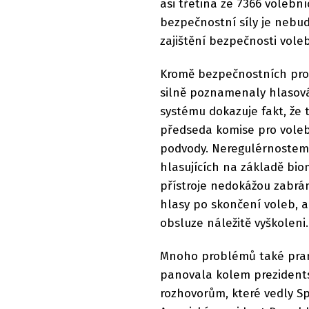
asi třetina ze 7366 volebn
bezpečnostní síly je nebud
zajištění bezpečnosti vole
Kromě bezpečnostních prob
silně poznamenaly hlasová
systému dokazuje fakt, že 
předseda komise pro volebn
podvody. Neregulérnostem m
hlasujících na základě bio
přístroje nedokážou zabrá
hlasy po skončení voleb, a 
obsluze náležitě vyškoleni.
Mnoho problémů také prame
panovala kolem prezidents
rozhovorům, které vedly S