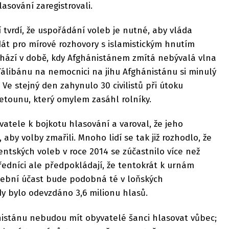
lasování zaregistrovali.
tvrdí, že uspořádání voleb je nutné, aby vláda
át pro mírové rozhovory s islamistickým hnutím
chází v době, kdy Afghánistánem zmítá nebývalá vlna
Tálibánu na nemocnici na jihu Afghánistánu si minulý
 Ve stejný den zahynulo 30 civilistů při útoku
etounu, který omylem zasáhl rolníky.
atele k bojkotu hlasování a varoval, že jeho
, aby volby zmařili. Mnoho lidí se tak již rozhodlo, že
ntských voleb v roce 2014 se zúčastnilo více než
úředníci ale předpokládají, že tentokrát k urnám
olební účast bude podobná té v loňských
y bylo odevzdáno 3,6 milionu hlasů.
istánu nebudou mít obyvatelé šanci hlasovat vůbec;