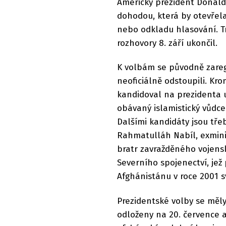
Americký prezident Donald
dohodou, která by otevřela
nebo odkladu hlasování. T
rozhovory 8. září ukončil.
K volbám se původně zaregis
neoficiálně odstoupili. K
kandidoval na prezidenta u
obávaný islamistický vůdce
Dalšími kandidáty jsou tře
Rahmatulláh Nabíl, exmini
bratr zavražděného vojens
Severního spojenectví, je
Afghánistánu v roce 2001 s
Prezidentské volby se měl
odloženy na 20. července a