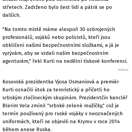
střetech. Zadrženo bylo šest lidí a pátrá se po
dalších.
"Na tomto místě máme alespoň 30 ozbrojených
profesionálů, vojáků nebo policistů, kteří jsou
obklíčeni našimi bezpečnostními složkami, a já je
vyzývám, aby se vzdali našim bezpečnostním
agenturám," řekl Kurti na nedělní tiskové konferenci.
Kosovská prezidentka Vjosa Osmaniová a premiér
Kurti označili útok za teroristický a přičetli ho
srbským zločineckým skupinám. Prezidentčin kancléř
Blerim Vela zmínil "srbské zelené mužíčky," což je
termín používaný pro ruské vojáky v neoznačených
uniformách, kteří se objevili na Krymu v roce 2014
během anexe Ruska.