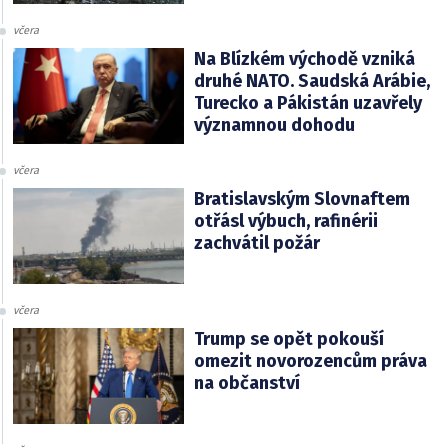
včera
Na Blízkém východě vzniká
druhé NATO. Saudská Arábie,
Turecko a Pákistán uzavřely
významnou dohodu
včera
Bratislavským Slovnaftem
otřásl výbuch, rafinérii
zachvátil požár
včera
Trump se opět pokouší
omezit novorozencům práva
na občanství