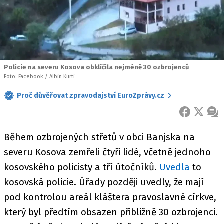
Policie na severu Kosova obklíčila nejméně 30 ozbrojenců
Foto: Facebook / Albin Kurti
Proč důvěřovat zpravodajství EuroZprávy.cz
FACEBOOK
X
ZPR
Během ozbrojených střetů v obci Banjska na
severu Kosova zemřeli čtyři lidé, včetně jednoho
kosovského policisty a tří útočníků.
Uvedla
to
kosovská policie. Úřady později uvedly, že mají
pod kontrolou areál kláštera pravoslavné církve,
který byl předtím obsazen přibližně 30 ozbrojenci.