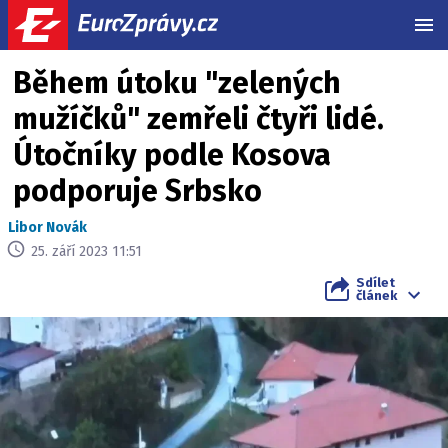
MEN
Během útoku "zelených
mužíčků" zemřeli čtyři lidé.
Útočníky podle Kosova
podporuje Srbsko
Libor Novák
25. září 2023 11:51
Sdílet
článek