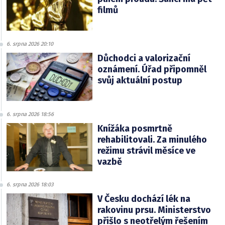
filmů
6. srpna 2026 20:10
Důchodci a valorizační
oznámení. Úřad připomněl
svůj aktuální postup
6. srpna 2026 18:56
Knížáka posmrtně
rehabilitovali. Za minulého
režimu strávil měsíce ve
vazbě
6. srpna 2026 18:03
V Česku dochází lék na
rakovinu prsu. Ministerstvo
přišlo s neotřelým řešením