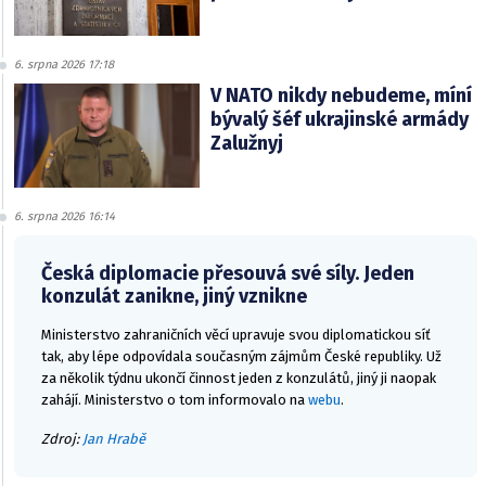
6. srpna 2026 17:18
V NATO nikdy nebudeme, míní
bývalý šéf ukrajinské armády
Zalužnyj
6. srpna 2026 16:14
Česká diplomacie přesouvá své síly. Jeden
konzulát zanikne, jiný vznikne
Ministerstvo zahraničních věcí upravuje svou diplomatickou síť
tak, aby lépe odpovídala současným zájmům České republiky. Už
za několik týdnu ukončí činnost jeden z konzulátů, jiný ji naopak
zahájí. Ministerstvo o tom informovalo na
webu
.
Zdroj:
Jan Hrabě