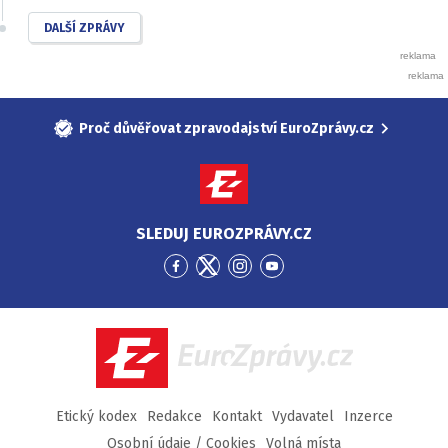
DALŠÍ ZPRÁVY
Proč důvěřovat zpravodajství EuroZprávy.cz
SLEDUJ EUROZPRÁVY.CZ
Přejít
Přejít
Přejít
Přejít
na
na
na
na
Facebook
Twitter
Instagram
YouTube
EuroZprávy.cz
Etický kodex
Redakce
Kontakt
Vydavatel
Inzerce
Osobní údaje / Cookies
Volná místa