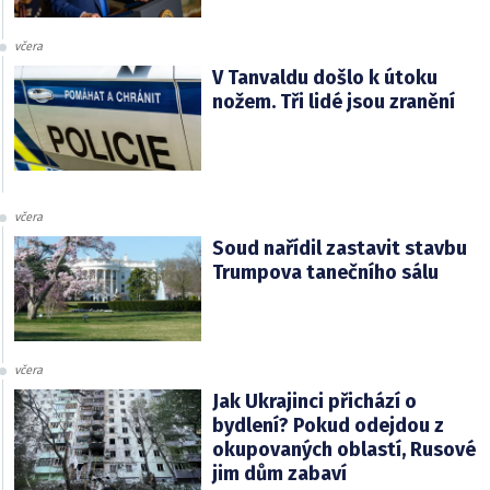
včera
V Tanvaldu došlo k útoku
nožem. Tři lidé jsou zranění
včera
Soud nařídil zastavit stavbu
Trumpova tanečního sálu
včera
Jak Ukrajinci přichází o
bydlení? Pokud odejdou z
okupovaných oblastí, Rusové
jim dům zabaví