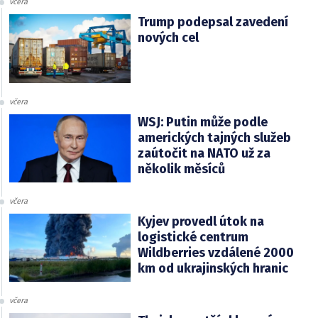
včera
Trump podepsal zavedení
nových cel
včera
WSJ: Putin může podle
amerických tajných služeb
zaútočit na NATO už za
několik měsíců
včera
Kyjev provedl útok na
logistické centrum
Wildberries vzdálené 2000
km od ukrajinských hranic
včera