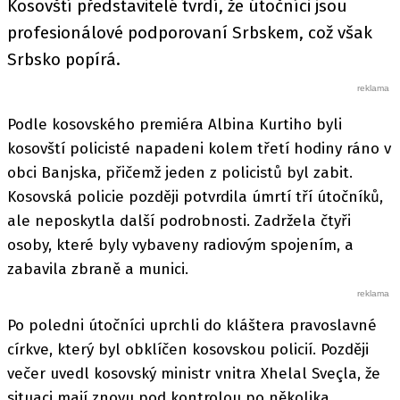
Kosovští představitelé tvrdí, že útočníci jsou
profesionálové podporovaní Srbskem, což však
Srbsko popírá.
Podle kosovského premiéra Albina Kurtiho byli
kosovští policisté napadeni kolem třetí hodiny ráno v
obci Banjska, přičemž jeden z policistů byl zabit.
Kosovská policie později potvrdila úmrtí tří útočníků,
ale neposkytla další podrobnosti. Zadržela čtyři
osoby, které byly vybaveny radiovým spojením, a
zabavila zbraně a munici.
Po poledni útočníci uprchli do kláštera pravoslavné
církve, který byl obklíčen kosovskou policií. Později
večer uvedl kosovský ministr vnitra Xhelal Sveçla, že
situaci mají znovu pod kontrolou po několika