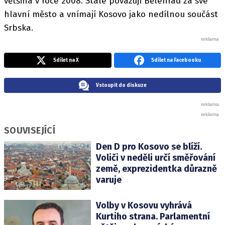
většina v roce 2008. Stále považují Bělehrad za své
hlavní město a vnímají Kosovo jako nedílnou součást
Srbska.
Sdílet na X
Sdílet na Facebooku
Vstoupit do diskuze
SOUVISEJÍCÍ
Den D pro Kosovo se blíží.
Voliči v neděli určí směřování
země, exprezidentka důrazně
varuje
Volby v Kosovu vyhrává
Kurtiho strana. Parlamentní