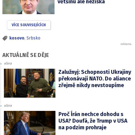
většinu ale nezíská
VÍCE SOUVISEJÍCÍCH
kosovo
,
Srbsko
AKTUÁLNĚ SE DĚJE
včera
Zalužnyj: Schopnosti Ukrajiny
překonávají NATO. Do aliance
zřejmě nikdy nevstoupíme
včera
Proč Írán nechce dohodu s
USA? Doufá, že Trump v USA
na podzim prohraje