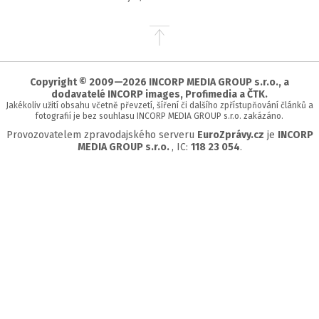
Přejít
na
začátek
stránky
Copyright © 2009—2026 INCORP MEDIA GROUP s.r.o., a
dodavatelé INCORP images, Profimedia a ČTK.
Jakékoliv užití obsahu včetně převzetí, šíření či dalšího zpřístupňování článků a
fotografií je bez souhlasu INCORP MEDIA GROUP s.r.o. zakázáno.
Provozovatelem zpravodajského serveru
EuroZprávy.cz
je
INCORP
MEDIA GROUP s.r.o.
, IC:
118 23 054
.