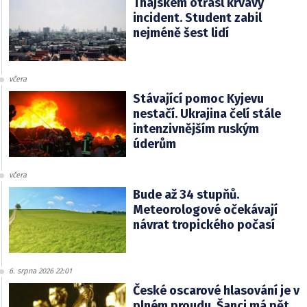
Thajskem otřásl krvavý
incident. Student zabil
nejméně šest lidí
včera
Stávající pomoc Kyjevu
nestačí. Ukrajina čelí stále
intenzivnějším ruským
úderům
včera
Bude až 34 stupňů.
Meteorologové očekávají
návrat tropického počasí
6. srpna 2026 22:01
České oscarové hlasování je v
plném proudu. Šanci má pět