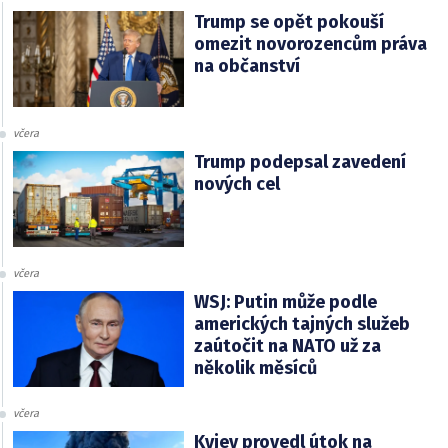
Trump se opět pokouší
omezit novorozencům práva
na občanství
včera
Trump podepsal zavedení
nových cel
včera
WSJ: Putin může podle
amerických tajných služeb
zaútočit na NATO už za
několik měsíců
včera
Kyjev provedl útok na