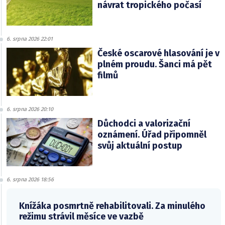
návrat tropického počasí
6. srpna 2026 22:01
České oscarové hlasování je v
plném proudu. Šanci má pět
filmů
6. srpna 2026 20:10
Důchodci a valorizační
oznámení. Úřad připomněl
svůj aktuální postup
6. srpna 2026 18:56
Knížáka posmrtně rehabilitovali. Za minulého
režimu strávil měsíce ve vazbě