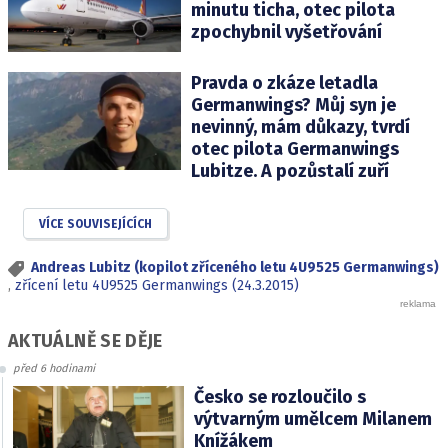
minutu ticha, otec pilota
zpochybnil vyšetřování
Pravda o zkáze letadla
Germanwings? Můj syn je
nevinný, mám důkazy, tvrdí
otec pilota Germanwings
Lubitze. A pozůstalí zuří
VÍCE SOUVISEJÍCÍCH
Andreas Lubitz (kopilot zříceného letu 4U9525 Germanwings)
,
zřícení letu 4U9525 Germanwings (24.3.2015)
AKTUÁLNĚ SE DĚJE
před 6 hodinami
Česko se rozloučilo s
výtvarným umělcem Milanem
Knížákem