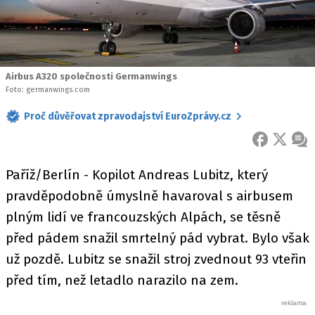
Airbus A320 společnosti Germanwings
Foto: germanwings.com
Proč důvěřovat zpravodajství EuroZprávy.cz
FACEBOOK
X
ZPR
Paříž/Berlín - Kopilot Andreas Lubitz, který
pravděpodobně úmyslně havaroval s airbusem
plným lidí ve francouzských Alpách, se těsně
před pádem snažil smrtelný pád vybrat. Bylo však
už pozdě. Lubitz se snažil stroj zvednout 93 vteřin
před tím, než letadlo narazilo na zem.