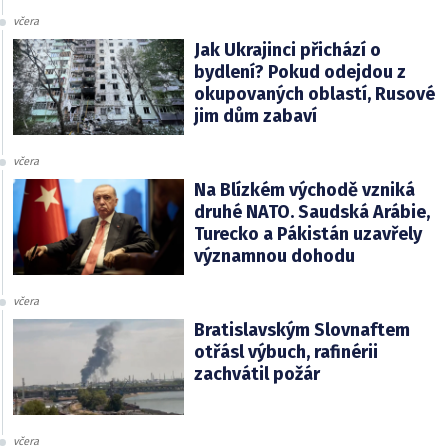
včera
Jak Ukrajinci přichází o
bydlení? Pokud odejdou z
okupovaných oblastí, Rusové
jim dům zabaví
včera
Na Blízkém východě vzniká
druhé NATO. Saudská Arábie,
Turecko a Pákistán uzavřely
významnou dohodu
včera
Bratislavským Slovnaftem
otřásl výbuch, rafinérii
zachvátil požár
včera