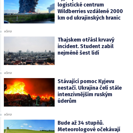
logistické centrum
Wildberries vzdálené 2000
km od ukrajinských hranic
včera
Thajskem otřásl krvavý
incident. Student zabil
nejméně šest lidí
včera
Stávající pomoc Kyjevu
nestačí. Ukrajina čelí stále
intenzivnějším ruským
úderům
včera
Bude až 34 stupňů.
Meteorologové očekávají