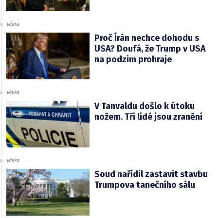
včera
Proč Írán nechce dohodu s
USA? Doufá, že Trump v USA
na podzim prohraje
včera
V Tanvaldu došlo k útoku
nožem. Tři lidé jsou zranění
včera
Soud nařídil zastavit stavbu
Trumpova tanečního sálu