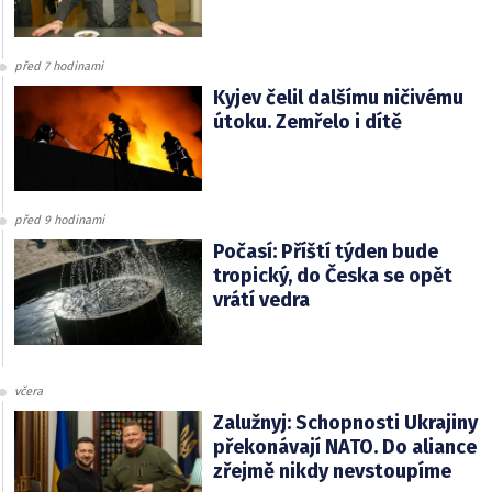
před 7 hodinami
Kyjev čelil dalšímu ničivému
útoku. Zemřelo i dítě
před 9 hodinami
Počasí: Příští týden bude
tropický, do Česka se opět
vrátí vedra
včera
Zalužnyj: Schopnosti Ukrajiny
překonávají NATO. Do aliance
zřejmě nikdy nevstoupíme