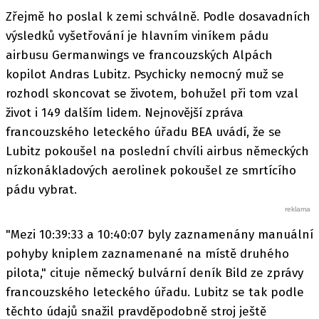
Zřejmě ho poslal k zemi schválně. Podle dosavadních
výsledků vyšetřování je hlavním viníkem pádu
airbusu Germanwings ve francouzských Alpách
kopilot Andras Lubitz. Psychicky nemocný muž se
rozhodl skoncovat se životem, bohužel při tom vzal
život i 149 dalším lidem. Nejnovější zpráva
francouzského leteckého úřadu BEA uvádí, že se
Lubitz pokoušel na poslední chvíli airbus německých
nízkonákladových aerolinek pokoušel ze smrtícího
pádu vybrat.
"Mezi 10:39:33 a 10:40:07 byly zaznamenány manuální
pohyby kniplem zaznamenané na místě druhého
pilota," cituje německý bulvární deník Bild ze zprávy
francouzského leteckého úřadu. Lubitz se tak podle
těchto údajů snažil pravděpodobně stroj ještě