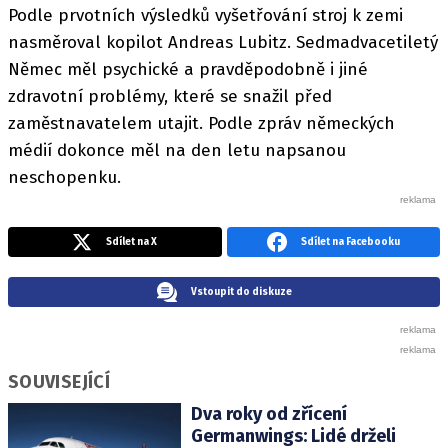
Podle prvotních výsledků vyšetřování stroj k zemi
nasměroval kopilot Andreas Lubitz. Sedmadvacetiletý
Němec měl psychické a pravděpodobně i jiné
zdravotní problémy, které se snažil před
zaměstnavatelem utajit. Podle zpráv německých
médií dokonce měl na den letu napsanou
neschopenku.
Sdílet na X
Sdílet na Facebooku
Vstoupit do diskuze
SOUVISEJÍCÍ
Dva roky od zřícení
Germanwings: Lidé drželi