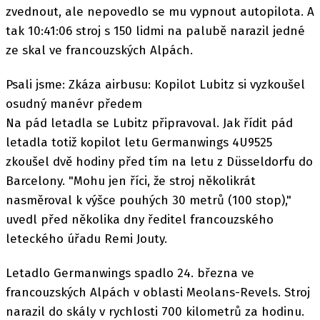
zvednout, ale nepovedlo se mu vypnout autopilota. A
tak 10:41:06 stroj s 150 lidmi na palubě narazil jedné
ze skal ve francouzských Alpách.
Psali jsme: Zkáza airbusu: Kopilot Lubitz si vyzkoušel
osudný manévr předem
Na pád letadla se Lubitz připravoval. Jak řídit pád
letadla totiž kopilot letu Germanwings 4U9525
zkoušel dvě hodiny před tím na letu z Düsseldorfu do
Barcelony. "Mohu jen říci, že stroj několikrát
nasměroval k výšce pouhých 30 metrů (100 stop),"
uvedl před několika dny ředitel francouzského
leteckého úřadu Remi Jouty.
Letadlo Germanwings spadlo 24. března ve
francouzských Alpách v oblasti Meolans-Revels. Stroj
narazil do skály v rychlosti 700 kilometrů za hodinu.