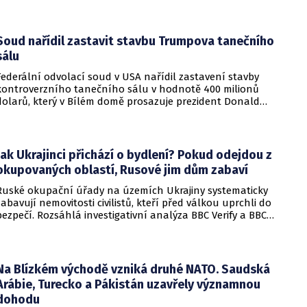
Soud nařídil zastavit stavbu Trumpova tanečního
sálu
Federální odvolací soud v USA nařídil zastavení stavby
kontroverzního tanečního sálu v hodnotě 400 milionů
dolarů, který v Bílém domě prosazuje prezident Donald
Trump. Páteční rozhodnutí představuje vážnou překážku pro
administrativu a otevírá cestu k právní bitvě před Nejvyšším
soudem.
Jak Ukrajinci přichází o bydlení? Pokud odejdou z
okupovaných oblastí, Rusové jim dům zabaví
Ruské okupační úřady na územích Ukrajiny systematicky
zabavují nemovitosti civilistů, kteří před válkou uprchli do
bezpečí. Rozsáhlá investigativní analýza BBC Verify a BBC
Russian odhalila, že od roku 2024 bylo identifikováno k
zabavení nebo již přímo zkonfiskováno přes 34 tisíc domů a
bytů.
Na Blízkém východě vzniká druhé NATO. Saudská
Arábie, Turecko a Pákistán uzavřely významnou
dohodu