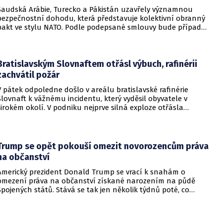
Saudská Arábie, Turecko a Pákistán uzavřely významnou
bezpečnostní dohodu, která představuje kolektivní obranný
pakt ve stylu NATO. Podle podepsané smlouvy bude případný
útok na některou z těchto tří zemí považován za útok na
všechny členy aliance, což má posílit odstrašující sílu v
regionu.
Bratislavským Slovnaftem otřásl výbuch, rafinérii
zachvátil požár
V pátek odpoledne došlo v areálu bratislavské rafinérie
Slovnaft k vážnému incidentu, který vyděsil obyvatele v
širokém okolí. V podniku nejprve silná exploze otřásla
budovami a následně vypukl rozsáhlý požár.
Trump se opět pokouší omezit novorozencům práva
na občanství
Americký prezident Donald Trump se vrací k snahám o
omezení práva na občanství získané narozením na půdě
Spojených států. Stává se tak jen několik týdnů poté, co
Nejvyšší soud Spojených států odmítl jeho předchozí plošší
pokus o zrušení této dlouholeté praxe.