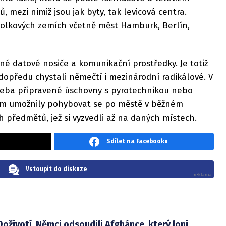
, mezi nimiž jsou jak byty, tak levicová centra.
spolkových zemích včetně měst Hamburk, Berlín,
jiné datové nosiče a komunikační prostředky. Je totiž
opředu chystali němečtí i mezinárodní radikálové. V
řeba připravené úschovny s pyrotechnikou nebo
jim umožnily pohybovat se po městě v běžném
 předmětů, jež si vyzvedli až na daných místech.
Sdílet na Facebooku
Vstoupit do diskuze
Doživotí. Němci odsoudili Afghánce, který loni