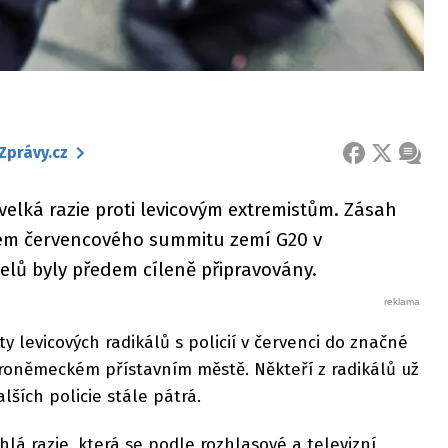
Zprávy.cz
FACEBOOK
X
ZPRÁ
elká razie proti levicovým extremistům. Zásah
hem červencového summitu zemí G20 v
elů byly předem cíleně připravovány.
 levicových radikálů s policií v červenci do značné
eroněmeckém přístavním městě. Někteří z radikálů už
lších policie stále pátrá.
áhlá razie, která se podle rozhlasové a televizní