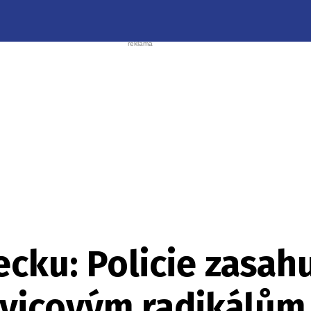
cku: Policie zasahu
evicovým radikálům