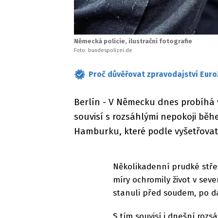
Německá policie, ilustrační fotografie
Foto: bundespolizei.de
Proč důvěřovat zpravodajství Euro
Berlín - V Německu dnes probíhá v
souvisí s rozsáhlými nepokoji bě
Hamburku, které podle vyšetřovat
Několikadenní prudké střety
míry ochromily život v sev
stanuli před soudem, po da
S tím souvisí i dnešní rozs