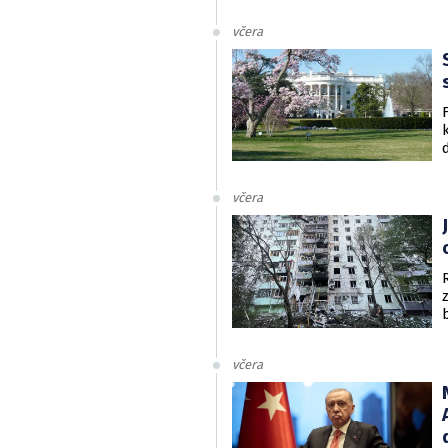
včera
včera
včera