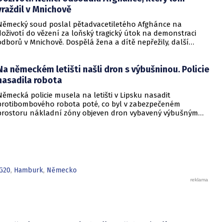
vraždil v Mnichově
Německý soud poslal pětadvacetiletého Afghánce na
doživotí do vězení za loňský tragický útok na demonstraci
odborů v Mnichově. Dospělá žena a dítě nepřežily, další
desítky lidí utrpěli zranění. O soudním rozhodnutí
informovala DW.
Na německém letišti našli dron s výbušninou. Policie
nasadila robota
Německá policie musela na letišti v Lipsku nasadit
protibombového robota poté, co byl v zabezpečeném
prostoru nákladní zóny objeven dron vybavený výbušným
zařízením. Incident se odehrál v bezprostřední blízkosti
ukrajinského nákladního letounu a vyžádal si dočasné
přerušení provozu i odklonění několika letů.
G20
,
Hamburk
,
Německo