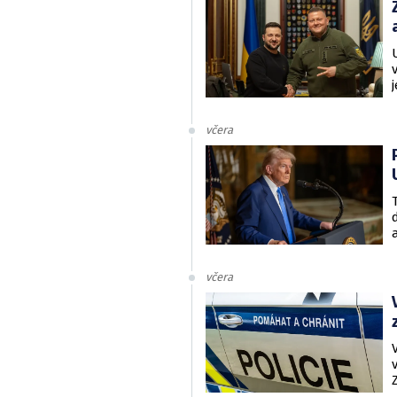
včera
včera