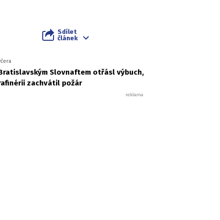
Sdílet
článek
včera
Bratislavským Slovnaftem otřásl výbuch,
rafinérii zachvátil požár