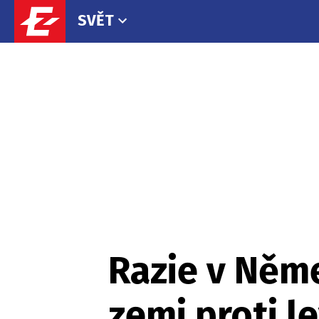
SVĚT
Razie v Něme
zemi proti l