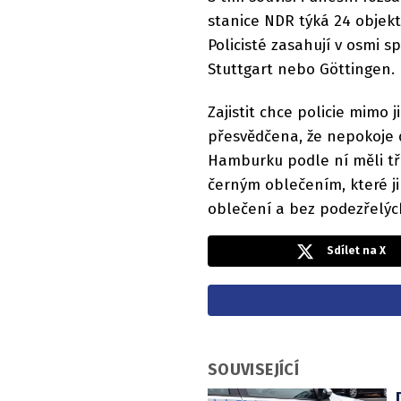
stanice NDR týká 24 objektů
Policisté zasahují v osmi 
Stuttgart nebo Göttingen.
Zajistit chce policie mimo 
přesvědčena, že nepokoje d
Hamburku podle ní měli t
černým oblečením, které 
oblečení a bez podezřelých
Sdílet na X
SOUVISEJÍCÍ