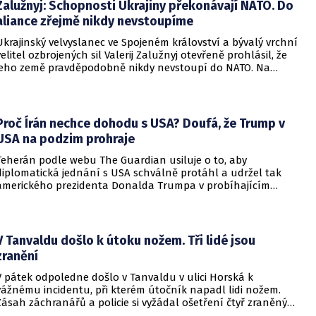
Zalužnyj: Schopnosti Ukrajiny překonávají NATO. Do
aliance zřejmě nikdy nevstoupíme
Ukrajinský velvyslanec ve Spojeném království a bývalý vrchní
velitel ozbrojených sil Valerij Zalužnyj otevřeně prohlásil, že
jeho země pravděpodobně nikdy nevstoupí do NATO. Na
setkání s evropskými velvyslanci uvedl, že se v otázce členství
pohyboval celá léta, avšak současná realita ukazuje, že
alianční standardy jsou pro Kyjev v současné podobě
nedosažitelné.
Proč Írán nechce dohodu s USA? Doufá, že Trump v
USA na podzim prohraje
Teherán podle webu The Guardian usiluje o to, aby
diplomatická jednání s USA schválně protáhl a udržel tak
amerického prezidenta Donalda Trumpa v probíhajícím
konfliktu až do podzimních voleb do Kongresu. Cílem íránské
strany je uštědřit americkému prezidentovi politickou ránu,
která by se mohla vyrovnat krizi s americkými teheránskými
rukojmími za prezidenta Jimmyho Cartera.
V Tanvaldu došlo k útoku nožem. Tři lidé jsou
zranění
V pátek odpoledne došlo v Tanvaldu v ulici Horská k
vážnému incidentu, při kterém útočník napadl lidi nožem.
Zásah záchranářů a policie si vyžádal ošetření čtyř zraněných
osob, přičemž tři z nich utrpěly těžká poranění.