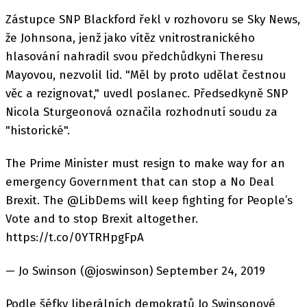
Zástupce SNP Blackford řekl v rozhovoru se Sky News,
že Johnsona, jenž jako vítěz vnitrostranického
hlasování nahradil svou předchůdkyni Theresu
Mayovou, nezvolil lid. "Měl by proto udělat čestnou
věc a rezignovat," uvedl poslanec. Předsedkyně SNP
Nicola Sturgeonová označila rozhodnutí soudu za
"historické".
The Prime Minister must resign to make way for an
emergency Government that can stop a No Deal
Brexit. The @LibDems will keep fighting for People’s
Vote and to stop Brexit altogether.
https://t.co/0YTRHpgFpA
— Jo Swinson (@joswinson) September 24, 2019
Podle šéfky liberálních demokratů Jo Swinsonové