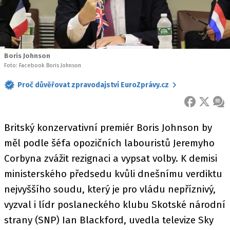
Boris Johnson
Foto: Facebook Boris Johnson
Proč důvěřovat zpravodajství EuroZprávy.cz
FACEBOOK
X
ZPR
Britský konzervativní premiér Boris Johnson by
měl podle šéfa opozičních labouristů Jeremyho
Corbyna zvážit rezignaci a vypsat volby. K demisi
ministerského předsedu kvůli dnešnímu verdiktu
nejvyššího soudu, který je pro vládu nepříznivý,
vyzval i lídr poslaneckého klubu Skotské národní
strany (SNP) Ian Blackford, uvedla televize Sky