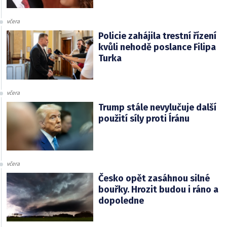
včera
Policie zahájila trestní řízení
kvůli nehodě poslance Filipa
Turka
včera
Trump stále nevylučuje další
použití síly proti Íránu
včera
Česko opět zasáhnou silné
bouřky. Hrozit budou i ráno a
dopoledne