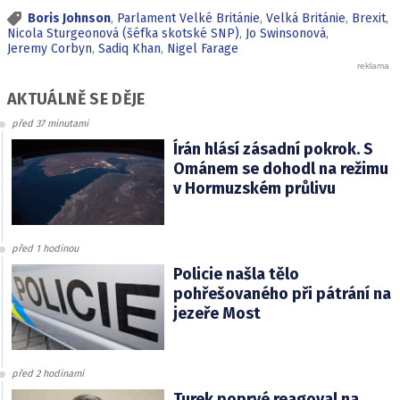
Boris Johnson
,
Parlament Velké Británie
,
Velká Británie
,
Brexit
,
Nicola Sturgeonová (šéfka skotské SNP)
,
Jo Swinsonová
,
Jeremy Corbyn
,
Sadiq Khan
,
Nigel Farage
AKTUÁLNĚ SE DĚJE
před 37 minutami
Írán hlásí zásadní pokrok. S
Ománem se dohodl na režimu
v Hormuzském průlivu
před 1 hodinou
Policie našla tělo
pohřešovaného při pátrání na
jezeře Most
před 2 hodinami
Turek poprvé reagoval na