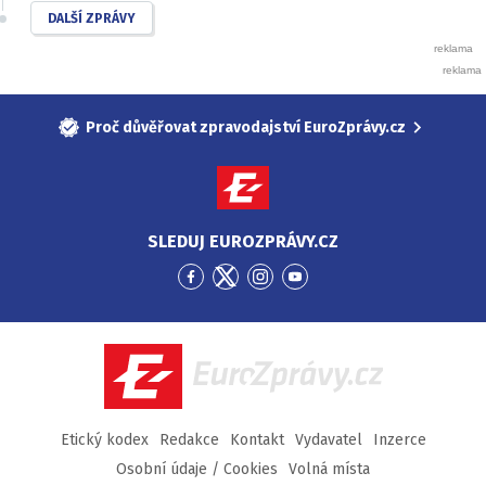
DALŠÍ ZPRÁVY
Proč důvěřovat zpravodajství EuroZprávy.cz
SLEDUJ EUROZPRÁVY.CZ
Přejít
Přejít
Přejít
Přejít
na
na
na
na
Facebook
Twitter
Instagram
YouTube
EuroZprávy.cz
Etický kodex
Redakce
Kontakt
Vydavatel
Inzerce
Osobní údaje / Cookies
Volná místa