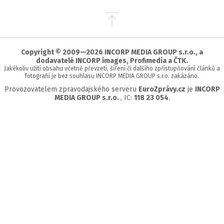
Přejít
na
začátek
stránky
Copyright © 2009—2026 INCORP MEDIA GROUP s.r.o., a
dodavatelé INCORP images, Profimedia a ČTK.
Jakékoliv užití obsahu včetně převzetí, šíření či dalšího zpřístupňování článků a
fotografií je bez souhlasu INCORP MEDIA GROUP s.r.o. zakázáno.
Provozovatelem zpravodajského serveru
EuroZprávy.cz
je
INCORP
MEDIA GROUP s.r.o.
, IC:
118 23 054
.