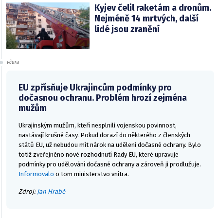
Kyjev čelil raketám a dronům.
Nejméně 14 mrtvých, další
lidé jsou zranění
včera
EU zpřísňuje Ukrajincům podmínky pro
dočasnou ochranu. Problém hrozí zejména
mužům
Ukrajinským mužům, kteří nesplnili vojenskou povinnost,
nastávají krušné časy. Pokud dorazí do některého z členských
států EU, už nebudou mít nárok na udělení dočasné ochrany. Bylo
totiž zveřejněno nové rozhodnutí Rady EU, které upravuje
podmínky pro udělování dočasné ochrany a zároveň ji prodlužuje.
Informovalo
o tom ministerstvo vnitra.
Zdroj:
Jan Hrabě