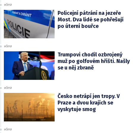
včera
Policejní pátrání na jezeře
Most. Dva lidé se pohřešují
po úterní bouřce
včera
Trumpovi chodil ozbrojený
muž po golfovém hřišti. Našly
se u něj zbraně
včera
Česko netrápí jen tropy. V
Praze a dvou krajích se
vyskytuje smog
včera