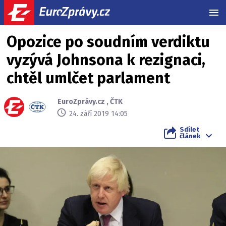
MEN
Opozice po soudním verdiktu
vyzývá Johnsona k rezignaci,
chtěl umlčet parlament
EuroZprávy.cz
,
ČTK
24. září 2019 14:05
Sdílet
článek