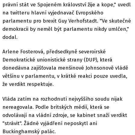
právní stát ve Spojeném království žije a kope," uvedl
na twitteru hlavní vyjednavač Evropského
parlamentu pro brexit Guy Verhofstadt. "Ve skutečné
demokracii by neměl být parlamentu nikdy umlčen,"
dodal.
Arlene Fosterová, předsedkyně severoirské
Demokratické unionistické strany (DUP), která
donedávna zajišťovala menšinové Johnsonově vládě
většinu v parlamentu, v krátké reakci pouze uvedla,
že verdikt respektuje.
Vláda zatím na rozhodnutí nejvyššího soudu nijak
nereagovala. Podle britských médií, která se
odvolávají na vládní zdroje, se kabinet snaží verdikt
"strávit". Žádné vyjádření neposkytl ani
Buckinghamský palác.