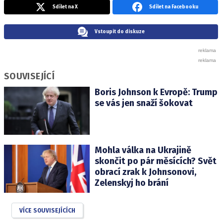
Sdílet na X
Sdílet na Facebooku
Vstoupit do diskuze
SOUVISEJÍCÍ
Boris Johnson k Evropě: Trump
se vás jen snaží šokovat
Mohla válka na Ukrajině
skončit po pár měsících? Svět
obrací zrak k Johnsonovi,
Zelenskyj ho brání
VÍCE SOUVISEJÍCÍCH