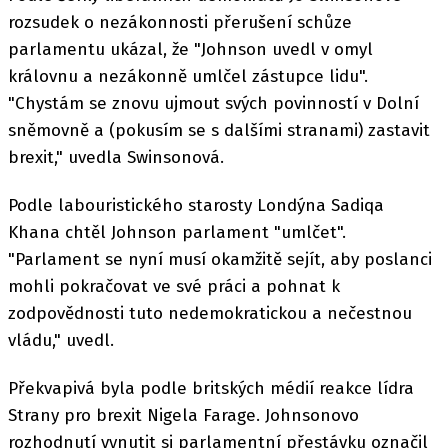
rozsudek o nezákonnosti přerušení schůze
parlamentu ukázal, že "Johnson uvedl v omyl
královnu a nezákonně umlčel zástupce lidu".
"Chystám se znovu ujmout svých povinností v Dolní
sněmovně a (pokusím se s dalšími stranami) zastavit
brexit," uvedla Swinsonová.
Podle labouristického starosty Londýna Sadiqa
Khana chtěl Johnson parlament "umlčet".
"Parlament se nyní musí okamžitě sejít, aby poslanci
mohli pokračovat ve své práci a pohnat k
zodpovědnosti tuto nedemokratickou a nečestnou
vládu," uvedl.
Překvapivá byla podle britských médií reakce lídra
Strany pro brexit Nigela Farage. Johnsonovo
rozhodnutí vynutit si parlamentní přestávku označil