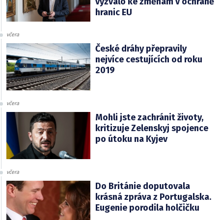
vyzvalo ke změnám v ochraně
hranic EU
včera
České dráhy přepravily
nejvíce cestujících od roku
2019
včera
Mohli jste zachránit životy,
kritizuje Zelenskyj spojence
po útoku na Kyjev
včera
Do Británie doputovala
krásná zpráva z Portugalska.
Eugenie porodila holčičku