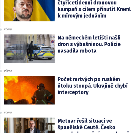
čtyřicetidenní dronovou
kampaň s cílem přinutit Kreml
k mírovým jednáním
včera
Na německém letišti našli
dron s výbušninou. Policie
nasadila robota
včera
Počet mrtvých po ruském
útoku stoupá. Ukrajině chybí
interceptory
včera
Metnar řešil situaci ve
španělské Ceutě. Česko