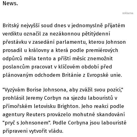
News.
Britský nejvyšší soud dnes v jednomyslně přijatém
verdiktu označil za nezákonnou pětitýdenní
přestávku v zasedání parlamentu, kterou Johnson
prosadil u královny a která podle premiérových
odpůrců měla tento a příští měsíc znemožnit
poslancům pracovat v klíčovém období před
plánovaným odchodem Británie z Evropské unie.
"Vyzývám Borise Johnsona, aby zvážil svou pozici,"
prohlásil Jeremy Corbyn na sjezdu labouristů v
přímořském letovisku Brighton. Jeho reakci podle
agentury Reuters provázelo mohutné skandování
"pryč s Johnsonem". Podle Corbyna jsou labouristé
připraveni vytvořit vládu.