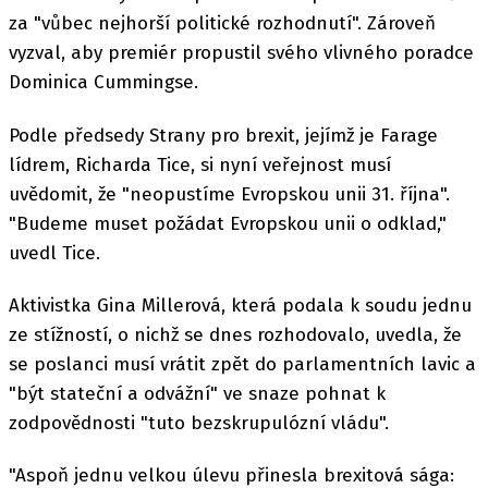
za "vůbec nejhorší politické rozhodnutí". Zároveň
vyzval, aby premiér propustil svého vlivného poradce
Dominica Cummingse.
Podle předsedy Strany pro brexit, jejímž je Farage
lídrem, Richarda Tice, si nyní veřejnost musí
uvědomit, že "neopustíme Evropskou unii 31. října".
"Budeme muset požádat Evropskou unii o odklad,"
uvedl Tice.
Aktivistka Gina Millerová, která podala k soudu jednu
ze stížností, o nichž se dnes rozhodovalo, uvedla, že
se poslanci musí vrátit zpět do parlamentních lavic a
"být stateční a odvážní" ve snaze pohnat k
zodpovědnosti "tuto bezskrupulózní vládu".
"Aspoň jednu velkou úlevu přinesla brexitová sága: