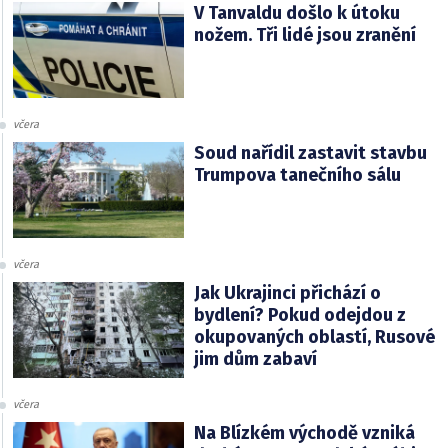
V Tanvaldu došlo k útoku
nožem. Tři lidé jsou zranění
včera
Soud nařídil zastavit stavbu
Trumpova tanečního sálu
včera
Jak Ukrajinci přichází o
bydlení? Pokud odejdou z
okupovaných oblastí, Rusové
jim dům zabaví
včera
Na Blízkém východě vzniká