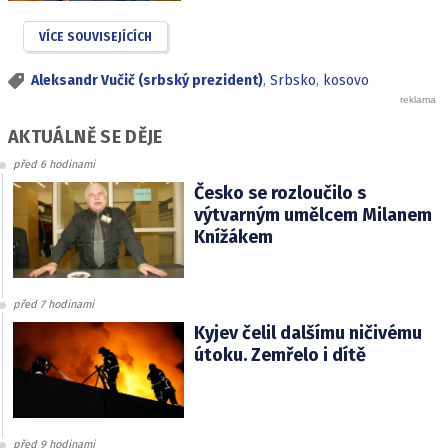
VÍCE SOUVISEJÍCÍCH
Aleksandr Vučič (srbský prezident)
,
Srbsko
,
kosovo
AKTUÁLNĚ SE DĚJE
před 6 hodinami
Česko se rozloučilo s
výtvarným umělcem Milanem
Knížákem
před 7 hodinami
Kyjev čelil dalšímu ničivému
útoku. Zemřelo i dítě
před 9 hodinami