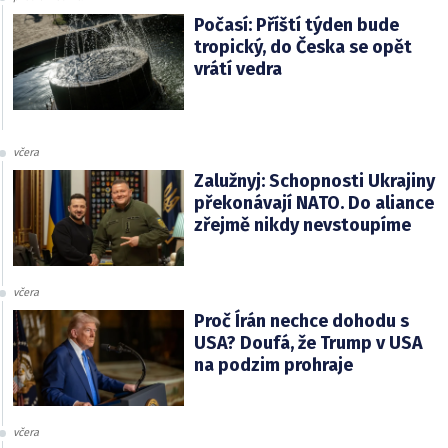
Počasí: Příští týden bude
tropický, do Česka se opět
vrátí vedra
včera
Zalužnyj: Schopnosti Ukrajiny
překonávají NATO. Do aliance
zřejmě nikdy nevstoupíme
včera
Proč Írán nechce dohodu s
USA? Doufá, že Trump v USA
na podzim prohraje
včera