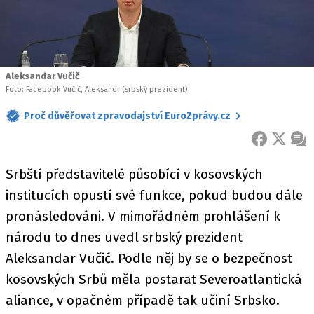
Aleksandar Vučič
Foto: Facebook Vučič, Aleksandr (srbský prezident)
Proč důvěřovat zpravodajství EuroZprávy.cz
FACEBOOK
X
ZPR
Srbští představitelé působící v kosovských
institucích opustí své funkce, pokud budou dále
pronásledováni. V mimořádném prohlášení k
národu to dnes uvedl srbský prezident
Aleksandar Vučić. Podle něj by se o bezpečnost
kosovských Srbů měla postarat Severoatlantická
aliance, v opačném případě tak učiní Srbsko.