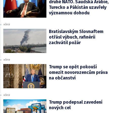
druhé NATO. Saudská Arábie,
Turecko a Pákistán uzavřely
významnou dohodu
včera
Bratislavským Slovnaftem
otřásl výbuch, rafinérii
zachvátil požár
včera
Trump se opět pokouší
omezit novorozencům práva
na občanství
včera
Trump podepsal zavedení
nových cel