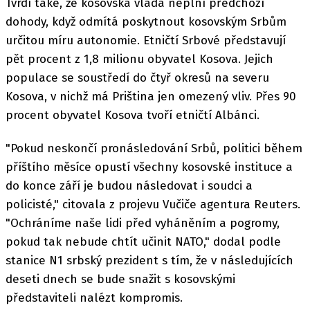
Tvrdí také, že kosovská vláda neplní předchozí
dohody, když odmítá poskytnout kosovským Srbům
určitou míru autonomie. Etničtí Srbové představují
pět procent z 1,8 milionu obyvatel Kosova. Jejich
populace se soustředí do čtyř okresů na severu
Kosova, v nichž má Priština jen omezený vliv. Přes 90
procent obyvatel Kosova tvoří etničtí Albánci.
"Pokud neskončí pronásledování Srbů, politici během
příštího měsíce opustí všechny kosovské instituce a
do konce září je budou následovat i soudci a
policisté," citovala z projevu Vučiče agentura Reuters.
"Ochráníme naše lidi před vyháněním a pogromy,
pokud tak nebude chtít učinit NATO," dodal podle
stanice N1 srbský prezident s tím, že v následujících
deseti dnech se bude snažit s kosovskými
představiteli nalézt kompromis.