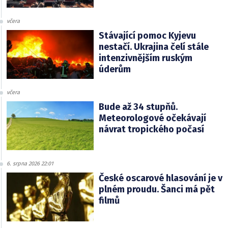
včera
Stávající pomoc Kyjevu
nestačí. Ukrajina čelí stále
intenzivnějším ruským
úderům
včera
Bude až 34 stupňů.
Meteorologové očekávají
návrat tropického počasí
6. srpna 2026 22:01
České oscarové hlasování je v
plném proudu. Šanci má pět
filmů