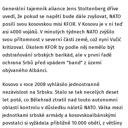
Generální tajemník aliance Jens Stoltenberg dříve
uvedl, že pokud se napětí bude dále zvyšovat, NATO
posílí svou kosovskou misi KFOR. V Kosovu je v ní teď
asi 4000 vojáků. V minulých týdnech NATO zvýšilo
svou přítomnost v severní části země, což nyní Vučić
kritizoval. Úkolem KFOR by podle něj nemělo být
odstraňování srbských barikád, ale v první řadě
ochrana Srbů před vpádem "band" z území
obývaného Albánci.
Kosovo v roce 2008 vyhlásilo jednostranně
nezávislost na Srbsku. Stalo se tak necelých deset
let poté, co Bělehrad ztratil nad touto autonomní
oblastí kontrolu v důsledku náletů NATO. Válka mezi
jednotkami srbské armády a kosovskoalbánskými
povstalci si vyžádala přibližně 10.000 obětí, z většiny