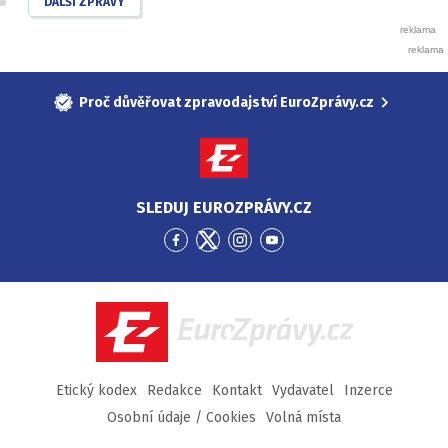
DALŠÍ ZPRÁVY
Proč důvěřovat zpravodajství EuroZprávy.cz
SLEDUJ EUROZPRÁVY.CZ
Přejít
Přejít
Přejít
Přejít
na
na
na
na
Facebook
Twitter
Instagram
YouTube
EuroZprávy.cz
Etický kodex
Redakce
Kontakt
Vydavatel
Inzerce
Osobní údaje / Cookies
Volná místa