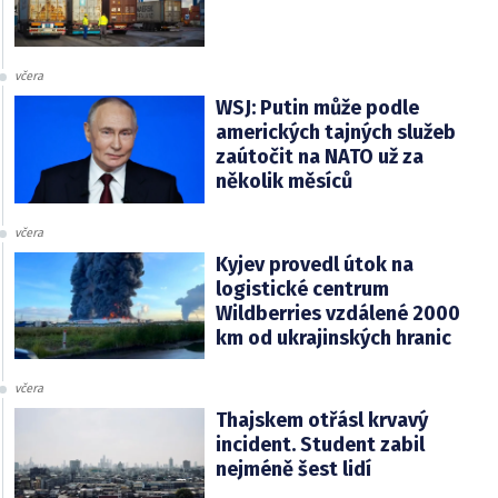
včera
WSJ: Putin může podle
amerických tajných služeb
zaútočit na NATO už za
několik měsíců
včera
Kyjev provedl útok na
logistické centrum
Wildberries vzdálené 2000
km od ukrajinských hranic
včera
Thajskem otřásl krvavý
incident. Student zabil
nejméně šest lidí