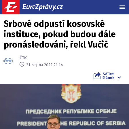
MEN
Srbové odpustí kosovské
instituce, pokud budou dále
pronásledováni, řekl Vučić
ČTK
21. srpna 2022 21:44
Sdílet
článek