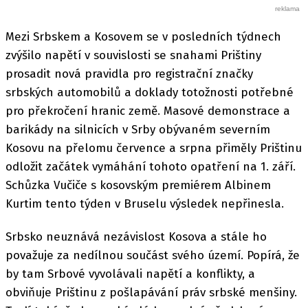
Mezi Srbskem a Kosovem se v posledních týdnech
zvýšilo napětí v souvislosti se snahami Prištiny
prosadit nová pravidla pro registrační značky
srbských automobilů a doklady totožnosti potřebné
pro překročení hranic země. Masové demonstrace a
barikády na silnicích v Srby obývaném severním
Kosovu na přelomu července a srpna přiměly Prištinu
odložit začátek vymáhání tohoto opatření na 1. září.
Schůzka Vučiče s kosovským premiérem Albinem
Kurtim tento týden v Bruselu výsledek nepřinesla.
Srbsko neuznává nezávislost Kosova a stále ho
považuje za nedílnou součást svého území. Popírá, že
by tam Srbové vyvolávali napětí a konflikty, a
obviňuje Prištinu z pošlapávání práv srbské menšiny.