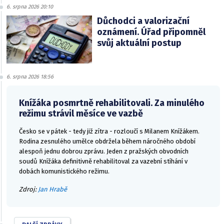
6. srpna 2026 20:10
Důchodci a valorizační
oznámení. Úřad připomněl
svůj aktuální postup
6. srpna 2026 18:56
Knížáka posmrtně rehabilitovali. Za minulého
režimu strávil měsíce ve vazbě
Česko se v pátek - tedy již zítra - rozloučí s Milanem Knížákem.
Rodina zesnulého umělce obdržela během náročného období
alespoň jednu dobrou zprávu. Jeden z pražských obvodních
soudů Knížáka definitivně rehabilitoval za vazební stíhání v
dobách komunistického režimu.
Zdroj:
Jan Hrabě