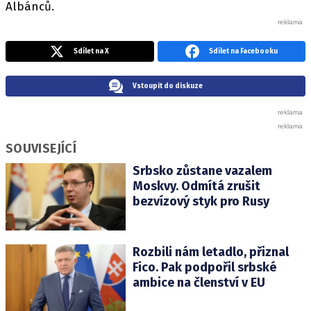
Albánců.
Sdílet na X
Sdílet na Facebooku
Vstoupit do diskuze
SOUVISEJÍCÍ
Srbsko zůstane vazalem
Moskvy. Odmítá zrušit
bezvízový styk pro Rusy
Rozbili nám letadlo, přiznal
Fico. Pak podpořil srbské
ambice na členství v EU