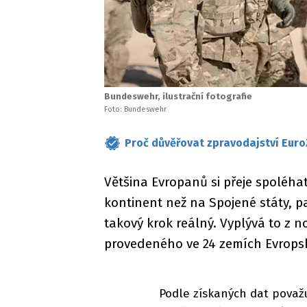
Bundeswehr, ilustrační fotografie
Foto: Bundeswehr
Proč důvěřovat zpravodajství Euro
Většina Evropanů si přeje spoléhat
kontinent než na Spojené státy, p
takový krok reálný. Vyplývá to z 
provedeného ve 24 zemích Evropsk
Podle získaných dat považu