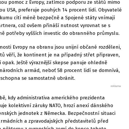
kou pomoc z Evropy, zatímco podporu ze států mimo
sou USA, preferuje pouhých 14 procent lidí. Obyvatelé
zkumu cítí méně bezpečně a Spojené státy vnímají
rtnera, což ovšem přináší nutnost vyrovnat se s
ně potřeby vyšších investic do obranného průmyslu.
osti Evropy na obranu jsou unijní občané rozděleni,
ů věří, že kontinent je na případný střet připraven,
í opak. Ještě výraznější skepse panuje ohledně
 národních armád, neboť 58 procent lidí se domnívá,
í schopna se samostatně ubránit.
obě, kdy administrativa amerického prezidenta
e kolektivní záruky NATO, hrozí anexí dánského
jenských jednotek z Německa. Bezpečnostní situaci
 armádních a zpravodajských představitelů před
některou z evropských zemí do konce tohoto