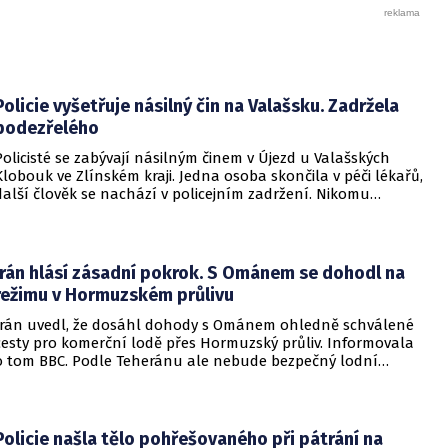
Policie vyšetřuje násilný čin na Valašsku. Zadržela
podezřelého
Policisté se zabývají násilným činem v Újezd u Valašských
Klobouk ve Zlínském kraji. Jedna osoba skončila v péči lékařů,
další člověk se nachází v policejním zadržení. Nikomu
nehrozí žádné nebezpečí.
Írán hlásí zásadní pokrok. S Ománem se dohodl na
režimu v Hormuzském průlivu
Írán uvedl, že dosáhl dohody s Ománem ohledně schválené
cesty pro komerční lodě přes Hormuzský průliv. Informovala
o tom BBC. Podle Teheránu ale nebude bezpečný lodní
provoz zcela zaručen kvůli aktivitám Američanů.
Policie našla tělo pohřešovaného při pátrání na