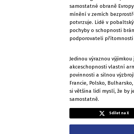
samostatné obraně Evropy
mínění v zemích bezprostř
potvrzuje. Lidé v pobaltsk
pochyby o schopnosti bráni
podporovateli přítomnosti 
Jedinou výraznou výjimkou 
akceschopnosti vlastní ar
povinnosti a silnou výzbro
Francie, Polsko, Bulharsko
si většina lidí myslí, že b
samostatně.
Sdílet na X