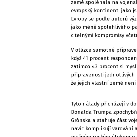
země spoléhala na vojens
evropský kontinent, jako j
Evropy se podle autorů vý
jako méně spolehlivého pa
citelnými kompromisy včet
V otázce samotné připraven
když 41 procent respondent
zatímco 43 procent si mysl
připravenosti jednotlivých
že jejich vlastní země nen
Tyto nálady přicházejí v d
Donalda Trumpa zpochybňuj
Grónska a stahuje část vo
navíc komplikují varování
možným ruským útokem na 