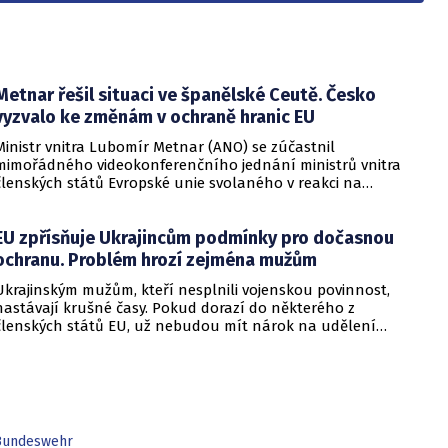
Metnar řešil situaci ve španělské Ceutě. Česko
vyzvalo ke změnám v ochraně hranic EU
Ministr vnitra Lubomír Metnar (ANO) se zúčastnil
mimořádného videokonferenčního jednání ministrů vnitra
členských států Evropské unie svolaného v reakci na
migrační situaci ve španělské exklávě Ceuta. Hlavním
tématem byl aktuální vývoj, přijatá opatření i další postup
EU zpřísňuje Ukrajincům podmínky pro dočasnou
při ochraně vnějších hranic Evropské unie.
ochranu. Problém hrozí zejména mužům
Ukrajinským mužům, kteří nesplnili vojenskou povinnost,
nastávají krušné časy. Pokud dorazí do některého z
členských států EU, už nebudou mít nárok na udělení
dočasné ochrany. Bylo totiž zveřejněno nové rozhodnutí
Rady EU, které upravuje podmínky pro udělování dočasné
ochrany a zároveň ji prodlužuje. Informovalo o tom
ministerstvo vnitra.
Bundeswehr