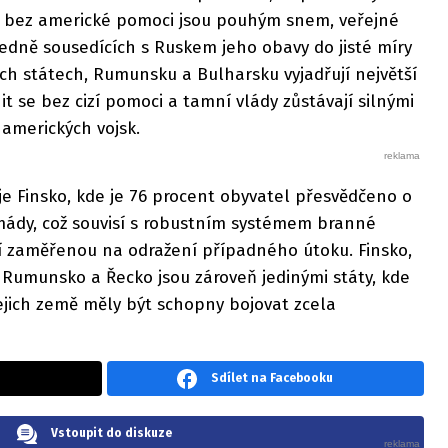
 bez americké pomoci jsou pouhým snem, veřejné
edně sousedících s Ruskem jeho obavy do jisté míry
ých státech, Rumunsku a Bulharsku vyjadřují největší
t se bez cizí pomoci a tamní vlády zůstávají silnými
amerických vojsk.
je Finsko, kde je 76 procent obyvatel přesvědčeno o
mády, což souvisí s robustním systémem branné
jí zaměřenou na odražení případného útoku. Finsko,
, Rumunsko a Řecko jsou zároveň jedinými státy, kde
y jejich země měly být schopny bojovat zcela
Sdílet na Facebooku
Vstoupit do diskuze