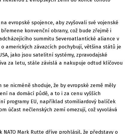
na evropské spojence, aby zvyšovali své vojenské
st břemene konvenční obrany, což bude zřejmě i
adcházejícího summitu Severoatlantické aliance v
o amerických závazcích pochybují, většina států je
SA, jako jsou satelitní systémy, zpravodajské
iva za letu, stále závislá a nakupuje odtud klíčovou
 se nicméně shoduje, že by evropské země měly
ní na domácí půdě, a to i za cenu vyšších
ní programy EU, například stomiliardový balíček
tom účast nečlenských zemí omezují, což vyvolává
 NATO Mark Rutte dříve prohlásil, že představy o