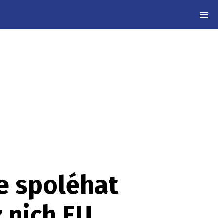
MEN
se spoléhat
z nich EU