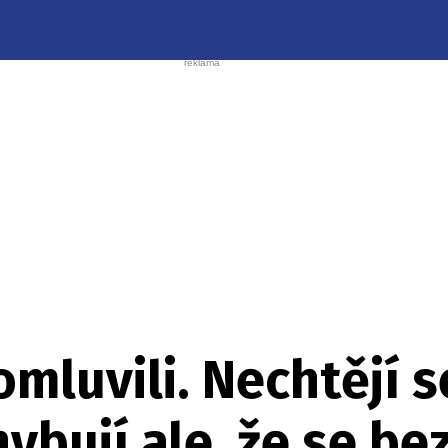
mluvili. Nechtějí 
ybují ale, že se be