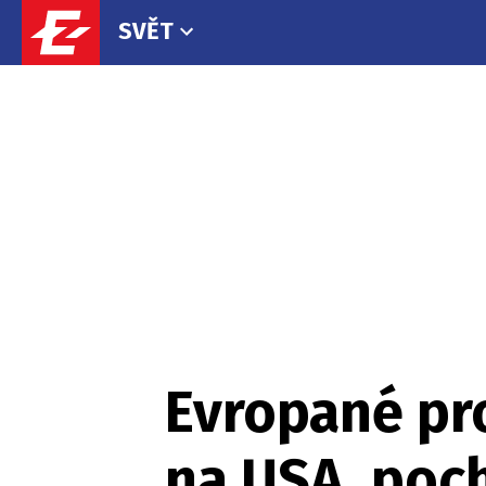
SVĚT
Evropané pro
na USA, poch