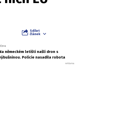
Sdílet
článek
včera
Na německém letišti našli dron s
výbušninou. Policie nasadila robota