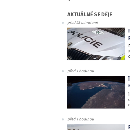
AKTUÁLNĚ SE DĚJE
před 25 minutami
před 1 hodinou
před 1 hodinou