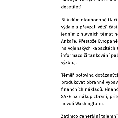
desetiletí.
Bílý dům dlouhodobě tlačí 
výdaje a převzali větší čá
jedním z hlavních témat n
Ankaře. Přestože Evropané 
na vojenských kapacitách U
informace či tankování pal
výzbroj.
Téměř polovina dotázaných
produkovat obranné vybave
finančních nákladů. Finanč
SAFE na nákup zbraní, při
nevoli Washingtonu.
Zatímco generální tajemník