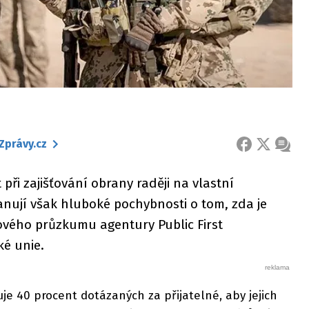
Zprávy.cz
FACEBOOK
X
ZPRÁ
 při zajišťování obrany raději na vlastní
anují však hluboké pochybnosti o tom, zda je
nového průzkumu agentury Public First
é unie.
je 40 procent dotázaných za přijatelné, aby jejich