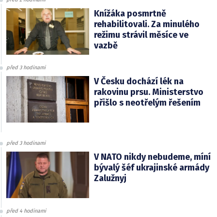
Knížáka posmrtně
rehabilitovali. Za minulého
režimu strávil měsíce ve
vazbě
před 3 hodinami
V Česku dochází lék na
rakovinu prsu. Ministerstvo
přišlo s neotřelým řešením
před 3 hodinami
V NATO nikdy nebudeme, míní
bývalý šéf ukrajinské armády
Zalužnyj
před 4 hodinami