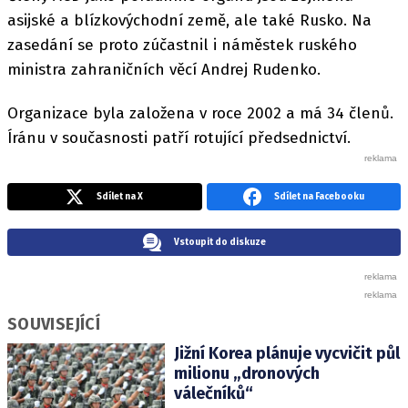
asijské a blízkovýchodní země, ale také Rusko. Na
zasedání se proto zúčastnil i náměstek ruského
ministra zahraničních věcí Andrej Rudenko.
Organizace byla založena v roce 2002 a má 34 členů.
Íránu v současnosti patří rotující předsednictví.
Sdílet na X
Sdílet na Facebooku
Vstoupit do diskuze
SOUVISEJÍCÍ
Jižní Korea plánuje vycvičit půl
milionu „dronových
válečníků“