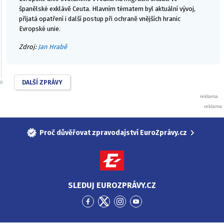
španělské exklávě Ceuta. Hlavním tématem byl aktuální vývoj,
přijatá opatření i další postup při ochraně vnějších hranic
Evropské unie.
Zdroj:
Jan Hrabě
DALŠÍ ZPRÁVY
Proč důvěřovat zpravodajství EuroZprávy.cz
SLEDUJ EUROZPRÁVY.CZ
Přejít
Přejít
Přejít
Přejít
na
na
na
na