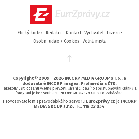
Facebook
Twitter
Instagram
YouTube
EuroZprávy.cz
Etický kodex
Redakce
Kontakt
Vydavatel
Inzerce
Osobní údaje / Cookies
Volná místa
Přejít
na
začátek
stránky
Copyright © 2009—2026 INCORP MEDIA GROUP s.r.o., a
dodavatelé INCORP images, Profimedia a ČTK.
Jakékoliv užití obsahu včetně převzetí, šíření či dalšího zpřístupňování článků a
fotografií je bez souhlasu INCORP MEDIA GROUP s.r.o. zakázáno.
Provozovatelem zpravodajského serveru
EuroZprávy.cz
je
INCORP
MEDIA GROUP s.r.o.
, IC:
118 23 054
.