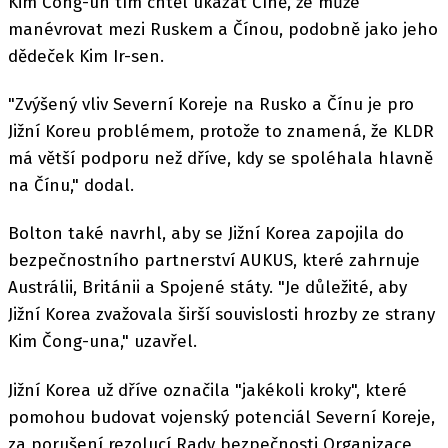
Kim Čong-un tím chtěl ukázat Číně, že může
manévrovat mezi Ruskem a Čínou, podobně jako jeho
dědeček Kim Ir-sen.
"Zvýšený vliv Severní Koreje na Rusko a Čínu je pro
Jižní Koreu problémem, protože to znamená, že KLDR
má větší podporu než dříve, kdy se spoléhala hlavně
na Čínu," dodal.
Bolton také navrhl, aby se Jižní Korea zapojila do
bezpečnostního partnerství AUKUS, které zahrnuje
Austrálii, Británii a Spojené státy. "Je důležité, aby
Jižní Korea zvažovala širší souvislosti hrozby ze strany
Kim Čong-una," uzavřel.
Jižní Korea už dříve označila "jakékoli kroky", které
pomohou budovat vojenský potenciál Severní Koreje,
za porušení rezolucí Rady bezpečnosti Organizace