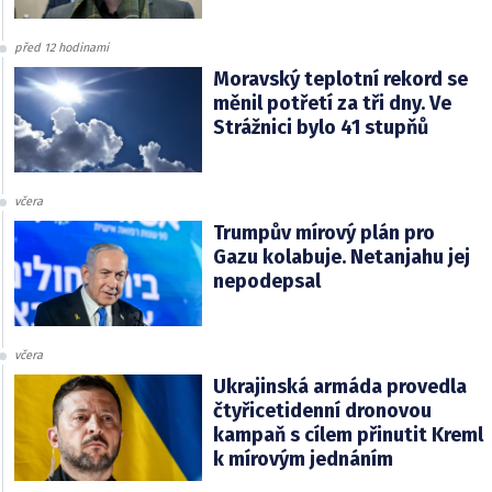
před 12 hodinami
Moravský teplotní rekord se
měnil potřetí za tři dny. Ve
Strážnici bylo 41 stupňů
včera
Trumpův mírový plán pro
Gazu kolabuje. Netanjahu jej
nepodepsal
včera
Ukrajinská armáda provedla
čtyřicetidenní dronovou
kampaň s cílem přinutit Kreml
k mírovým jednáním