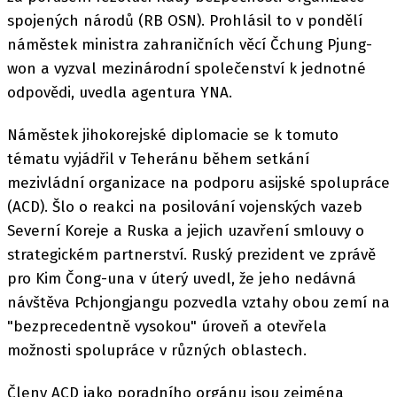
spojených národů (RB OSN). Prohlásil to v pondělí
náměstek ministra zahraničních věcí Čchung Pjung-
won a vyzval mezinárodní společenství k jednotné
odpovědi, uvedla agentura YNA.
Náměstek jihokorejské diplomacie se k tomuto
tématu vyjádřil v Teheránu během setkání
mezivládní organizace na podporu asijské spolupráce
(ACD). Šlo o reakci na posilování vojenských vazeb
Severní Koreje a Ruska a jejich uzavření smlouvy o
strategickém partnerství. Ruský prezident ve zprávě
pro Kim Čong-una v úterý uvedl, že jeho nedávná
návštěva Pchjongjangu pozvedla vztahy obou zemí na
"bezprecedentně vysokou" úroveň a otevřela
možnosti spolupráce v různých oblastech.
Členy ACD jako poradního orgánu jsou zejména