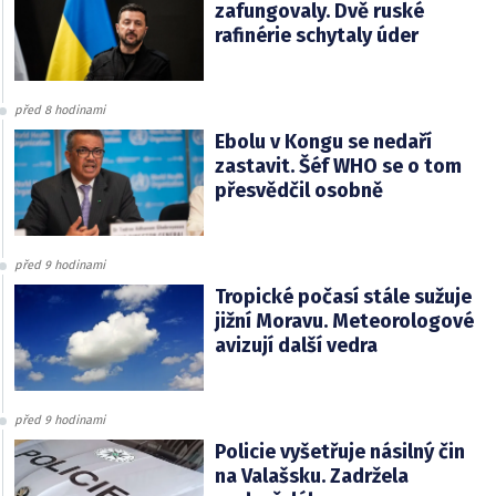
zafungovaly. Dvě ruské
rafinérie schytaly úder
před 8 hodinami
Ebolu v Kongu se nedaří
zastavit. Šéf WHO se o tom
přesvědčil osobně
před 9 hodinami
Tropické počasí stále sužuje
jižní Moravu. Meteorologové
avizují další vedra
před 9 hodinami
Policie vyšetřuje násilný čin
na Valašsku. Zadržela