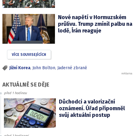
Nové napětí v Hormuzském
průlivu. Trump zmínil palbu na
lodě, Írán reaguje
VÍCE SOUVISEJÍCÍCH
Jižní Korea
,
John Bolton
,
Jaderné zbraně
AKTUÁLNĚ SE DĚJE
před 1 hodinou
Důchodci a valorizační
oznámení. Úřad připomněl
svůj aktuální postup
před 2 hodinami