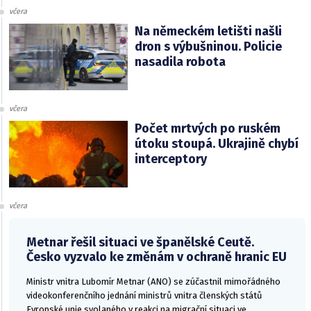
včera
Na německém letišti našli
dron s výbušninou. Policie
nasadila robota
včera
Počet mrtvých po ruském
útoku stoupá. Ukrajině chybí
interceptory
včera
Metnar řešil situaci ve španělské Ceutě.
Česko vyzvalo ke změnám v ochraně hranic EU
Ministr vnitra Lubomír Metnar (ANO) se zúčastnil mimořádného
videokonferenčního jednání ministrů vnitra členských států
Evropské unie svolaného v reakci na migrační situaci ve