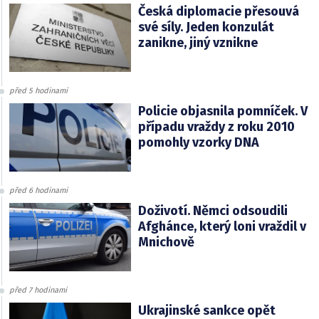
Česká diplomacie přesouvá
své síly. Jeden konzulát
zanikne, jiný vznikne
před 5 hodinami
Policie objasnila pomníček. V
případu vraždy z roku 2010
pomohly vzorky DNA
před 6 hodinami
Doživotí. Němci odsoudili
Afghánce, který loni vraždil v
Mnichově
před 7 hodinami
Ukrajinské sankce opět