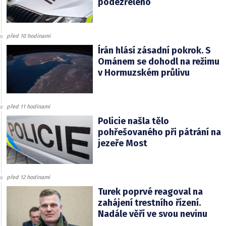
podezřelého
před 10 hodinami
Írán hlásí zásadní pokrok. S
Ománem se dohodl na režimu
v Hormuzském průlivu
před 11 hodinami
Policie našla tělo
pohřešovaného při pátrání na
jezeře Most
před 12 hodinami
Turek poprvé reagoval na
zahájení trestního řízení.
Nadále věří ve svou nevinu