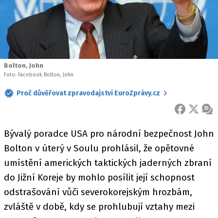
Bolton, John
Foto: Facebook Bolton, John
Proč důvěřovat zpravodajství EuroZprávy.cz
FACEBOOK
X
ZPR
Bývalý poradce USA pro národní bezpečnost John
Bolton v úterý v Soulu prohlásil, že opětovné
umístění amerických taktických jaderných zbraní
do Jižní Koreje by mohlo posílit její schopnost
odstrašování vůči severokorejským hrozbám,
zvláště v době, kdy se prohlubují vztahy mezi