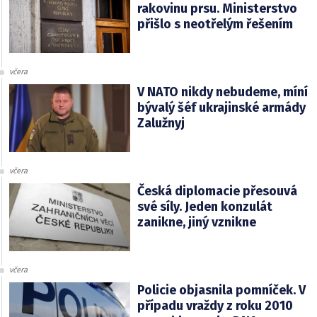
rakovinu prsu. Ministerstvo
přišlo s neotřelým řešením
včera
V NATO nikdy nebudeme, míní
bývalý šéf ukrajinské armády
Zalužnyj
včera
Česká diplomacie přesouvá
své síly. Jeden konzulát
zanikne, jiný vznikne
včera
Policie objasnila pomníček. V
případu vraždy z roku 2010