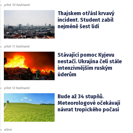
před 10 hodinami
Thajskem otřásl krvavý
incident. Student zabil
nejméně šest lidí
před 11 hodinami
Stávající pomoc Kyjevu
nestačí. Ukrajina čelí stále
intenzivnějším ruským
úderům
před 12 hodinami
Bude až 34 stupňů.
Meteorologové očekávají
návrat tropického počasí
včera