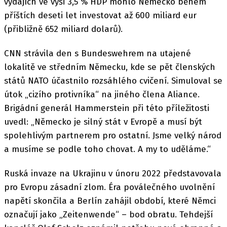
výdajích ve výši 3,5 % HDP mohlo Německo během
příštích deseti let investovat až 600 miliard eur
(přibližně 652 miliard dolarů).
CNN strávila den s Bundeswehrem na utajené
lokalitě ve středním Německu, kde se pět členských
států NATO účastnilo rozsáhlého cvičení. Simuloval se
útok „cizího protivníka“ na jiného člena Aliance.
Brigádní generál Hammerstein při této příležitosti
uvedl: „Německo je silný stát v Evropě a musí být
spolehlivým partnerem pro ostatní. Jsme velký národ
a musíme se podle toho chovat. A my to uděláme.“
Ruská invaze na Ukrajinu v únoru 2022 představovala
pro Evropu zásadní zlom. Éra poválečného uvolnění
napětí skončila a Berlín zahájil období, které Němci
označují jako „Zeitenwende“ – bod obratu. Tehdejší