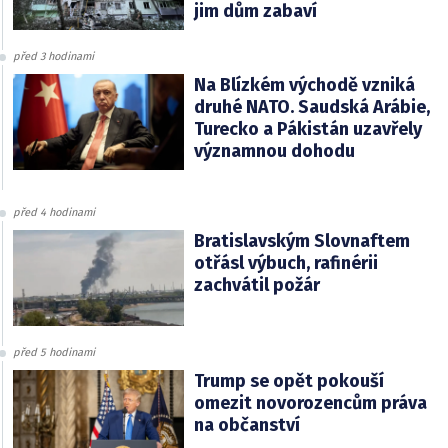
jim dům zabaví
před 3 hodinami
Na Blízkém východě vzniká
druhé NATO. Saudská Arábie,
Turecko a Pákistán uzavřely
významnou dohodu
před 4 hodinami
Bratislavským Slovnaftem
otřásl výbuch, rafinérii
zachvátil požár
před 5 hodinami
Trump se opět pokouší
omezit novorozencům práva
na občanství