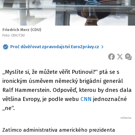
Friedrich Merz (CDU)
Foto: CDU/CSU
Proč důvěřovat zpravodajství EuroZprávy.cz
FACEBOOK
X
ZPR
„Myslíte si, že můžete věřit Putinovi?“ ptá se s
ironickým úsměvem německý brigádní generál
Ralf Hammerstein. Odpověď, kterou by dnes dala
většina Evropy, je podle webu
CNN
jednoznačné
„ne“.
Zatímco administrativa amerického prezidenta