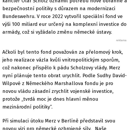
kancléř Olaf Scholz oznámil potřebu nové obranné a
bezpečnostní politiky s důrazem na modernizaci
Bundeswehru. V roce 2022 vytvořil speciální fond ve
výši 100 miliard eur určený na komplexní investice do
armády, což si vyžádalo změnu německé ústavy.
Ačkoli byl tento fond považován za přelomový krok,
jeho realizace vázla kvůli vnitropolitickým sporům,
což nakonec přispělo k pádu Scholzovy vlády. Merz
nyní plánuje tento obrat urychlit. Podle Sudhy David-
Wilpové z Německého Marshallova fondu je pro
novou vládu zásadní zrychlit vojenské investice,
protože „tvrdá moc je dnes hlavní měnou
mezinárodní politiky“.
Při simulaci útoku Merz v Berlíně představil svou
novou vizi pro německé ozbrojené síly. „Naše