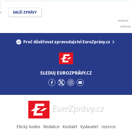
DALŠÍ ZPRÁVY
Proč důvěřovat zpravodajství EuroZprávy.cz
SLEDUJ EUROZPRÁVY.CZ
Přejít
Přejít
Přejít
Přejít
na
na
na
na
Facebook
Twitter
Instagram
YouTube
EuroZprávy.cz
Etický kodex
Redakce
Kontakt
Vydavatel
Inzerce