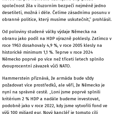
společnost žila v iluzorním bezpečí nejméně jedno
desetiletí, možná i déle. Čelíme zásadnímu posunu v
obranné politice, který musíme uskutečnit,“ prohlásil.
Od poloviny studené války výdaje Německa na
obranu jako podíl na HDP výrazně poklesly. Zatímco v
roce 1963 dosahovaly 4,9 %, v roce 2005 klesly na
historické minimum 1,1 %. Teprve v roce 2024
Německo poprvé po více než třiceti letech splnilo
dvouprocentní závazek vůči NATO.
Hammerstein přiznává, že armáda bude vždy
požadovat více prostředků, ale věří, že Německo je
nyní na správné cestě. „Loni jsme poprvé splnili
kritérium 2 % HDP a nadále budeme investovat,
podobně jako v roce 2022, kdy jsme vytvořili fond ve
výši 100 miliard eur. Nový kancléř je tomuto cíli