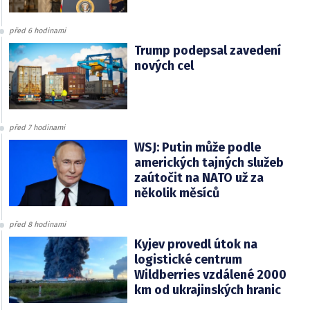
před 6 hodinami
Trump podepsal zavedení
nových cel
před 7 hodinami
WSJ: Putin může podle
amerických tajných služeb
zaútočit na NATO už za
několik měsíců
před 8 hodinami
Kyjev provedl útok na
logistické centrum
Wildberries vzdálené 2000
km od ukrajinských hranic