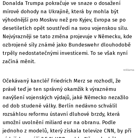
Donalda Trumpa pokračuje ve snaze o dosažení
mírové dohody na Ukrajině, která by mohla být
výhodnější pro Moskvu než pro Kyjev, Evropa se po
desetiletích opět soustředí na svou vojenskou sílu.
Nejvýrazněji se tato změna projevuje v Německu, kde
ozbrojené síly známé jako Bundeswehr dlouhodobě
trpěly nedostatečnými investicemi. To se však nyní
začíná měnit.
Očekávaný kancléř Friedrich Merz se rozhodl, že
právě teď je ten správný okamžik k výraznému
navýšení vojenských výdajů, jaké Německo nezažilo
od dob studené války. Berlín nedávno schválil
rozsáhlou reformu ústavní dluhové brzdy, která
umožní uvolnění miliard eur na obranu. Podle
jednoho z modelů, který získala televize CNN, by při