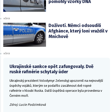
pomohly vzorky DNA
včera
Doživotí. Němci odsoudili
Afghánce, který loni vraždil v
Mnichově
včera
Ukrajinské sankce opět zafungovaly. Dvě
ruské rafinérie schytaly úder
Ukrajinský prezident Volodymyr Zelenskyj upozornil na nejnovější
úspěchy vojáků, kterým se podařilo zasáhnout dvě ropné
rafinérie v hloubi Ruska. Další úspěšná operace byla provedena v
Černém moři.
Zdroj: Lucie Podzimková