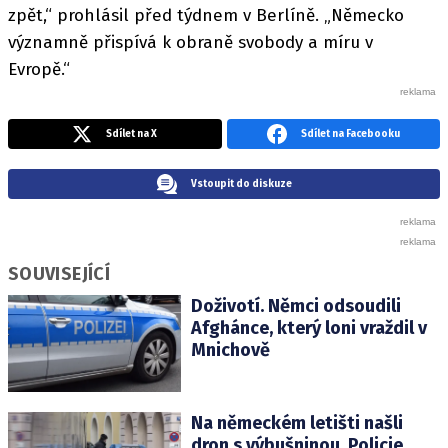
zpět,“ prohlásil před týdnem v Berlíně. „Německo
významně přispívá k obraně svobody a míru v
Evropě.“
Sdílet na X
Sdílet na Facebooku
Vstoupit do diskuze
SOUVISEJÍCÍ
Doživotí. Němci odsoudili
Afghánce, který loni vraždil v
Mnichově
Na německém letišti našli
dron s výbušninou. Policie