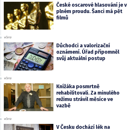
České oscarové hlasování je v
plném proudu. Šanci má pět
filmů
včera
Důchodci a valorizační
oznámení. Úřad připomněl
svůj aktuální postup
včera
Knížáka posmrtně
rehabilitovali. Za minulého
režimu strávil měsíce ve
vazbě
včera
V Česku dochází lék na