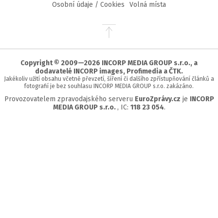
Osobní údaje / Cookies
Volná místa
Přejít
na
začátek
stránky
Copyright © 2009—2026 INCORP MEDIA GROUP s.r.o., a
dodavatelé INCORP images, Profimedia a ČTK.
Jakékoliv užití obsahu včetně převzetí, šíření či dalšího zpřístupňování článků a
fotografií je bez souhlasu INCORP MEDIA GROUP s.r.o. zakázáno.
Provozovatelem zpravodajského serveru
EuroZprávy.cz
je
INCORP
MEDIA GROUP s.r.o.
, IC:
118 23 054
.