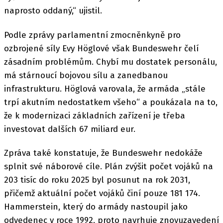
naprosto oddaný,“ ujistil.
Podle zprávy parlamentní zmocněnkyně pro
ozbrojené síly Evy Höglové však Bundeswehr čelí
zásadním problémům. Chybí mu dostatek personálu,
má stárnoucí bojovou sílu a zanedbanou
infrastrukturu. Höglová varovala, že armáda „stále
trpí akutním nedostatkem všeho“ a poukázala na to,
že k modernizaci základních zařízení je třeba
investovat dalších 67 miliard eur.
Zpráva také konstatuje, že Bundeswehr nedokáže
splnit své náborové cíle. Plán zvýšit počet vojáků na
203 tisíc do roku 2025 byl posunut na rok 2031,
přičemž aktuální počet vojáků činí pouze 181 174.
Hammerstein, který do armády nastoupil jako
odvedenec v roce 1992, proto navrhuje znovuzavedení