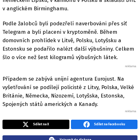
německém Lipsku, v kamionu v Polsku a skladišti DHL
v anglickém Birminghamu.
Podle žalobců byli podezřelí naverbováni přes síť
Telegram a byli placeni v kryptoměně. Během
domovních prohlídek v Litvě, Polsku, Lotyšsku a
Estonsku se podařilo nalézt další výbušniny. Celkem
šlo o více než šest kilogramů výbušných látek.
Případem se zabývá unijní agentura Eurojust. Na
vyšetřování se podílejí policisté z Litvy, Polska, Velké
Británie, Německa, Nizozemí, Lotyšska, Estonska,
Spojených států amerických a Kanady.
Sdílet na X
Sdílet na Facebooku
Vstoupit do diskuze