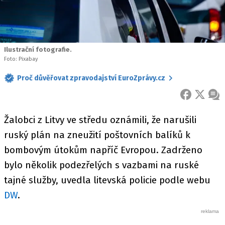
Ilustrační fotografie.
Foto: Pixabay
Proč důvěřovat zpravodajství EuroZprávy.cz
FACEBOOK
X
ZPR
Žalobci z Litvy ve středu oznámili, že narušili
ruský plán na zneužití poštovních balíků k
bombovým útokům napříč Evropou. Zadrženo
bylo několik podezřelých s vazbami na ruské
tajné služby, uvedla litevská policie podle webu
DW
.