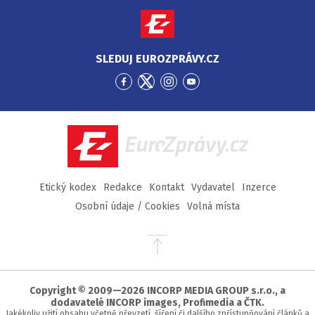
SLEDUJ EUROZPRÁVY.CZ
Přejít
Přejít
Přejít
Přejít
na
na
na
na
Facebook
Twitter
Instagram
YouTube
EuroZprávy.cz
Etický kodex
Redakce
Kontakt
Vydavatel
Inzerce
Osobní údaje / Cookies
Volná místa
Přejít
na
začátek
stránky
Copyright © 2009—2026 INCORP MEDIA GROUP s.r.o., a
dodavatelé INCORP images, Profimedia a ČTK.
Jakékoliv užití obsahu včetně převzetí, šíření či dalšího zpřístupňování článků a