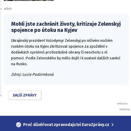
včera
Mohli jste zachránit životy, kritizuje Zelenskyj
spojence po útoku na Kyjev
Ukrajinský prezident Volodymyr Zelenskyj po ničivém nočním
ruském útoku na Kyjev zkritizoval spojence za zpoždění v
dodávkách systémů protivzdušné obrany či neochotu s ní
pomoci. Podle Zelenského by mělo dojít i k uvalení dalších sankcí
na Rusko.
Zdroj: Lucie Podzimková
DALŠÍ ZPRÁVY
Proč důvěřovat zpravodajství EuroZprávy.cz