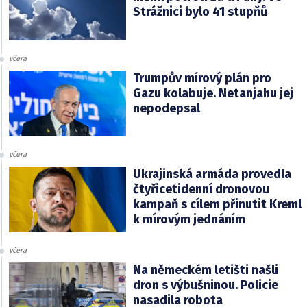
Strážnici bylo 41 stupňů
včera
Trumpův mírový plán pro
Gazu kolabuje. Netanjahu jej
nepodepsal
včera
Ukrajinská armáda provedla
čtyřicetidenní dronovou
kampaň s cílem přinutit Kreml
k mírovým jednáním
včera
Na německém letišti našli
dron s výbušninou. Policie
nasadila robota