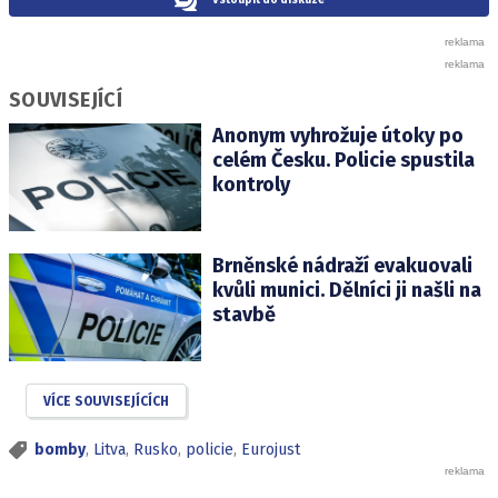
SOUVISEJÍCÍ
Anonym vyhrožuje útoky po
celém Česku. Policie spustila
kontroly
Brněnské nádraží evakuovali
kvůli munici. Dělníci ji našli na
stavbě
VÍCE SOUVISEJÍCÍCH
bomby
,
Litva
,
Rusko
,
policie
,
Eurojust