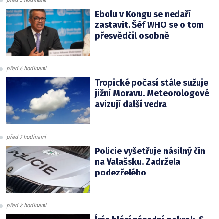
před 5 hodinami
Ebolu v Kongu se nedaří
zastavit. Šéf WHO se o tom
přesvědčil osobně
před 6 hodinami
Tropické počasí stále sužuje
jižní Moravu. Meteorologové
avizují další vedra
před 7 hodinami
Policie vyšetřuje násilný čin
na Valašsku. Zadržela
podezřelého
před 8 hodinami