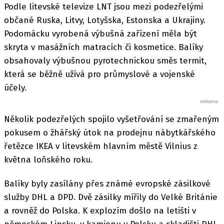
Podle litevské televize LNT jsou mezi podezřelými
občané Ruska, Litvy, Lotyšska, Estonska a Ukrajiny.
Podomácku vyrobená výbušná zařízení měla být
skryta v masážních matracích či kosmetice. Balíky
obsahovaly výbušnou pyrotechnickou směs termit,
která se běžně užívá pro průmyslové a vojenské
účely.
Několik podezřelých spojilo vyšetřování se zmařeným
pokusem o žhářský útok na prodejnu nábytkářského
řetězce IKEA v litevském hlavním městě Vilnius z
května loňského roku.
Balíky byly zasílány přes známé evropské zásilkové
služby DHL a DPD. Dvě zásilky mířily do Velké Británie
a rovněž do Polska. K explozím došlo na letišti v