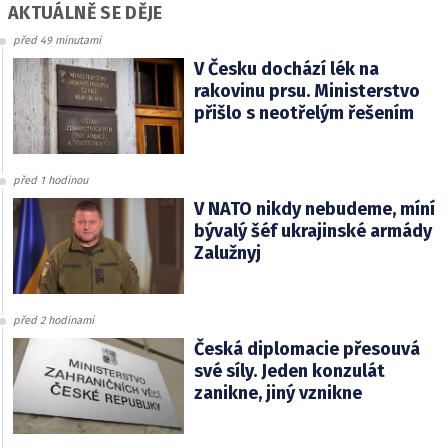
AKTUÁLNĚ SE DĚJE
před 49 minutami
V Česku dochází lék na
rakovinu prsu. Ministerstvo
přišlo s neotřelým řešením
před 1 hodinou
V NATO nikdy nebudeme, míní
bývalý šéf ukrajinské armády
Zalužnyj
před 2 hodinami
Česká diplomacie přesouvá
své síly. Jeden konzulát
zanikne, jiný vznikne