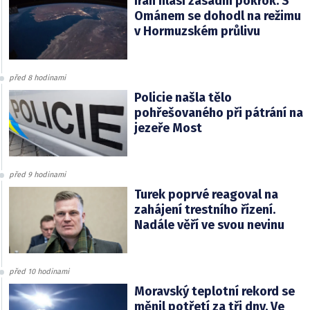
Írán hlásí zásadní pokrok. S
Ománem se dohodl na režimu
v Hormuzském průlivu
před 8 hodinami
Policie našla tělo
pohřešovaného při pátrání na
jezeře Most
před 9 hodinami
Turek poprvé reagoval na
zahájení trestního řízení.
Nadále věří ve svou nevinu
před 10 hodinami
Moravský teplotní rekord se
měnil potřetí za tři dny. Ve