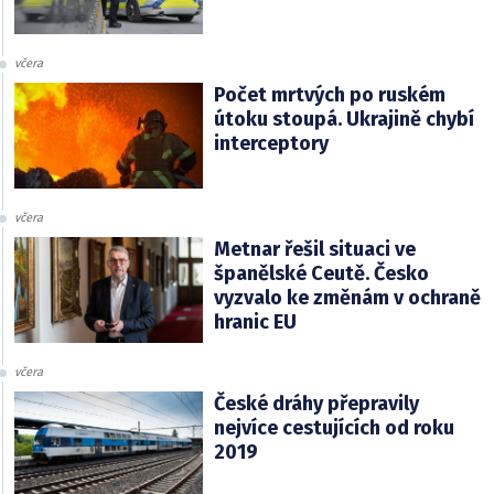
včera
Počet mrtvých po ruském
útoku stoupá. Ukrajině chybí
interceptory
včera
Metnar řešil situaci ve
španělské Ceutě. Česko
vyzvalo ke změnám v ochraně
hranic EU
včera
České dráhy přepravily
nejvíce cestujících od roku
2019