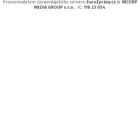
Provozovatelem zpravodajského serveru
EuroZprávy.cz
je
INCORP
MEDIA GROUP s.r.o.
, IC:
118 23 054
.