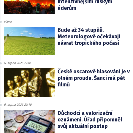
intenzivnějším ruským
úderům
včera
Bude až 34 stupňů.
Meteorologové očekávají
návrat tropického počasí
6. srpna 2026 22:01
České oscarové hlasování je v
plném proudu. Šanci má pět
filmů
6. srpna 2026 20:10
Důchodci a valorizační
oznámení. Úřad připomněl
svůj aktuální postup