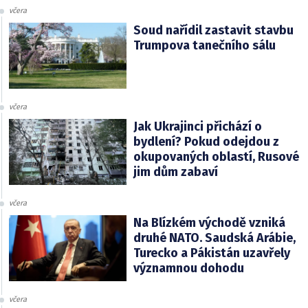
včera
Soud nařídil zastavit stavbu
Trumpova tanečního sálu
včera
Jak Ukrajinci přichází o
bydlení? Pokud odejdou z
okupovaných oblastí, Rusové
jim dům zabaví
včera
Na Blízkém východě vzniká
druhé NATO. Saudská Arábie,
Turecko a Pákistán uzavřely
významnou dohodu
včera