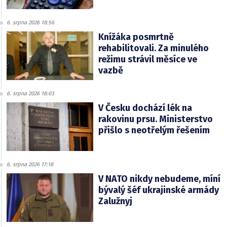
6. srpna 2026 18:56
Knížáka posmrtně
rehabilitovali. Za minulého
režimu strávil měsíce ve
vazbě
6. srpna 2026 18:03
V Česku dochází lék na
rakovinu prsu. Ministerstvo
přišlo s neotřelým řešením
6. srpna 2026 17:18
V NATO nikdy nebudeme, míní
bývalý šéf ukrajinské armády
Zalužnyj