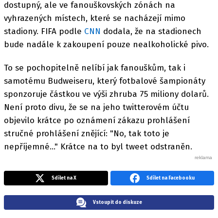
dostupný, ale ve fanouškovských zónách na
vyhrazených místech, které se nacházejí mimo
stadiony. FIFA podle
CNN
dodala, že na stadionech
bude nadále k zakoupení pouze nealkoholické pivo.
To se pochopitelně nelíbí jak fanouškům, tak i
samotému Budweiseru, který fotbalové šampionáty
sponzoruje částkou ve výši zhruba 75 miliony dolarů.
Není proto divu, že se na jeho twitterovém účtu
objevilo krátce po oznámení zákazu prohlášení
stručné prohlášení znějící: "No, tak toto je
nepříjemné..." Krátce na to byl tweet odstraněn.
Sdílet na X
Sdílet na Facebooku
Vstoupit do diskuze