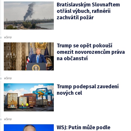
Bratislavským Slovnaftem
otřásl výbuch, rafinérii
zachvátil požár
včera
Trump se opět pokouší
omezit novorozencům práva
na občanství
včera
Trump podepsal zavedení
nových cel
včera
WSJ: Putin může podle