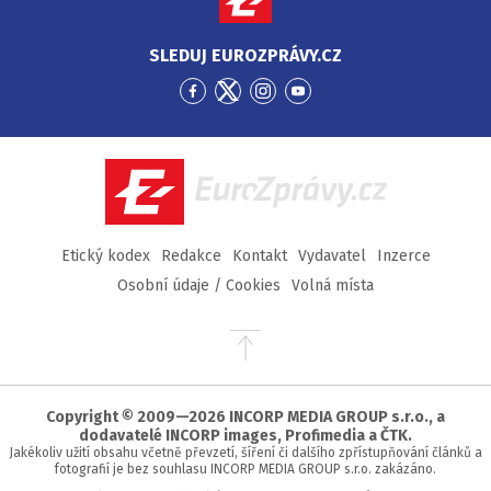
SLEDUJ EUROZPRÁVY.CZ
Přejít
Přejít
Přejít
Přejít
na
na
na
na
Facebook
Twitter
Instagram
YouTube
EuroZprávy.cz
Etický kodex
Redakce
Kontakt
Vydavatel
Inzerce
Osobní údaje / Cookies
Volná místa
Přejít
na
začátek
stránky
Copyright © 2009—2026 INCORP MEDIA GROUP s.r.o., a
dodavatelé INCORP images, Profimedia a ČTK.
Jakékoliv užití obsahu včetně převzetí, šíření či dalšího zpřístupňování článků a
fotografií je bez souhlasu INCORP MEDIA GROUP s.r.o. zakázáno.