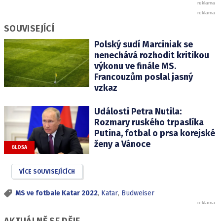
SOUVISEJÍCÍ
Polský sudí Marciniak se
nenechává rozhodit kritikou
výkonu ve finále MS.
Francouzům poslal jasný
vzkaz
Události Petra Nutila:
Rozmary ruského trpaslíka
Putina, fotbal o prsa korejské
ženy a Vánoce
GLOSA
VÍCE SOUVISEJÍCÍCH
MS ve fotbale Katar 2022
,
Katar
,
Budweiser
AKTUÁLNĚ SE DĚJE