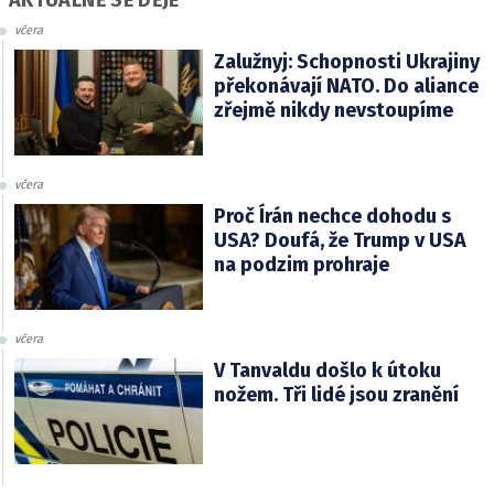
včera
Zalužnyj: Schopnosti Ukrajiny
překonávají NATO. Do aliance
zřejmě nikdy nevstoupíme
včera
Proč Írán nechce dohodu s
USA? Doufá, že Trump v USA
na podzim prohraje
včera
V Tanvaldu došlo k útoku
nožem. Tři lidé jsou zranění