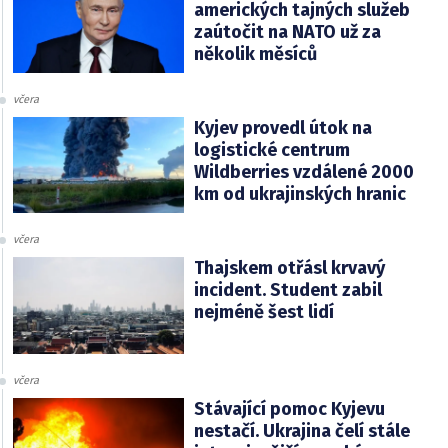
amerických tajných služeb
zaútočit na NATO už za
několik měsíců
včera
Kyjev provedl útok na
logistické centrum
Wildberries vzdálené 2000
km od ukrajinských hranic
včera
Thajskem otřásl krvavý
incident. Student zabil
nejméně šest lidí
včera
Stávající pomoc Kyjevu
nestačí. Ukrajina čelí stále