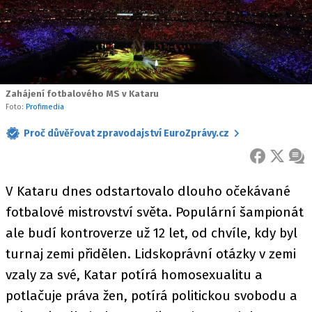
Zahájení fotbalového MS v Kataru
Foto:
Profimedia
Proč důvěřovat zpravodajství EuroZprávy.cz
FACEBOOK
X
ZPR
V Kataru dnes odstartovalo dlouho očekávané
fotbalové mistrovství světa. Populární šampionát
ale budí kontroverze už 12 let, od chvíle, kdy byl
turnaj zemi přidělen. Lidskoprávní otázky v zemi
vzaly za své, Katar potírá homosexualitu a
potlačuje práva žen, potírá politickou svobodu a