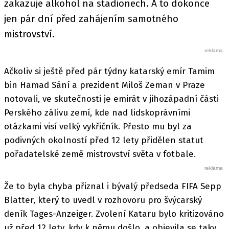
zakazuje alkohol na stadionech. A to dokonce
jen pár dní před zahájením samotného
mistrovství.
Ačkoliv si ještě před pár týdny katarský emír Tamim
bin Hamad Sání a prezident Miloš Zeman v Praze
notovali, ve skutečnosti je emirát v jihozápadní části
Perského zálivu zemí, kde nad lidskoprávními
otázkami visí velký vykřičník. Přesto mu byl za
podivných okolností před 12 lety přidělen statut
pořadatelské země mistrovství světa v fotbale.
Že to byla chyba přiznal i bývalý předseda FIFA Sepp
Blatter, který to uvedl v rozhovoru pro švýcarský
deník Tages-Anzeiger. Zvolení Kataru bylo kritizováno
už před 12 lety, kdy k němu došlo, a objevila se taky