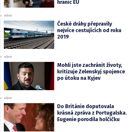
hranic EU
včera
České dráhy přepravily
nejvíce cestujících od roku
2019
včera
Mohli jste zachránit životy,
kritizuje Zelenskyj spojence
po útoku na Kyjev
včera
Do Británie doputovala
krásná zpráva z Portugalska.
Eugenie porodila holčičku