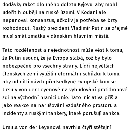
dodávky raket dlouhého doletu Kyjevu, aby mohl
udeřit hlouběji na ruské území. V Kodani ale
nepanoval konsenzus, ačkoliv je potřeba se brzy
rozhodnout. Ruský prezident Vladimir Putin se zřejmě
musí smát zmatku v dánském hlavním městě.
Tato rozdělenost a nejednotnost může vést k tomu,
že Putin usoudí, že je Evropa slabá, což by bylo
nebezpečné pro všechny strany. Lídři největších
členských zemí využili neformální schůzku k tomu,
aby odmítli návrh předsedkyně Evropské komise
Ursuly von der Leyenové na vybudování protidronové
zdi na východní hranici Unie. Tato iniciativa přišla
jako reakce na narušování vzdušného prostoru a
incidenty s ruskými tankery, které porušují sankce.
Ursula von der Leyenová navrhla čtyři stěžejní