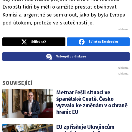
Evropští lídři by měli okamžitě přestat obviňovat
Komisi a urgentně se semknout, jako by byla Evropa
pod útokem, protože ve skutečnosti je.
Sdílet na X
Sdílet na Facebooku
Vstoupit do diskuze
SOUVISEJÍCÍ
Metnar řešil situaci ve
španělské Ceutě. Česko
vyzvalo ke změnám v ochraně
hranic EU
EU zpřísňuje Ukrajincům