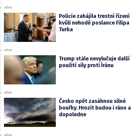
včera
Policie zahájila trestní řízení
kvůli nehodě poslance Filipa
Turka
včera
Trump stále nevylučuje další
použití síly proti Íránu
včera
Česko opět zasáhnou silné
bouřky. Hrozit budou i ráno a
dopoledne
včera