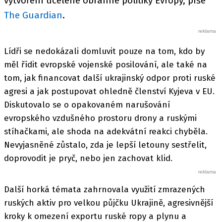
vytvoření ucelené obranné politiky Evropy, píše
The Guardian
.
Lídři se nedokázali domluvit pouze na tom, kdo by
měl řídit evropské vojenské posilování, ale také na
tom, jak financovat další ukrajinský odpor proti ruské
agresi a jak postupovat ohledně členství Kyjeva v EU.
Diskutovalo se o opakovaném narušování
evropského vzdušného prostoru drony a ruskými
stíhačkami, ale shoda na adekvátní reakci chyběla.
Nevyjasněné zůstalo, zda je lepší letouny sestřelit,
doprovodit je pryč, nebo jen zachovat klid.
Další horká témata zahrnovala využití zmrazených
ruských aktiv pro velkou půjčku Ukrajině, agresivnější
kroky k omezení exportu ruské ropy a plynu a