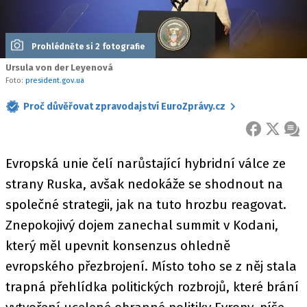
Prohlédněte si 2 fotografie
Ursula von der Leyenová
Foto:
president.gov.ua
Proč důvěřovat zpravodajství EuroZprávy.cz
FACEBOOK
X
ZPR
Evropská unie čelí narůstající hybridní válce ze
strany Ruska, avšak nedokáže se shodnout na
společné strategii, jak na tuto hrozbu reagovat.
Znepokojivý dojem zanechal summit v Kodani,
který měl upevnit konsenzus ohledně
evropského přezbrojení. Místo toho se z něj stala
trapná přehlídka politických rozbrojů, které brání