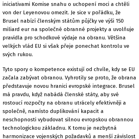
iniciativami Komise snahu o uchopení moci a chtěli
von der Leyenovou omezit. Je sice v pořádku, že
Brusel nabízí členským státům půjčky ve výši 150
miliard eur na společné obranné projekty a uvolňuje
pravidla pro schodkové výdaje na obranu. Většina
velkých vlád EU si však přeje ponechat kontrolu ve
svých rukou.
Tyto spory o kompetence existují od chvíle, kdy se EU
začala zabývat obranou. Vyhrotily se proto, že obrana
představuje novou hranici evropské integrace. Brusel
má pravdu, když nabádá členské státy, aby své
rostoucí rozpočty na obranu utrácely efektivněji a
společně, namísto duplikování kapacit a
neschopnosti vybudovat silnou evropskou obrannou
technologickou základnu. K tomu je nezbytná
harmonizace vojenských požadavků a menší závislost