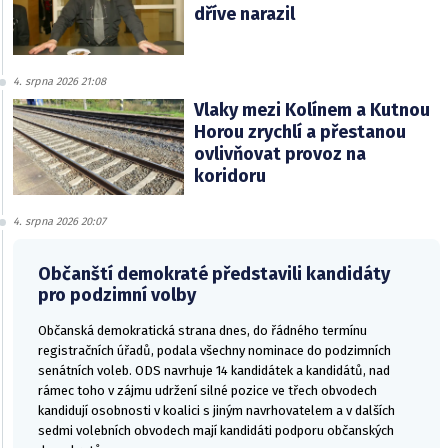
dříve narazil
4. srpna 2026 21:08
Vlaky mezi Kolínem a Kutnou
Horou zrychlí a přestanou
ovlivňovat provoz na
koridoru
4. srpna 2026 20:07
Občanští demokraté představili kandidáty
pro podzimní volby
Občanská demokratická strana dnes, do řádného termínu
registračních úřadů, podala všechny nominace do podzimních
senátních voleb. ODS navrhuje 14 kandidátek a kandidátů, nad
rámec toho v zájmu udržení silné pozice ve třech obvodech
kandidují osobnosti v koalici s jiným navrhovatelem a v dalších
sedmi volebních obvodech mají kandidáti podporu občanských