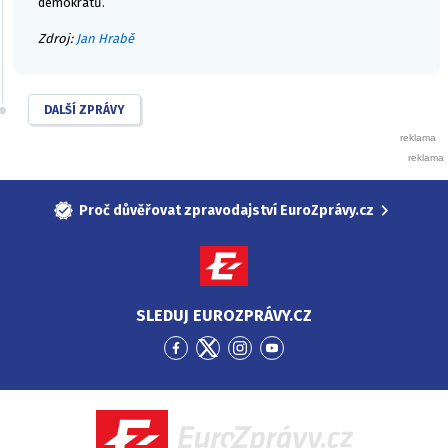
demokratů.
Zdroj:
Jan Hrabě
DALŠÍ ZPRÁVY
Proč důvěřovat zpravodajství EuroZprávy.cz
SLEDUJ EUROZPRÁVY.CZ
Přejít
Přejít
Přejít
Přejít
na
na
na
na
Facebook
Twitter
Instagram
YouTube
EuroZprávy.cz