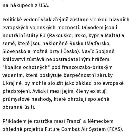
na nákupech z USA.
Politické vedení však zřejmě zůstane v rukou hlavních
evropských vojenských mocností. Důvodem jsou i
neutrální státy EU (Rakousko, Irsko, Kypr a Malta) a
země, které jsou nakloněné Rusku (Maďarsko,
Slovensko a možná brzy i Česko). Navíc Spojené
království zůstává nepostradatelným hráčem.
"Koalice ochotných" pod francouzsko-britským
vedením, která poskytuje bezpečnostní záruky
Ukrajině, by mohla sloužit jako základ pro evropské
přezbrojení. Avšak i mezi jejími členy existují
průmyslové neshody, které ohrožují společné
obranné úsilí.
Příkladem je roztržka mezi Francií a Německem
ohledně projektu Future Combat Air System (FCAS),