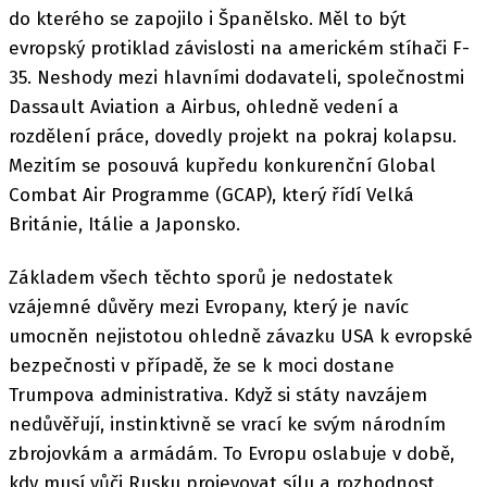
do kterého se zapojilo i Španělsko. Měl to být
evropský protiklad závislosti na americkém stíhači F-
35. Neshody mezi hlavními dodavateli, společnostmi
Dassault Aviation a Airbus, ohledně vedení a
rozdělení práce, dovedly projekt na pokraj kolapsu.
Mezitím se posouvá kupředu konkurenční Global
Combat Air Programme (GCAP), který řídí Velká
Británie, Itálie a Japonsko.
Základem všech těchto sporů je nedostatek
vzájemné důvěry mezi Evropany, který je navíc
umocněn nejistotou ohledně závazku USA k evropské
bezpečnosti v případě, že se k moci dostane
Trumpova administrativa. Když si státy navzájem
nedůvěřují, instinktivně se vrací ke svým národním
zbrojovkám a armádám. To Evropu oslabuje v době,
kdy musí vůči Rusku projevovat sílu a rozhodnost.