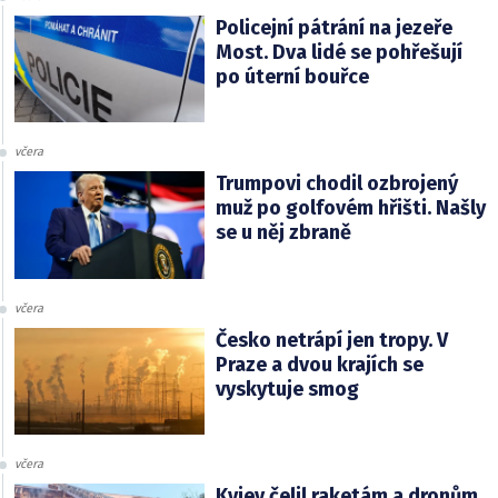
Policejní pátrání na jezeře
Most. Dva lidé se pohřešují
po úterní bouřce
včera
Trumpovi chodil ozbrojený
muž po golfovém hřišti. Našly
se u něj zbraně
včera
Česko netrápí jen tropy. V
Praze a dvou krajích se
vyskytuje smog
včera
Kyjev čelil raketám a dronům.