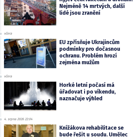
Nejméně 14 mrtvých, další
lidé jsou zranění
včera
EU zpřísňuje Ukrajincům
podmínky pro dočasnou
ochranu. Problém hrozí
zejména mužům
včera
Horké letní počasí má
úřadovat i po víkendu,
naznačuje výhled
4. srpna 2026 22:04
Knížákova rehabilitace se
bude řešit u soudu. Umělec