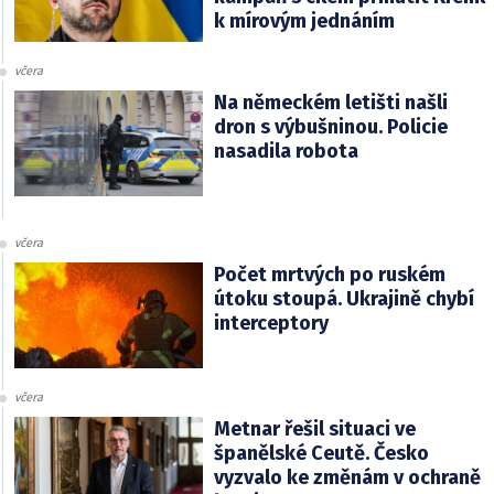
k mírovým jednáním
včera
Na německém letišti našli
dron s výbušninou. Policie
nasadila robota
včera
Počet mrtvých po ruském
útoku stoupá. Ukrajině chybí
interceptory
včera
Metnar řešil situaci ve
španělské Ceutě. Česko
vyzvalo ke změnám v ochraně