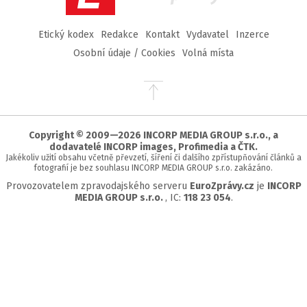
Etický kodex
Redakce
Kontakt
Vydavatel
Inzerce
Osobní údaje / Cookies
Volná místa
Přejít
na
začátek
stránky
Copyright © 2009—2026 INCORP MEDIA GROUP s.r.o., a
dodavatelé INCORP images, Profimedia a ČTK.
Jakékoliv užití obsahu včetně převzetí, šíření či dalšího zpřístupňování článků a
fotografií je bez souhlasu INCORP MEDIA GROUP s.r.o. zakázáno.
Provozovatelem zpravodajského serveru
EuroZprávy.cz
je
INCORP
MEDIA GROUP s.r.o.
, IC:
118 23 054
.