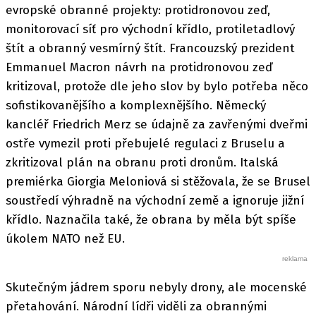
evropské obranné projekty: protidronovou zeď,
monitorovací síť pro východní křídlo, protiletadlový
štít a obranný vesmírný štít. Francouzský prezident
Emmanuel Macron návrh na protidronovou zeď
kritizoval, protože dle jeho slov by bylo potřeba něco
sofistikovanějšího a komplexnějšího. Německý
kancléř Friedrich Merz se údajně za zavřenými dveřmi
ostře vymezil proti přebujelé regulaci z Bruselu a
zkritizoval plán na obranu proti dronům. Italská
premiérka Giorgia Meloniová si stěžovala, že se Brusel
soustředí výhradně na východní země a ignoruje jižní
křídlo. Naznačila také, že obrana by měla být spíše
úkolem NATO než EU.
Skutečným jádrem sporu nebyly drony, ale mocenské
přetahování. Národní lídři viděli za obrannými