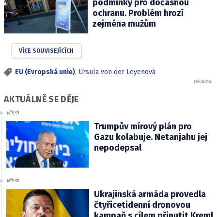
podmínky pro dočasnou
ochranu. Problém hrozí
zejména mužům
VÍCE SOUVISEJÍCÍCH
EU (Evropská unie)
,
Ursula von der Leyenová
AKTUÁLNĚ SE DĚJE
včera
Trumpův mírový plán pro
Gazu kolabuje. Netanjahu jej
nepodepsal
včera
Ukrajinská armáda provedla
čtyřicetidenní dronovou
kampaň s cílem přinutit Kreml