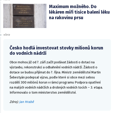
Maximum možného. Do
lékáren míří tisíce balení léku
na rakovinu prsu
včera
Česko hodlá investovat stovky milionů korun
do vodních nádrží
Obce mohou již od 7. září začít podávat žádosti o dotaci na
výstavbu, rekonstrukci a odbahnění vodních nádrží. Žádosti o
dotace se budou přijímat do 7. října. Ministr zemědělství Martin
Šebestyán podepsal výzvu, podle které si obce mezi sebou
rozdělí 300 miliónů korun v rámci programu Podpora opatření
na malých vodních nádržích a drobných vodních tocích – 3. etapa.
Informovalo o tom ministerstvo zemědělství.
Zdroj:
Jan Hrabě