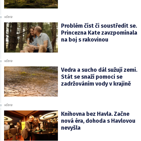
včera
Problém číst či soustředit se.
Princezna Kate zavzpomínala
na boj s rakovinou
včera
Vedra a sucho dál sužují zemi.
Stát se snaží pomoci se
zadržováním vody v krajině
včera
Knihovna bez Havla. Začne
nová éra, dohoda s Havlovou
nevyšla