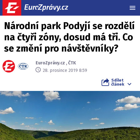
MEN
Národní park Podyjí se rozdělí
na čtyři zóny, dosud má tři. Co
se změní pro návštěvníky?
EuroZprávy.cz
,
ČTK
28. prosince 2019 8:59
Sdílet
článek