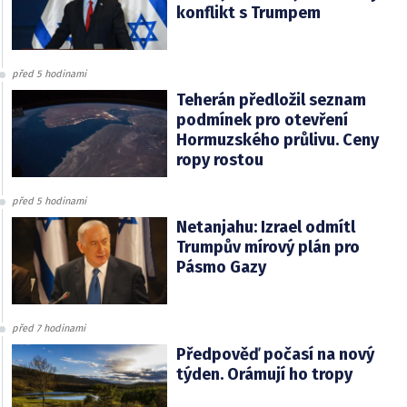
konflikt s Trumpem
před 5 hodinami
Teherán předložil seznam
podmínek pro otevření
Hormuzského průlivu. Ceny
ropy rostou
před 5 hodinami
Netanjahu: Izrael odmítl
Trumpův mírový plán pro
Pásmo Gazy
před 7 hodinami
Předpověď počasí na nový
týden. Orámují ho tropy