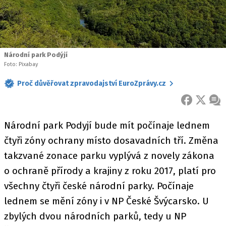
Národní park Podýjí
Foto: Pixabay
Proč důvěřovat zpravodajství EuroZprávy.cz
FACEBOOK
X
ZPR
Národní park Podyjí bude mít počínaje lednem
čtyři zóny ochrany místo dosavadních tří. Změna
takzvané zonace parku vyplývá z novely zákona
o ochraně přírody a krajiny z roku 2017, platí pro
všechny čtyři české národní parky. Počínaje
lednem se mění zóny i v NP České Švýcarsko. U
zbylých dvou národních parků, tedy u NP