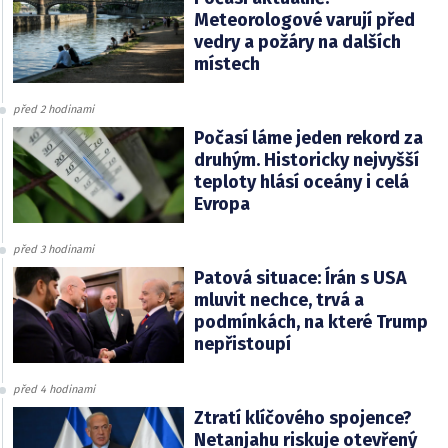
Meteorologové varují před
vedry a požáry na dalších
místech
před 2 hodinami
Počasí láme jeden rekord za
druhým. Historicky nejvyšší
teploty hlásí oceány i celá
Evropa
před 3 hodinami
Patová situace: Írán s USA
mluvit nechce, trvá a
podmínkách, na které Trump
nepřistoupí
před 4 hodinami
Ztratí klíčového spojence?
Netanjahu riskuje otevřený