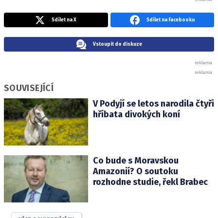
Sdílet na X
Sdílet na Facebooku
Vstoupit do diskuze
SOUVISEJÍCÍ
V Podyjí se letos narodila čtyři
hříbata divokých koní
Co bude s Moravskou
Amazonií? O soutoku
rozhodne studie, řekl Brabec