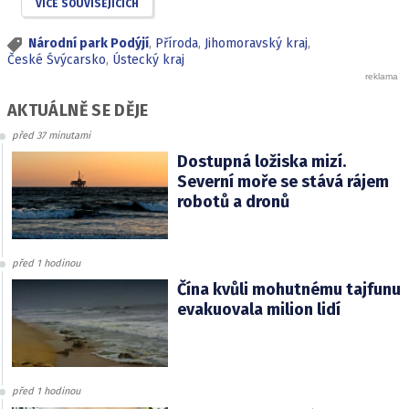
VÍCE SOUVISEJÍCÍCH
Národní park Podýjí
,
Příroda
,
Jihomoravský kraj
,
České Śvýcarsko
,
Ústecký kraj
AKTUÁLNĚ SE DĚJE
před 37 minutami
Dostupná ložiska mizí.
Severní moře se stává rájem
robotů a dronů
před 1 hodinou
Čína kvůli mohutnému tajfunu
evakuovala milion lidí
před 1 hodinou