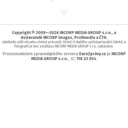
Přejít
na
začátek
stránky
Copyright © 2009—2026 INCORP MEDIA GROUP s.r.o., a
dodavatelé INCORP images, Profimedia a ČTK.
Jakékoliv užití obsahu včetně převzetí, šíření či dalšího zpřístupňování článků a
fotografií je bez souhlasu INCORP MEDIA GROUP s.r.o. zakázáno.
Provozovatelem zpravodajského serveru
EuroZprávy.cz
je
INCORP
MEDIA GROUP s.r.o.
, IC:
118 23 054
.