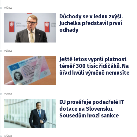
včera
Důchody se v lednu zvýší.
Juchelka představil první
odhady
včera
Ještě letos vyprší platnost
téměř 300 tisíc řidičáků. Na
úřad kvůli výměně nemusíte
včera
EU prověřuje podezřelé IT
dotace na Slovensku.
Sousedům hrozí sankce
včera