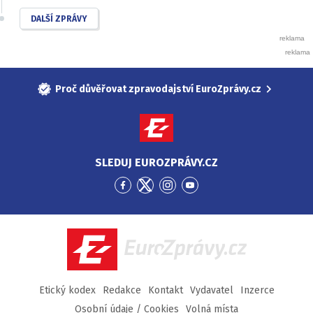
DALŠÍ ZPRÁVY
Proč důvěřovat zpravodajství EuroZprávy.cz
SLEDUJ EUROZPRÁVY.CZ
Přejít
Přejít
Přejít
Přejít
na
na
na
na
Facebook
Twitter
Instagram
YouTube
EuroZprávy.cz
Etický kodex
Redakce
Kontakt
Vydavatel
Inzerce
Osobní údaje / Cookies
Volná místa