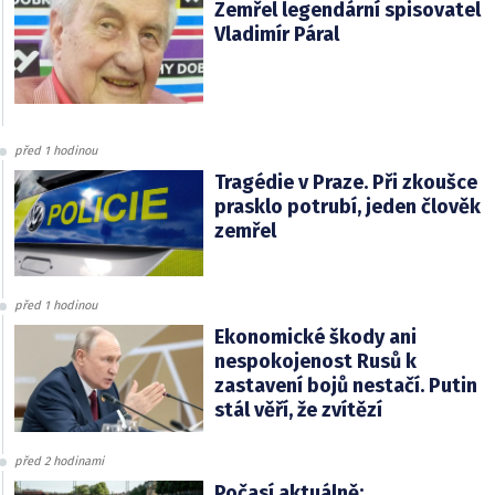
Zemřel legendární spisovatel
Vladimír Páral
před 1 hodinou
Tragédie v Praze. Při zkoušce
prasklo potrubí, jeden člověk
zemřel
před 1 hodinou
Ekonomické škody ani
nespokojenost Rusů k
zastavení bojů nestačí. Putin
stál věří, že zvítězí
před 2 hodinami
Počasí aktuálně: