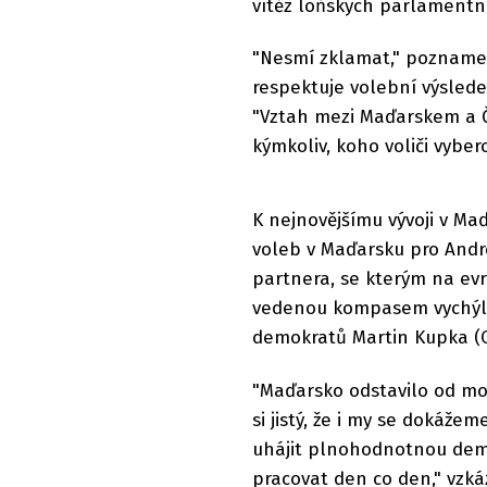
vítěz loňských parlamentn
"Nesmí zklamat," poznamen
respektuje volební výslede
"Vztah mezi Maďarskem a Č
kýmkoliv, koho voliči vyber
K nejnovějšímu vývoji v Maďa
voleb v Maďarsku pro Andre
partnera, se kterým na evr
vedenou kompasem vychýl
demokratů Martin Kupka (O
"Maďarsko odstavilo od mo
si jistý, že i my se dokáže
uhájit plnohodnotnou demo
pracovat den co den," vzká