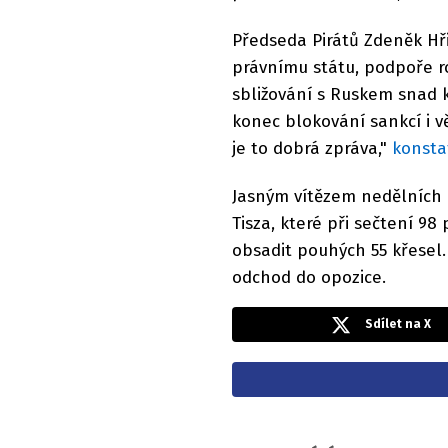
Předseda Pirátů Zdeněk Hřib
právnímu státu, podpoře ro
sbližování s Ruskem snad
konec blokování sankcí i v
je to dobrá zpráva,"
konsta
Jasným vítězem nedělních
Tisza, které při sečtení 9
obsadit pouhých 55 křesel.
odchod do opozice.
Sdílet na X