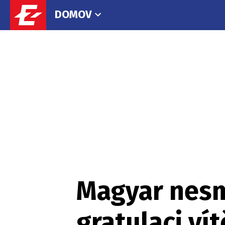
DOMOV
Magyar nesm
gratulaci vít