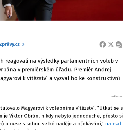
Zprávy.cz
FACEBOOK
X
ZPRÁ
ách reagovali na výsledky parlamentních voleb v
Orbána v premiérském úřadu. Premiér Andrej
gyarovi k vítězství a vyzval ho ke konstruktivní
tulovalo Magyarovi k volebnímu vítězství. "Utkat se s
 je Viktor Obrán, nikdy nebylo jednoduché, přesto si
rů a nese s sebou velké naděje a očekávání,"
napsal