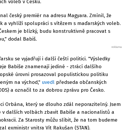
ích voleb v Česku.
al český premiér na adresu Magyara. Zmínil, že
k a vyhlíží spolupráci s vítězem s maďarských voleb.
eskem je blízký, budu konstruktivně pracovat s
ou," dodal Babiš.
rsku se vyjadřují i další čeští politici. "Výsledky
je Babiše znamenají jediné - ztrácí dalšího
opské úrovni prosazoval populistickou politiku
eným na východ,"
uvedl
předseda občanských
DS) a označil to za dobrou zprávu pro Česko.
ci Orbána, který se dlouho zdál neporazitelný. Jsem
me v dalších volbách zbavit Babiše a nacionalistů a
kracii. Za Starosty můžu slíbit, že na tom budeme
zal exministr vnitra Vít Rakušan (STAN).