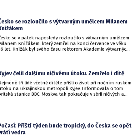
Česko se rozloučilo s výtvarným umělcem Milanem
Knížákem
Česko se v pátek naposledy rozloučilo s výtvarným umělcem
Milanem Knížákem, který zemřel na konci července ve věku
86 let. Knížák byl svého času rektorem Akademie výtvarných
umění a ředitelem Národní galerie.
Kyjev čelil dalšímu ničivému útoku. Zemřelo i dítě
Nejméně tři lidé včetně dítěte přišli o život při nočním ruském
útoku na ukrajinskou metropoli Kyjev. Informovala o tom
britská stanice BBC. Moskva tak pokračuje v sérii ničivých a
smrtících útoků na hlavní město sousední země.
Počasí: Příští týden bude tropický, do Česka se opět
vrátí vedra