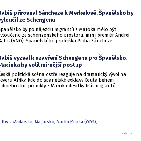
Babiš přirovnal Sáncheze k Merkelové. Španělsko by
vyloučil ze Schengenu
Španělsko by po nájezdu migrantů z Maroka mělo být
vyloučeno ze schengenského prostoru, míní premiér Andrej
Babiš (ANO). Španělského protějška Pedra Sáncheze
přirovnal k bývalé německé kancléřce Angele Merkelové a
zdůraznil, že Česko nehodlá tolerovat nelegální migraci.
Babiš vyzval k uzavření Schengenu pro Španělsko.
Macinka by volil mírnější postup
Česká politická scéna ostře reaguje na dramatický vývoj na
severu Afriky, kde do španělské exklávy Ceuta během
jediného dne pronikly z Maroka desítky tisíc migrantů.
Událost, která si podle tamních úřadů vyžádala i lidské životy,
vyvolala vlnu znepokojení po celé Evropě a rozděluje
pohledy tuzemských představitelů na budoucí fungování
Schengenského prostoru.
olby v Maďarsku
,
Maďarsko
,
Martin Kupka (ODS)
,