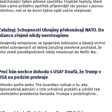
Nadcházející týden přinese zpočátku tropické teploty, které
však v jeho průběhu vystřídá příjemnější ráz počasí s jasnou
oblohou, než se ke konci týdne opět začne oteplovat.
Zalužnyj: Schopnosti Ukrajiny překonávají NATO. Do
aliance zřejmě nikdy nevstoupíme
Ukrajinský velvyslanec ve Spojeném království a bývalý vrchní
velitel ozbrojených sil Valerij Zalužnyj otevřeně prohlásil, že
jeho země pravděpodobně nikdy nevstoupí do NATO. Na
setkání s evropskými velvyslanci uvedl, že se v otázce členství
pohyboval celá léta, avšak současná realita ukazuje, že
alianční standardy jsou pro Kyjev v současné podobě
nedosažitelné.
Proč Írán nechce dohodu s USA? Doufá, že Trump v
USA na podzim prohraje
Teherán podle webu The Guardian usiluje o to, aby
diplomatická jednání s USA schválně protáhl a udržel tak
amerického prezidenta Donalda Trumpa v probíhajícím
konfliktu až do podzimních voleb do Kongresu. Cílem íránské
strany je uštědřit americkému prezidentovi politickou ránu,
která by se mohla vyrovnat krizi s americkými teheránskými
rukojmími za prezidenta Jimmyho Cartera.