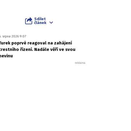
Sdílet
článek
6. srpna 2026 9:07
Turek poprvé reagoval na zahájení
trestního řízení. Nadále věří ve svou
nevinu