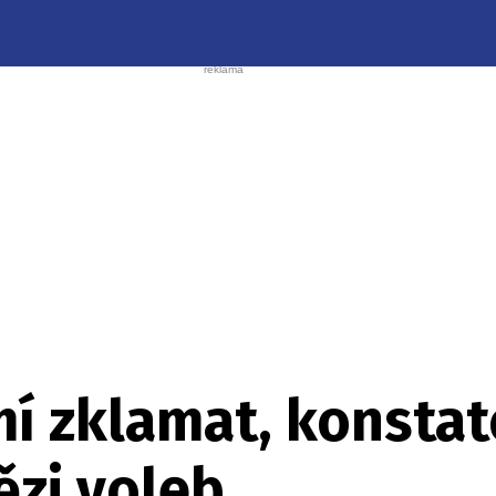
í zklamat, konstat
ězi voleb