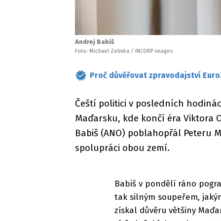
Andrej Babiš
Foto: Michael Zelinka / INCORP images
Proč důvěřovat zpravodajství Euro
Čeští politici v posledních hodin
Maďarsku, kde končí éra Viktora 
Babiš (ANO) poblahopřál Peteru Ma
spolupráci obou zemí.
Babiš v pondělí ráno pogra
tak silným soupeřem, jakým
získal důvěru většiny Maďa