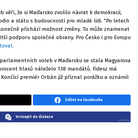
 věří, že si Maďarsko zvolilo návrat k demokracii,
din a státu s budoucností pro mladé lidi. "Po letech
 konečně přichází možnost změny. To může znamenat
ětší podporu společné obrany. Pro Česko i pro Evropu
toval
.
 parlamentních voleb v Maďarsku se stala Magyarova
8 procent hlasů náleželo 138 mandátů. Fidesz má
 Končící premiér Orbán již přiznal porážku a oznámil
Sdílet na Facebooku
Vstoupit do diskuze