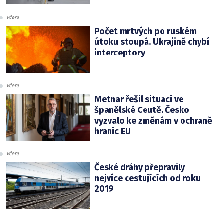
včera
Počet mrtvých po ruském
útoku stoupá. Ukrajině chybí
interceptory
včera
Metnar řešil situaci ve
španělské Ceutě. Česko
vyzvalo ke změnám v ochraně
hranic EU
včera
České dráhy přepravily
nejvíce cestujících od roku
2019