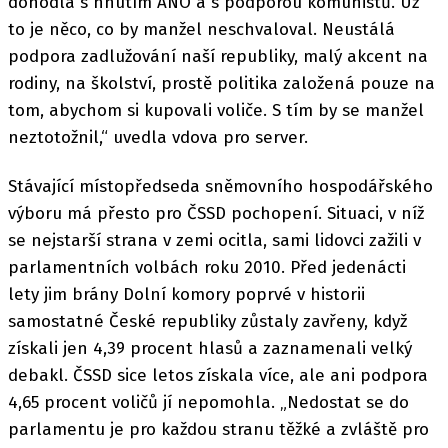
dohodla s hnutím ANO a s podporou komunistů. Už
to je něco, co by manžel neschvaloval. Neustálá
podpora zadlužování naší republiky, malý akcent na
rodiny, na školství, prostě politika založená pouze na
tom, abychom si kupovali voliče. S tím by se manžel
neztotožnil,“ uvedla vdova pro server.
Stávající místopředseda sněmovního hospodářského
výboru má přesto pro ČSSD pochopení. Situaci, v níž
se nejstarší strana v zemi ocitla, sami lidovci zažili v
parlamentních volbách roku 2010. Před jedenácti
lety jim brány Dolní komory poprvé v historii
samostatné České republiky zůstaly zavřeny, když
získali jen 4,39 procent hlasů a zaznamenali velký
debakl. ČSSD sice letos získala více, ale ani podpora
4,65 procent voličů jí nepomohla. „Nedostat se do
parlamentu je pro každou stranu těžké a zvláště pro