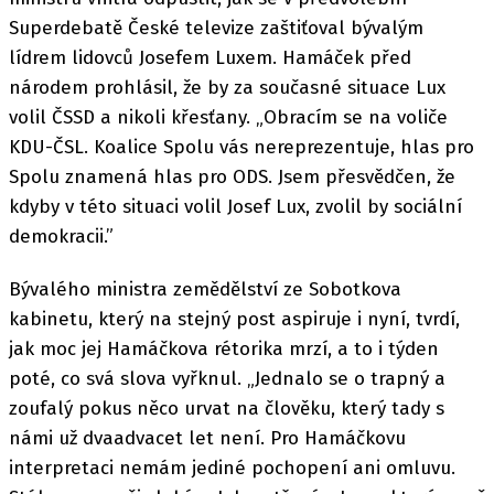
Superdebatě České televize zaštiťoval bývalým
lídrem lidovců Josefem Luxem. Hamáček před
národem prohlásil, že by za současné situace Lux
volil ČSSD a nikoli křesťany. „Obracím se na voliče
KDU-ČSL. Koalice Spolu vás nereprezentuje, hlas pro
Spolu znamená hlas pro ODS. Jsem přesvědčen, že
kdyby v této situaci volil Josef Lux, zvolil by sociální
demokracii.”
Bývalého ministra zemědělství ze Sobotkova
kabinetu, který na stejný post aspiruje i nyní, tvrdí,
jak moc jej Hamáčkova rétorika mrzí, a to i týden
poté, co svá slova vyřknul. „Jednalo se o trapný a
zoufalý pokus něco urvat na člověku, který tady s
námi už dvaadvacet let není. Pro Hamáčkovu
interpretaci nemám jediné pochopení ani omluvu.