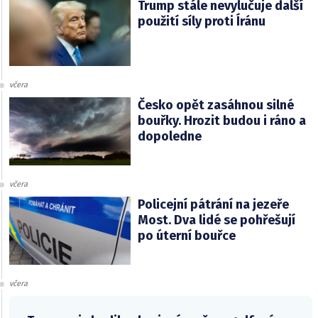
Trump stále nevylučuje další
použití síly proti Íránu
včera
Česko opět zasáhnou silné
bouřky. Hrozit budou i ráno a
dopoledne
včera
Policejní pátrání na jezeře
Most. Dva lidé se pohřešují
po úterní bouřce
včera