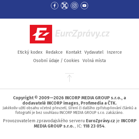
Přejít
Přejít
Přejít
Přejít
na
na
na
na
Facebook
Twitter
Instagram
YouTube
EuroZprávy.cz
Etický kodex
Redakce
Kontakt
Vydavatel
Inzerce
Osobní údaje / Cookies
Volná místa
Přejít
na
začátek
stránky
Copyright © 2009—2026 INCORP MEDIA GROUP s.r.o., a
dodavatelé INCORP images, Profimedia a ČTK.
Jakékoliv užití obsahu včetně převzetí, šíření či dalšího zpřístupňování článků a
fotografií je bez souhlasu INCORP MEDIA GROUP s.r.o. zakázáno.
Provozovatelem zpravodajského serveru
EuroZprávy.cz
je
INCORP
MEDIA GROUP s.r.o.
, IC:
118 23 054
.