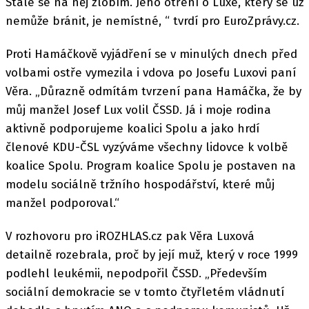
Stále se na něj zlobím. Jeho otření o Luxe, který se už
nemůže bránit, je nemístné, “ tvrdí pro EuroZprávy.cz.
Proti Hamáčkově vyjádření se v minulých dnech před
volbami ostře vymezila i vdova po Josefu Luxovi paní
Věra. „Důrazně odmítám tvrzení pana Hamáčka, že by
můj manžel Josef Lux volil ČSSD. Já i moje rodina
aktivně podporujeme koalici Spolu a jako hrdí
členové KDU-ČSL vyzýváme všechny lidovce k volbě
koalice Spolu. Program koalice Spolu je postaven na
modelu sociálně tržního hospodářství, které můj
manžel podporoval.“
V rozhovoru pro iROZHLAS.cz pak Věra Luxová
detailně rozebrala, proč by její muž, který v roce 1999
podlehl leukémii, nepodpořil ČSSD. „Především
sociální demokracie se v tomto čtyřletém vládnutí