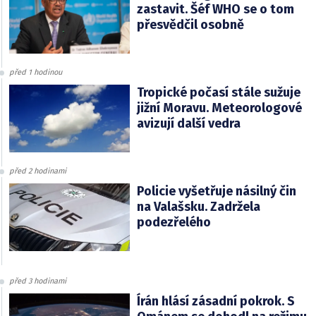
zastavit. Šéf WHO se o tom
přesvědčil osobně
před 1 hodinou
Tropické počasí stále sužuje
jižní Moravu. Meteorologové
avizují další vedra
před 2 hodinami
Policie vyšetřuje násilný čin
na Valašsku. Zadržela
podezřelého
před 3 hodinami
Írán hlásí zásadní pokrok. S