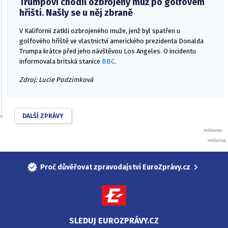
Trumpovi chodil ozbrojený muž po golfovém
hřišti. Našly se u něj zbraně
V Kalifornii zatkli ozbrojeného muže, jenž byl spatřen u
golfového hřiště ve vlastnictví amerického prezidenta Donalda
Trumpa krátce před jeho návštěvou Los Angeles. O incidentu
informovala britská stanice
BBC
.
Zdroj: Lucie Podzimková
DALŠÍ ZPRÁVY
Proč důvěřovat zpravodajství EuroZprávy.cz
SLEDUJ EUROZPRÁVY.CZ