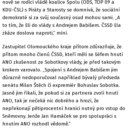
nově se rodící vládě koalice Spolu (ODS, TOP 09 a
KDU-ČSL) s Piráty a Starosty se domnívá, že sociální
demokraté si za svůj současný osud mohou sami. „A
to tím, že šli do vlády s Andrejem Babišem. ČSSD šla
zkáze doslova naproti,“ míní.
Zastupitel Olomouckého kraje přitom zdůrazňuje, že
přitom mnoho členů ČSSD, kteří měli se šéfem hnutí
ANO zkušenost ze Sobotkovy vlády, je před takovým
krokem varovalo. „Spojení s Andrejem Babišem jim
důrazně nedoporučoval například bývalý předseda
senátu Milan Štěch či expremiér Bohuslav Sobotka.
Jasně jim říkali, že pokud si za partnera zvolí hnutí
ANO, tak je nečeká nic dobrého a hrozí, že
nepřekonají pětiprocentní hranici nutný pro vstup do
Sněmovny. Jenže Jan Hamáček se pro spolupráci s
hnutím ANO rozhodl vědomě.“