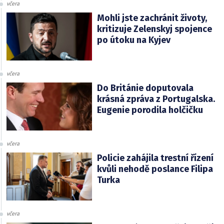
včera
Mohli jste zachránit životy,
kritizuje Zelenskyj spojence
po útoku na Kyjev
včera
Do Británie doputovala
krásná zpráva z Portugalska.
Eugenie porodila holčičku
včera
Policie zahájila trestní řízení
kvůli nehodě poslance Filipa
Turka
včera