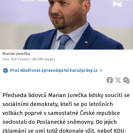
Marian Jurečka
Foto: Petr Čepela / INCORP images
Proč důvěřovat zpravodajství EuroZprávy.cz
FACEBOOK
X
ZPR
Předseda lidovců Marian Jurečka lidsky soucítí se
sociálními demokraty, kteří se po letošních
volbách poprvé v samostatné České republice
nedostali do Poslanecké sněmovny. Do jejich
zklamání se umí totiž dokonale vžít, neboť KDU-