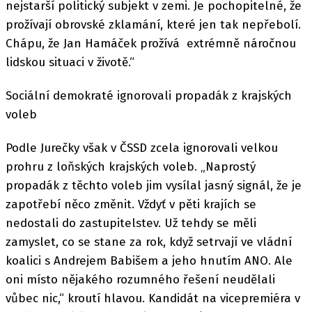
nejstarší politický subjekt v zemi. Je pochopitelné, že
prožívají obrovské zklamání, které jen tak nepřebolí.
Chápu, že Jan Hamáček prožívá extrémně náročnou
lidskou situaci v životě.“
Sociální demokraté ignorovali propadák z krajských
voleb
Podle Jurečky však v ČSSD zcela ignorovali velkou
prohru z loňských krajských voleb. „Naprostý
propadák z těchto voleb jim vysílal jasný signál, že je
zapotřebí něco změnit. Vždyť v pěti krajích se
nedostali do zastupitelstev. Už tehdy se měli
zamyslet, co se stane za rok, když setrvají ve vládní
koalici s Andrejem Babišem a jeho hnutím ANO. Ale
oni místo nějakého rozumného řešení neudělali
vůbec nic,“ kroutí hlavou. Kandidát na vicepremiéra v