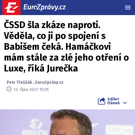
MEN
ČSSD šla zkáze naproti.
Věděla, co ji po spojení s
Babišem čeká. Hamáčkovi
mám stále za zlé jeho otření o
Luxe, říká Jurečka
Petr Třešňák
,
EuroZprávy.cz
13. října 2021 15:05
Sdílet
článek