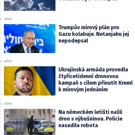
včera
Trumpův mírový plán pro
Gazu kolabuje. Netanjahu jej
nepodepsal
včera
Ukrajinská armáda provedla
čtyřicetidenní dronovou
kampaň s cílem přinutit Kreml
k mírovým jednáním
včera
Na německém letišti našli
dron s výbušninou. Policie
nasadila robota