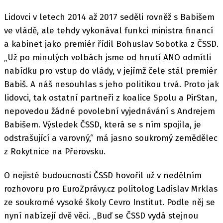
Lidovci v letech 2014 až 2017 seděli rovněž s Babišem
ve vládě, ale tehdy vykonával funkci ministra financí
a kabinet jako premiér řídil Bohuslav Sobotka z ČSSD.
„Už po minulých volbách jsme od hnutí ANO odmítli
nabídku pro vstup do vlády, v jejímž čele stál premiér
Babiš. A náš nesouhlas s jeho politikou trvá. Proto jak
lidovci, tak ostatní partneři z koalice Spolu a PirStan,
nepovedou žádné povolební vyjednávání s Andrejem
Babišem. Výsledek ČSSD, která se s ním spojila, je
odstrašující a varovný,“ má jasno soukromý zemědělec
z Rokytnice na Přerovsku.
O nejisté budoucnosti ČSSD hovořil už v nedělním
rozhovoru pro EuroZprávy.cz politolog Ladislav Mrklas
ze soukromé vysoké školy Cevro Institut. Podle něj se
nyní nabízejí dvě věci. „Buď se ČSSD vydá stejnou