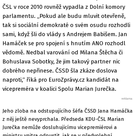
ČSL v roce 2010 rovněž vypadla z Dolní komory
parlamentu. „Pokud ale budu mluvit otevřeně,
tak si sociální demokraté o svém osudu rozhodli
sami, když šli do vlády s Andrejem Babišem. Jan
Hamáček se pro spojení s hnutím ANO rozhodl
vědomě. Nedbal varování od Milana Štěcha či
Bohuslava Sobotky, že jim takový partner nic
dobrého nepřinese. ČSSD šla zkáze doslova
naproti,“ říká pro EuroZprávy.cz kandidát na
vicepreméra v koalici Spolu Marian Jurečka.
Jeho zloba na odstupujícího šéfa ČSSD Jana Hamáčka
z něj ještě nevyprchala. Předseda KDU-ČSL Marian
Jurečka nemůže dosluhujícímu vicepremiérovi a
ministru vnitra odpustit, jak se v předvolební