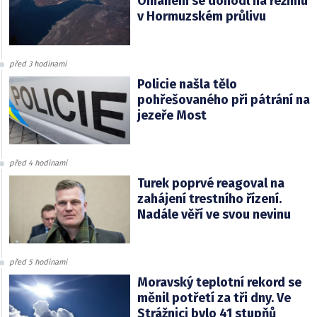
Ománem se dohodl na režimu
v Hormuzském průlivu
před 3 hodinami
Policie našla tělo
pohřešovaného při pátrání na
jezeře Most
před 4 hodinami
Turek poprvé reagoval na
zahájení trestního řízení.
Nadále věří ve svou nevinu
před 5 hodinami
Moravský teplotní rekord se
měnil potřetí za tři dny. Ve
Strážnici bylo 41 stupňů