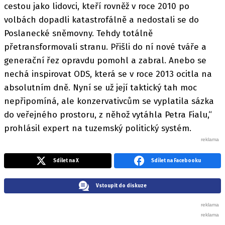
cestou jako lidovci, kteří rovněž v roce 2010 po
volbách dopadli katastrofálně a nedostali se do
Poslanecké sněmovny. Tehdy totálně
přetransformovali stranu. Přišli do ní nové tváře a
generační řez opravdu pomohl a zabral. Anebo se
nechá inspirovat ODS, která se v roce 2013 ocitla na
absolutním dně. Nyní se už její taktický tah moc
nepřipomíná, ale konzervativcům se vyplatila sázka
do veřejného prostoru, z něhož vytáhla Petra Fialu,“
prohlásil expert na tuzemský politický systém.
Sdílet na X
Sdílet na Facebooku
Vstoupit do diskuze