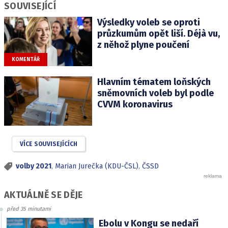
SOUVISEJÍCÍ
Výsledky voleb se oproti
průzkumům opět liší. Déjà vu,
z něhož plyne poučení
KOMENTÁŘ
Hlavním tématem loňských
sněmovních voleb byl podle
CVVM koronavirus
VÍCE SOUVISEJÍCÍCH
volby 2021
,
Marian Jurečka (KDU-ČSL)
,
ČSSD
AKTUÁLNĚ SE DĚJE
před 35 minutami
Ebolu v Kongu se nedaří