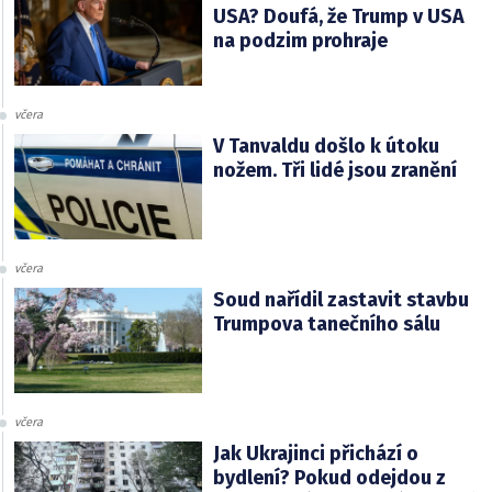
USA? Doufá, že Trump v USA
na podzim prohraje
včera
V Tanvaldu došlo k útoku
nožem. Tři lidé jsou zranění
včera
Soud nařídil zastavit stavbu
Trumpova tanečního sálu
včera
Jak Ukrajinci přichází o
bydlení? Pokud odejdou z