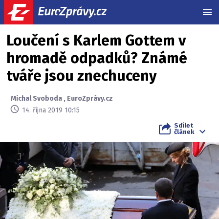
MEN
Loučení s Karlem Gottem v
hromadě odpadků? Známé
tváře jsou znechuceny
Michal Svoboda
,
EuroZprávy.cz
14. října 2019 10:15
Sdílet
článek