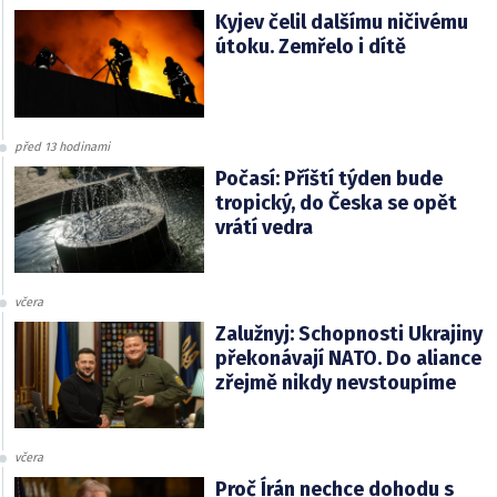
Kyjev čelil dalšímu ničivému
útoku. Zemřelo i dítě
před 13 hodinami
Počasí: Příští týden bude
tropický, do Česka se opět
vrátí vedra
včera
Zalužnyj: Schopnosti Ukrajiny
překonávají NATO. Do aliance
zřejmě nikdy nevstoupíme
včera
Proč Írán nechce dohodu s