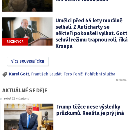
Umělci před 45 lety morálně
selhali. Z Anticharty se
někteří pokoušeli vylhat. Gott
sehrál režimu trapnou roli, říká
ROZHOVOR
Kroupa
VÍCE SOUVISEJÍCÍCH
Karel Gott
,
František Laudát
,
Fero Fenič
,
Pohřební služba
AKTUÁLNĚ SE DĚJE
před 52 minutami
Trump těžce nese výsledky
průzkumů. Realita je prý jiná