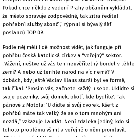
Pokud chce někdo z vedení Prahy občanům vykládat,
že město spravuje zodpovědně, tak zítra ředitel
pohřební služby skončí,“ rýpnul si bývalý šéf
poslanců TOP 09.
Podle něj měli lidé možnost vidět, jak funguje při
pohřbu česká katolická církev a "veřejný" sektor.
„Vážení, neštve už vás ten neuvěřitelný bordel v téhle
zemi? A nebo už tenhle národ na víc nemá? V
dobách, kdy ještě Václav Klaus starší byl ve formě,
tak říkal: 'Prosím vás, začnete každý u sebe. Ukliďte si
svoje pozemky, svůj domek, okolí, kde bydlíte'. Tak
pánové z Motola: 'Ukliďte si svůj dvorek. Kšeft z
pohřbů máte tak velký, že se o tom mnohým ani
nezdá',“ vzkazuje Laudát. Není zdaleka jediný, kdo si
tohoto problému všiml a veřejně o něm promluvil.