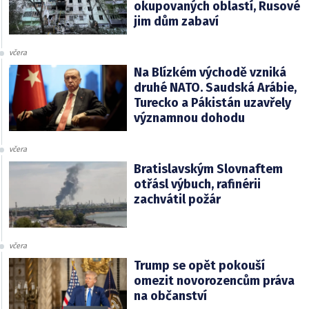
okupovaných oblastí, Rusové
jim dům zabaví
včera
Na Blízkém východě vzniká
druhé NATO. Saudská Arábie,
Turecko a Pákistán uzavřely
významnou dohodu
včera
Bratislavským Slovnaftem
otřásl výbuch, rafinérii
zachvátil požár
včera
Trump se opět pokouší
omezit novorozencům práva
na občanství