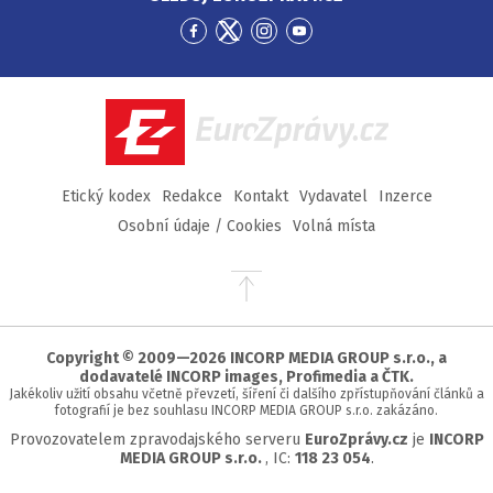
Přejít
Přejít
Přejít
Přejít
na
na
na
na
Facebook
Twitter
Instagram
YouTube
EuroZprávy.cz
Etický kodex
Redakce
Kontakt
Vydavatel
Inzerce
Osobní údaje / Cookies
Volná místa
Přejít
na
začátek
stránky
Copyright © 2009—2026 INCORP MEDIA GROUP s.r.o., a
dodavatelé INCORP images, Profimedia a ČTK.
Jakékoliv užití obsahu včetně převzetí, šíření či dalšího zpřístupňování článků a
fotografií je bez souhlasu INCORP MEDIA GROUP s.r.o. zakázáno.
Provozovatelem zpravodajského serveru
EuroZprávy.cz
je
INCORP
MEDIA GROUP s.r.o.
, IC:
118 23 054
.