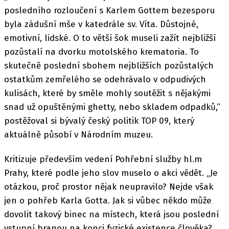
posledního rozloučení s Karlem Gottem bezesporu
byla zádušní mše v katedrále sv. Víta. Důstojné,
emotivní, lidské. O to větší šok museli zažít nejbližší
pozůstalí na dvorku motolského krematoria. To
skutečně poslední sbohem nejbližších pozůstalých
ostatkům zemřelého se odehrávalo v odpudivých
kulisách, které by směle mohly soutěžit s nějakými
snad už opuštěnými ghetty, nebo skladem odpadků,“
postěžoval si bývalý český politik TOP 09, který
aktuálně působí v Národním muzeu.
Kritizuje především vedení Pohřební služby hl.m
Prahy, které podle jeho slov muselo o akci vědět. „Je
otázkou, proč prostor nějak neupravilo? Nejde však
jen o pohřeb Karla Gotta. Jak si vůbec někdo může
dovolit takový binec na místech, která jsou poslední
vstupní branou na konci fyzické existence člověka?