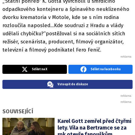
„'Státní pohřeb' K. Gotta vyvrcholil u smrdícího
odpadkového kontejneru a špinavého neuklizeného
dvorku krematoria v Motole, kde se s ním rodina
rozloučila naposled...Kde soudruzi z Hradu a vlády
udělali chybičku?“postěžoval si na sociálních sítích
režisér, scenárista, producent, filmový organizátor,
televizní a filmový podnikatel Fero Fenič.
Sdílet na X
Sdílet na Facebooku
Vstoupit do diskuze
SOUVISEJÍCÍ
Karel Gott zemřel před čtyřmi
lety. Vila na Bertramce se za
rok otevře fanouškům