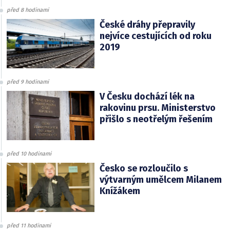
před 8 hodinami
České dráhy přepravily
nejvíce cestujících od roku
2019
před 9 hodinami
V Česku dochází lék na
rakovinu prsu. Ministerstvo
přišlo s neotřelým řešením
před 10 hodinami
Česko se rozloučilo s
výtvarným umělcem Milanem
Knížákem
před 11 hodinami