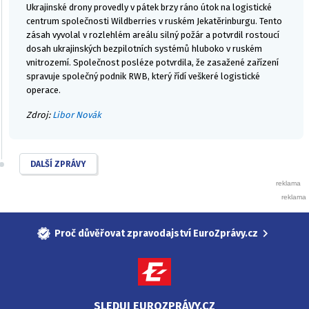
Ukrajinské drony provedly v pátek brzy ráno útok na logistické
centrum společnosti Wildberries v ruském Jekatěrinburgu. Tento
zásah vyvolal v rozlehlém areálu silný požár a potvrdil rostoucí
dosah ukrajinských bezpilotních systémů hluboko v ruském
vnitrozemí. Společnost posléze potvrdila, že zasažené zařízení
spravuje společný podnik RWB, který řídí veškeré logistické
operace.
Zdroj:
Libor Novák
DALŠÍ ZPRÁVY
Proč důvěřovat zpravodajství EuroZprávy.cz
SLEDUJ EUROZPRÁVY.CZ