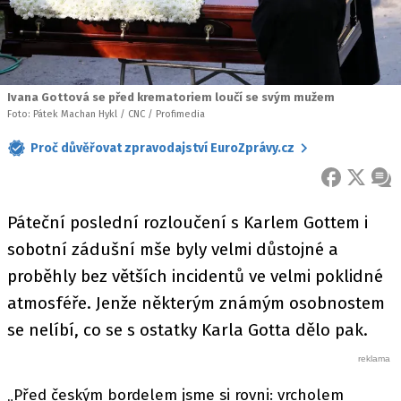
Ivana Gottová se před krematoriem loučí se svým mužem
Foto: Pátek Machan Hykl / CNC / Profimedia
Proč důvěřovat zpravodajství EuroZprávy.cz
FACEBOOK
X
ZPR
Páteční poslední rozloučení s Karlem Gottem i
sobotní zádušní mše byly velmi důstojné a
proběhly bez větších incidentů ve velmi poklidné
atmosféře. Jenže některým známým osobnostem
se nelíbí, co se s ostatky Karla Gotta dělo pak.
„Před českým bordelem jsme si rovni: vrcholem